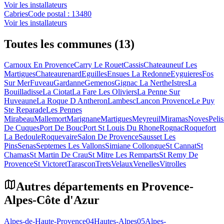
Voir les installateurs
Cabries
Code postal :
13480
Voir les installateurs
Toutes les communes (13)
Carnoux En Provence
Carry Le Rouet
Cassis
Chateauneuf Les
Martigues
Chateaurenard
Eguilles
Ensues La Redonne
Eyguieres
Fos
Sur Mer
Fuveau
Gardanne
Gemenos
Gignac La Nerthe
Istres
La
Bouilladisse
La Ciotat
La Fare Les Oliviers
La Penne Sur
Huveaune
La Roque D Antheron
Lambesc
Lancon Provence
Le Puy
Ste Reparade
Les Pennes
Mirabeau
Mallemort
Marignane
Martigues
Meyreuil
Miramas
Noves
Peli
De Cuques
Port De Bouc
Port St Louis Du Rhone
Rognac
Roquefort
La Bedoule
Roquevaire
Salon De Provence
Sausset Les
Pins
Senas
Septemes Les Vallons
Simiane Collongue
St Cannat
St
Chamas
St Martin De Crau
St Mitre Les Remparts
St Remy De
Provence
St Victoret
Tarascon
Trets
Velaux
Venelles
Vitrolles
Autres départements en
Provence-
Alpes-Côte d'Azur
Alpes-de-Haute-Provence
04
Hautes-Alpes
05
Alpes-