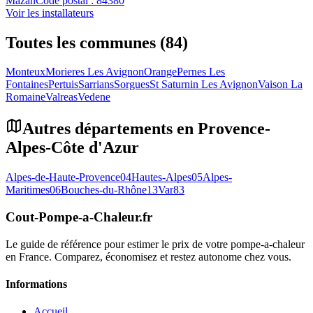
Mazan
Code postal :
84380
Voir les installateurs
Toutes les communes (84)
Monteux
Morieres Les Avignon
Orange
Pernes Les
Fontaines
Pertuis
Sarrians
Sorgues
St Saturnin Les Avignon
Vaison La
Romaine
Valreas
Vedene
Autres départements en
Provence-
Alpes-Côte d'Azur
Alpes-de-Haute-Provence
04
Hautes-Alpes
05
Alpes-
Maritimes
06
Bouches-du-Rhône
13
Var
83
Cout-Pompe-a-Chaleur
.fr
Le guide de référence pour estimer le prix de votre pompe-a-chaleur
en France. Comparez, économisez et restez autonome chez vous.
Informations
Accueil