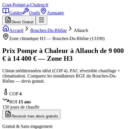
Cout-Pompe-a-Chaleur
.fr
Guides
Outils
Annuaire
Devis Gratuit
Accueil
Bouches-Du-Rhône
Allauch
Zone climatique
H3
—
Bouches-Du-Rhône
(
13190
)
Prix Pompe à Chaleur à
Allauch
de
9 000
€ à
14 400
€ — Zone
H3
Climat méditerranéen idéal (COP 4). PAC réversible chauffage +
climatisation. Comparez les installateurs RGE du Bouches-Du-
Rhône — devis gratuit.
COP
4
ROI
15
ans
150
jours de chauffe
Recevoir mes devis gratuits
Gratuit & Sans engagement