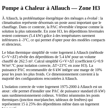
Pompe à Chaleur à
Allauch
— Zone
H3
À Allauch, la problématique énergétique des ménages a évolué : la
climatisation représente désormais un poste aussi important que le
chauffage. Dans ce contexte, la PAC réversible s'impose comme la
solution la plus rationnelle. En zone H3, les déperditions hivernales
restent contenues (5.4 kW) grâce à des températures rarement
inférieures à -3°C, ce qui permet d'opter pour des modèles compacts
et silencieux.
Le bilan thermique simplifié de votre logement à Allauch (méthode
G×V×ΔT) révèle des déperditions de 5.4 kW pour un volume
chauffé de 262.5 m³. Calcul simplifié G×V×ΔT (coefficient G=0.9
W/m³.°C pour isolation correcte, ΔT=23°C en zone H3). La
puissance PAC recommandée de 6 kW intègre une marge de 10%
pour les jours les plus froids. Ce dimensionnement convient à la
majorité des configurations rencontrées à Allauch.
L'isolation correcte de votre logement 1975-2000 à Allauch est un
atout : elle permet d'installer une PAC de puissance standard (6 kW)
sans surdimensionnement coûteux. Vérifiez néanmoins les ponts
thermiques (jonction mur/plancher, tableaux de fenêtres) qui
représentent 15 à 25% des déperditions même dans un logement