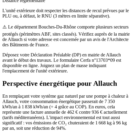
Distance réglementaire
L'unité extérieure doit respecter les distances de recul prévues par le
PLU ou, à défaut, le RNU (3 mètres en limite séparative).
⚠️
Le département Bouches-Du-Rhône comporte plusieurs secteurs
protégés (périmètres ABF, sites classés). Vérifiez auprès de la mairie
de Allauch si votre adresse est concernée par un avis de l'Architecte
des Bâtiments de France.
Déposez votre Déclaration Préalable (DP) en mairie de Allauch
avant le début des travaux. Le formulaire Cerfa n°13703*09 est
disponible en ligne. Joignez un plan de masse indiquant
l'emplacement de l'unité extérieure.
Perspective énergétique pour
Allauch
En remplaçant votre système gaz naturel par une pompe à chaleur à
Allauch, votre consommation énergétique passerait de 7 350
kWh/an à 1 838 kWh/an (÷ 4 grâce au COP). En euros, cela
représente une facture annuelle de 462 € contre 936 € actuellement
(tarifs méditerranéens). L'impact environnemental est tout aussi
significatif : vos émissions de CO₂ chuteraient de 1 668 kg à 96 kg
par an, soit une réduction de 94%.