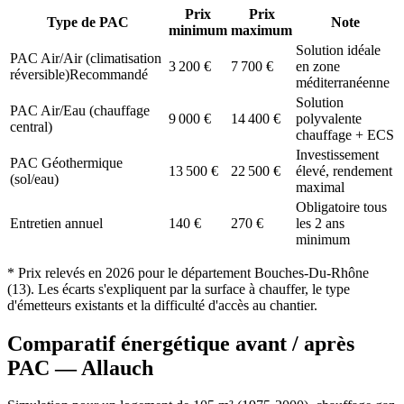
Prix
Prix
Type de PAC
Note
minimum
maximum
Solution idéale
PAC Air/Air (climatisation
3 200
€
7 700
€
en zone
réversible)
Recommandé
méditerranéenne
Solution
PAC Air/Eau (chauffage
9 000
€
14 400
€
polyvalente
central)
chauffage + ECS
Investissement
PAC Géothermique
13 500
€
22 500
€
élevé, rendement
(sol/eau)
maximal
Obligatoire tous
Entretien annuel
140
€
270
€
les 2 ans
minimum
* Prix relevés en
2026
pour le département
Bouches-Du-Rhône
(
13
). Les écarts s'expliquent par la surface à chauffer, le type
d'émetteurs existants et la difficulté d'accès au chantier.
Comparatif énergétique avant / après
PAC —
Allauch