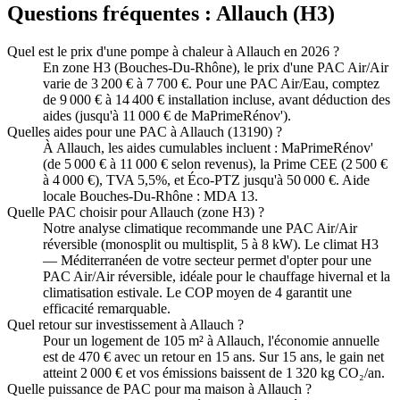
Questions fréquentes :
Allauch
(
H3
)
Quel est le prix d'une pompe à chaleur à Allauch en 2026 ?
En zone H3 (Bouches-Du-Rhône), le prix d'une PAC Air/Air
varie de 3 200 € à 7 700 €. Pour une PAC Air/Eau, comptez
de 9 000 € à 14 400 € installation incluse, avant déduction des
aides (jusqu'à 11 000 € de MaPrimeRénov').
Quelles aides pour une PAC à Allauch (13190) ?
À Allauch, les aides cumulables incluent : MaPrimeRénov'
(de 5 000 € à 11 000 € selon revenus), la Prime CEE (2 500 €
à 4 000 €), TVA 5,5%, et Éco-PTZ jusqu'à 50 000 €. Aide
locale Bouches-Du-Rhône : MDA 13.
Quelle PAC choisir pour Allauch (zone H3) ?
Notre analyse climatique recommande une PAC Air/Air
réversible (monosplit ou multisplit, 5 à 8 kW). Le climat H3
— Méditerranéen de votre secteur permet d'opter pour une
PAC Air/Air réversible, idéale pour le chauffage hivernal et la
climatisation estivale. Le COP moyen de 4 garantit une
efficacité remarquable.
Quel retour sur investissement à Allauch ?
Pour un logement de 105 m² à Allauch, l'économie annuelle
est de 470 € avec un retour en 15 ans. Sur 15 ans, le gain net
atteint 2 000 € et vos émissions baissent de 1 320 kg CO₂/an.
Quelle puissance de PAC pour ma maison à Allauch ?