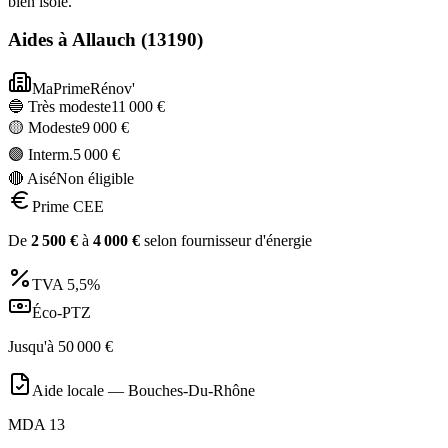
bien isolé.
Aides à
Allauch
(
13190
)
MaPrimeRénov'
🔵 Très modeste
11 000
€
🟡 Modeste
9 000
€
🟣 Interm.
5 000
€
🔴 Aisé
Non éligible
Prime CEE
De
2 500
€
à
4 000
€
selon fournisseur d'énergie
TVA
5,5%
Éco-PTZ
Jusqu'à
50 000
€
Aide locale —
Bouches-Du-Rhône
MDA 13