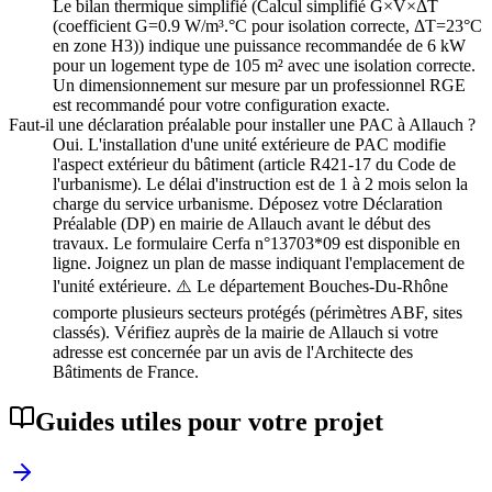
Le bilan thermique simplifié (Calcul simplifié G×V×ΔT
(coefficient G=0.9 W/m³.°C pour isolation correcte, ΔT=23°C
en zone H3)) indique une puissance recommandée de 6 kW
pour un logement type de 105 m² avec une isolation correcte.
Un dimensionnement sur mesure par un professionnel RGE
est recommandé pour votre configuration exacte.
Faut-il une déclaration préalable pour installer une PAC à Allauch ?
Oui. L'installation d'une unité extérieure de PAC modifie
l'aspect extérieur du bâtiment (article R421-17 du Code de
l'urbanisme). Le délai d'instruction est de 1 à 2 mois selon la
charge du service urbanisme. Déposez votre Déclaration
Préalable (DP) en mairie de Allauch avant le début des
travaux. Le formulaire Cerfa n°13703*09 est disponible en
ligne. Joignez un plan de masse indiquant l'emplacement de
l'unité extérieure. ⚠️ Le département Bouches-Du-Rhône
comporte plusieurs secteurs protégés (périmètres ABF, sites
classés). Vérifiez auprès de la mairie de Allauch si votre
adresse est concernée par un avis de l'Architecte des
Bâtiments de France.
Guides utiles pour votre projet