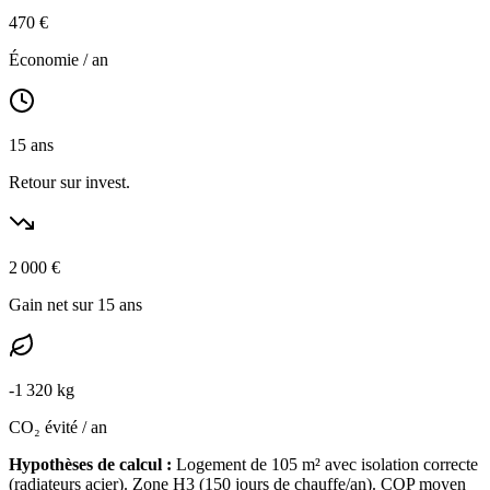
470
€
Économie / an
15
ans
Retour sur invest.
2 000
€
Gain net sur 15 ans
-
1 320
kg
CO₂ évité / an
Hypothèses de calcul :
Logement de
105
m² avec isolation
correcte
(
radiateurs acier
). Zone
H3
(
150
jours de chauffe/an). COP moyen