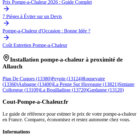
Prix Pompe-a-Chaleur 2026 : Guide Complet
7 Pièges à Éviter sur un Devis
Pompe-a-Chaleur d'Occasion : Bonne Idée ?
Coût Entretien Pompe-a-Chaleur
Installation pompe-a-chaleur à proximité de
Allauch
Plan De Cuques
(
13380
)
Peypin
(
13124
)
Roquevaire
(
13360
)
Aubagne
(
13400
)
La Penne Sur Huveaune
(
13821
)
Simiane
Collongue
(
13109
)
La Bouilladisse
(
13720
)
Gardanne
(
13120
)
Cout-Pompe-a-Chaleur
.fr
Le guide de référence pour estimer le prix de votre pompe-a-chaleur
en France. Comparez, économisez et restez autonome chez vous.
Informations