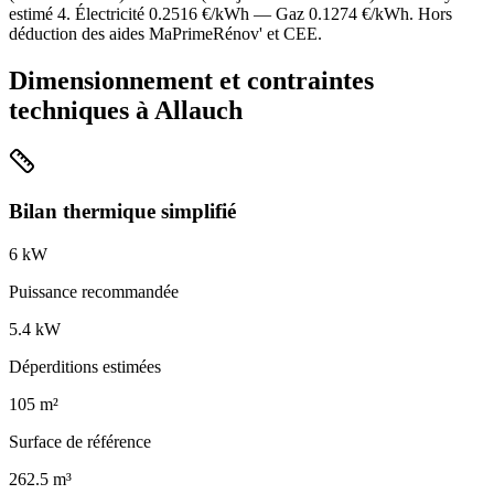
estimé
4
. Électricité
0.2516
€/kWh — Gaz
0.1274
€/kWh. Hors
déduction des aides MaPrimeRénov' et CEE.
Dimensionnement et contraintes
techniques à
Allauch
Bilan thermique simplifié
6
kW
Puissance recommandée
5.4
kW
Déperditions estimées
105
m²
Surface de référence
262.5
m³