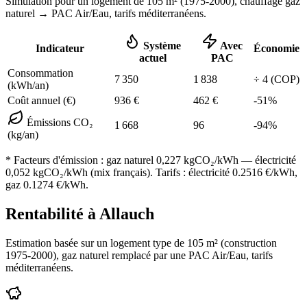
Simulation pour un logement de
105
m² (
1975-2000
), chauffage
gaz
naturel
→ PAC Air/Eau,
tarifs méditerranéens
.
Système
Avec
Indicateur
Économie
actuel
PAC
Consommation
7 350
1 838
÷
4
(COP)
(kWh/an)
Coût annuel (€)
936
€
462
€
-
51
%
Émissions CO₂
1 668
96
-
94
%
(kg/an)
* Facteurs d'émission :
gaz naturel 0,227
kgCO₂/kWh — électricité
0,052 kgCO₂/kWh (mix français). Tarifs : électricité
0.2516
€/kWh,
gaz
0.1274
€/kWh.
Rentabilité à
Allauch
Estimation basée sur un logement type de
105
m² (construction
1975-2000
),
gaz naturel
remplacé par une PAC Air/Eau,
tarifs
méditerranéens
.