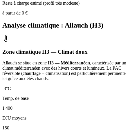
Reste à charge estimé (profil très modeste)
à partir de
0
€
Analyse climatique :
Allauch
(
H3
)
Zone climatique
H3
— Climat
doux
Allauch
se situe en zone
H3 — Méditerranéen
, caractérisée par un
climat méditerranéen avec des hivers courts et lumineux. La PAC
réversible (chauffage + climatisation) est particulièrement pertinente
ici grâce aux étés chauds
.
-3
°C
Temp. de base
1 400
DJU moyens
150