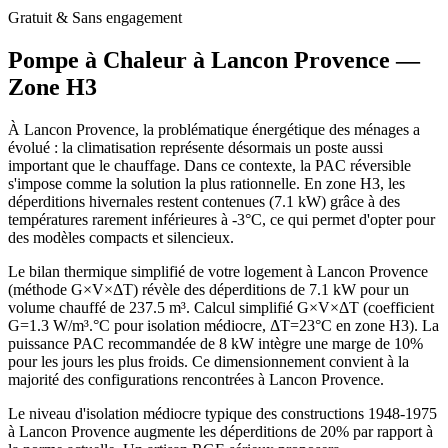
Gratuit & Sans engagement
Pompe à Chaleur à
Lancon Provence
—
Zone
H3
À Lancon Provence, la problématique énergétique des ménages a
évolué : la climatisation représente désormais un poste aussi
important que le chauffage. Dans ce contexte, la PAC réversible
s'impose comme la solution la plus rationnelle. En zone H3, les
déperditions hivernales restent contenues (7.1 kW) grâce à des
températures rarement inférieures à -3°C, ce qui permet d'opter pour
des modèles compacts et silencieux.
Le bilan thermique simplifié de votre logement à Lancon Provence
(méthode G×V×ΔT) révèle des déperditions de 7.1 kW pour un
volume chauffé de 237.5 m³. Calcul simplifié G×V×ΔT (coefficient
G=1.3 W/m³.°C pour isolation médiocre, ΔT=23°C en zone H3). La
puissance PAC recommandée de 8 kW intègre une marge de 10%
pour les jours les plus froids. Ce dimensionnement convient à la
majorité des configurations rencontrées à Lancon Provence.
Le niveau d'isolation médiocre typique des constructions 1948-1975
à Lancon Provence augmente les déperditions de 20% par rapport à