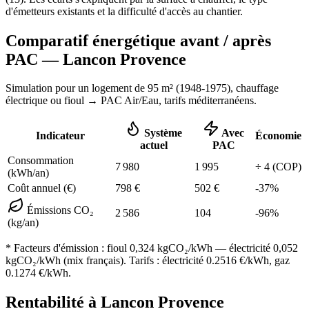
d'émetteurs existants et la difficulté d'accès au chantier.
Comparatif énergétique avant / après
PAC —
Lancon Provence
Simulation pour un logement de
95
m² (
1948-1975
), chauffage
électrique ou fioul
→ PAC Air/Eau,
tarifs méditerranéens
.
Système
Avec
Indicateur
Économie
actuel
PAC
Consommation
7 980
1 995
÷
4
(COP)
(kWh/an)
Coût annuel (€)
798
€
502
€
-
37
%
Émissions CO₂
2 586
104
-
96
%
(kg/an)
* Facteurs d'émission :
fioul 0,324
kgCO₂/kWh — électricité 0,052
kgCO₂/kWh (mix français). Tarifs : électricité
0.2516
€/kWh, gaz
0.1274
€/kWh.
Rentabilité à
Lancon Provence