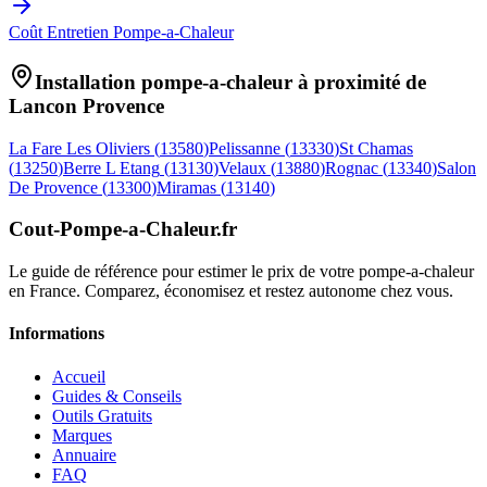
Coût Entretien Pompe-a-Chaleur
Installation pompe-a-chaleur à proximité de
Lancon Provence
La Fare Les Oliviers
(
13580
)
Pelissanne
(
13330
)
St Chamas
(
13250
)
Berre L Etang
(
13130
)
Velaux
(
13880
)
Rognac
(
13340
)
Salon
De Provence
(
13300
)
Miramas
(
13140
)
Cout-Pompe-a-Chaleur
.fr
Le guide de référence pour estimer le prix de votre pompe-a-chaleur
en France. Comparez, économisez et restez autonome chez vous.
Informations
Accueil
Guides & Conseils
Outils Gratuits
Marques
Annuaire
FAQ