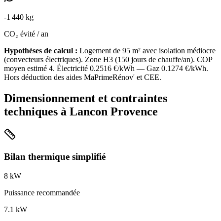
-
1 440
kg
CO₂ évité / an
Hypothèses de calcul :
Logement de
95
m² avec isolation
médiocre
(
convecteurs électriques
). Zone
H3
(
150
jours de chauffe/an). COP
moyen estimé
4
. Électricité
0.2516
€/kWh — Gaz
0.1274
€/kWh.
Hors déduction des aides MaPrimeRénov' et CEE.
Dimensionnement et contraintes
techniques à
Lancon Provence
Bilan thermique simplifié
8
kW
Puissance recommandée
7.1
kW