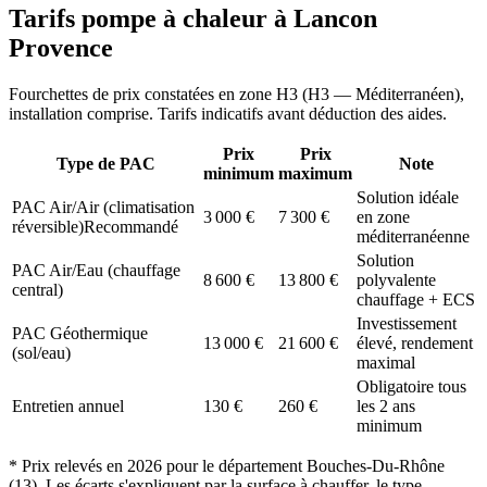
Tarifs pompe à chaleur à
Lancon
Provence
Fourchettes de prix constatées en zone
H3
(
H3 — Méditerranéen
),
installation comprise. Tarifs indicatifs avant déduction des aides.
Prix
Prix
Type de PAC
Note
minimum
maximum
Solution idéale
PAC Air/Air (climatisation
3 000
€
7 300
€
en zone
réversible)
Recommandé
méditerranéenne
Solution
PAC Air/Eau (chauffage
8 600
€
13 800
€
polyvalente
central)
chauffage + ECS
Investissement
PAC Géothermique
13 000
€
21 600
€
élevé, rendement
(sol/eau)
maximal
Obligatoire tous
Entretien annuel
130
€
260
€
les 2 ans
minimum
* Prix relevés en
2026
pour le département
Bouches-Du-Rhône
(
13
). Les écarts s'expliquent par la surface à chauffer, le type