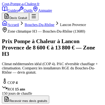
Cout-Pompe-a-Chaleur
.fr
Guides
Outils
Annuaire
Devis Gratuit
Accueil
Bouches-Du-Rhône
Lancon Provence
Zone climatique
H3
—
Bouches-Du-Rhône
(
13680
)
Prix Pompe à Chaleur à
Lancon
Provence
de
8 600
€ à
13 800
€ — Zone
H3
Climat méditerranéen idéal (COP 4). PAC réversible chauffage +
climatisation. Comparez les installateurs RGE du Bouches-Du-
Rhône — devis gratuit.
COP
4
ROI
15
ans
150
jours de chauffe
Recevoir mes devis gratuits