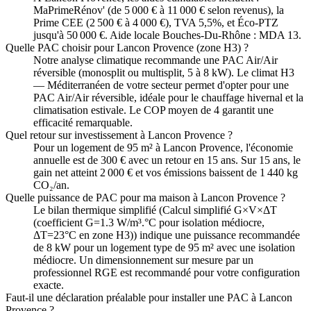
MaPrimeRénov' (de 5 000 € à 11 000 € selon revenus), la
Prime CEE (2 500 € à 4 000 €), TVA 5,5%, et Éco-PTZ
jusqu'à 50 000 €. Aide locale Bouches-Du-Rhône : MDA 13.
Quelle PAC choisir pour Lancon Provence (zone H3) ?
Notre analyse climatique recommande une PAC Air/Air
réversible (monosplit ou multisplit, 5 à 8 kW). Le climat H3
— Méditerranéen de votre secteur permet d'opter pour une
PAC Air/Air réversible, idéale pour le chauffage hivernal et la
climatisation estivale. Le COP moyen de 4 garantit une
efficacité remarquable.
Quel retour sur investissement à Lancon Provence ?
Pour un logement de 95 m² à Lancon Provence, l'économie
annuelle est de 300 € avec un retour en 15 ans. Sur 15 ans, le
gain net atteint 2 000 € et vos émissions baissent de 1 440 kg
CO₂/an.
Quelle puissance de PAC pour ma maison à Lancon Provence ?
Le bilan thermique simplifié (Calcul simplifié G×V×ΔT
(coefficient G=1.3 W/m³.°C pour isolation médiocre,
ΔT=23°C en zone H3)) indique une puissance recommandée
de 8 kW pour un logement type de 95 m² avec une isolation
médiocre. Un dimensionnement sur mesure par un
professionnel RGE est recommandé pour votre configuration
exacte.
Faut-il une déclaration préalable pour installer une PAC à Lancon
Provence ?