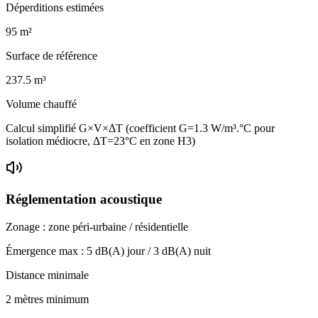
Déperditions estimées
95
m²
Surface de référence
237.5
m³
Volume chauffé
Calcul simplifié G×V×ΔT (coefficient G=1.3 W/m³.°C pour
isolation médiocre, ΔT=23°C en zone H3)
Réglementation acoustique
Zonage :
zone péri-urbaine / résidentielle
Émergence max :
5
dB(A) jour /
3
dB(A) nuit
Distance minimale
2 mètres minimum