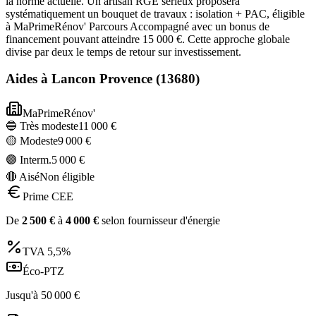
la norme actuelle. Un artisan RGE sérieux proposera
systématiquement un bouquet de travaux : isolation + PAC, éligible
à MaPrimeRénov' Parcours Accompagné avec un bonus de
financement pouvant atteindre 15 000 €. Cette approche globale
divise par deux le temps de retour sur investissement.
Aides à
Lancon Provence
(
13680
)
MaPrimeRénov'
🔵 Très modeste
11 000
€
🟡 Modeste
9 000
€
🟣 Interm.
5 000
€
🔴 Aisé
Non éligible
Prime CEE
De
2 500
€
à
4 000
€
selon fournisseur d'énergie
TVA
5,5%
Éco-PTZ
Jusqu'à
50 000
€