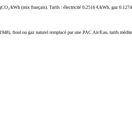
O₂/kWh (mix français). Tarifs : électricité
0.2516
€/kWh, gaz
0.1274
 1948
),
fioul ou gaz naturel
remplacé par une PAC Air/Eau,
tarifs médit