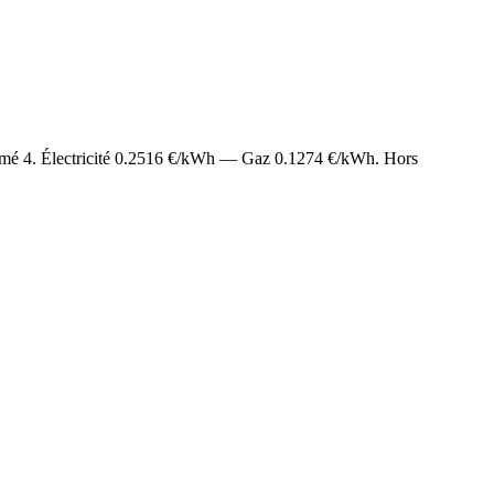
timé
4
. Électricité
0.2516
€/kWh — Gaz
0.1274
€/kWh. Hors