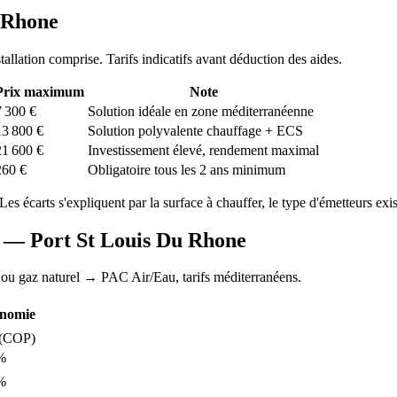
 Rhone
stallation comprise. Tarifs indicatifs avant déduction des aides.
Prix maximum
Note
7 300
€
Solution idéale en zone méditerranéenne
13 800
€
Solution polyvalente chauffage + ECS
21 600
€
Investissement élevé, rendement maximal
260
€
Obligatoire tous les 2 ans minimum
 Les écarts s'expliquent par la surface à chauffer, le type d'émetteurs exist
AC —
Port St Louis Du Rhone
 ou gaz naturel
→ PAC Air/Eau,
tarifs méditerranéens
.
nomie
(COP)
%
%