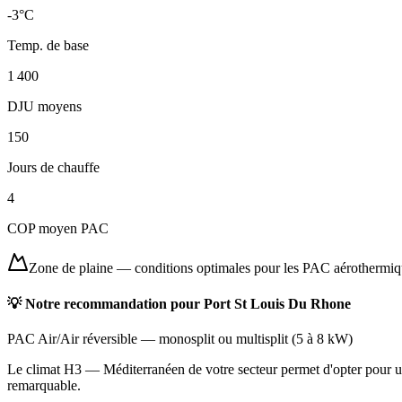
-3
°C
Temp. de base
1 400
DJU moyens
150
Jours de chauffe
4
COP moyen PAC
Zone de plaine
—
conditions optimales pour les PAC aérothermi
💡 Notre recommandation pour
Port St Louis Du Rhone
PAC Air/Air réversible
—
monosplit ou multisplit
(
5 à 8 kW
)
Le climat H3 — Méditerranéen de votre secteur permet d'opter pour une
remarquable.