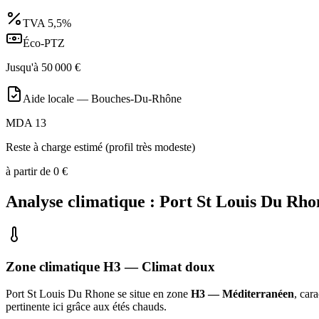
TVA
5,5%
Éco-PTZ
Jusqu'à
50 000
€
Aide locale —
Bouches-Du-Rhône
MDA 13
Reste à charge estimé (profil très modeste)
à partir de
0
€
Analyse climatique :
Port St Louis Du Rho
Zone climatique
H3
— Climat
doux
Port St Louis Du Rhone
se situe en zone
H3 — Méditerranéen
, car
pertinente ici grâce aux étés chauds
.