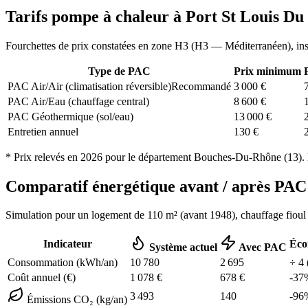
Tarifs pompe à chaleur à
Port St Louis Du
Fourchettes de prix constatées en zone
H3
(
H3 — Méditerranéen
), in
Type de PAC
Prix minimum
PAC Air/Air (climatisation réversible)
Recommandé
3 000
€
PAC Air/Eau (chauffage central)
8 600
€
PAC Géothermique (sol/eau)
13 000
€
Entretien annuel
130
€
* Prix relevés en
2026
pour le département
Bouches-Du-Rhône
(
13
).
Comparatif énergétique avant / après P
Simulation pour un logement de
110
m² (
avant 1948
), chauffage
fioul
Indicateur
Éco
Système actuel
Avec PAC
Consommation (kWh/an)
10 780
2 695
÷
4
Coût annuel (€)
1 078
€
678
€
-
37
3 493
140
-
96
Émissions CO₂ (kg/an)