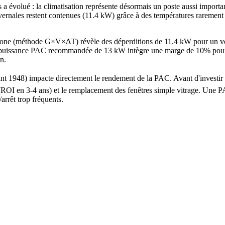
 évolué : la climatisation représente désormais un poste aussi importa
ivernales restent contenues (11.4 kW) grâce à des températures rarement
Rhone (méthode G×V×ΔT) révèle des déperditions de 11.4 kW pour un v
ssance PAC recommandée de 13 kW intègre une marge de 10% pour les jo
n.
avant 1948) impacte directement le rendement de la PAC. Avant d'invest
s (ROI en 3-4 ans) et le remplacement des fenêtres simple vitrage. Un
arrêt trop fréquents.