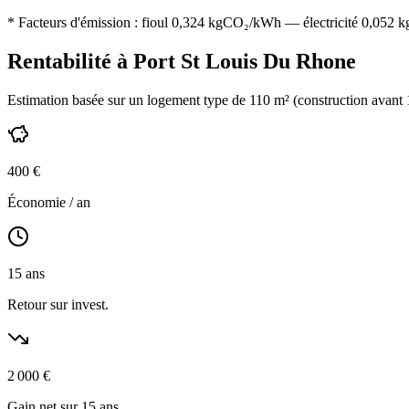
* Facteurs d'émission :
fioul 0,324
kgCO₂/kWh — électricité 0,052 kgC
Rentabilité à
Port St Louis Du Rhone
Estimation basée sur un logement type de
110
m² (construction
avant
400
€
Économie / an
15
ans
Retour sur invest.
2 000
€
Gain net sur 15 ans