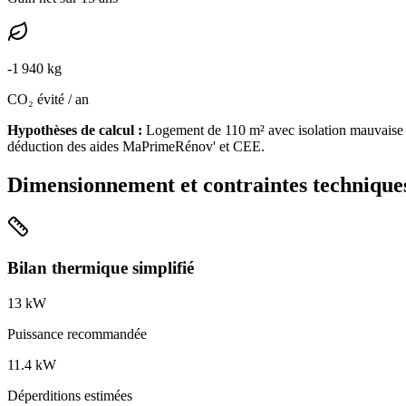
-
1 940
kg
CO₂ évité / an
Hypothèses de calcul :
Logement de
110
m² avec isolation
mauvaise
déduction des aides MaPrimeRénov' et CEE.
Dimensionnement et contraintes technique
Bilan thermique simplifié
13
kW
Puissance recommandée
11.4
kW
Déperditions estimées