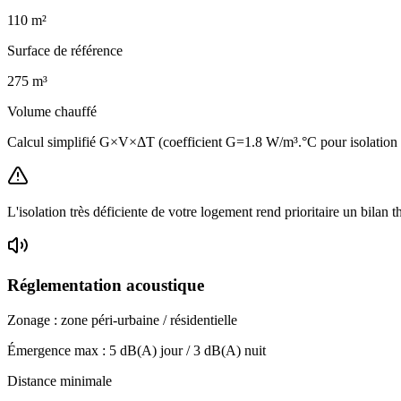
110
m²
Surface de référence
275
m³
Volume chauffé
Calcul simplifié G×V×ΔT (coefficient G=1.8 W/m³.°C pour isolatio
L'isolation très déficiente de votre logement rend prioritaire un bilan 
Réglementation acoustique
Zonage :
zone péri-urbaine / résidentielle
Émergence max :
5
dB(A) jour /
3
dB(A) nuit
Distance minimale