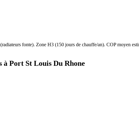
(
radiateurs fonte
). Zone
H3
(
150
jours de chauffe/an). COP moyen es
s à
Port St Louis Du Rhone