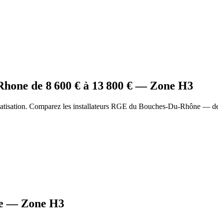
 Rhone
de
8 600
€ à
13 800
€ — Zone
H3
matisation. Comparez les installateurs RGE du Bouches-Du-Rhône — dev
e
— Zone
H3