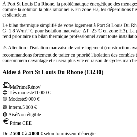
À Port St Louis Du Rhone, la problématique énergétique des ménages a
comme la solution la plus rationnelle. En zone H3, les déperditions h
et silencieux.
Le bilan thermique simplifié de votre logement à Port St Louis Du 
G=1.8 W/m³.°C pour isolation mauvaise, ΔT=23°C en zone H3). La pui
rend prioritaire un bilan thermique professionnel avant toute installatio
⚠️ Attention : l'isolation mauvaise de votre logement (construction 
recommandons fortement de traiter en priorité l'isolation des comble
consommera davantage et s'usera plus vite en raison de cycles marche/
Aides à
Port St Louis Du Rhone
(
13230
)
MaPrimeRénov'
🔵 Très modeste
11 000
€
🟡 Modeste
9 000
€
🟣 Interm.
5 000
€
🔴 Aisé
Non éligible
Prime CEE
De
2 500
€
à
4 000
€
selon fournisseur d'énergie