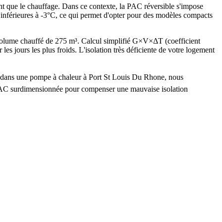
nt que le chauffage. Dans ce contexte, la PAC réversible s'impose
 inférieures à -3°C, ce qui permet d'opter pour des modèles compacts
olume chauffé de 275 m³. Calcul simplifié G×V×ΔT (coefficient
urs les plus froids. L'isolation très déficiente de votre logement
ir dans une pompe à chaleur à Port St Louis Du Rhone, nous
e PAC surdimensionnée pour compenser une mauvaise isolation