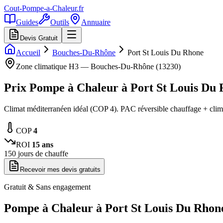
Cout-Pompe-a-Chaleur
.fr
Guides
Outils
Annuaire
Devis Gratuit
Accueil
Bouches-Du-Rhône
Port St Louis Du Rhone
Zone climatique
H3
—
Bouches-Du-Rhône
(
13230
)
Prix Pompe à Chaleur à
Port St Louis Du
Climat méditerranéen idéal (COP 4). PAC réversible chauffage + cli
COP
4
ROI
15
ans
150
jours de chauffe
Recevoir mes devis gratuits
Gratuit & Sans engagement
Pompe à Chaleur à
Port St Louis Du Rhon