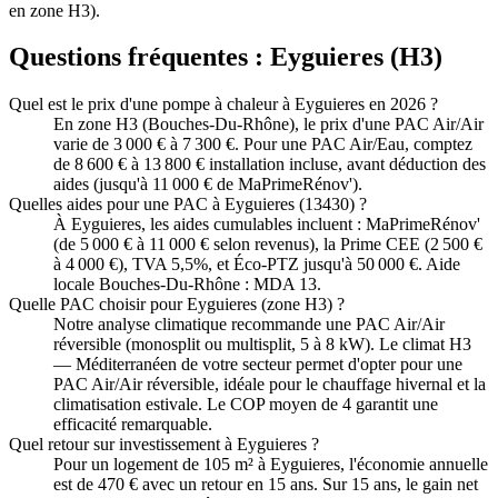
en zone H3).
Questions fréquentes :
Eyguieres
(
H3
)
Quel est le prix d'une pompe à chaleur à Eyguieres en 2026 ?
En zone H3 (Bouches-Du-Rhône), le prix d'une PAC Air/Air
varie de 3 000 € à 7 300 €. Pour une PAC Air/Eau, comptez
de 8 600 € à 13 800 € installation incluse, avant déduction des
aides (jusqu'à 11 000 € de MaPrimeRénov').
Quelles aides pour une PAC à Eyguieres (13430) ?
À Eyguieres, les aides cumulables incluent : MaPrimeRénov'
(de 5 000 € à 11 000 € selon revenus), la Prime CEE (2 500 €
à 4 000 €), TVA 5,5%, et Éco-PTZ jusqu'à 50 000 €. Aide
locale Bouches-Du-Rhône : MDA 13.
Quelle PAC choisir pour Eyguieres (zone H3) ?
Notre analyse climatique recommande une PAC Air/Air
réversible (monosplit ou multisplit, 5 à 8 kW). Le climat H3
— Méditerranéen de votre secteur permet d'opter pour une
PAC Air/Air réversible, idéale pour le chauffage hivernal et la
climatisation estivale. Le COP moyen de 4 garantit une
efficacité remarquable.
Quel retour sur investissement à Eyguieres ?
Pour un logement de 105 m² à Eyguieres, l'économie annuelle
est de 470 € avec un retour en 15 ans. Sur 15 ans, le gain net