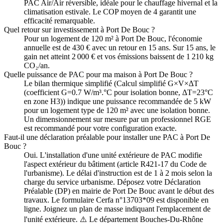
PAC Air/Air réversible, idéale pour le chauffage hivernal et la
climatisation estivale. Le COP moyen de 4 garantit une
efficacité remarquable.
Quel retour sur investissement à Port De Bouc ?
Pour un logement de 120 m² à Port De Bouc, l'économie
annuelle est de 430 € avec un retour en 15 ans. Sur 15 ans, le
gain net atteint 2 000 € et vos émissions baissent de 1 210 kg
CO₂/an.
Quelle puissance de PAC pour ma maison à Port De Bouc ?
Le bilan thermique simplifié (Calcul simplifié G×V×ΔT
(coefficient G=0.7 W/m³.°C pour isolation bonne, ΔT=23°C
en zone H3)) indique une puissance recommandée de 5 kW
pour un logement type de 120 m² avec une isolation bonne.
Un dimensionnement sur mesure par un professionnel RGE
est recommandé pour votre configuration exacte.
Faut-il une déclaration préalable pour installer une PAC à Port De
Bouc ?
Oui. L'installation d'une unité extérieure de PAC modifie
l'aspect extérieur du bâtiment (article R421-17 du Code de
l'urbanisme). Le délai d'instruction est de 1 à 2 mois selon la
charge du service urbanisme. Déposez votre Déclaration
Préalable (DP) en mairie de Port De Bouc avant le début des
travaux. Le formulaire Cerfa n°13703*09 est disponible en
ligne. Joignez un plan de masse indiquant l'emplacement de
l'unité extérieure. ⚠️ Le département Bouches-Du-Rhône