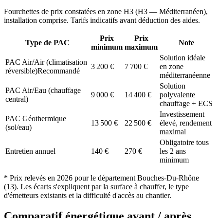
Fourchettes de prix constatées en zone
H3
(
H3 — Méditerranéen
),
installation comprise. Tarifs indicatifs avant déduction des aides.
Prix
Prix
Type de PAC
Note
minimum
maximum
Solution idéale
PAC Air/Air (climatisation
3 200
€
7 700
€
en zone
réversible)
Recommandé
méditerranéenne
Solution
PAC Air/Eau (chauffage
9 000
€
14 400
€
polyvalente
central)
chauffage + ECS
Investissement
PAC Géothermique
13 500
€
22 500
€
élevé, rendement
(sol/eau)
maximal
Obligatoire tous
Entretien annuel
140
€
270
€
les 2 ans
minimum
* Prix relevés en
2026
pour le département
Bouches-Du-Rhône
(
13
). Les écarts s'expliquent par la surface à chauffer, le type
d'émetteurs existants et la difficulté d'accès au chantier.
Comparatif énergétique avant / après