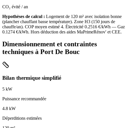
CO₂ évité / an
Hypothèses de calcul :
Logement de
120
m² avec isolation
bonne
(
plancher chauffant basse température
). Zone
H3
(
150
jours de
chauffe/an). COP moyen estimé
4
. Électricité
0.2516
€/kWh — Gaz
0.1274
€/kWh. Hors déduction des aides MaPrimeRénov' et CEE.
Dimensionnement et contraintes
techniques à
Port De Bouc
Bilan thermique simplifié
5
kW
Puissance recommandée
4.8
kW
Déperditions estimées
120
m²