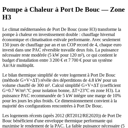
Pompe à Chaleur à
Port De Bouc
— Zone
H3
Le climat méditerranéen de Port De Bouc (zone H3) transforme la
pompe à chaleur en investissement double : chauffage hivernal
économique et climatisation estivale performante. Avec seulement
150 jours de chauffage par an et un COP record de 4, chaque euro
investi dans une PAC réversible travaille deux fois. La puissance
nécessaire reste modérée (5 kW pour 120 m²), ce qui contient le
budget d'installation entre 3 200 € et 7 700 € pour un système
Air/Air multisplit.
Le bilan thermique simplifié de votre logement à Port De Bouc
(méthode G×V×ΔT) révèle des déperditions de 4.8 kW pour un
volume chauffé de 300 m³. Calcul simplifié G×V×ΔT (coefficient
G=0.7 W/m³.°C pour isolation bonne, ΔT=23°C en zone H3). La
puissance PAC recommandée de 5 kW intègre une marge de 10%
pour les jours les plus froids. Ce dimensionnement convient à la
majorité des configurations rencontrées à Port De Bouc.
Les logements récents (après 2012 (RT2012/RE2020)) de Port De
Bouc bénéficient d'une enveloppe thermique performante qui
maximise le rendement de la PAC. La faible puissance nécessaire (5