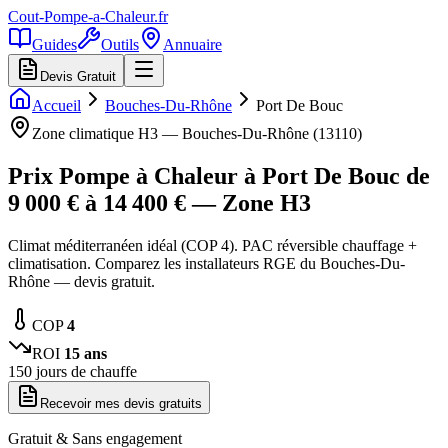
Cout-Pompe-a-Chaleur
.fr
Guides
Outils
Annuaire
Devis Gratuit
Accueil
Bouches-Du-Rhône
Port De Bouc
Zone climatique
H3
—
Bouches-Du-Rhône
(
13110
)
Prix Pompe à Chaleur à
Port De Bouc
de
9 000
€ à
14 400
€ — Zone
H3
Climat méditerranéen idéal (COP 4). PAC réversible chauffage +
climatisation. Comparez les installateurs RGE du Bouches-Du-
Rhône — devis gratuit.
COP
4
ROI
15
ans
150
jours de chauffe
Recevoir mes devis gratuits
Gratuit & Sans engagement