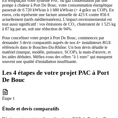
En remplaçant votre système PAC ou gaz condensation par une
pompe à chaleur à Port De Bouc, votre consommation énergétique
passerait de 6 720 kWh/an à 1 680 kWh/an (÷ 4 grâce au COP). En
euros, cela représente une facture annuelle de 423 € contre 856 €
actuellement (tarifs méditerranéens). L'impact environnemental est
tout aussi significatif : vos émissions de CO₂ chuteraient de 1 525 kg
à 87 kg par an, soit une réduction de 94%.
Pour concrétiser votre projet à Port De Bouc, commencez par
demander 3 devis comparatifs auprès de nos 4+ installateurs RGE
référencés dans le Bouches-Du-Rhône. Un bon devis détaille le
matériel (marque, modèle, puissance, SCOP), la main-d'œuvre, et
les aides déduites. Méfiez-vous des offres "à 1 euro" qui masquent
souvent une qualité d'installation insuffisante.
Les 4 étapes de votre projet PAC à
Port
De Bouc
Étape
1
Étude et devis comparatifs