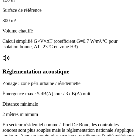
Surface de référence
300
m³
Volume chauffé
Calcul simplifié G×V×ΔT (coefficient G=0.7 W/m³.°C pour
isolation bonne, ΔT=23°C en zone H3)
Réglementation acoustique
Zonage :
zone péri-urbaine / résidentielle
Émergence max :
5
dB(A) jour /
3
dB(A) nuit
Distance minimale
2 mètres minimum
En secteur résidentiel comme à Port De Bouc, les contraintes
sonores sont plus souples mais la réglementation nationale s'applique
toujours. Avec un terrain plus spacieux, positionnez l'unité extérieure