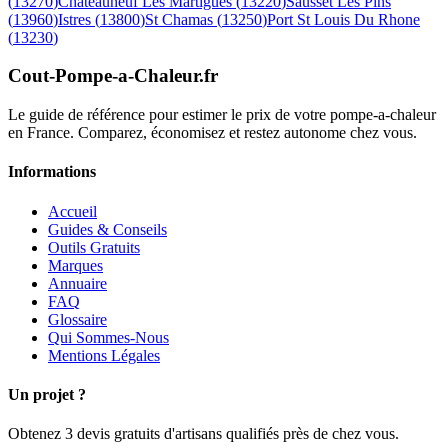
(
13270
)
Chateauneuf Les Martigues
(
13220
)
Sausset Les Pins
(
13960
)
Istres
(
13800
)
St Chamas
(
13250
)
Port St Louis Du Rhone
(
13230
)
Cout-Pompe-a-Chaleur
.fr
Le guide de référence pour estimer le prix de votre pompe-a-chaleur
en France. Comparez, économisez et restez autonome chez vous.
Informations
Accueil
Guides & Conseils
Outils Gratuits
Marques
Annuaire
FAQ
Glossaire
Qui Sommes-Nous
Mentions Légales
Un projet ?
Obtenez 3 devis gratuits d'artisans qualifiés près de chez vous.