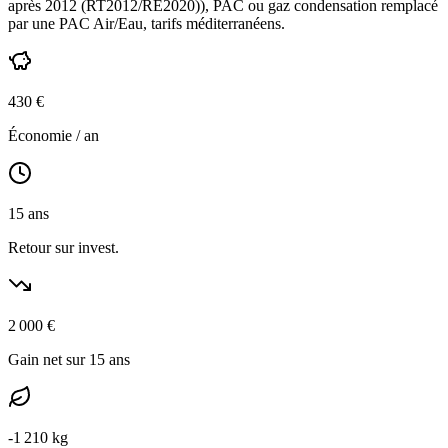
après 2012 (RT2012/RE2020)
),
PAC ou gaz condensation
remplacé
par une PAC Air/Eau,
tarifs méditerranéens
.
430
€
Économie / an
15
ans
Retour sur invest.
2 000
€
Gain net sur 15 ans
-
1 210
kg