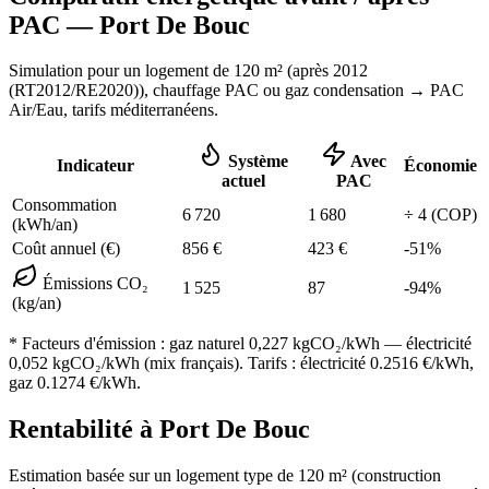
PAC —
Port De Bouc
Simulation pour un logement de
120
m² (
après 2012
(RT2012/RE2020)
), chauffage
PAC ou gaz condensation
→ PAC
Air/Eau,
tarifs méditerranéens
.
Système
Avec
Indicateur
Économie
actuel
PAC
Consommation
6 720
1 680
÷
4
(COP)
(kWh/an)
Coût annuel (€)
856
€
423
€
-
51
%
Émissions CO₂
1 525
87
-
94
%
(kg/an)
* Facteurs d'émission :
gaz naturel 0,227
kgCO₂/kWh — électricité
0,052 kgCO₂/kWh (mix français). Tarifs : électricité
0.2516
€/kWh,
gaz
0.1274
€/kWh.
Rentabilité à
Port De Bouc
Estimation basée sur un logement type de
120
m² (construction