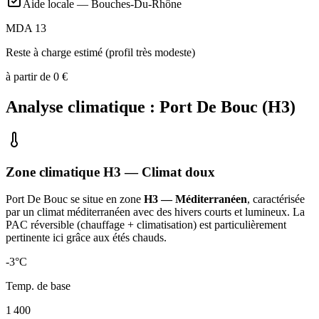
Aide locale —
Bouches-Du-Rhône
MDA 13
Reste à charge estimé (profil très modeste)
à partir de
0
€
Analyse climatique :
Port De Bouc
(
H3
)
Zone climatique
H3
— Climat
doux
Port De Bouc
se situe en zone
H3 — Méditerranéen
, caractérisée
par un
climat méditerranéen avec des hivers courts et lumineux. La
PAC réversible (chauffage + climatisation) est particulièrement
pertinente ici grâce aux étés chauds
.
-3
°C
Temp. de base
1 400