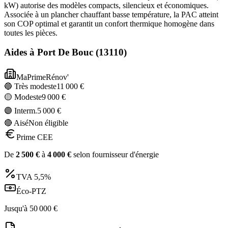
kW) autorise des modèles compacts, silencieux et économiques.
Associée à un plancher chauffant basse température, la PAC atteint
son COP optimal et garantit un confort thermique homogène dans
toutes les pièces.
Aides à
Port De Bouc
(
13110
)
MaPrimeRénov'
🔵 Très modeste
11 000
€
🟡 Modeste
9 000
€
🟣 Interm.
5 000
€
🔴 Aisé
Non éligible
Prime CEE
De
2 500
€
à
4 000
€
selon fournisseur d'énergie
TVA
5,5%
Éco-PTZ
Jusqu'à
50 000
€