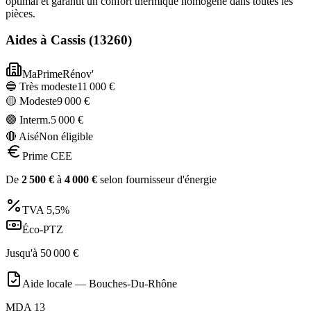
optimal et garantit un confort thermique homogène dans toutes les
pièces.
Aides à
Cassis
(
13260
)
MaPrimeRénov'
🔵 Très modeste
11 000
€
🟡 Modeste
9 000
€
🟣 Interm.
5 000
€
🔴 Aisé
Non éligible
Prime CEE
De
2 500
€
à
4 000
€
selon fournisseur d'énergie
TVA
5,5%
Éco-PTZ
Jusqu'à
50 000
€
Aide locale —
Bouches-Du-Rhône
MDA 13