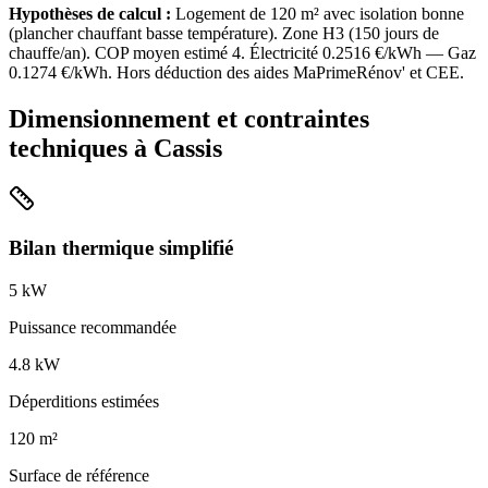
Hypothèses de calcul :
Logement de
120
m² avec isolation
bonne
(
plancher chauffant basse température
). Zone
H3
(
150
jours de
chauffe/an). COP moyen estimé
4
. Électricité
0.2516
€/kWh — Gaz
0.1274
€/kWh. Hors déduction des aides MaPrimeRénov' et CEE.
Dimensionnement et contraintes
techniques à
Cassis
Bilan thermique simplifié
5
kW
Puissance recommandée
4.8
kW
Déperditions estimées
120
m²
Surface de référence