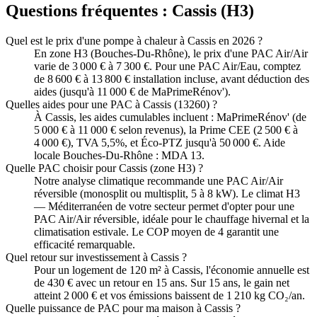
Questions fréquentes :
Cassis
(
H3
)
Quel est le prix d'une pompe à chaleur à Cassis en 2026 ?
En zone H3 (Bouches-Du-Rhône), le prix d'une PAC Air/Air
varie de 3 000 € à 7 300 €. Pour une PAC Air/Eau, comptez
de 8 600 € à 13 800 € installation incluse, avant déduction des
aides (jusqu'à 11 000 € de MaPrimeRénov').
Quelles aides pour une PAC à Cassis (13260) ?
À Cassis, les aides cumulables incluent : MaPrimeRénov' (de
5 000 € à 11 000 € selon revenus), la Prime CEE (2 500 € à
4 000 €), TVA 5,5%, et Éco-PTZ jusqu'à 50 000 €. Aide
locale Bouches-Du-Rhône : MDA 13.
Quelle PAC choisir pour Cassis (zone H3) ?
Notre analyse climatique recommande une PAC Air/Air
réversible (monosplit ou multisplit, 5 à 8 kW). Le climat H3
— Méditerranéen de votre secteur permet d'opter pour une
PAC Air/Air réversible, idéale pour le chauffage hivernal et la
climatisation estivale. Le COP moyen de 4 garantit une
efficacité remarquable.
Quel retour sur investissement à Cassis ?
Pour un logement de 120 m² à Cassis, l'économie annuelle est
de 430 € avec un retour en 15 ans. Sur 15 ans, le gain net
atteint 2 000 € et vos émissions baissent de 1 210 kg CO₂/an.
Quelle puissance de PAC pour ma maison à Cassis ?