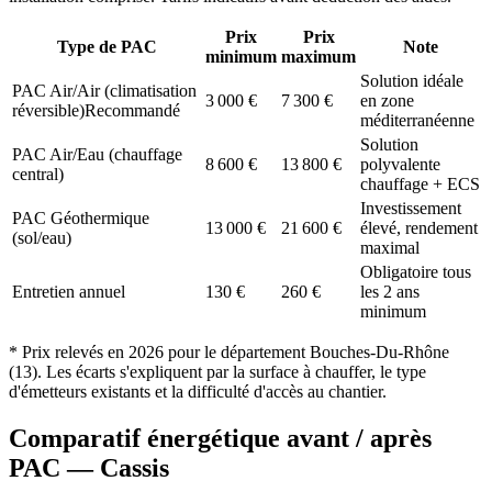
Prix
Prix
Type de PAC
Note
minimum
maximum
Solution idéale
PAC Air/Air (climatisation
3 000
€
7 300
€
en zone
réversible)
Recommandé
méditerranéenne
Solution
PAC Air/Eau (chauffage
8 600
€
13 800
€
polyvalente
central)
chauffage + ECS
Investissement
PAC Géothermique
13 000
€
21 600
€
élevé, rendement
(sol/eau)
maximal
Obligatoire tous
Entretien annuel
130
€
260
€
les 2 ans
minimum
* Prix relevés en
2026
pour le département
Bouches-Du-Rhône
(
13
). Les écarts s'expliquent par la surface à chauffer, le type
d'émetteurs existants et la difficulté d'accès au chantier.
Comparatif énergétique avant / après
PAC —
Cassis