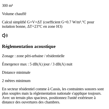
300
m³
Volume chauffé
Calcul simplifié G×V×ΔT (coefficient G=0.7 W/m³.°C pour
isolation bonne, ΔT=23°C en zone H3)
Réglementation acoustique
Zonage :
zone péri-urbaine / résidentielle
Émergence max :
5
dB(A) jour /
3
dB(A) nuit
Distance minimale
2 mètres minimum
En secteur résidentiel comme à Cassis, les contraintes sonores sont
plus souples mais la réglementation nationale s'applique toujours.
Avec un terrain plus spacieux, positionnez l'unité extérieure à
distance des ouvertures des chambres.