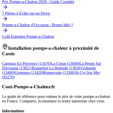
Prix Pompe-a-Chaleur 2026 : Guide Complet
7 Pièges à Éviter sur un Devis
Pompe-a-Chaleur d'Occasion : Bonne Idée ?
Coût Entretien Pompe-a-Chaleur
Installation pompe-a-chaleur à proximité de
Cassis
Carnoux En Provence
(
13470
)
La Ciotat
(
13600
)
La Penne Sur
Huveaune
(
13821
)
Roquefort La Bedoule
(
13830
)
Aubagne
(
13400
)
Gemenos
(
13420
)
Roquevaire
(
13360
)
St Cyr Sur Mer
(
83270
)
Cout-Pompe-a-Chaleur
.fr
Le guide de référence pour estimer le prix de votre pompe-a-chaleur
en France. Comparez, économisez et restez autonome chez vous.
Informations