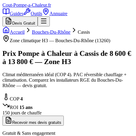
Cout-Pompe-a-Chaleur
.fr
Guides
Outils
Annuaire
Devis Gratuit
Accueil
Bouches-Du-Rhône
Cassis
Zone climatique
H3
—
Bouches-Du-Rhône
(
13260
)
Prix Pompe à Chaleur à
Cassis
de
8 600
€
à
13 800
€ — Zone
H3
Climat méditerranéen idéal (COP 4). PAC réversible chauffage +
climatisation. Comparez les installateurs RGE du Bouches-Du-
Rhône — devis gratuit.
COP
4
ROI
15
ans
150
jours de chauffe
Recevoir mes devis gratuits
Gratuit & Sans engagement