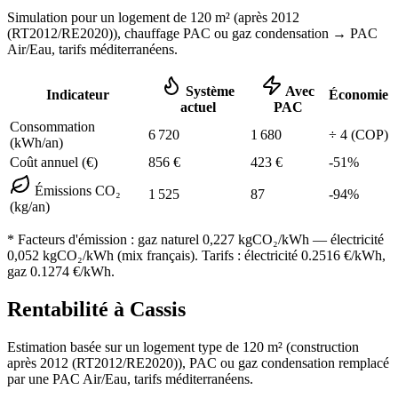
Simulation pour un logement de
120
m² (
après 2012
(RT2012/RE2020)
), chauffage
PAC ou gaz condensation
→ PAC
Air/Eau,
tarifs méditerranéens
.
Système
Avec
Indicateur
Économie
actuel
PAC
Consommation
6 720
1 680
÷
4
(COP)
(kWh/an)
Coût annuel (€)
856
€
423
€
-
51
%
Émissions CO₂
1 525
87
-
94
%
(kg/an)
* Facteurs d'émission :
gaz naturel 0,227
kgCO₂/kWh — électricité
0,052 kgCO₂/kWh (mix français). Tarifs : électricité
0.2516
€/kWh,
gaz
0.1274
€/kWh.
Rentabilité à
Cassis
Estimation basée sur un logement type de
120
m² (construction
après 2012 (RT2012/RE2020)
),
PAC ou gaz condensation
remplacé
par une PAC Air/Eau,
tarifs méditerranéens
.