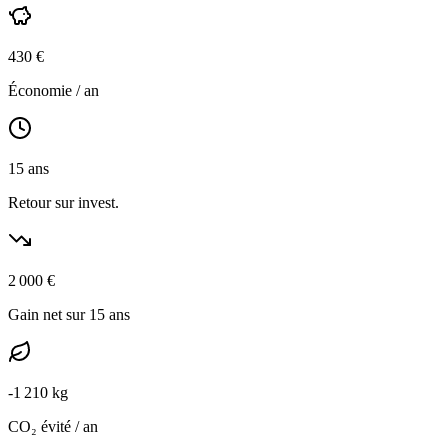
430
€
Économie / an
15
ans
Retour sur invest.
2 000
€
Gain net sur 15 ans
-
1 210
kg
CO₂ évité / an