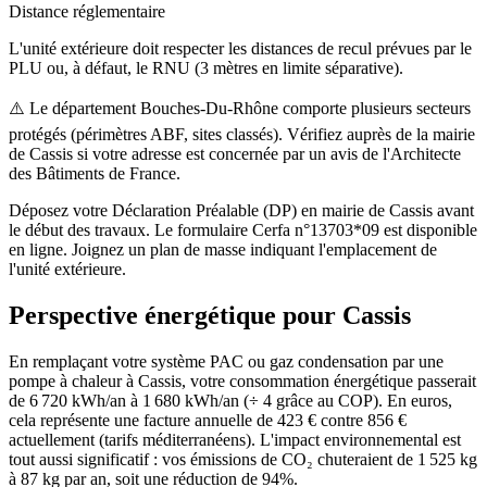
Distance réglementaire
L'unité extérieure doit respecter les distances de recul prévues par le
PLU ou, à défaut, le RNU (3 mètres en limite séparative).
⚠️
Le département Bouches-Du-Rhône comporte plusieurs secteurs
protégés (périmètres ABF, sites classés). Vérifiez auprès de la mairie
de Cassis si votre adresse est concernée par un avis de l'Architecte
des Bâtiments de France.
Déposez votre Déclaration Préalable (DP) en mairie de Cassis avant
le début des travaux. Le formulaire Cerfa n°13703*09 est disponible
en ligne. Joignez un plan de masse indiquant l'emplacement de
l'unité extérieure.
Perspective énergétique pour
Cassis
En remplaçant votre système PAC ou gaz condensation par une
pompe à chaleur à Cassis, votre consommation énergétique passerait
de 6 720 kWh/an à 1 680 kWh/an (÷ 4 grâce au COP). En euros,
cela représente une facture annuelle de 423 € contre 856 €
actuellement (tarifs méditerranéens). L'impact environnemental est
tout aussi significatif : vos émissions de CO₂ chuteraient de 1 525 kg
à 87 kg par an, soit une réduction de 94%.