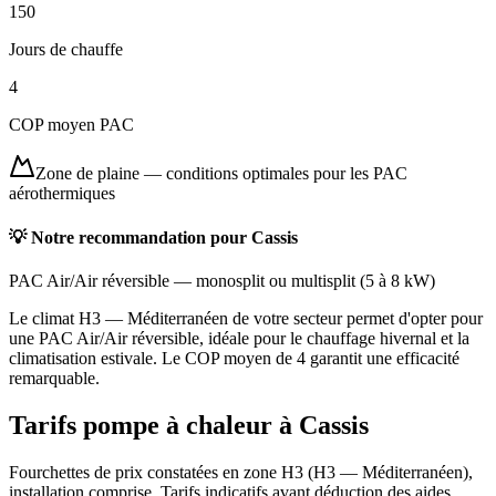
150
Jours de chauffe
4
COP moyen PAC
Zone de plaine
—
conditions optimales pour les PAC
aérothermiques
💡 Notre recommandation pour
Cassis
PAC Air/Air réversible
—
monosplit ou multisplit
(
5 à 8 kW
)
Le climat H3 — Méditerranéen de votre secteur permet d'opter pour
une PAC Air/Air réversible, idéale pour le chauffage hivernal et la
climatisation estivale. Le COP moyen de 4 garantit une efficacité
remarquable.
Tarifs pompe à chaleur à
Cassis
Fourchettes de prix constatées en zone
H3
(
H3 — Méditerranéen
),
installation comprise. Tarifs indicatifs avant déduction des aides.