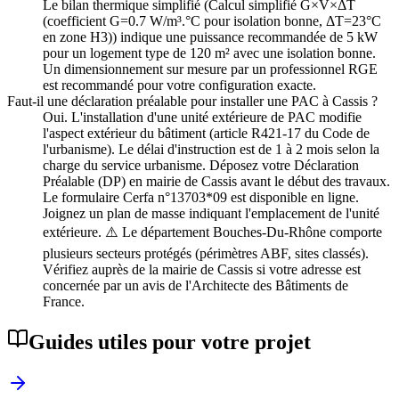
Le bilan thermique simplifié (Calcul simplifié G×V×ΔT
(coefficient G=0.7 W/m³.°C pour isolation bonne, ΔT=23°C
en zone H3)) indique une puissance recommandée de 5 kW
pour un logement type de 120 m² avec une isolation bonne.
Un dimensionnement sur mesure par un professionnel RGE
est recommandé pour votre configuration exacte.
Faut-il une déclaration préalable pour installer une PAC à Cassis ?
Oui. L'installation d'une unité extérieure de PAC modifie
l'aspect extérieur du bâtiment (article R421-17 du Code de
l'urbanisme). Le délai d'instruction est de 1 à 2 mois selon la
charge du service urbanisme. Déposez votre Déclaration
Préalable (DP) en mairie de Cassis avant le début des travaux.
Le formulaire Cerfa n°13703*09 est disponible en ligne.
Joignez un plan de masse indiquant l'emplacement de l'unité
extérieure. ⚠️ Le département Bouches-Du-Rhône comporte
plusieurs secteurs protégés (périmètres ABF, sites classés).
Vérifiez auprès de la mairie de Cassis si votre adresse est
concernée par un avis de l'Architecte des Bâtiments de
France.
Guides utiles pour votre projet