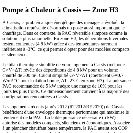
Pompe à Chaleur à
Cassis
— Zone
H3
À Cassis, la problématique énergétique des ménages a évolué : la
climatisation représente désormais un poste aussi important que le
chauffage. Dans ce contexte, la PAC réversible s'impose comme la
solution la plus rationnelle. En zone H3, les déperditions hivernales
restent contenues (4.8 kW) grâce à des températures rarement
inférieures à -3°C, ce qui permet d'opter pour des modèles compacts
et silencieux.
Le bilan thermique simplifié de votre logement à Cassis (méthode
G×V×ΔT) révèle des déperditions de 4.8 kW pour un volume
chauffé de 300 m³. Calcul simplifié G×V×ΔT (coefficient G=0.7
W/m³.°C pour isolation bonne, ΔT=23°C en zone H3). La puissance
PAC recommandée de 5 kW intègre une marge de 10% pour les
jours les plus froids. Ce dimensionnement convient à la majorité des
configurations rencontrées à Cassis.
Les logements récents (après 2012 (RT2012/RE2020)) de Cassis
bénéficient d'une enveloppe thermique performante qui maximise le
rendement de la PAC. La faible puissance nécessaire (5 kW)
autorise des modèles compacts, silencieux et économiques. Associée
à un plancher chauffant basse température, la PAC atteint son COP