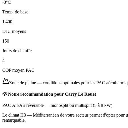
-3
°C
Temp. de base
1 400
DJU moyens
150
Jours de chauffe
4
COP moyen PAC
Zone de plaine
—
conditions optimales pour les PAC aérothermi
💡 Notre recommandation pour
Carry Le Rouet
PAC Air/Air réversible
—
monosplit ou multisplit
(
5 à 8 kW
)
Le climat H3 — Méditerranéen de votre secteur permet d'opter pour une
remarquable.