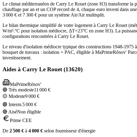
Le climat méditerranéen de Carry Le Rouet (zone H3) transforme la po
chauffage par an et un COP record de 4, chaque euro investi dans une 
3 000 € et 7 300 € pour un système Air/Air multisplit.
Le bilan thermique simplifié de votre logement à Carry Le Rouet (
W/m³.°C pour isolation médiocre, ΔT=23°C en zone H3). La puissanc
configurations rencontrées à Carry Le Rouet.
Le niveau d'isolation médiocre typique des constructions 1948-1975 
bouquet de travaux : isolation + PAC, éligible à MaPrimeRénov' Parc
investissement.
Aides à
Carry Le Rouet
(
13620
)
MaPrimeRénov'
🔵 Très modeste
11 000
€
🟡 Modeste
9 000
€
🟣 Interm.
5 000
€
🔴 Aisé
Non éligible
Prime CEE
De
2 500
€
à
4 000
€
selon fournisseur d'énergie