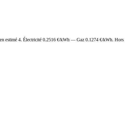
en estimé
4
. Électricité
0.2516
€/kWh — Gaz
0.1274
€/kWh. Hors