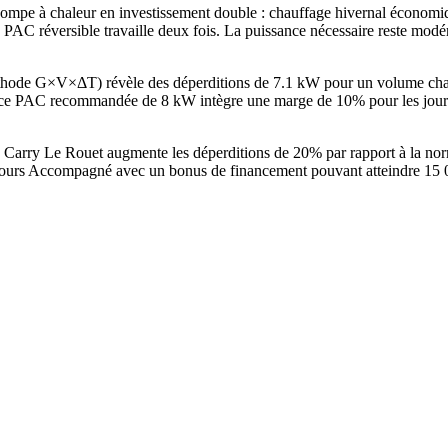
mpe à chaleur en investissement double : chauffage hivernal économiqu
PAC réversible travaille deux fois. La puissance nécessaire reste modéré
méthode G×V×ΔT) révèle des déperditions de 7.1 kW pour un volume cha
e PAC recommandée de 8 kW intègre une marge de 10% pour les jours l
à Carry Le Rouet augmente les déperditions de 20% par rapport à la no
ours Accompagné avec un bonus de financement pouvant atteindre 15 000