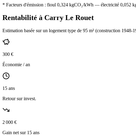
* Facteurs d'émission :
fioul 0,324
kgCO₂/kWh — électricité 0,052 kgC
Rentabilité à
Carry Le Rouet
Estimation basée sur un logement type de
95
m² (construction
1948-1
300
€
Économie / an
15
ans
Retour sur invest.
2 000
€
Gain net sur 15 ans