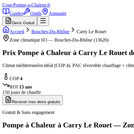
Cout-Pompe-a-Chaleur
.fr
Guides
Outils
Annuaire
Devis Gratuit
Accueil
Bouches-Du-Rhône
Carry Le Rouet
Zone climatique
H3
—
Bouches-Du-Rhône
(
13620
)
Prix Pompe à Chaleur à
Carry Le Rouet
d
Climat méditerranéen idéal (COP 4). PAC réversible chauffage + cli
COP
4
ROI
15
ans
150
jours de chauffe
Recevoir mes devis gratuits
Gratuit & Sans engagement
Pompe à Chaleur à
Carry Le Rouet
— Zo