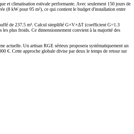
e et climatisation estivale performante. Avec seulement 150 jours de
e (8 kW pour 95 m²), ce qui contient le budget d'installation entre
uffé de 237.5 m³. Calcul simplifié G×V×ΔT (coefficient G=1.3
es plus froids. Ce dimensionnement convient à la majorité des
rme actuelle. Un artisan RGE sérieux proposera systématiquement un
 €. Cette approche globale divise par deux le temps de retour sur