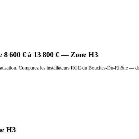
e
8 600
€ à
13 800
€ — Zone
H3
matisation. Comparez les installateurs RGE du Bouches-Du-Rhône — dev
ne
H3