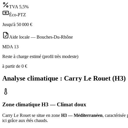
TVA
5,5%
Éco-PTZ
Jusqu'à
50 000
€
Aide locale —
Bouches-Du-Rhône
MDA 13
Reste à charge estimé (profil très modeste)
à partir de
0
€
Analyse climatique :
Carry Le Rouet
(
H3
)
Zone climatique
H3
— Climat
doux
Carry Le Rouet
se situe en zone
H3 — Méditerranéen
, caractérisée
ici grâce aux étés chauds
.