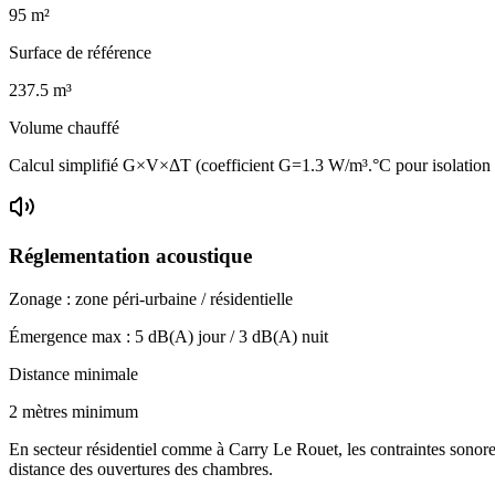
95
m²
Surface de référence
237.5
m³
Volume chauffé
Calcul simplifié G×V×ΔT (coefficient G=1.3 W/m³.°C pour isolatio
Réglementation acoustique
Zonage :
zone péri-urbaine / résidentielle
Émergence max :
5
dB(A) jour /
3
dB(A) nuit
Distance minimale
2 mètres minimum
En secteur résidentiel comme à Carry Le Rouet, les contraintes sonores
distance des ouvertures des chambres.