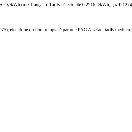
O₂/kWh (mix français). Tarifs : électricité
0.2516
€/kWh, gaz
0.1274
975
),
électrique ou fioul
remplacé par une PAC Air/Eau,
tarifs méditer