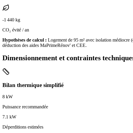
-
1 440
kg
CO₂ évité / an
Hypothèses de calcul :
Logement de
95
m² avec isolation
médiocre
(
déduction des aides MaPrimeRénov' et CEE.
Dimensionnement et contraintes technique
Bilan thermique simplifié
8
kW
Puissance recommandée
7.1
kW
Déperditions estimées