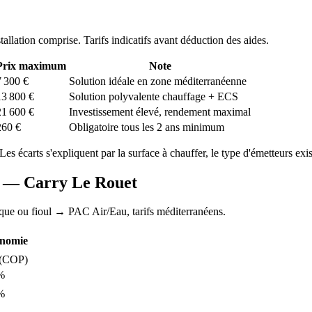
stallation comprise. Tarifs indicatifs avant déduction des aides.
Prix maximum
Note
7 300
€
Solution idéale en zone méditerranéenne
13 800
€
Solution polyvalente chauffage + ECS
21 600
€
Investissement élevé, rendement maximal
260
€
Obligatoire tous les 2 ans minimum
 Les écarts s'expliquent par la surface à chauffer, le type d'émetteurs exist
AC —
Carry Le Rouet
ique ou fioul
→ PAC Air/Eau,
tarifs méditerranéens
.
nomie
(COP)
%
%