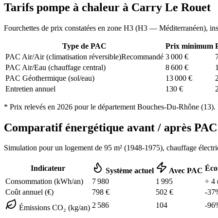
Tarifs pompe à chaleur à
Carry Le Rouet
Fourchettes de prix constatées en zone
H3
(
H3 — Méditerranéen
), in
Type de PAC
Prix minimum
PAC Air/Air (climatisation réversible)
Recommandé
3 000
€
PAC Air/Eau (chauffage central)
8 600
€
PAC Géothermique (sol/eau)
13 000
€
Entretien annuel
130
€
* Prix relevés en
2026
pour le département
Bouches-Du-Rhône
(
13
).
Comparatif énergétique avant / après P
Simulation pour un logement de
95
m² (
1948-1975
), chauffage
électr
Indicateur
Éco
Système actuel
Avec PAC
Consommation (kWh/an)
7 980
1 995
÷
4
Coût annuel (€)
798
€
502
€
-
37
2 586
104
-
96
Émissions CO₂ (kg/an)