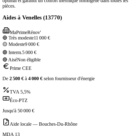
optimal et garantit un confort thermique homogène dans toutes les
pièces.
Aides à
Venelles
(
13770
)
MaPrimeRénov'
🔵 Très modeste
11 000
€
🟡 Modeste
9 000
€
🟣 Interm.
5 000
€
🔴 Aisé
Non éligible
Prime CEE
De
2 500
€
à
4 000
€
selon fournisseur d'énergie
TVA
5,5%
Éco-PTZ
Jusqu'à
50 000
€
Aide locale —
Bouches-Du-Rhône
MDA 13