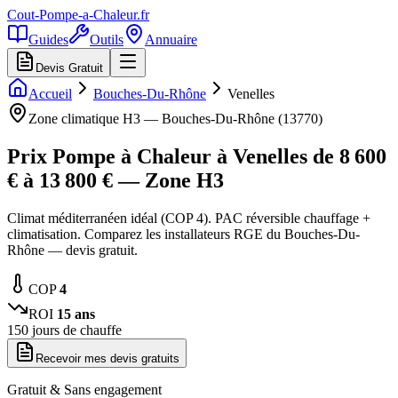
Cout-Pompe-a-Chaleur
.fr
Guides
Outils
Annuaire
Devis Gratuit
Accueil
Bouches-Du-Rhône
Venelles
Zone climatique
H3
—
Bouches-Du-Rhône
(
13770
)
Prix Pompe à Chaleur à
Venelles
de
8 600
€ à
13 800
€ — Zone
H3
Climat méditerranéen idéal (COP 4). PAC réversible chauffage +
climatisation. Comparez les installateurs RGE du Bouches-Du-
Rhône — devis gratuit.
COP
4
ROI
15
ans
150
jours de chauffe
Recevoir mes devis gratuits
Gratuit & Sans engagement