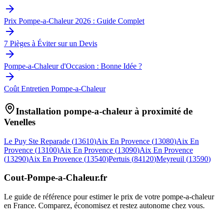
Prix Pompe-a-Chaleur 2026 : Guide Complet
7 Pièges à Éviter sur un Devis
Pompe-a-Chaleur d'Occasion : Bonne Idée ?
Coût Entretien Pompe-a-Chaleur
Installation pompe-a-chaleur à proximité de
Venelles
Le Puy Ste Reparade
(
13610
)
Aix En Provence
(
13080
)
Aix En
Provence
(
13100
)
Aix En Provence
(
13090
)
Aix En Provence
(
13290
)
Aix En Provence
(
13540
)
Pertuis
(
84120
)
Meyreuil
(
13590
)
Cout-Pompe-a-Chaleur
.fr
Le guide de référence pour estimer le prix de votre pompe-a-chaleur
en France. Comparez, économisez et restez autonome chez vous.