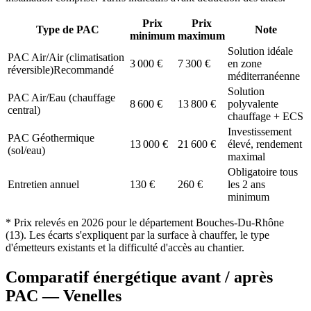
Prix
Prix
Type de PAC
Note
minimum
maximum
Solution idéale
PAC Air/Air (climatisation
3 000
€
7 300
€
en zone
réversible)
Recommandé
méditerranéenne
Solution
PAC Air/Eau (chauffage
8 600
€
13 800
€
polyvalente
central)
chauffage + ECS
Investissement
PAC Géothermique
13 000
€
21 600
€
élevé, rendement
(sol/eau)
maximal
Obligatoire tous
Entretien annuel
130
€
260
€
les 2 ans
minimum
* Prix relevés en
2026
pour le département
Bouches-Du-Rhône
(
13
). Les écarts s'expliquent par la surface à chauffer, le type
d'émetteurs existants et la difficulté d'accès au chantier.
Comparatif énergétique avant / après
PAC —
Venelles