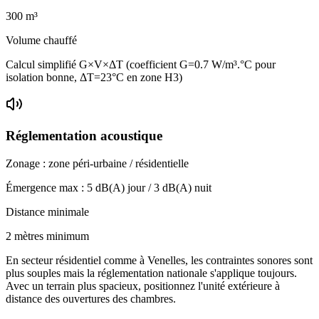
300
m³
Volume chauffé
Calcul simplifié G×V×ΔT (coefficient G=0.7 W/m³.°C pour
isolation bonne, ΔT=23°C en zone H3)
Réglementation acoustique
Zonage :
zone péri-urbaine / résidentielle
Émergence max :
5
dB(A) jour /
3
dB(A) nuit
Distance minimale
2 mètres minimum
En secteur résidentiel comme à Venelles, les contraintes sonores sont
plus souples mais la réglementation nationale s'applique toujours.
Avec un terrain plus spacieux, positionnez l'unité extérieure à
distance des ouvertures des chambres.