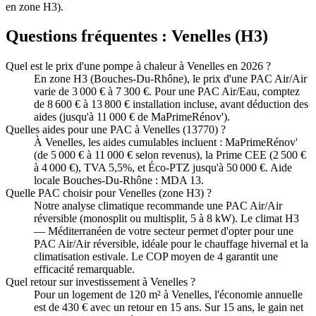
en zone H3).
Questions fréquentes :
Venelles
(
H3
)
Quel est le prix d'une pompe à chaleur à Venelles en 2026 ?
En zone H3 (Bouches-Du-Rhône), le prix d'une PAC Air/Air
varie de 3 000 € à 7 300 €. Pour une PAC Air/Eau, comptez
de 8 600 € à 13 800 € installation incluse, avant déduction des
aides (jusqu'à 11 000 € de MaPrimeRénov').
Quelles aides pour une PAC à Venelles (13770) ?
À Venelles, les aides cumulables incluent : MaPrimeRénov'
(de 5 000 € à 11 000 € selon revenus), la Prime CEE (2 500 €
à 4 000 €), TVA 5,5%, et Éco-PTZ jusqu'à 50 000 €. Aide
locale Bouches-Du-Rhône : MDA 13.
Quelle PAC choisir pour Venelles (zone H3) ?
Notre analyse climatique recommande une PAC Air/Air
réversible (monosplit ou multisplit, 5 à 8 kW). Le climat H3
— Méditerranéen de votre secteur permet d'opter pour une
PAC Air/Air réversible, idéale pour le chauffage hivernal et la
climatisation estivale. Le COP moyen de 4 garantit une
efficacité remarquable.
Quel retour sur investissement à Venelles ?
Pour un logement de 120 m² à Venelles, l'économie annuelle
est de 430 € avec un retour en 15 ans. Sur 15 ans, le gain net