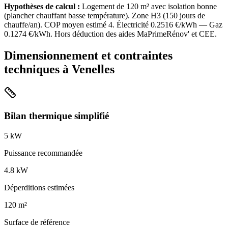
Hypothèses de calcul :
Logement de
120
m² avec isolation
bonne
(
plancher chauffant basse température
). Zone
H3
(
150
jours de
chauffe/an). COP moyen estimé
4
. Électricité
0.2516
€/kWh — Gaz
0.1274
€/kWh. Hors déduction des aides MaPrimeRénov' et CEE.
Dimensionnement et contraintes
techniques à
Venelles
Bilan thermique simplifié
5
kW
Puissance recommandée
4.8
kW
Déperditions estimées
120
m²
Surface de référence