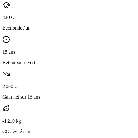
430
€
Économie / an
15
ans
Retour sur invest.
2 000
€
Gain net sur 15 ans
-
1 210
kg
CO₂ évité / an