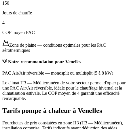
150
Jours de chauffe
4
COP moyen PAC
Zone de plaine
—
conditions optimales pour les PAC
aérothermiques
💡 Notre recommandation pour
Venelles
PAC Air/Air réversible
—
monosplit ou multisplit
(
5 à 8 kW
)
Le climat H3 — Méditerranéen de votre secteur permet d'opter pour
une PAC Air/Air réversible, idéale pour le chauffage hivernal et la
climatisation estivale. Le COP moyen de 4 garantit une efficacité
remarquable.
Tarifs pompe à chaleur à
Venelles
Fourchettes de prix constatées en zone
H3
(
H3 — Méditerranéen
),
installation comprise. Tarifs indicatifs avant déduction des aides.