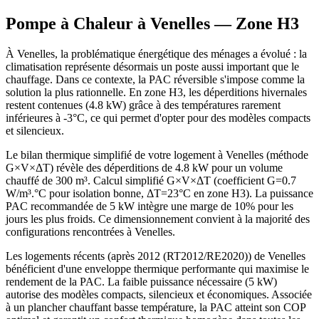
Pompe à Chaleur à
Venelles
— Zone
H3
À Venelles, la problématique énergétique des ménages a évolué : la
climatisation représente désormais un poste aussi important que le
chauffage. Dans ce contexte, la PAC réversible s'impose comme la
solution la plus rationnelle. En zone H3, les déperditions hivernales
restent contenues (4.8 kW) grâce à des températures rarement
inférieures à -3°C, ce qui permet d'opter pour des modèles compacts
et silencieux.
Le bilan thermique simplifié de votre logement à Venelles (méthode
G×V×ΔT) révèle des déperditions de 4.8 kW pour un volume
chauffé de 300 m³. Calcul simplifié G×V×ΔT (coefficient G=0.7
W/m³.°C pour isolation bonne, ΔT=23°C en zone H3). La puissance
PAC recommandée de 5 kW intègre une marge de 10% pour les
jours les plus froids. Ce dimensionnement convient à la majorité des
configurations rencontrées à Venelles.
Les logements récents (après 2012 (RT2012/RE2020)) de Venelles
bénéficient d'une enveloppe thermique performante qui maximise le
rendement de la PAC. La faible puissance nécessaire (5 kW)
autorise des modèles compacts, silencieux et économiques. Associée
à un plancher chauffant basse température, la PAC atteint son COP