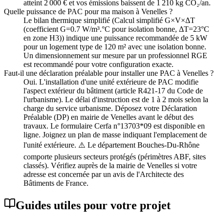
atteint 2 000 € et vos émissions baissent de 1 210 kg CO₂/an.
Quelle puissance de PAC pour ma maison à Venelles ?
Le bilan thermique simplifié (Calcul simplifié G×V×ΔT
(coefficient G=0.7 W/m³.°C pour isolation bonne, ΔT=23°C
en zone H3)) indique une puissance recommandée de 5 kW
pour un logement type de 120 m² avec une isolation bonne.
Un dimensionnement sur mesure par un professionnel RGE
est recommandé pour votre configuration exacte.
Faut-il une déclaration préalable pour installer une PAC à Venelles ?
Oui. L'installation d'une unité extérieure de PAC modifie
l'aspect extérieur du bâtiment (article R421-17 du Code de
l'urbanisme). Le délai d'instruction est de 1 à 2 mois selon la
charge du service urbanisme. Déposez votre Déclaration
Préalable (DP) en mairie de Venelles avant le début des
travaux. Le formulaire Cerfa n°13703*09 est disponible en
ligne. Joignez un plan de masse indiquant l'emplacement de
l'unité extérieure. ⚠️ Le département Bouches-Du-Rhône
comporte plusieurs secteurs protégés (périmètres ABF, sites
classés). Vérifiez auprès de la mairie de Venelles si votre
adresse est concernée par un avis de l'Architecte des
Bâtiments de France.
Guides utiles pour votre projet