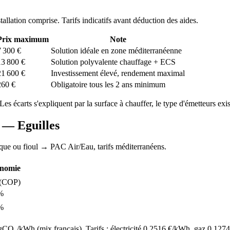
stallation comprise. Tarifs indicatifs avant déduction des aides.
Prix maximum
Note
7 300
€
Solution idéale en zone méditerranéenne
13 800
€
Solution polyvalente chauffage + ECS
21 600
€
Investissement élevé, rendement maximal
260
€
Obligatoire tous les 2 ans minimum
 Les écarts s'expliquent par la surface à chauffer, le type d'émetteurs exist
AC —
Eguilles
ique ou fioul
→ PAC Air/Eau,
tarifs méditerranéens
.
nomie
(COP)
%
%
O₂/kWh (mix français). Tarifs : électricité
0.2516
€/kWh, gaz
0.1274