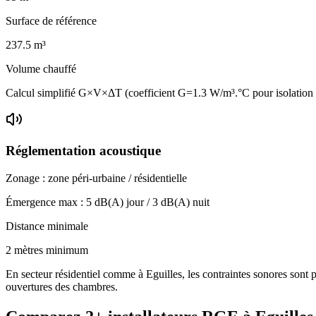
Surface de référence
237.5
m³
Volume chauffé
Calcul simplifié G×V×ΔT (coefficient G=1.3 W/m³.°C pour isolatio
Réglementation acoustique
Zonage :
zone péri-urbaine / résidentielle
Émergence max :
5
dB(A) jour /
3
dB(A) nuit
Distance minimale
2 mètres minimum
En secteur résidentiel comme à Eguilles, les contraintes sonores sont p
ouvertures des chambres.