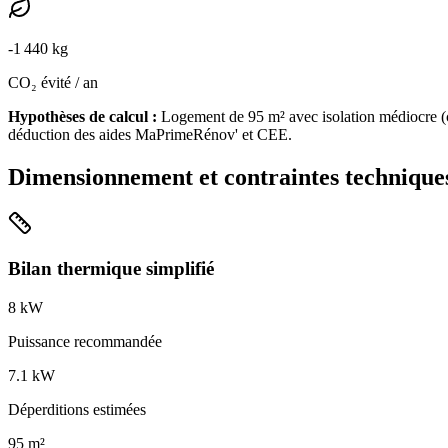
-
1 440
kg
CO₂ évité / an
Hypothèses de calcul :
Logement de
95
m² avec isolation
médiocre
(
déduction des aides MaPrimeRénov' et CEE.
Dimensionnement et contraintes technique
Bilan thermique simplifié
8
kW
Puissance recommandée
7.1
kW
Déperditions estimées
95
m²