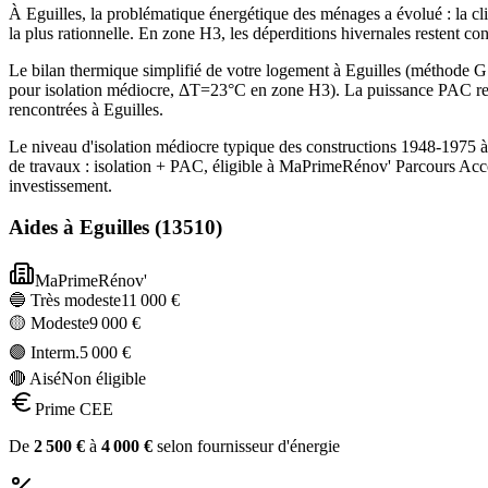
À Eguilles, la problématique énergétique des ménages a évolué : la cl
la plus rationnelle. En zone H3, les déperditions hivernales restent c
Le bilan thermique simplifié de votre logement à Eguilles (méthod
pour isolation médiocre, ΔT=23°C en zone H3). La puissance PAC rec
rencontrées à Eguilles.
Le niveau d'isolation médiocre typique des constructions 1948-1975 
de travaux : isolation + PAC, éligible à MaPrimeRénov' Parcours Acc
investissement.
Aides à
Eguilles
(
13510
)
MaPrimeRénov'
🔵 Très modeste
11 000
€
🟡 Modeste
9 000
€
🟣 Interm.
5 000
€
🔴 Aisé
Non éligible
Prime CEE
De
2 500
€
à
4 000
€
selon fournisseur d'énergie