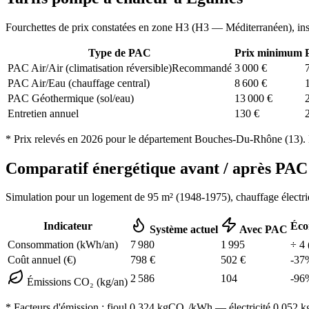
Fourchettes de prix constatées en zone
H3
(
H3 — Méditerranéen
), in
Type de PAC
Prix minimum
PAC Air/Air (climatisation réversible)
Recommandé
3 000
€
PAC Air/Eau (chauffage central)
8 600
€
PAC Géothermique (sol/eau)
13 000
€
Entretien annuel
130
€
* Prix relevés en
2026
pour le département
Bouches-Du-Rhône
(
13
).
Comparatif énergétique avant / après P
Simulation pour un logement de
95
m² (
1948-1975
), chauffage
électr
Indicateur
Éco
Système actuel
Avec PAC
Consommation (kWh/an)
7 980
1 995
÷
4
Coût annuel (€)
798
€
502
€
-
37
2 586
104
-
96
Émissions CO₂ (kg/an)
* Facteurs d'émission :
fioul 0,324
kgCO₂/kWh — électricité 0,052 kgC