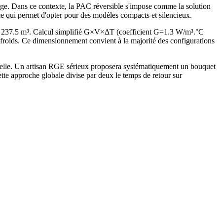
fage. Dans ce contexte, la PAC réversible s'impose comme la solution
 ce qui permet d'opter pour des modèles compacts et silencieux.
e 237.5 m³. Calcul simplifié G×V×ΔT (coefficient G=1.3 W/m³.°C
oids. Ce dimensionnement convient à la majorité des configurations
tuelle. Un artisan RGE sérieux proposera systématiquement un bouquet
e approche globale divise par deux le temps de retour sur