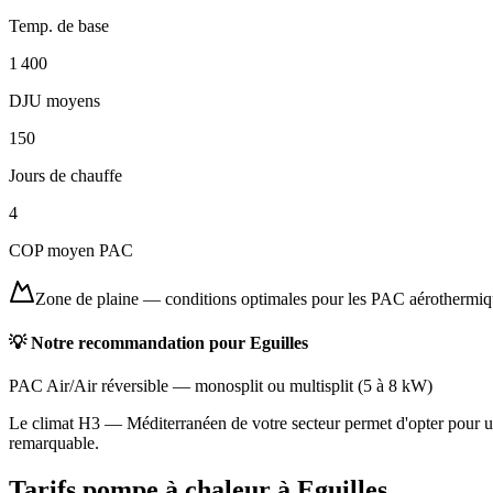
Temp. de base
1 400
DJU moyens
150
Jours de chauffe
4
COP moyen PAC
Zone de plaine
—
conditions optimales pour les PAC aérothermi
💡 Notre recommandation pour
Eguilles
PAC Air/Air réversible
—
monosplit ou multisplit
(
5 à 8 kW
)
Le climat H3 — Méditerranéen de votre secteur permet d'opter pour une
remarquable.
Tarifs pompe à chaleur à
Eguilles