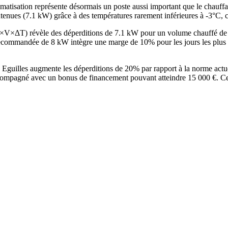
imatisation représente désormais un poste aussi important que le chauf
ontenues (7.1 kW) grâce à des températures rarement inférieures à -3°C,
e G×V×ΔT) révèle des déperditions de 7.1 kW pour un volume chauffé d
ommandée de 8 kW intègre une marge de 10% pour les jours les plus fr
à Eguilles augmente les déperditions de 20% par rapport à la norme ac
ompagné avec un bonus de financement pouvant atteindre 15 000 €. Cett