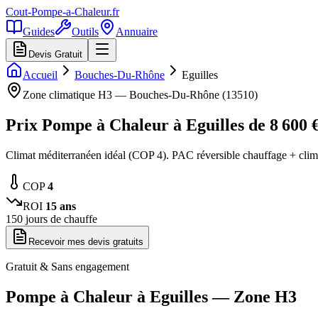
Cout-Pompe-a-Chaleur
.fr
Guides
Outils
Annuaire
Devis Gratuit
Accueil
Bouches-Du-Rhône
Eguilles
Zone climatique
H3
—
Bouches-Du-Rhône
(
13510
)
Prix Pompe à Chaleur à
Eguilles
de
8 600
€
Climat méditerranéen idéal (COP 4). PAC réversible chauffage + cli
COP
4
ROI
15
ans
150
jours de chauffe
Recevoir mes devis gratuits
Gratuit & Sans engagement
Pompe à Chaleur à
Eguilles
— Zone
H3