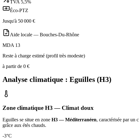
TVA
5,5%
Éco-PTZ
Jusqu'à
50 000
€
Aide locale —
Bouches-Du-Rhône
MDA 13
Reste à charge estimé (profil très modeste)
à partir de
0
€
Analyse climatique :
Eguilles
(
H3
)
Zone climatique
H3
— Climat
doux
Eguilles
se situe en zone
H3 — Méditerranéen
, caractérisée par un
c
grâce aux étés chauds
.
-3
°C