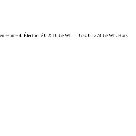
en estimé
4
. Électricité
0.2516
€/kWh — Gaz
0.1274
€/kWh. Hors