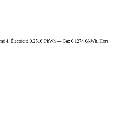
timé
4
. Électricité
0.2516
€/kWh — Gaz
0.1274
€/kWh. Hors