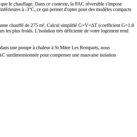
 que le chauffage. Dans ce contexte, la PAC réversible s'impose
 inférieures à -3°C, ce qui permet d'opter pour des modèles compacts
lume chauffé de 275 m³. Calcul simplifié G×V×ΔT (coefficient G=1.8
 plus froids. L'isolation très déficiente de votre logement rend
ir dans une pompe à chaleur à St Mitre Les Remparts, nous
e PAC surdimensionnée pour compenser une mauvaise isolation