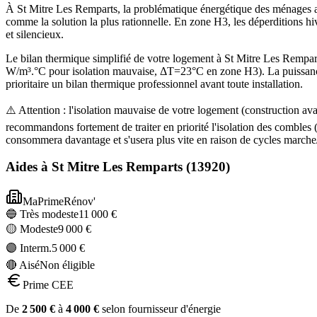
À St Mitre Les Remparts, la problématique énergétique des ménages a é
comme la solution la plus rationnelle. En zone H3, les déperditions h
et silencieux.
Le bilan thermique simplifié de votre logement à St Mitre Les Remp
W/m³.°C pour isolation mauvaise, ΔT=23°C en zone H3). La puissance
prioritaire un bilan thermique professionnel avant toute installation.
⚠️ Attention : l'isolation mauvaise de votre logement (construction 
recommandons fortement de traiter en priorité l'isolation des comble
consommera davantage et s'usera plus vite en raison de cycles marche/
Aides à
St Mitre Les Remparts
(
13920
)
MaPrimeRénov'
🔵 Très modeste
11 000
€
🟡 Modeste
9 000
€
🟣 Interm.
5 000
€
🔴 Aisé
Non éligible
Prime CEE
De
2 500
€
à
4 000
€
selon fournisseur d'énergie