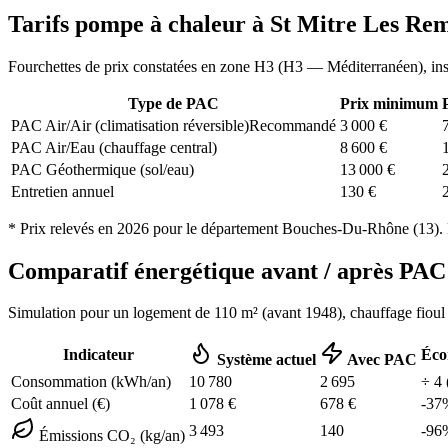
Tarifs pompe à chaleur à
St Mitre Les Re
Fourchettes de prix constatées en zone
H3
(
H3 — Méditerranéen
), in
Type de PAC
Prix minimum
PAC Air/Air (climatisation réversible)
Recommandé
3 000
€
PAC Air/Eau (chauffage central)
8 600
€
PAC Géothermique (sol/eau)
13 000
€
Entretien annuel
130
€
* Prix relevés en
2026
pour le département
Bouches-Du-Rhône
(
13
).
Comparatif énergétique avant / après P
Simulation pour un logement de
110
m² (
avant 1948
), chauffage
fioul
Indicateur
Éco
Système actuel
Avec PAC
Consommation (kWh/an)
10 780
2 695
÷
4
Coût annuel (€)
1 078
€
678
€
-
37
3 493
140
-
96
Émissions CO₂ (kg/an)