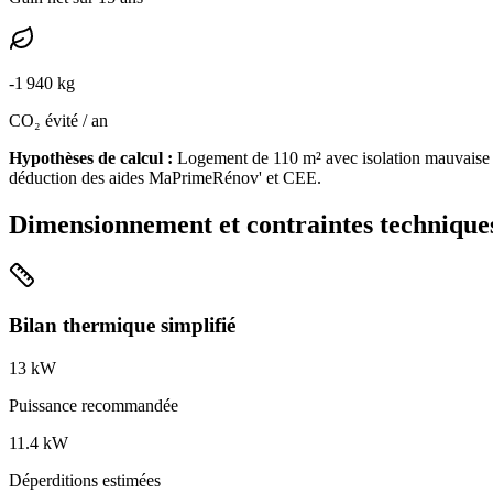
-
1 940
kg
CO₂ évité / an
Hypothèses de calcul :
Logement de
110
m² avec isolation
mauvaise
déduction des aides MaPrimeRénov' et CEE.
Dimensionnement et contraintes technique
Bilan thermique simplifié
13
kW
Puissance recommandée
11.4
kW
Déperditions estimées