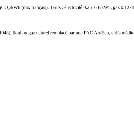
O₂/kWh (mix français). Tarifs : électricité
0.2516
€/kWh, gaz
0.1274
 1948
),
fioul ou gaz naturel
remplacé par une PAC Air/Eau,
tarifs médit