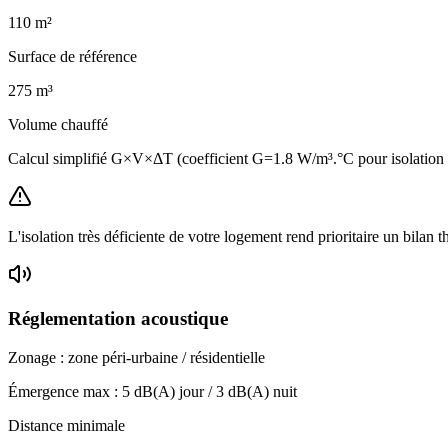
110
m²
Surface de référence
275
m³
Volume chauffé
Calcul simplifié G×V×ΔT (coefficient G=1.8 W/m³.°C pour isolatio
L'isolation très déficiente de votre logement rend prioritaire un bilan 
Réglementation acoustique
Zonage :
zone péri-urbaine / résidentielle
Émergence max :
5
dB(A) jour /
3
dB(A) nuit
Distance minimale