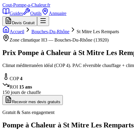
Cout-Pompe-a-Chaleur
.fr
Guides
Outils
Annuaire
Devis Gratuit
Accueil
Bouches-Du-Rhône
St Mitre Les Remparts
Zone climatique
H3
—
Bouches-Du-Rhône
(
13920
)
Prix Pompe à Chaleur à
St Mitre Les Rem
Climat méditerranéen idéal (COP 4). PAC réversible chauffage + cli
COP
4
ROI
15
ans
150
jours de chauffe
Recevoir mes devis gratuits
Gratuit & Sans engagement
Pompe à Chaleur à
St Mitre Les Remparts