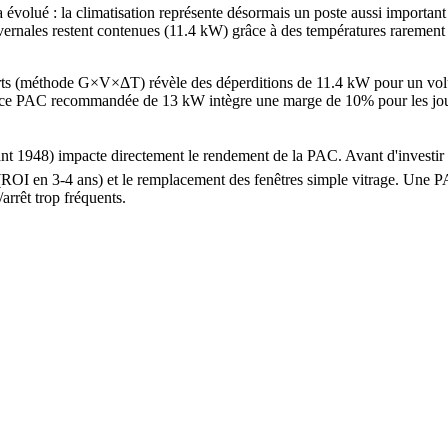
volué : la climatisation représente désormais un poste aussi important
ivernales restent contenues (11.4 kW) grâce à des températures rarement
arts (méthode G×V×ΔT) révèle des déperditions de 11.4 kW pour un vo
 PAC recommandée de 13 kW intègre une marge de 10% pour les jours les
avant 1948) impacte directement le rendement de la PAC. Avant d'invest
s (ROI en 3-4 ans) et le remplacement des fenêtres simple vitrage. Un
arrêt trop fréquents.