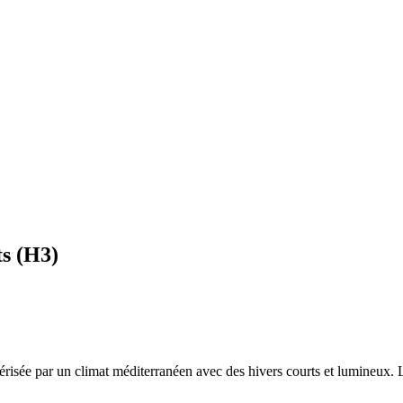
ts
(
H3
)
térisée par un
climat méditerranéen avec des hivers courts et lumineux. L