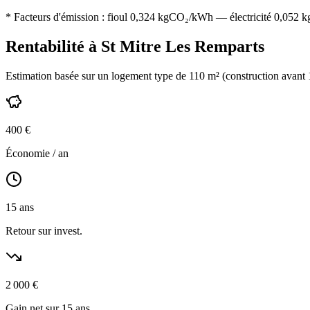
* Facteurs d'émission :
fioul 0,324
kgCO₂/kWh — électricité 0,052 kgC
Rentabilité à
St Mitre Les Remparts
Estimation basée sur un logement type de
110
m² (construction
avant
400
€
Économie / an
15
ans
Retour sur invest.
2 000
€
Gain net sur 15 ans