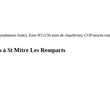
(
radiateurs fonte
). Zone
H3
(
150
jours de chauffe/an). COP moyen es
s à
St Mitre Les Remparts