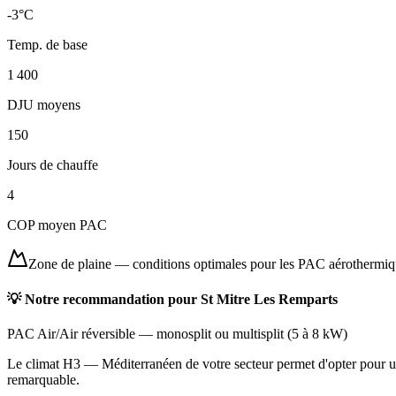
-3
°C
Temp. de base
1 400
DJU moyens
150
Jours de chauffe
4
COP moyen PAC
Zone de plaine
—
conditions optimales pour les PAC aérothermi
💡 Notre recommandation pour
St Mitre Les Remparts
PAC Air/Air réversible
—
monosplit ou multisplit
(
5 à 8 kW
)
Le climat H3 — Méditerranéen de votre secteur permet d'opter pour une
remarquable.