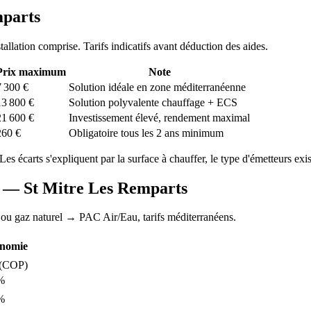
mparts
stallation comprise. Tarifs indicatifs avant déduction des aides.
Prix maximum
Note
7 300
€
Solution idéale en zone méditerranéenne
13 800
€
Solution polyvalente chauffage + ECS
21 600
€
Investissement élevé, rendement maximal
260
€
Obligatoire tous les 2 ans minimum
 Les écarts s'expliquent par la surface à chauffer, le type d'émetteurs exist
AC —
St Mitre Les Remparts
 ou gaz naturel
→ PAC Air/Eau,
tarifs méditerranéens
.
nomie
(COP)
%
%