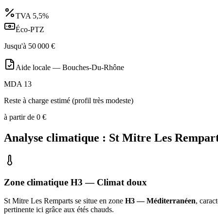
TVA
5,5%
Éco-PTZ
Jusqu'à
50 000
€
Aide locale —
Bouches-Du-Rhône
MDA 13
Reste à charge estimé (profil très modeste)
à partir de
0
€
Analyse climatique :
St Mitre Les Rempar
Zone climatique
H3
— Climat
doux
St Mitre Les Remparts
se situe en zone
H3 — Méditerranéen
, carac
pertinente ici grâce aux étés chauds
.