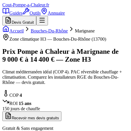
Cout-Pompe-a-Chaleur
.fr
Guides
Outils
Annuaire
Devis Gratuit
Accueil
Bouches-Du-Rhône
Marignane
Zone climatique
H3
—
Bouches-Du-Rhône
(
13700
)
Prix Pompe à Chaleur à
Marignane
de
9 000
€ à
14 400
€ — Zone
H3
Climat méditerranéen idéal (COP 4). PAC réversible chauffage +
climatisation. Comparez les installateurs RGE du Bouches-Du-
Rhône — devis gratuit.
COP
4
ROI
15
ans
150
jours de chauffe
Recevoir mes devis gratuits
Gratuit & Sans engagement