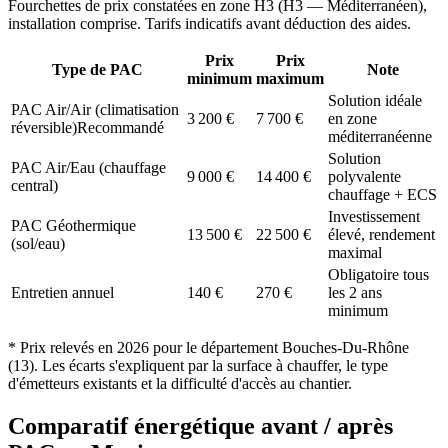
Fourchettes de prix constatées en zone
H3
(
H3 — Méditerranéen
),
installation comprise. Tarifs indicatifs avant déduction des aides.
Prix
Prix
Type de PAC
Note
minimum
maximum
Solution idéale
PAC Air/Air (climatisation
3 200
€
7 700
€
en zone
réversible)
Recommandé
méditerranéenne
Solution
PAC Air/Eau (chauffage
9 000
€
14 400
€
polyvalente
central)
chauffage + ECS
Investissement
PAC Géothermique
13 500
€
22 500
€
élevé, rendement
(sol/eau)
maximal
Obligatoire tous
Entretien annuel
140
€
270
€
les 2 ans
minimum
* Prix relevés en
2026
pour le département
Bouches-Du-Rhône
(
13
). Les écarts s'expliquent par la surface à chauffer, le type
d'émetteurs existants et la difficulté d'accès au chantier.
Comparatif énergétique avant / après