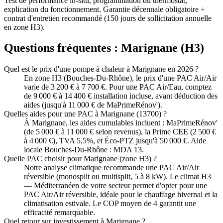
Test de performance in-situ, programmation du thermostat,
explication du fonctionnement. Garantie décennale obligatoire +
contrat d'entretien recommandé (150 jours de sollicitation annuelle
en zone H3).
Questions fréquentes :
Marignane
(
H3
)
Quel est le prix d'une pompe à chaleur à Marignane en 2026 ?
En zone H3 (Bouches-Du-Rhône), le prix d'une PAC Air/Air
varie de 3 200 € à 7 700 €. Pour une PAC Air/Eau, comptez
de 9 000 € à 14 400 € installation incluse, avant déduction des
aides (jusqu'à 11 000 € de MaPrimeRénov').
Quelles aides pour une PAC à Marignane (13700) ?
À Marignane, les aides cumulables incluent : MaPrimeRénov'
(de 5 000 € à 11 000 € selon revenus), la Prime CEE (2 500 €
à 4 000 €), TVA 5,5%, et Éco-PTZ jusqu'à 50 000 €. Aide
locale Bouches-Du-Rhône : MDA 13.
Quelle PAC choisir pour Marignane (zone H3) ?
Notre analyse climatique recommande une PAC Air/Air
réversible (monosplit ou multisplit, 5 à 8 kW). Le climat H3
— Méditerranéen de votre secteur permet d'opter pour une
PAC Air/Air réversible, idéale pour le chauffage hivernal et la
climatisation estivale. Le COP moyen de 4 garantit une
efficacité remarquable.
Quel retour sur investissement à Marignane ?