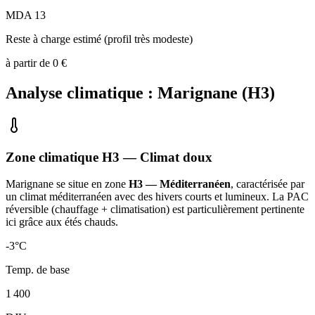
MDA 13
Reste à charge estimé (profil très modeste)
à partir de
0
€
Analyse climatique :
Marignane
(
H3
)
Zone climatique
H3
— Climat
doux
Marignane
se situe en zone
H3 — Méditerranéen
, caractérisée par
un
climat méditerranéen avec des hivers courts et lumineux. La PAC
réversible (chauffage + climatisation) est particulièrement pertinente
ici grâce aux étés chauds
.
-3
°C
Temp. de base
1 400