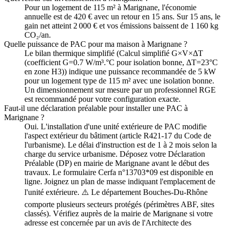
Pour un logement de 115 m² à Marignane, l'économie
annuelle est de 420 € avec un retour en 15 ans. Sur 15 ans, le
gain net atteint 2 000 € et vos émissions baissent de 1 160 kg
CO₂/an.
Quelle puissance de PAC pour ma maison à Marignane ?
Le bilan thermique simplifié (Calcul simplifié G×V×ΔT
(coefficient G=0.7 W/m³.°C pour isolation bonne, ΔT=23°C
en zone H3)) indique une puissance recommandée de 5 kW
pour un logement type de 115 m² avec une isolation bonne.
Un dimensionnement sur mesure par un professionnel RGE
est recommandé pour votre configuration exacte.
Faut-il une déclaration préalable pour installer une PAC à
Marignane ?
Oui. L'installation d'une unité extérieure de PAC modifie
l'aspect extérieur du bâtiment (article R421-17 du Code de
l'urbanisme). Le délai d'instruction est de 1 à 2 mois selon la
charge du service urbanisme. Déposez votre Déclaration
Préalable (DP) en mairie de Marignane avant le début des
travaux. Le formulaire Cerfa n°13703*09 est disponible en
ligne. Joignez un plan de masse indiquant l'emplacement de
l'unité extérieure. ⚠️ Le département Bouches-Du-Rhône
comporte plusieurs secteurs protégés (périmètres ABF, sites
classés). Vérifiez auprès de la mairie de Marignane si votre
adresse est concernée par un avis de l'Architecte des