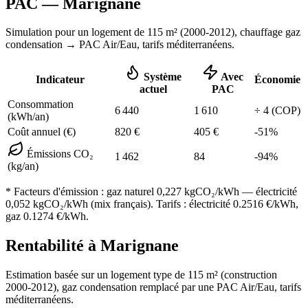
PAC —
Marignane
Simulation pour un logement de
115
m² (
2000-2012
), chauffage
gaz
condensation
→ PAC Air/Eau,
tarifs méditerranéens
.
Système
Avec
Indicateur
Économie
actuel
PAC
Consommation
6 440
1 610
÷
4
(COP)
(kWh/an)
Coût annuel (€)
820
€
405
€
-
51
%
Émissions CO₂
1 462
84
-
94
%
(kg/an)
* Facteurs d'émission :
gaz naturel 0,227
kgCO₂/kWh — électricité
0,052 kgCO₂/kWh (mix français). Tarifs : électricité
0.2516
€/kWh,
gaz
0.1274
€/kWh.
Rentabilité à
Marignane
Estimation basée sur un logement type de
115
m² (construction
2000-2012
),
gaz condensation
remplacé par une PAC Air/Eau,
tarifs
méditerranéens
.