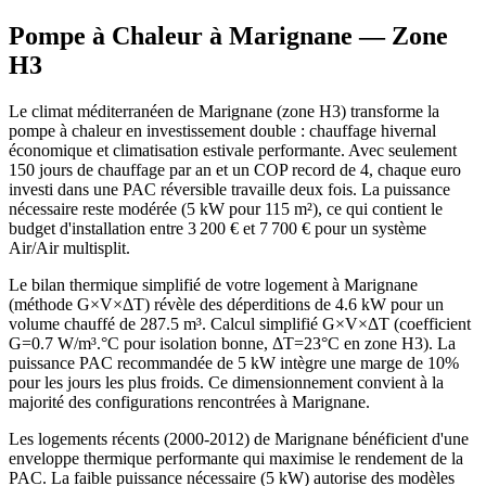
Pompe à Chaleur à
Marignane
— Zone
H3
Le climat méditerranéen de Marignane (zone H3) transforme la
pompe à chaleur en investissement double : chauffage hivernal
économique et climatisation estivale performante. Avec seulement
150 jours de chauffage par an et un COP record de 4, chaque euro
investi dans une PAC réversible travaille deux fois. La puissance
nécessaire reste modérée (5 kW pour 115 m²), ce qui contient le
budget d'installation entre 3 200 € et 7 700 € pour un système
Air/Air multisplit.
Le bilan thermique simplifié de votre logement à Marignane
(méthode G×V×ΔT) révèle des déperditions de 4.6 kW pour un
volume chauffé de 287.5 m³. Calcul simplifié G×V×ΔT (coefficient
G=0.7 W/m³.°C pour isolation bonne, ΔT=23°C en zone H3). La
puissance PAC recommandée de 5 kW intègre une marge de 10%
pour les jours les plus froids. Ce dimensionnement convient à la
majorité des configurations rencontrées à Marignane.
Les logements récents (2000-2012) de Marignane bénéficient d'une
enveloppe thermique performante qui maximise le rendement de la
PAC. La faible puissance nécessaire (5 kW) autorise des modèles