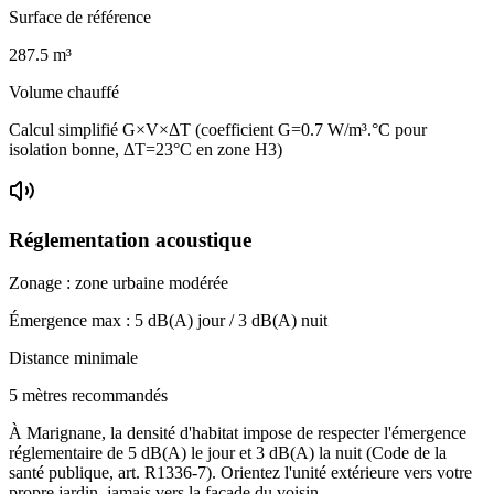
Surface de référence
287.5
m³
Volume chauffé
Calcul simplifié G×V×ΔT (coefficient G=0.7 W/m³.°C pour
isolation bonne, ΔT=23°C en zone H3)
Réglementation acoustique
Zonage :
zone urbaine modérée
Émergence max :
5
dB(A) jour /
3
dB(A) nuit
Distance minimale
5 mètres recommandés
À Marignane, la densité d'habitat impose de respecter l'émergence
réglementaire de 5 dB(A) le jour et 3 dB(A) la nuit (Code de la
santé publique, art. R1336-7). Orientez l'unité extérieure vers votre
propre jardin, jamais vers la façade du voisin.