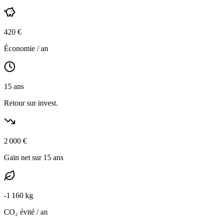
420
€
Économie / an
15
ans
Retour sur invest.
2 000
€
Gain net sur 15 ans
-
1 160
kg
CO₂ évité / an