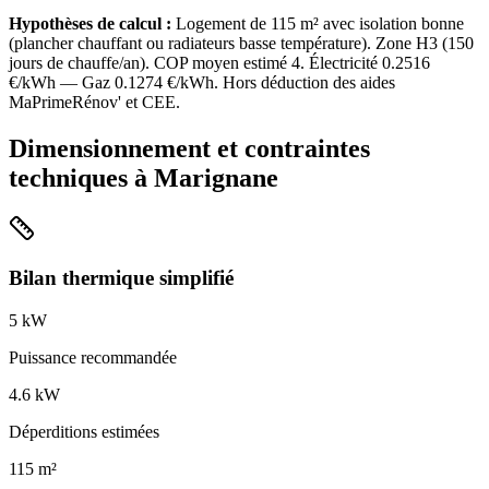
Hypothèses de calcul :
Logement de
115
m² avec isolation
bonne
(
plancher chauffant ou radiateurs basse température
). Zone
H3
(
150
jours de chauffe/an). COP moyen estimé
4
. Électricité
0.2516
€/kWh — Gaz
0.1274
€/kWh. Hors déduction des aides
MaPrimeRénov' et CEE.
Dimensionnement et contraintes
techniques à
Marignane
Bilan thermique simplifié
5
kW
Puissance recommandée
4.6
kW
Déperditions estimées
115
m²