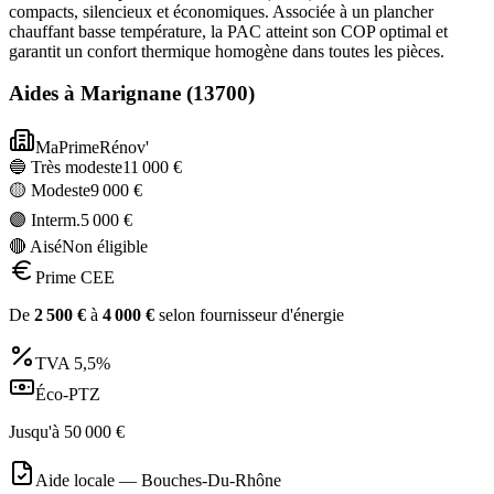
compacts, silencieux et économiques. Associée à un plancher
chauffant basse température, la PAC atteint son COP optimal et
garantit un confort thermique homogène dans toutes les pièces.
Aides à
Marignane
(
13700
)
MaPrimeRénov'
🔵 Très modeste
11 000
€
🟡 Modeste
9 000
€
🟣 Interm.
5 000
€
🔴 Aisé
Non éligible
Prime CEE
De
2 500
€
à
4 000
€
selon fournisseur d'énergie
TVA
5,5%
Éco-PTZ
Jusqu'à
50 000
€
Aide locale —
Bouches-Du-Rhône