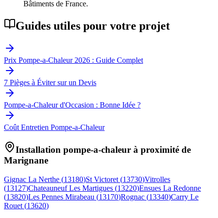
Bâtiments de France.
Guides utiles pour votre projet
Prix Pompe-a-Chaleur 2026 : Guide Complet
7 Pièges à Éviter sur un Devis
Pompe-a-Chaleur d'Occasion : Bonne Idée ?
Coût Entretien Pompe-a-Chaleur
Installation pompe-a-chaleur à proximité de
Marignane
Gignac La Nerthe
(
13180
)
St Victoret
(
13730
)
Vitrolles
(
13127
)
Chateauneuf Les Martigues
(
13220
)
Ensues La Redonne
(
13820
)
Les Pennes Mirabeau
(
13170
)
Rognac
(
13340
)
Carry Le
Rouet
(
13620
)