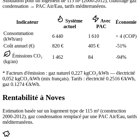
Simulation pour un logement de
115
m² (
2000-2012
), chauffage
gaz
condensation
→ PAC Air/Eau,
tarifs méditerranéens
.
Système
Avec
Indicateur
Économie
actuel
PAC
Consommation
6 440
1 610
÷
4
(COP)
(kWh/an)
Coût annuel (€)
820
€
405
€
-
51
%
Émissions CO₂
1 462
84
-
94
%
(kg/an)
* Facteurs d'émission :
gaz naturel 0,227
kgCO₂/kWh — électricité
0,052 kgCO₂/kWh (mix français). Tarifs : électricité
0.2516
€/kWh,
gaz
0.1274
€/kWh.
Rentabilité à
Noves
Estimation basée sur un logement type de
115
m² (construction
2000-2012
),
gaz condensation
remplacé par une PAC Air/Eau,
tarifs
méditerranéens
.