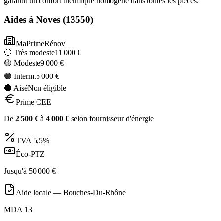
garantit un confort thermique homogène dans toutes les pièces.
Aides à
Noves
(
13550
)
MaPrimeRénov'
🔵 Très modeste
11 000
€
🟡 Modeste
9 000
€
🟣 Interm.
5 000
€
🔴 Aisé
Non éligible
Prime CEE
De
2 500
€
à
4 000
€
selon fournisseur d'énergie
TVA
5,5%
Éco-PTZ
Jusqu'à
50 000
€
Aide locale —
Bouches-Du-Rhône
MDA 13