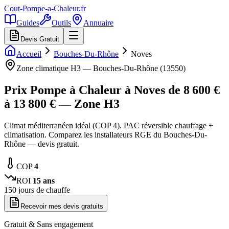
Cout-Pompe-a-Chaleur
.fr
Guides
Outils
Annuaire
Devis Gratuit
Accueil
Bouches-Du-Rhône
Noves
Zone climatique
H3
—
Bouches-Du-Rhône
(
13550
)
Prix Pompe à Chaleur à
Noves
de
8 600
€
à
13 800
€ — Zone
H3
Climat méditerranéen idéal (COP 4). PAC réversible chauffage +
climatisation. Comparez les installateurs RGE du Bouches-Du-
Rhône — devis gratuit.
COP
4
ROI
15
ans
150
jours de chauffe
Recevoir mes devis gratuits
Gratuit & Sans engagement