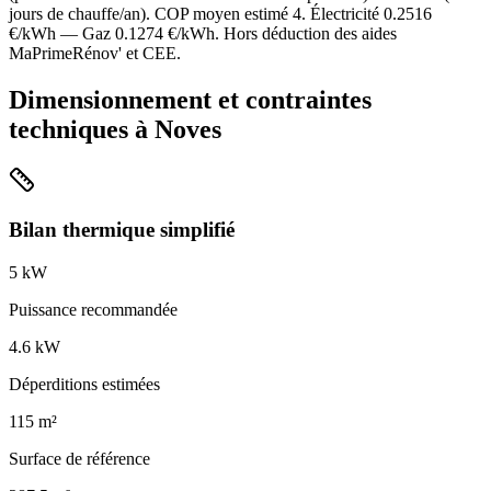
jours de chauffe/an). COP moyen estimé
4
. Électricité
0.2516
€/kWh — Gaz
0.1274
€/kWh. Hors déduction des aides
MaPrimeRénov' et CEE.
Dimensionnement et contraintes
techniques à
Noves
Bilan thermique simplifié
5
kW
Puissance recommandée
4.6
kW
Déperditions estimées
115
m²
Surface de référence