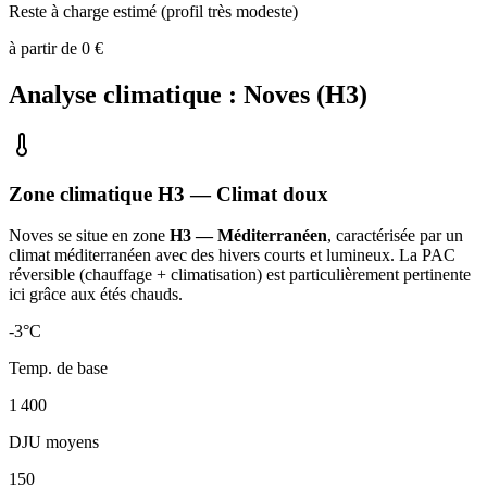
Reste à charge estimé (profil très modeste)
à partir de
0
€
Analyse climatique :
Noves
(
H3
)
Zone climatique
H3
— Climat
doux
Noves
se situe en zone
H3 — Méditerranéen
, caractérisée par un
climat méditerranéen avec des hivers courts et lumineux. La PAC
réversible (chauffage + climatisation) est particulièrement pertinente
ici grâce aux étés chauds
.
-3
°C
Temp. de base
1 400
DJU moyens
150