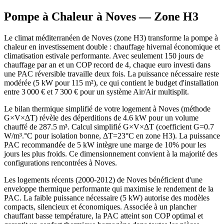
Pompe à Chaleur à
Noves
— Zone
H3
Le climat méditerranéen de Noves (zone H3) transforme la pompe à
chaleur en investissement double : chauffage hivernal économique et
climatisation estivale performante. Avec seulement 150 jours de
chauffage par an et un COP record de 4, chaque euro investi dans
une PAC réversible travaille deux fois. La puissance nécessaire reste
modérée (5 kW pour 115 m²), ce qui contient le budget d'installation
entre 3 000 € et 7 300 € pour un système Air/Air multisplit.
Le bilan thermique simplifié de votre logement à Noves (méthode
G×V×ΔT) révèle des déperditions de 4.6 kW pour un volume
chauffé de 287.5 m³. Calcul simplifié G×V×ΔT (coefficient G=0.7
W/m³.°C pour isolation bonne, ΔT=23°C en zone H3). La puissance
PAC recommandée de 5 kW intègre une marge de 10% pour les
jours les plus froids. Ce dimensionnement convient à la majorité des
configurations rencontrées à Noves.
Les logements récents (2000-2012) de Noves bénéficient d'une
enveloppe thermique performante qui maximise le rendement de la
PAC. La faible puissance nécessaire (5 kW) autorise des modèles
compacts, silencieux et économiques. Associée à un plancher
chauffant basse température, la PAC atteint son COP optimal et