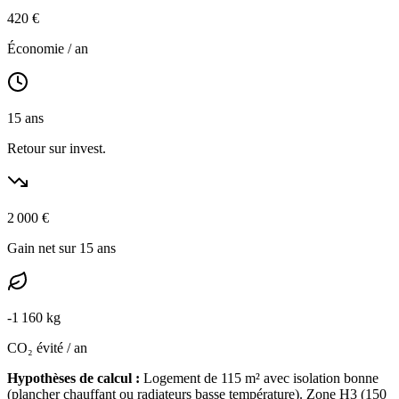
420
€
Économie / an
15
ans
Retour sur invest.
2 000
€
Gain net sur 15 ans
-
1 160
kg
CO₂ évité / an
Hypothèses de calcul :
Logement de
115
m² avec isolation
bonne
(
plancher chauffant ou radiateurs basse température
). Zone
H3
(
150