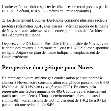
L'unité extérieure doit respecter les distances de recul prévues par le
PLU ou, à défaut, le RNU (3 mètres en limite séparative).
⚠️
Le département Bouches-Du-Rhône comporte plusieurs secteurs
protégés (périmètres ABF, sites classés). Vérifiez auprès de la mairie
de Noves si votre adresse est concernée par un avis de l'Architecte
des Bâtiments de France.
Déposez votre Déclaration Préalable (DP) en mairie de Noves avant
le début des travaux. Le formulaire Cerfa n°13703*09 est disponible
en ligne. Joignez un plan de masse indiquant l'emplacement de
l'unité extérieure.
Perspective énergétique pour
Noves
En remplaçant votre système gaz condensation par une pompe à
chaleur à Noves, votre consommation énergétique passerait de 6 440
kWh/an à 1 610 kWh/an (÷ 4 grâce au COP). En euros, cela
représente une facture annuelle de 405 € contre 820 € actuellement
(tarifs méditerranéens). L'impact environnemental est tout aussi
significatif : vos émissions de CO₂ chuteraient de 1 462 kg à 84 kg
par an, soit une réduction de 94%.