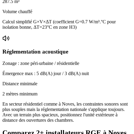
287.5
m³
Volume chauffé
Calcul simplifié G×V×ΔT (coefficient G=0.7 W/m³.°C pour
isolation bonne, ΔT=23°C en zone H3)
Réglementation acoustique
Zonage :
zone péri-urbaine / résidentielle
Émergence max :
5
dB(A) jour /
3
dB(A) nuit
Distance minimale
2 mètres minimum
En secteur résidentiel comme à Noves, les contraintes sonores sont
plus souples mais la réglementation nationale s'applique toujours.
Avec un terrain plus spacieux, positionnez l'unité extérieure à
distance des ouvertures des chambres.
Comparez
2+
installateurs RGE à
Noves