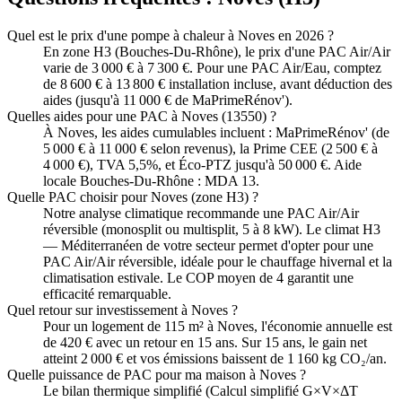
Quel est le prix d'une pompe à chaleur à Noves en 2026 ?
En zone H3 (Bouches-Du-Rhône), le prix d'une PAC Air/Air
varie de 3 000 € à 7 300 €. Pour une PAC Air/Eau, comptez
de 8 600 € à 13 800 € installation incluse, avant déduction des
aides (jusqu'à 11 000 € de MaPrimeRénov').
Quelles aides pour une PAC à Noves (13550) ?
À Noves, les aides cumulables incluent : MaPrimeRénov' (de
5 000 € à 11 000 € selon revenus), la Prime CEE (2 500 € à
4 000 €), TVA 5,5%, et Éco-PTZ jusqu'à 50 000 €. Aide
locale Bouches-Du-Rhône : MDA 13.
Quelle PAC choisir pour Noves (zone H3) ?
Notre analyse climatique recommande une PAC Air/Air
réversible (monosplit ou multisplit, 5 à 8 kW). Le climat H3
— Méditerranéen de votre secteur permet d'opter pour une
PAC Air/Air réversible, idéale pour le chauffage hivernal et la
climatisation estivale. Le COP moyen de 4 garantit une
efficacité remarquable.
Quel retour sur investissement à Noves ?
Pour un logement de 115 m² à Noves, l'économie annuelle est
de 420 € avec un retour en 15 ans. Sur 15 ans, le gain net
atteint 2 000 € et vos émissions baissent de 1 160 kg CO₂/an.
Quelle puissance de PAC pour ma maison à Noves ?
Le bilan thermique simplifié (Calcul simplifié G×V×ΔT