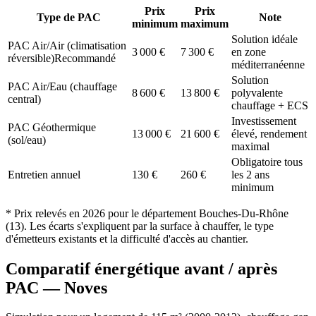
Prix
Prix
Type de PAC
Note
minimum
maximum
Solution idéale
PAC Air/Air (climatisation
3 000
€
7 300
€
en zone
réversible)
Recommandé
méditerranéenne
Solution
PAC Air/Eau (chauffage
8 600
€
13 800
€
polyvalente
central)
chauffage + ECS
Investissement
PAC Géothermique
13 000
€
21 600
€
élevé, rendement
(sol/eau)
maximal
Obligatoire tous
Entretien annuel
130
€
260
€
les 2 ans
minimum
* Prix relevés en
2026
pour le département
Bouches-Du-Rhône
(
13
). Les écarts s'expliquent par la surface à chauffer, le type
d'émetteurs existants et la difficulté d'accès au chantier.
Comparatif énergétique avant / après
PAC —
Noves