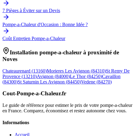
7 Pièges à Éviter sur un Devis
Pompe-a-Chaleur d'Occasion : Bonne Idée ?
Coût Entretien Pompe-a-Chaleur
Installation pompe-a-chaleur à proximité de
Noves
Chateaurenard
(
13160
)
Morieres Les Avignon
(
84310
)
St Remy De
Provence
(
13210
)
Avignon
(
84000
)
Le Thor
(
84250
)
Cavaillon
(
84300
)
St Saturnin Les Avignon
(
84450
)
Vedene
(
84270
)
Cout-Pompe-a-Chaleur
.fr
Le guide de référence pour estimer le prix de votre pompe-a-chaleur
en France. Comparez, économisez et restez autonome chez vous.
Informations
Accueil