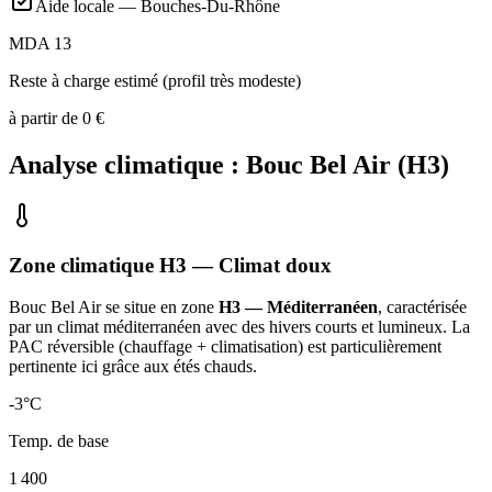
Aide locale —
Bouches-Du-Rhône
MDA 13
Reste à charge estimé (profil très modeste)
à partir de
0
€
Analyse climatique :
Bouc Bel Air
(
H3
)
Zone climatique
H3
— Climat
doux
Bouc Bel Air
se situe en zone
H3 — Méditerranéen
, caractérisée
par un
climat méditerranéen avec des hivers courts et lumineux. La
PAC réversible (chauffage + climatisation) est particulièrement
pertinente ici grâce aux étés chauds
.
-3
°C
Temp. de base
1 400