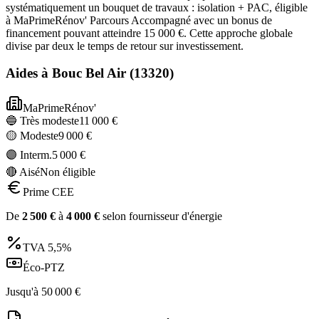
systématiquement un bouquet de travaux : isolation + PAC, éligible
à MaPrimeRénov' Parcours Accompagné avec un bonus de
financement pouvant atteindre 15 000 €. Cette approche globale
divise par deux le temps de retour sur investissement.
Aides à
Bouc Bel Air
(
13320
)
MaPrimeRénov'
🔵 Très modeste
11 000
€
🟡 Modeste
9 000
€
🟣 Interm.
5 000
€
🔴 Aisé
Non éligible
Prime CEE
De
2 500
€
à
4 000
€
selon fournisseur d'énergie
TVA
5,5%
Éco-PTZ
Jusqu'à
50 000
€