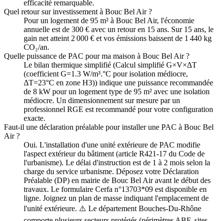
efficacité remarquable.
Quel retour sur investissement à Bouc Bel Air ?
Pour un logement de 95 m² à Bouc Bel Air, l'économie
annuelle est de 300 € avec un retour en 15 ans. Sur 15 ans, le
gain net atteint 2 000 € et vos émissions baissent de 1 440 kg
CO₂/an.
Quelle puissance de PAC pour ma maison à Bouc Bel Air ?
Le bilan thermique simplifié (Calcul simplifié G×V×ΔT
(coefficient G=1.3 W/m³.°C pour isolation médiocre,
ΔT=23°C en zone H3)) indique une puissance recommandée
de 8 kW pour un logement type de 95 m² avec une isolation
médiocre. Un dimensionnement sur mesure par un
professionnel RGE est recommandé pour votre configuration
exacte.
Faut-il une déclaration préalable pour installer une PAC à Bouc Bel
Air ?
Oui. L'installation d'une unité extérieure de PAC modifie
l'aspect extérieur du bâtiment (article R421-17 du Code de
l'urbanisme). Le délai d'instruction est de 1 à 2 mois selon la
charge du service urbanisme. Déposez votre Déclaration
Préalable (DP) en mairie de Bouc Bel Air avant le début des
travaux. Le formulaire Cerfa n°13703*09 est disponible en
ligne. Joignez un plan de masse indiquant l'emplacement de
l'unité extérieure. ⚠️ Le département Bouches-Du-Rhône
comporte plusieurs secteurs protégés (périmètres ABF, sites