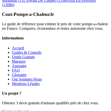
Mirabeau
(
13170
)
Plan De Cuques
(
13380
)
Aix En Provence
(
13080
)
Cout-Pompe-a-Chaleur
.fr
Le guide de référence pour estimer le prix de votre pompe-a-chaleur
en France. Comparez, économisez et restez autonome chez vous.
Informations
Accueil
Guides & Conseils
Outils Gratuits
Marques
Annuaire
FAQ
Glossaire
Qui Sommes-Nous
Mentions Légales
Un projet ?
Obtenez 3 devis gratuits d'artisans qualifiés près de chez vous.