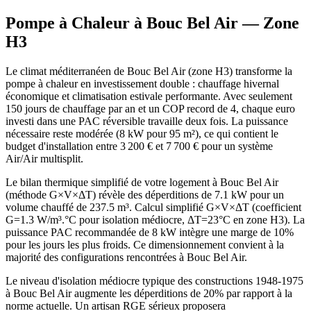
Pompe à Chaleur à
Bouc Bel Air
— Zone
H3
Le climat méditerranéen de Bouc Bel Air (zone H3) transforme la
pompe à chaleur en investissement double : chauffage hivernal
économique et climatisation estivale performante. Avec seulement
150 jours de chauffage par an et un COP record de 4, chaque euro
investi dans une PAC réversible travaille deux fois. La puissance
nécessaire reste modérée (8 kW pour 95 m²), ce qui contient le
budget d'installation entre 3 200 € et 7 700 € pour un système
Air/Air multisplit.
Le bilan thermique simplifié de votre logement à Bouc Bel Air
(méthode G×V×ΔT) révèle des déperditions de 7.1 kW pour un
volume chauffé de 237.5 m³. Calcul simplifié G×V×ΔT (coefficient
G=1.3 W/m³.°C pour isolation médiocre, ΔT=23°C en zone H3). La
puissance PAC recommandée de 8 kW intègre une marge de 10%
pour les jours les plus froids. Ce dimensionnement convient à la
majorité des configurations rencontrées à Bouc Bel Air.
Le niveau d'isolation médiocre typique des constructions 1948-1975
à Bouc Bel Air augmente les déperditions de 20% par rapport à la
norme actuelle. Un artisan RGE sérieux proposera