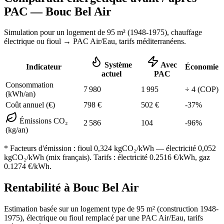
PAC —
Bouc Bel Air
Simulation pour un logement de
95
m² (
1948-1975
), chauffage
électrique ou fioul
→ PAC Air/Eau,
tarifs méditerranéens
.
Système
Avec
Indicateur
Économie
actuel
PAC
Consommation
7 980
1 995
÷
4
(COP)
(kWh/an)
Coût annuel (€)
798
€
502
€
-
37
%
Émissions CO₂
2 586
104
-
96
%
(kg/an)
* Facteurs d'émission :
fioul 0,324
kgCO₂/kWh — électricité 0,052
kgCO₂/kWh (mix français). Tarifs : électricité
0.2516
€/kWh, gaz
0.1274
€/kWh.
Rentabilité à
Bouc Bel Air
Estimation basée sur un logement type de
95
m² (construction
1948-
1975
),
électrique ou fioul
remplacé par une PAC Air/Eau,
tarifs