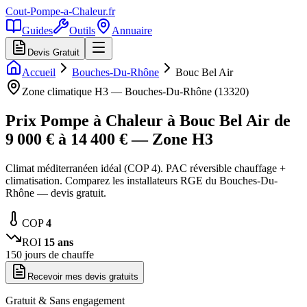
Cout-Pompe-a-Chaleur
.fr
Guides
Outils
Annuaire
Devis Gratuit
Accueil
Bouches-Du-Rhône
Bouc Bel Air
Zone climatique
H3
—
Bouches-Du-Rhône
(
13320
)
Prix Pompe à Chaleur à
Bouc Bel Air
de
9 000
€ à
14 400
€ — Zone
H3
Climat méditerranéen idéal (COP 4). PAC réversible chauffage +
climatisation. Comparez les installateurs RGE du Bouches-Du-
Rhône — devis gratuit.
COP
4
ROI
15
ans
150
jours de chauffe
Recevoir mes devis gratuits
Gratuit & Sans engagement