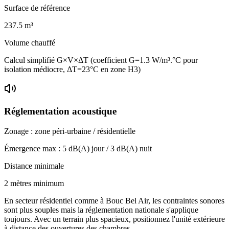
Surface de référence
237.5
m³
Volume chauffé
Calcul simplifié G×V×ΔT (coefficient G=1.3 W/m³.°C pour
isolation médiocre, ΔT=23°C en zone H3)
Réglementation acoustique
Zonage :
zone péri-urbaine / résidentielle
Émergence max :
5
dB(A) jour /
3
dB(A) nuit
Distance minimale
2 mètres minimum
En secteur résidentiel comme à Bouc Bel Air, les contraintes sonores
sont plus souples mais la réglementation nationale s'applique
toujours. Avec un terrain plus spacieux, positionnez l'unité extérieure
à distance des ouvertures des chambres.