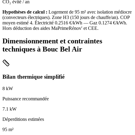
CO₂ évité / an
Hypothèses de calcul :
Logement de
95
m² avec isolation
médiocre
(
convecteurs électriques
). Zone
H3
(
150
jours de chauffe/an). COP
moyen estimé
4
. Électricité
0.2516
€/kWh — Gaz
0.1274
€/kWh.
Hors déduction des aides MaPrimeRénov' et CEE.
Dimensionnement et contraintes
techniques à
Bouc Bel Air
Bilan thermique simplifié
8
kW
Puissance recommandée
7.1
kW
Déperditions estimées
95
m²