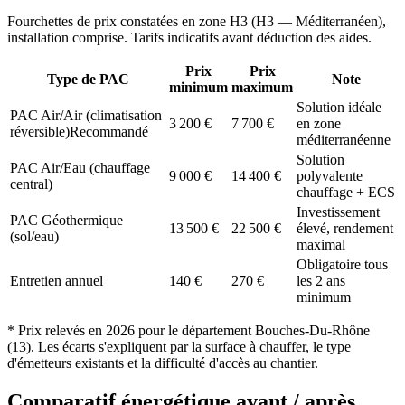
Fourchettes de prix constatées en zone
H3
(
H3 — Méditerranéen
),
installation comprise. Tarifs indicatifs avant déduction des aides.
Prix
Prix
Type de PAC
Note
minimum
maximum
Solution idéale
PAC Air/Air (climatisation
3 200
€
7 700
€
en zone
réversible)
Recommandé
méditerranéenne
Solution
PAC Air/Eau (chauffage
9 000
€
14 400
€
polyvalente
central)
chauffage + ECS
Investissement
PAC Géothermique
13 500
€
22 500
€
élevé, rendement
(sol/eau)
maximal
Obligatoire tous
Entretien annuel
140
€
270
€
les 2 ans
minimum
* Prix relevés en
2026
pour le département
Bouches-Du-Rhône
(
13
). Les écarts s'expliquent par la surface à chauffer, le type
d'émetteurs existants et la difficulté d'accès au chantier.
Comparatif énergétique avant / après