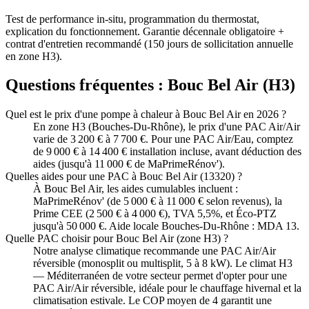
Test de performance in-situ, programmation du thermostat,
explication du fonctionnement. Garantie décennale obligatoire +
contrat d'entretien recommandé (150 jours de sollicitation annuelle
en zone H3).
Questions fréquentes :
Bouc Bel Air
(
H3
)
Quel est le prix d'une pompe à chaleur à Bouc Bel Air en 2026 ?
En zone H3 (Bouches-Du-Rhône), le prix d'une PAC Air/Air
varie de 3 200 € à 7 700 €. Pour une PAC Air/Eau, comptez
de 9 000 € à 14 400 € installation incluse, avant déduction des
aides (jusqu'à 11 000 € de MaPrimeRénov').
Quelles aides pour une PAC à Bouc Bel Air (13320) ?
À Bouc Bel Air, les aides cumulables incluent :
MaPrimeRénov' (de 5 000 € à 11 000 € selon revenus), la
Prime CEE (2 500 € à 4 000 €), TVA 5,5%, et Éco-PTZ
jusqu'à 50 000 €. Aide locale Bouches-Du-Rhône : MDA 13.
Quelle PAC choisir pour Bouc Bel Air (zone H3) ?
Notre analyse climatique recommande une PAC Air/Air
réversible (monosplit ou multisplit, 5 à 8 kW). Le climat H3
— Méditerranéen de votre secteur permet d'opter pour une
PAC Air/Air réversible, idéale pour le chauffage hivernal et la
climatisation estivale. Le COP moyen de 4 garantit une