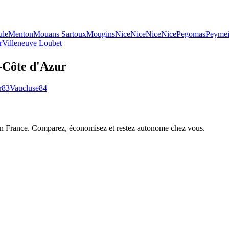
ule
Menton
Mouans Sartoux
Mougins
Nice
Nice
Nice
Nice
Pegomas
Peyme
r
Villeneuve Loubet
-Côte d'Azur
r
83
Vaucluse
84
 en France. Comparez, économisez et restez autonome chez vous.