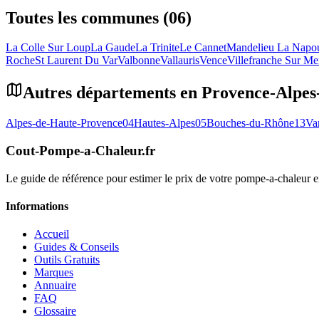
Toutes les communes (06)
La Colle Sur Loup
La Gaude
La Trinite
Le Cannet
Mandelieu La Napo
Roche
St Laurent Du Var
Valbonne
Vallauris
Vence
Villefranche Sur Me
Autres départements en
Provence-Alpes
Alpes-de-Haute-Provence
04
Hautes-Alpes
05
Bouches-du-Rhône
13
Va
Cout-Pompe-a-Chaleur
.fr
Le guide de référence pour estimer le prix de votre pompe-a-chaleur
Informations
Accueil
Guides & Conseils
Outils Gratuits
Marques
Annuaire
FAQ
Glossaire