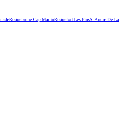
inade
Roquebrune Cap Martin
Roquefort Les Pins
St Andre De La