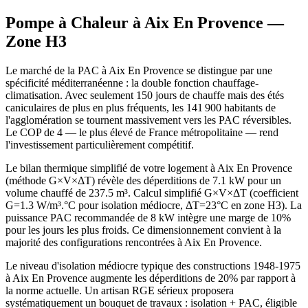
Pompe à Chaleur à
Aix En Provence
—
Zone
H3
Le marché de la PAC à Aix En Provence se distingue par une
spécificité méditerranéenne : la double fonction chauffage-
climatisation. Avec seulement 150 jours de chauffe mais des étés
caniculaires de plus en plus fréquents, les 141 900 habitants de
l'agglomération se tournent massivement vers les PAC réversibles.
Le COP de 4 — le plus élevé de France métropolitaine — rend
l'investissement particulièrement compétitif.
Le bilan thermique simplifié de votre logement à Aix En Provence
(méthode G×V×ΔT) révèle des déperditions de 7.1 kW pour un
volume chauffé de 237.5 m³. Calcul simplifié G×V×ΔT (coefficient
G=1.3 W/m³.°C pour isolation médiocre, ΔT=23°C en zone H3). La
puissance PAC recommandée de 8 kW intègre une marge de 10%
pour les jours les plus froids. Ce dimensionnement convient à la
majorité des configurations rencontrées à Aix En Provence.
Le niveau d'isolation médiocre typique des constructions 1948-1975
à Aix En Provence augmente les déperditions de 20% par rapport à
la norme actuelle. Un artisan RGE sérieux proposera
systématiquement un bouquet de travaux : isolation + PAC, éligible