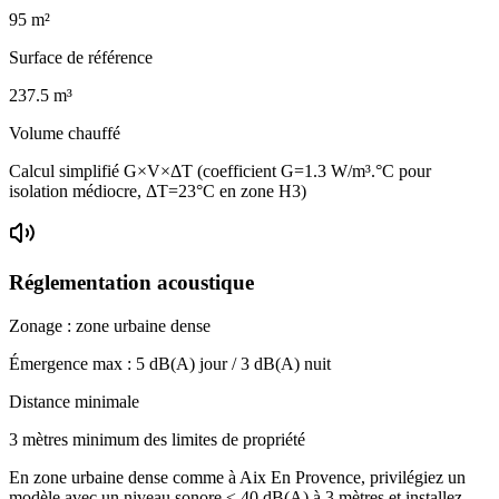
95
m²
Surface de référence
237.5
m³
Volume chauffé
Calcul simplifié G×V×ΔT (coefficient G=1.3 W/m³.°C pour
isolation médiocre, ΔT=23°C en zone H3)
Réglementation acoustique
Zonage :
zone urbaine dense
Émergence max :
5
dB(A) jour /
3
dB(A) nuit
Distance minimale
3 mètres minimum des limites de propriété
En zone urbaine dense comme à Aix En Provence, privilégiez un
modèle avec un niveau sonore ≤ 40 dB(A) à 3 mètres et installez