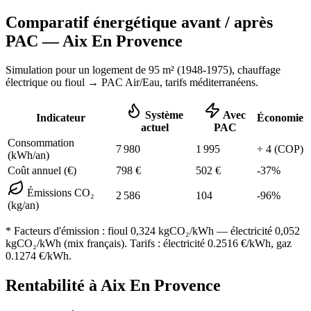
Comparatif énergétique avant / après
PAC —
Aix En Provence
Simulation pour un logement de
95
m² (
1948-1975
), chauffage
électrique ou fioul
→ PAC Air/Eau,
tarifs méditerranéens
.
Système
Avec
Indicateur
Économie
actuel
PAC
Consommation
7 980
1 995
÷
4
(COP)
(kWh/an)
Coût annuel (€)
798
€
502
€
-
37
%
Émissions CO₂
2 586
104
-
96
%
(kg/an)
* Facteurs d'émission :
fioul 0,324
kgCO₂/kWh — électricité 0,052
kgCO₂/kWh (mix français). Tarifs : électricité
0.2516
€/kWh, gaz
0.1274
€/kWh.
Rentabilité à
Aix En Provence