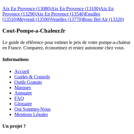
Aix En Provence
(
13080
)
Aix En Provence
(
13100
)
Aix En
Provence
(
13290
)
Aix En Provence
(
13540
)
Eguilles
(
13510
)
Meyreuil
(
13590
)
Venelles
(
13770
)
Bouc Bel Air
(
13320
)
Cout-Pompe-a-Chaleur
.fr
Le guide de référence pour estimer le prix de votre pompe-a-chaleur
en France. Comparez, économisez et restez autonome chez vous.
Informations
Accueil
Guides & Conseils
Outils Gratuits
Marques
Annuaire
FAQ
Glossaire
Qui Sommes-Nous
Mentions Légales
Un projet ?