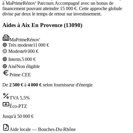
à MaPrimeRénov' Parcours Accompagné avec un bonus de
financement pouvant atteindre 15 000 €. Cette approche globale
divise par deux le temps de retour sur investissement.
Aides à
Aix En Provence
(
13090
)
MaPrimeRénov'
🔵 Très modeste
11 000
€
🟡 Modeste
9 000
€
🟣 Interm.
5 000
€
🔴 Aisé
Non éligible
Prime CEE
De
2 500
€
à
4 000
€
selon fournisseur d'énergie
TVA
5,5%
Éco-PTZ
Jusqu'à
50 000
€
Aide locale —
Bouches-Du-Rhône