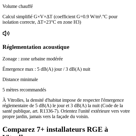
Volume chauffé
Calcul simplifié G×V×ΔT (coefficient G=0.9 W/m³.°C pour
isolation correcte, ΔT=23°C en zone H3)
Réglementation acoustique
Zonage :
zone urbaine modérée
Émergence max :
5
dB(A) jour /
3
dB(A) nuit
Distance minimale
5 mètres recommandés
À Vitrolles, la densité d'habitat impose de respecter l'émergence
réglementaire de 5 dB(A) le jour et 3 dB(A) la nuit (Code de la
santé publique, art. R1336-7). Orientez l'unité extérieure vers votre
propre jardin, jamais vers la façade du voisin.
Comparez
7+
installateurs RGE à