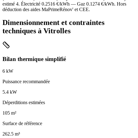
estimé
4
. Électricité
0.2516
€/kWh — Gaz
0.1274
€/kWh. Hors
déduction des aides MaPrimeRénov' et CEE.
Dimensionnement et contraintes
techniques à
Vitrolles
Bilan thermique simplifié
6
kW
Puissance recommandée
5.4
kW
Déperditions estimées
105
m²
Surface de référence
262.5
m³