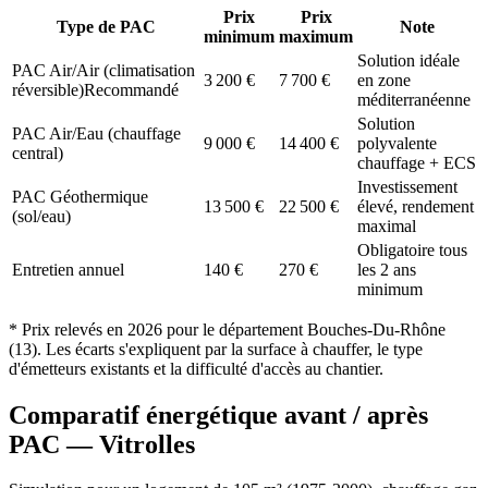
Prix
Prix
Type de PAC
Note
minimum
maximum
Solution idéale
PAC Air/Air (climatisation
3 200
€
7 700
€
en zone
réversible)
Recommandé
méditerranéenne
Solution
PAC Air/Eau (chauffage
9 000
€
14 400
€
polyvalente
central)
chauffage + ECS
Investissement
PAC Géothermique
13 500
€
22 500
€
élevé, rendement
(sol/eau)
maximal
Obligatoire tous
Entretien annuel
140
€
270
€
les 2 ans
minimum
* Prix relevés en
2026
pour le département
Bouches-Du-Rhône
(
13
). Les écarts s'expliquent par la surface à chauffer, le type
d'émetteurs existants et la difficulté d'accès au chantier.
Comparatif énergétique avant / après
PAC —
Vitrolles