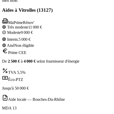
bien isolé.
Aides à
Vitrolles
(
13127
)
MaPrimeRénov'
🔵 Très modeste
11 000
€
🟡 Modeste
9 000
€
🟣 Interm.
5 000
€
🔴 Aisé
Non éligible
Prime CEE
De
2 500
€
à
4 000
€
selon fournisseur d'énergie
TVA
5,5%
Éco-PTZ
Jusqu'à
50 000
€
Aide locale —
Bouches-Du-Rhône
MDA 13