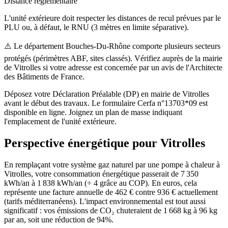
Distance réglementaire
L'unité extérieure doit respecter les distances de recul prévues par le
PLU ou, à défaut, le RNU (3 mètres en limite séparative).
⚠️
Le département Bouches-Du-Rhône comporte plusieurs secteurs
protégés (périmètres ABF, sites classés). Vérifiez auprès de la mairie
de Vitrolles si votre adresse est concernée par un avis de l'Architecte
des Bâtiments de France.
Déposez votre Déclaration Préalable (DP) en mairie de Vitrolles
avant le début des travaux. Le formulaire Cerfa n°13703*09 est
disponible en ligne. Joignez un plan de masse indiquant
l'emplacement de l'unité extérieure.
Perspective énergétique pour
Vitrolles
En remplaçant votre système gaz naturel par une pompe à chaleur à
Vitrolles, votre consommation énergétique passerait de 7 350
kWh/an à 1 838 kWh/an (÷ 4 grâce au COP). En euros, cela
représente une facture annuelle de 462 € contre 936 € actuellement
(tarifs méditerranéens). L'impact environnemental est tout aussi
significatif : vos émissions de CO₂ chuteraient de 1 668 kg à 96 kg
par an, soit une réduction de 94%.