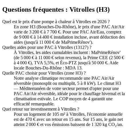
Questions fréquentes :
Vitrolles
(
H3
)
Quel est le prix d'une pompe à chaleur à Vitrolles en 2026 ?
En zone H3 (Bouches-Du-Rhône), le prix d'une PAC Air/Air
varie de 3 200 € à 7 700 €. Pour une PAC Air/Eau, comptez
de 9 000 € à 14 400 € installation incluse, avant déduction des
aides (jusqu'à 11 000 € de MaPrimeRénov').
Quelles aides pour une PAC à Vitrolles (13127) ?
À Vitrolles, les aides cumulables incluent : MaPrimeRénov'
(de 5 000 € à 11 000 € selon revenus), la Prime CEE (2 500 €
à 4 000 €), TVA 5,5%, et Éco-PTZ jusqu'à 50 000 €. Aide
locale Bouches-Du-Rhône : MDA 13.
Quelle PAC choisir pour Vitrolles (zone H3) ?
Notre analyse climatique recommande une PAC Air/Air
réversible (monosplit ou multisplit, 5 à 8 kW). Le climat H3
— Méditerranéen de votre secteur permet d'opter pour une
PAC Air/Air réversible, idéale pour le chauffage hivernal et la
climatisation estivale. Le COP moyen de 4 garantit une
efficacité remarquable.
Quel retour sur investissement à Vitrolles ?
Pour un logement de 105 m² à Vitrolles, l'économie annuelle
est de 470 € avec un retour en 15 ans. Sur 15 ans, le gain net
atteint 2 000 € et vos émissions baissent de 1 320 kg CO₂/an.