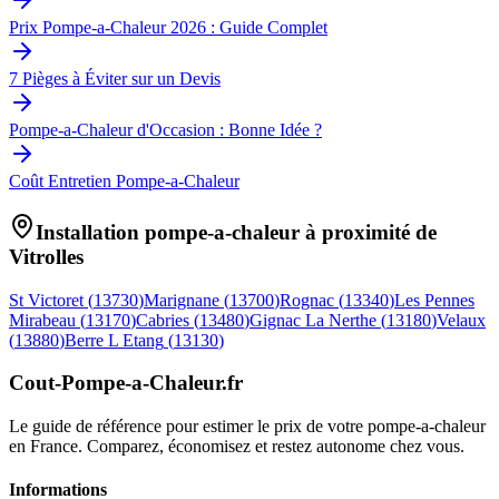
Prix Pompe-a-Chaleur 2026 : Guide Complet
7 Pièges à Éviter sur un Devis
Pompe-a-Chaleur d'Occasion : Bonne Idée ?
Coût Entretien Pompe-a-Chaleur
Installation pompe-a-chaleur à proximité de
Vitrolles
St Victoret
(
13730
)
Marignane
(
13700
)
Rognac
(
13340
)
Les Pennes
Mirabeau
(
13170
)
Cabries
(
13480
)
Gignac La Nerthe
(
13180
)
Velaux
(
13880
)
Berre L Etang
(
13130
)
Cout-Pompe-a-Chaleur
.fr
Le guide de référence pour estimer le prix de votre pompe-a-chaleur
en France. Comparez, économisez et restez autonome chez vous.
Informations