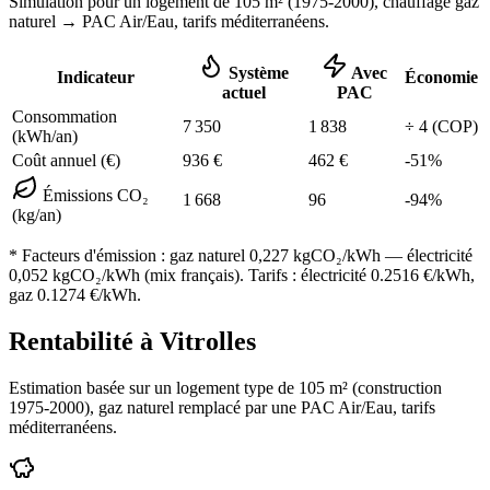
Simulation pour un logement de
105
m² (
1975-2000
), chauffage
gaz
naturel
→ PAC Air/Eau,
tarifs méditerranéens
.
Système
Avec
Indicateur
Économie
actuel
PAC
Consommation
7 350
1 838
÷
4
(COP)
(kWh/an)
Coût annuel (€)
936
€
462
€
-
51
%
Émissions CO₂
1 668
96
-
94
%
(kg/an)
* Facteurs d'émission :
gaz naturel 0,227
kgCO₂/kWh — électricité
0,052 kgCO₂/kWh (mix français). Tarifs : électricité
0.2516
€/kWh,
gaz
0.1274
€/kWh.
Rentabilité à
Vitrolles
Estimation basée sur un logement type de
105
m² (construction
1975-2000
),
gaz naturel
remplacé par une PAC Air/Eau,
tarifs
méditerranéens
.