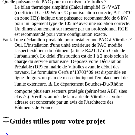
Quelle puissance de PAC pour ma maison à Vitrolles ?
Le bilan thermique simplifié (Calcul simplifié G×V×ΔT
(coefficient G=0.9 W/m³.°C pour isolation correcte, ΔT=23°C
en zone H3)) indique une puissance recommandée de 6 kW
pour un logement type de 105 m² avec une isolation correcte.
Un dimensionnement sur mesure par un professionnel RGE
est recommandé pour votre configuration exacte.
Faut-il une déclaration préalable pour installer une PAC à Vitrolles ?
Oui. L'installation d'une unité extérieure de PAC modifie
l'aspect extérieur du bâtiment (article R421-17 du Code de
l'urbanisme). Le délai d'instruction est de 1 à 2 mois selon la
charge du service urbanisme. Déposez votre Déclaration
Préalable (DP) en mairie de Vitrolles avant le début des
travaux. Le formulaire Cerfa n°13703*09 est disponible en
ligne. Joignez un plan de masse indiquant l'emplacement de
l'unité extérieure. ⚠️ Le département Bouches-Du-Rhône
comporte plusieurs secteurs protégés (périmètres ABF, sites
classés). Vérifiez auprès de la mairie de Vitrolles si votre
adresse est concernée par un avis de l'Architecte des
Bâtiments de France.
Guides utiles pour votre projet