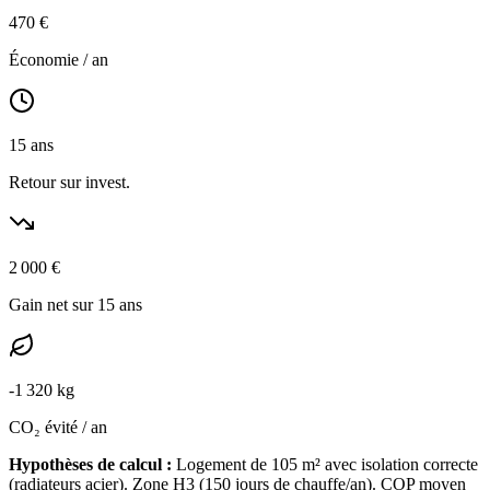
470
€
Économie / an
15
ans
Retour sur invest.
2 000
€
Gain net sur 15 ans
-
1 320
kg
CO₂ évité / an
Hypothèses de calcul :
Logement de
105
m² avec isolation
correcte
(
radiateurs acier
). Zone
H3
(
150
jours de chauffe/an). COP moyen