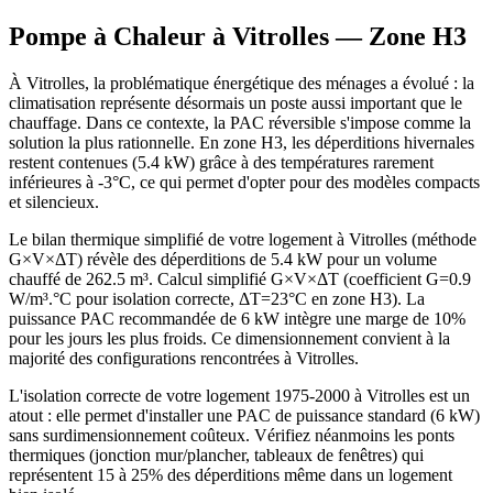
Pompe à Chaleur à
Vitrolles
— Zone
H3
À Vitrolles, la problématique énergétique des ménages a évolué : la
climatisation représente désormais un poste aussi important que le
chauffage. Dans ce contexte, la PAC réversible s'impose comme la
solution la plus rationnelle. En zone H3, les déperditions hivernales
restent contenues (5.4 kW) grâce à des températures rarement
inférieures à -3°C, ce qui permet d'opter pour des modèles compacts
et silencieux.
Le bilan thermique simplifié de votre logement à Vitrolles (méthode
G×V×ΔT) révèle des déperditions de 5.4 kW pour un volume
chauffé de 262.5 m³. Calcul simplifié G×V×ΔT (coefficient G=0.9
W/m³.°C pour isolation correcte, ΔT=23°C en zone H3). La
puissance PAC recommandée de 6 kW intègre une marge de 10%
pour les jours les plus froids. Ce dimensionnement convient à la
majorité des configurations rencontrées à Vitrolles.
L'isolation correcte de votre logement 1975-2000 à Vitrolles est un
atout : elle permet d'installer une PAC de puissance standard (6 kW)
sans surdimensionnement coûteux. Vérifiez néanmoins les ponts
thermiques (jonction mur/plancher, tableaux de fenêtres) qui
représentent 15 à 25% des déperditions même dans un logement