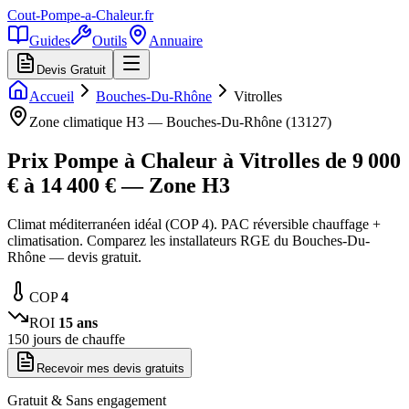
Cout-Pompe-a-Chaleur
.fr
Guides
Outils
Annuaire
Devis Gratuit
Accueil
Bouches-Du-Rhône
Vitrolles
Zone climatique
H3
—
Bouches-Du-Rhône
(
13127
)
Prix Pompe à Chaleur à
Vitrolles
de
9 000
€ à
14 400
€ — Zone
H3
Climat méditerranéen idéal (COP 4). PAC réversible chauffage +
climatisation. Comparez les installateurs RGE du Bouches-Du-
Rhône — devis gratuit.
COP
4
ROI
15
ans
150
jours de chauffe
Recevoir mes devis gratuits
Gratuit & Sans engagement