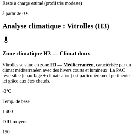
Reste à charge estimé (profil très modeste)
à partir de
0
€
Analyse climatique :
Vitrolles
(
H3
)
Zone climatique
H3
— Climat
doux
Vitrolles
se situe en zone
H3 — Méditerranéen
, caractérisée par un
climat méditerranéen avec des hivers courts et lumineux. La PAC
réversible (chauffage + climatisation) est particulièrement pertinente
ici grâce aux étés chauds
.
-3
°C
Temp. de base
1 400
DJU moyens
150