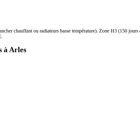
ancher chauffant ou radiateurs basse température
). Zone
H3
(
150
jours
E.
s à
Arles