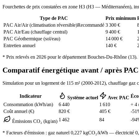
Fourchettes de prix constatées en zone
H3
(
H3 — Méditerranéen
), in
Type de PAC
Prix minimum
PAC Air/Air (climatisation réversible)
Recommandé
3 300
€
PAC Air/Eau (chauffage central)
9 400
€
PAC Géothermique (sol/eau)
14 000
€
Entretien annuel
140
€
* Prix relevés en
2026
pour le département
Bouches-Du-Rhône
(
13
).
Comparatif énergétique avant / après PA
Simulation pour un logement de
115
m² (
2000-2012
), chauffage
gaz 
Indicateur
Éco
Système actuel
Avec PAC
Consommation (kWh/an)
6 440
1 610
÷
4
Coût annuel (€)
820
€
405
€
-
51
1 462
84
-
94
Émissions CO₂ (kg/an)
* Facteurs d'émission :
gaz naturel 0,227
kgCO₂/kWh — électricité 0,0