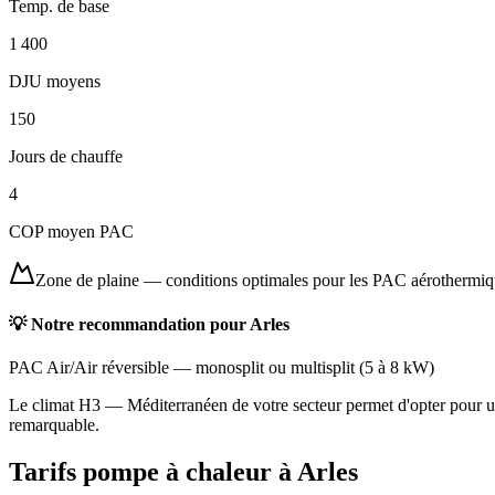
Temp. de base
1 400
DJU moyens
150
Jours de chauffe
4
COP moyen PAC
Zone de plaine
—
conditions optimales pour les PAC aérothermi
💡 Notre recommandation pour
Arles
PAC Air/Air réversible
—
monosplit ou multisplit
(
5 à 8 kW
)
Le climat H3 — Méditerranéen de votre secteur permet d'opter pour une
remarquable.
Tarifs pompe à chaleur à
Arles