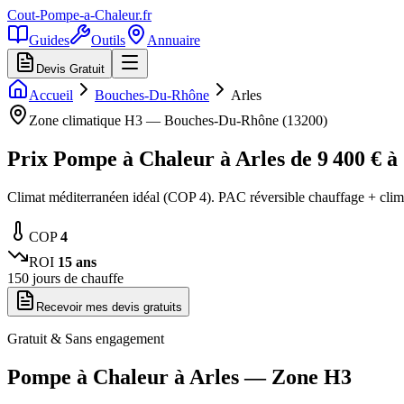
Cout-Pompe-a-Chaleur
.fr
Guides
Outils
Annuaire
Devis Gratuit
Accueil
Bouches-Du-Rhône
Arles
Zone climatique
H3
—
Bouches-Du-Rhône
(
13200
)
Prix Pompe à Chaleur à
Arles
de
9 400
€ à
Climat méditerranéen idéal (COP 4). PAC réversible chauffage + cli
COP
4
ROI
15
ans
150
jours de chauffe
Recevoir mes devis gratuits
Gratuit & Sans engagement
Pompe à Chaleur à
Arles
— Zone
H3