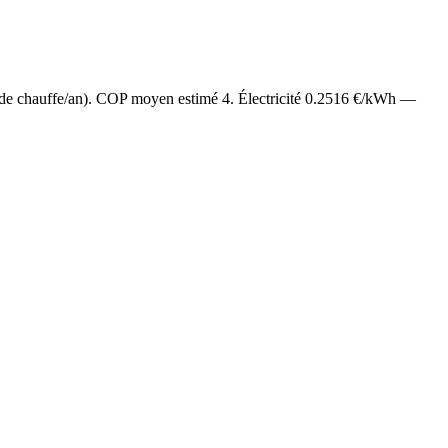
 de chauffe/an). COP moyen estimé
4
. Électricité
0.2516
€/kWh —