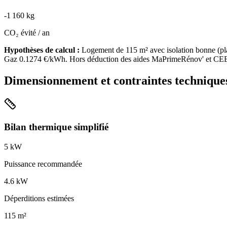
-
1 160
kg
CO₂ évité / an
Hypothèses de calcul :
Logement de
115
m² avec isolation
bonne
(
pl
Gaz
0.1274
€/kWh. Hors déduction des aides MaPrimeRénov' et CE
Dimensionnement et contraintes technique
Bilan thermique simplifié
5
kW
Puissance recommandée
4.6
kW
Déperditions estimées
115
m²