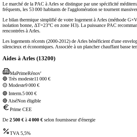
Le marché de la PAC à Arles se distingue par une spécificité méditerr
fréquents, les 53 000 habitants de l'agglomération se tournent massiv
Le bilan thermique simplifié de votre logement à Arles (méthode G
isolation bonne, ΔT=23°C en zone H3). La puissance PAC recommandée
rencontrées à Arles.
Les logements récents (2000-2012) de Arles bénéficient d'une envelo
silencieux et économiques. Associée à un plancher chauffant basse te
Aides à
Arles
(
13200
)
MaPrimeRénov'
🔵 Très modeste
11 000
€
🟡 Modeste
9 000
€
🟣 Interm.
5 000
€
🔴 Aisé
Non éligible
Prime CEE
De
2 500
€
à
4 000
€
selon fournisseur d'énergie
TVA
5,5%