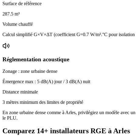
Surface de référence
287.5
m³
Volume chauffé
Calcul simplifié G×V×ΔT (coefficient G=0.7 W/m³.°C pour isolatio
Réglementation acoustique
Zonage :
zone urbaine dense
Émergence max :
5
dB(A) jour /
3
dB(A) nuit
Distance minimale
3 mètres minimum des limites de propriété
En zone urbaine dense comme à Arles, privilégiez un modèle avec un niv
le PLU.
Comparez
14+
installateurs RGE à
Arles