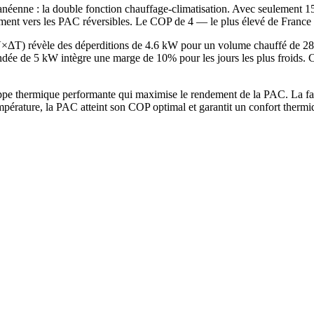
anéenne : la double fonction chauffage-climatisation. Avec seulement 15
ement vers les PAC réversibles. Le COP de 4 — le plus élevé de France 
×V×ΔT) révèle des déperditions de 4.6 kW pour un volume chauffé de 
 de 5 kW intègre une marge de 10% pour les jours les plus froids. Ce
ppe thermique performante qui maximise le rendement de la PAC. La fa
mpérature, la PAC atteint son COP optimal et garantit un confort therm