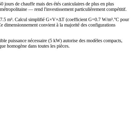
0 jours de chauffe mais des étés caniculaires de plus en plus
métropolitaine — rend l'investissement particulièrement compétitif.
287.5 m³. Calcul simplifié G×V×ΔT (coefficient G=0.7 W/m³.°C pour
 dimensionnement convient à la majorité des configurations
ible puissance nécessaire (5 kW) autorise des modèles compacts,
ique homogène dans toutes les pièces.