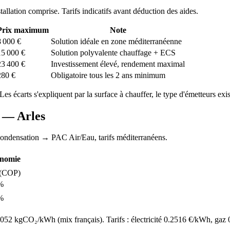
stallation comprise. Tarifs indicatifs avant déduction des aides.
Prix maximum
Note
8 000
€
Solution idéale en zone méditerranéenne
15 000
€
Solution polyvalente chauffage + ECS
23 400
€
Investissement élevé, rendement maximal
280
€
Obligatoire tous les 2 ans minimum
 Les écarts s'expliquent par la surface à chauffer, le type d'émetteurs exist
C —
Arles
condensation
→ PAC Air/Eau,
tarifs méditerranéens
.
nomie
(COP)
%
%
52 kgCO₂/kWh (mix français). Tarifs : électricité
0.2516
€/kWh, gaz