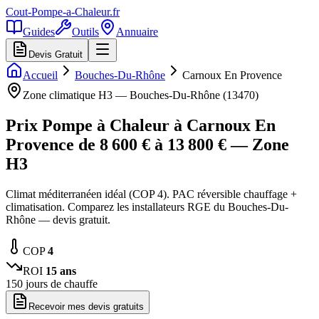
Cout-Pompe-a-Chaleur
.fr
Guides
Outils
Annuaire
Devis Gratuit
Accueil
Bouches-Du-Rhône
Carnoux En Provence
Zone climatique
H3
—
Bouches-Du-Rhône
(
13470
)
Prix Pompe à Chaleur à
Carnoux En
Provence
de
8 600
€ à
13 800
€ — Zone
H3
Climat méditerranéen idéal (COP 4). PAC réversible chauffage +
climatisation. Comparez les installateurs RGE du Bouches-Du-
Rhône — devis gratuit.
COP
4
ROI
15
ans
150
jours de chauffe
Recevoir mes devis gratuits