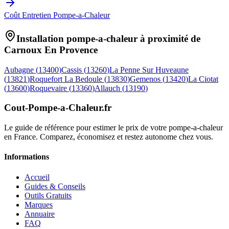
Coût Entretien Pompe-a-Chaleur
Installation pompe-a-chaleur à proximité de
Carnoux En Provence
Aubagne
(
13400
)
Cassis
(
13260
)
La Penne Sur Huveaune
(
13821
)
Roquefort La Bedoule
(
13830
)
Gemenos
(
13420
)
La Ciotat
(
13600
)
Roquevaire
(
13360
)
Allauch
(
13190
)
Cout-Pompe-a-Chaleur
.fr
Le guide de référence pour estimer le prix de votre pompe-a-chaleur
en France. Comparez, économisez et restez autonome chez vous.
Informations
Accueil
Guides & Conseils
Outils Gratuits
Marques
Annuaire
FAQ