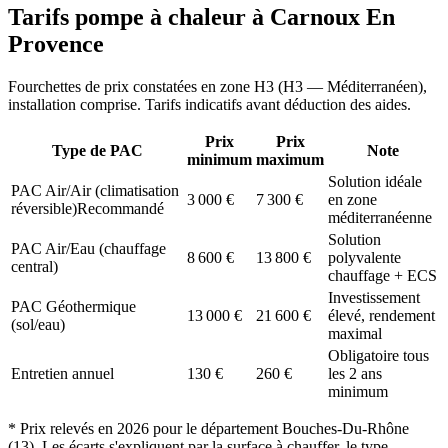
Tarifs pompe à chaleur à
Carnoux En
Provence
Fourchettes de prix constatées en zone
H3
(
H3 — Méditerranéen
),
installation comprise. Tarifs indicatifs avant déduction des aides.
Prix
Prix
Type de PAC
Note
minimum
maximum
Solution idéale
PAC Air/Air (climatisation
3 000
€
7 300
€
en zone
réversible)
Recommandé
méditerranéenne
Solution
PAC Air/Eau (chauffage
8 600
€
13 800
€
polyvalente
central)
chauffage + ECS
Investissement
PAC Géothermique
13 000
€
21 600
€
élevé, rendement
(sol/eau)
maximal
Obligatoire tous
Entretien annuel
130
€
260
€
les 2 ans
minimum
* Prix relevés en
2026
pour le département
Bouches-Du-Rhône
(
13
). Les écarts s'expliquent par la surface à chauffer, le type