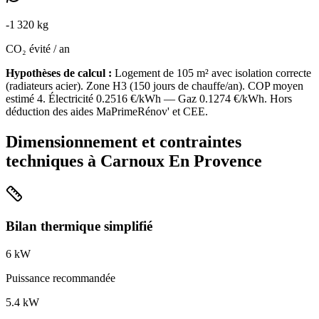
-
1 320
kg
CO₂ évité / an
Hypothèses de calcul :
Logement de
105
m² avec isolation
correcte
(
radiateurs acier
). Zone
H3
(
150
jours de chauffe/an). COP moyen
estimé
4
. Électricité
0.2516
€/kWh — Gaz
0.1274
€/kWh. Hors
déduction des aides MaPrimeRénov' et CEE.
Dimensionnement et contraintes
techniques à
Carnoux En Provence
Bilan thermique simplifié
6
kW
Puissance recommandée
5.4
kW