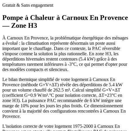
Gratuit & Sans engagement
Pompe à Chaleur à
Carnoux En Provence
— Zone
H3
À Carnoux En Provence, la problématique énergétique des ménages
a évolué : la climatisation représente désormais un poste aussi
important que le chauffage. Dans ce contexte, la PAC réversible
s'impose comme la solution la plus rationnelle. En zone H3, les
déperditions hivernales restent contenues (5.4 kW) grâce à des
températures rarement inférieures à -3°C, ce qui permet d'opter pour
des modèles compacts et silencieux.
Le bilan thermique simplifié de votre logement à Carnoux En
Provence (méthode G×V×ΔT) révèle des déperditions de 5.4 kW
pour un volume chauffé de 262.5 m³. Calcul simplifié G×V×ΔT
(coefficient G=0.9 W/m³.°C pour isolation correcte, ΔT=23°C en
zone H3). La puissance PAC recommandée de 6 kW intègre une
marge de 10% pour les jours les plus froids. Ce dimensionnement
convient à la majorité des configurations rencontrées à Carnoux En
Provence.
L'isolation correcte de votre logement 1975-2000 à Carnoux En