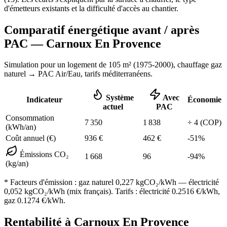
d'émetteurs existants et la difficulté d'accès au chantier.
Comparatif énergétique avant / après
PAC —
Carnoux En Provence
Simulation pour un logement de
105
m² (
1975-2000
), chauffage
gaz
naturel
→ PAC Air/Eau,
tarifs méditerranéens
.
Système
Avec
Indicateur
Économie
actuel
PAC
Consommation
7 350
1 838
÷
4
(COP)
(kWh/an)
Coût annuel (€)
936
€
462
€
-
51
%
Émissions CO₂
1 668
96
-
94
%
(kg/an)
* Facteurs d'émission :
gaz naturel 0,227
kgCO₂/kWh — électricité
0,052 kgCO₂/kWh (mix français). Tarifs : électricité
0.2516
€/kWh,
gaz
0.1274
€/kWh.
Rentabilité à
Carnoux En Provence