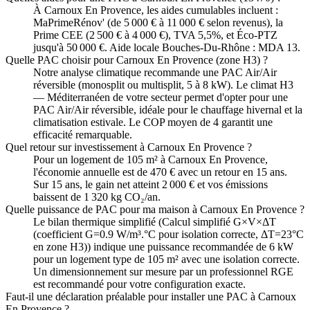
À Carnoux En Provence, les aides cumulables incluent :
MaPrimeRénov' (de 5 000 € à 11 000 € selon revenus), la
Prime CEE (2 500 € à 4 000 €), TVA 5,5%, et Éco-PTZ
jusqu'à 50 000 €. Aide locale Bouches-Du-Rhône : MDA 13.
Quelle PAC choisir pour Carnoux En Provence (zone H3) ?
Notre analyse climatique recommande une PAC Air/Air
réversible (monosplit ou multisplit, 5 à 8 kW). Le climat H3
— Méditerranéen de votre secteur permet d'opter pour une
PAC Air/Air réversible, idéale pour le chauffage hivernal et la
climatisation estivale. Le COP moyen de 4 garantit une
efficacité remarquable.
Quel retour sur investissement à Carnoux En Provence ?
Pour un logement de 105 m² à Carnoux En Provence,
l'économie annuelle est de 470 € avec un retour en 15 ans.
Sur 15 ans, le gain net atteint 2 000 € et vos émissions
baissent de 1 320 kg CO₂/an.
Quelle puissance de PAC pour ma maison à Carnoux En Provence ?
Le bilan thermique simplifié (Calcul simplifié G×V×ΔT
(coefficient G=0.9 W/m³.°C pour isolation correcte, ΔT=23°C
en zone H3)) indique une puissance recommandée de 6 kW
pour un logement type de 105 m² avec une isolation correcte.
Un dimensionnement sur mesure par un professionnel RGE
est recommandé pour votre configuration exacte.
Faut-il une déclaration préalable pour installer une PAC à Carnoux
En Provence ?