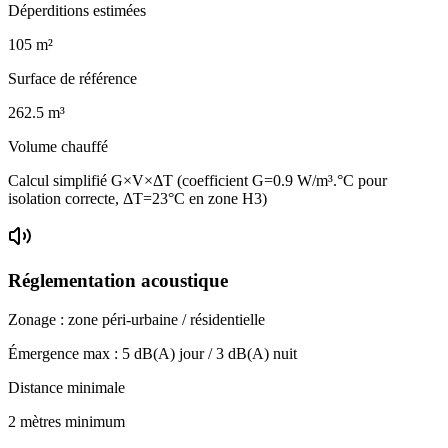
Déperditions estimées
105
m²
Surface de référence
262.5
m³
Volume chauffé
Calcul simplifié G×V×ΔT (coefficient G=0.9 W/m³.°C pour
isolation correcte, ΔT=23°C en zone H3)
Réglementation acoustique
Zonage :
zone péri-urbaine / résidentielle
Émergence max :
5
dB(A) jour /
3
dB(A) nuit
Distance minimale
2 mètres minimum