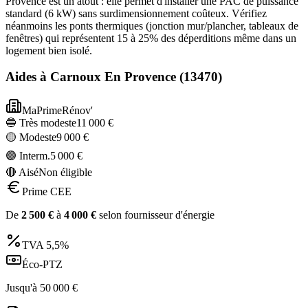
Provence est un atout : elle permet d'installer une PAC de puissance
standard (6 kW) sans surdimensionnement coûteux. Vérifiez
néanmoins les ponts thermiques (jonction mur/plancher, tableaux de
fenêtres) qui représentent 15 à 25% des déperditions même dans un
logement bien isolé.
Aides à
Carnoux En Provence
(
13470
)
MaPrimeRénov'
🔵 Très modeste
11 000
€
🟡 Modeste
9 000
€
🟣 Interm.
5 000
€
🔴 Aisé
Non éligible
Prime CEE
De
2 500
€
à
4 000
€
selon fournisseur d'énergie
TVA
5,5%
Éco-PTZ
Jusqu'à
50 000
€