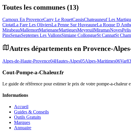
Toutes les communes (13)
Carnoux En Provence
Carry Le Rouet
Cassis
Chateauneuf Les Martigu
Ciotat
La Fare Les Oliviers
La Penne Sur Huveaune
La Roque D Anth
Mirabeau
Mallemort
Marignane
Martigues
Meyreuil
Miramas
Noves
Peli
Pins
Senas
Septemes Les Vallons
Simiane Collongue
St Cannat
St Cham
Autres départements en
Provence-Alpes
Alpes-de-Haute-Provence
04
Hautes-Alpes
05
Alpes-Maritimes
06
Var
8
Cout-Pompe-a-Chaleur
.fr
Le guide de référence pour estimer le prix de votre pompe-a-chaleur
Informations
Accueil
Guides & Conseils
Outils Gratuits
Marques
Annuaire