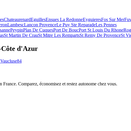
es
Chateaurenard
Eguilles
Ensues La Redonne
Eyguieres
Fos Sur Mer
Fu
eron
Lambesc
Lancon Provence
Le Puy Ste Reparade
Les Pennes
ssanne
Peypin
Plan De Cuques
Port De Bouc
Port St Louis Du Rhone
Rog
as
St Martin De Crau
St Mitre Les Remparts
St Remy De Provence
St Vi
-Côte d'Azur
3
Vaucluse
84
 en France. Comparez, économisez et restez autonome chez vous.