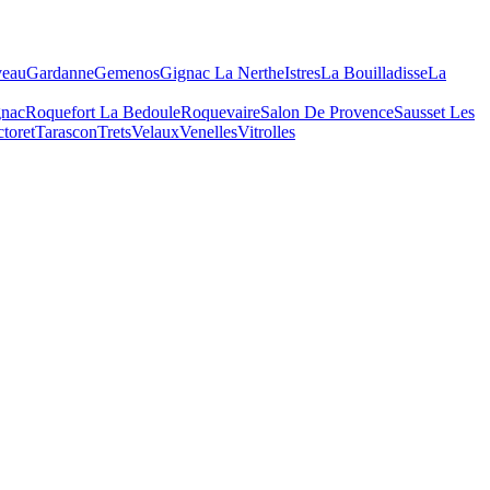
veau
Gardanne
Gemenos
Gignac La Nerthe
Istres
La Bouilladisse
La
nac
Roquefort La Bedoule
Roquevaire
Salon De Provence
Sausset Les
ctoret
Tarascon
Trets
Velaux
Venelles
Vitrolles