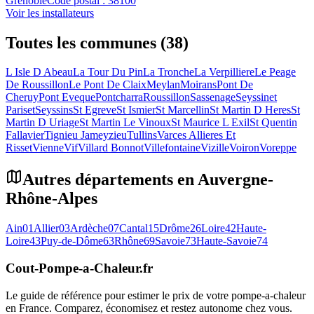
Grenoble
Code postal :
38100
Voir les installateurs
Toutes les communes (38)
L Isle D Abeau
La Tour Du Pin
La Tronche
La Verpilliere
Le Peage
De Roussillon
Le Pont De Claix
Meylan
Moirans
Pont De
Cheruy
Pont Eveque
Pontcharra
Roussillon
Sassenage
Seyssinet
Pariset
Seyssins
St Egreve
St Ismier
St Marcellin
St Martin D Heres
St
Martin D Uriage
St Martin Le Vinoux
St Maurice L Exil
St Quentin
Fallavier
Tignieu Jameyzieu
Tullins
Varces Allieres Et
Risset
Vienne
Vif
Villard Bonnot
Villefontaine
Vizille
Voiron
Voreppe
Autres départements en
Auvergne-
Rhône-Alpes
Ain
01
Allier
03
Ardèche
07
Cantal
15
Drôme
26
Loire
42
Haute-
Loire
43
Puy-de-Dôme
63
Rhône
69
Savoie
73
Haute-Savoie
74
Cout-Pompe-a-Chaleur
.fr
Le guide de référence pour estimer le prix de votre pompe-a-chaleur
en France. Comparez, économisez et restez autonome chez vous.