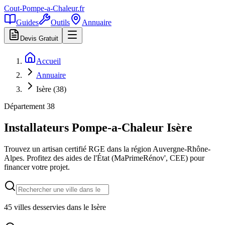
Cout-Pompe-a-Chaleur
.fr
Guides
Outils
Annuaire
Devis Gratuit
Accueil
Annuaire
Isère (38)
Département
38
Installateurs Pompe-a-Chaleur
Isère
Trouvez un artisan certifié RGE dans la région
Auvergne-Rhône-
Alpes
. Profitez des aides de l'État (MaPrimeRénov', CEE) pour
financer votre projet.
45
villes desservies dans le
Isère