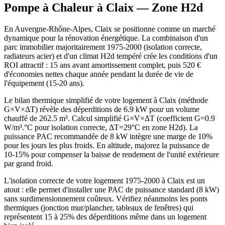
Pompe à Chaleur à
Claix
— Zone
H2d
En Auvergne-Rhône-Alpes, Claix se positionne comme un marché
dynamique pour la rénovation énergétique. La combinaison d'un
parc immobilier majoritairement 1975-2000 (isolation correcte,
radiateurs acier) et d'un climat H2d tempéré crée les conditions d'un
ROI attractif : 15 ans avant amortissement complet, puis 520 €
d'économies nettes chaque année pendant la durée de vie de
l'équipement (15-20 ans).
Le bilan thermique simplifié de votre logement à Claix (méthode
G×V×ΔT) révèle des déperditions de 6.9 kW pour un volume
chauffé de 262.5 m³. Calcul simplifié G×V×ΔT (coefficient G=0.9
W/m³.°C pour isolation correcte, ΔT=29°C en zone H2d). La
puissance PAC recommandée de 8 kW intègre une marge de 10%
pour les jours les plus froids. En altitude, majorez la puissance de
10-15% pour compenser la baisse de rendement de l'unité extérieure
par grand froid.
L'isolation correcte de votre logement 1975-2000 à Claix est un
atout : elle permet d'installer une PAC de puissance standard (8 kW)
sans surdimensionnement coûteux. Vérifiez néanmoins les ponts
thermiques (jonction mur/plancher, tableaux de fenêtres) qui
représentent 15 à 25% des déperditions même dans un logement