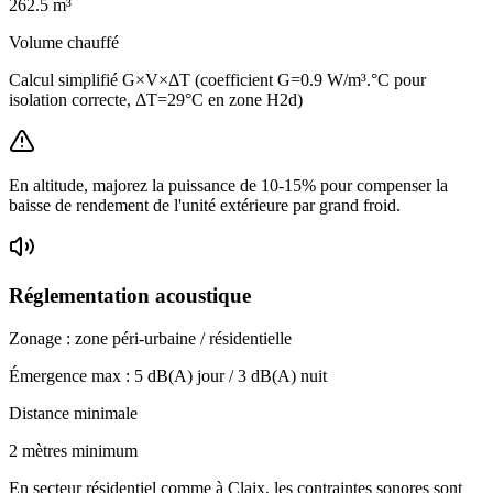
262.5
m³
Volume chauffé
Calcul simplifié G×V×ΔT (coefficient G=0.9 W/m³.°C pour
isolation correcte, ΔT=29°C en zone H2d)
En altitude, majorez la puissance de 10-15% pour compenser la
baisse de rendement de l'unité extérieure par grand froid.
Réglementation acoustique
Zonage :
zone péri-urbaine / résidentielle
Émergence max :
5
dB(A) jour /
3
dB(A) nuit
Distance minimale
2 mètres minimum
En secteur résidentiel comme à Claix, les contraintes sonores sont