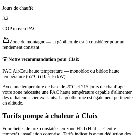
Jours de chauffe
3.2
COP moyen PAC
Zone de montagne
—
la géothermie est à considérer pour un
rendement constant
💡 Notre recommandation pour
Claix
PAC Air/Eau haute température
—
monobloc ou bibloc haute
température (65°C)
(
10 à 16 kW
)
Avec une température de base de -9°C et 215 jours de chauffage,
votre zone nécessite une PAC haute température capable d'alimenter
des radiateurs acier existants. La géothermie est également pertinente
en altitude.
Tarifs pompe à chaleur à
Claix
Fourchettes de prix constatées en zone
H2d
(
H2d — Centre
tempéré
), installation comprise. Tarifs indicatifs avant déduction des