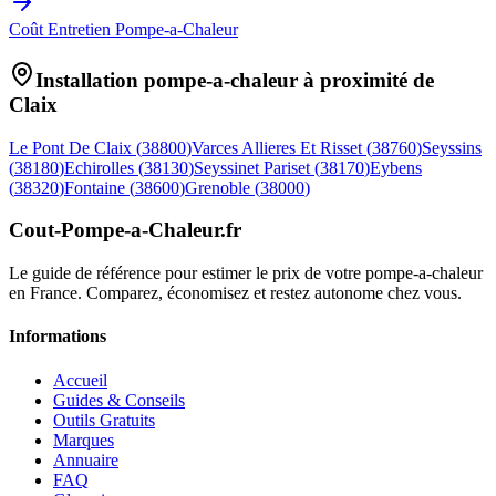
Coût Entretien Pompe-a-Chaleur
Installation pompe-a-chaleur à proximité de
Claix
Le Pont De Claix
(
38800
)
Varces Allieres Et Risset
(
38760
)
Seyssins
(
38180
)
Echirolles
(
38130
)
Seyssinet Pariset
(
38170
)
Eybens
(
38320
)
Fontaine
(
38600
)
Grenoble
(
38000
)
Cout-Pompe-a-Chaleur
.fr
Le guide de référence pour estimer le prix de votre pompe-a-chaleur
en France. Comparez, économisez et restez autonome chez vous.
Informations
Accueil
Guides & Conseils
Outils Gratuits
Marques
Annuaire
FAQ