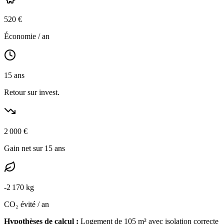
520
€
Économie / an
15
ans
Retour sur invest.
2 000
€
Gain net sur 15 ans
-
2 170
kg
CO₂ évité / an
Hypothèses de calcul :
Logement de
105
m² avec isolation
correcte