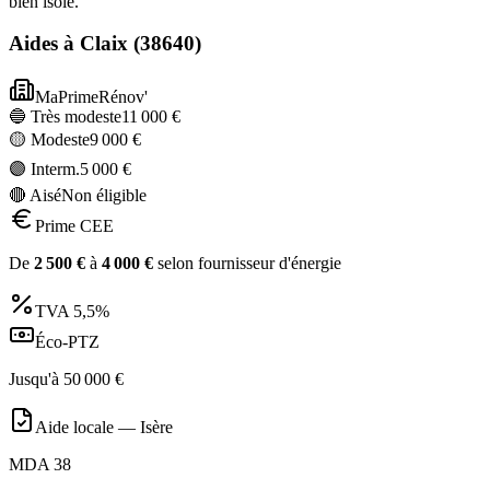
bien isolé.
Aides à
Claix
(
38640
)
MaPrimeRénov'
🔵 Très modeste
11 000
€
🟡 Modeste
9 000
€
🟣 Interm.
5 000
€
🔴 Aisé
Non éligible
Prime CEE
De
2 500
€
à
4 000
€
selon fournisseur d'énergie
TVA
5,5%
Éco-PTZ
Jusqu'à
50 000
€
Aide locale —
Isère
MDA 38