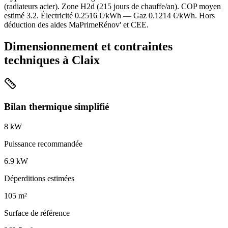
(
radiateurs acier
). Zone
H2d
(
215
jours de chauffe/an). COP moyen
estimé
3.2
. Électricité
0.2516
€/kWh — Gaz
0.1214
€/kWh. Hors
déduction des aides MaPrimeRénov' et CEE.
Dimensionnement et contraintes
techniques à
Claix
Bilan thermique simplifié
8
kW
Puissance recommandée
6.9
kW
Déperditions estimées
105
m²
Surface de référence