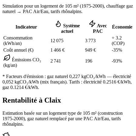
Simulation pour un logement de
105
m² (
1975-2000
), chauffage
gaz
naturel
→ PAC Air/Eau,
tarifs rhônalpins
.
Système
Avec
Indicateur
Économie
actuel
PAC
Consommation
÷
3.2
12 075
3 773
(kWh/an)
(COP)
Coût annuel (€)
1 466
€
949
€
-
35
%
Émissions CO₂
2 741
196
-
93
%
(kg/an)
* Facteurs d'émission :
gaz naturel 0,227
kgCO₂/kWh — électricité
0,052 kgCO₂/kWh (mix français). Tarifs : électricité
0.2516
€/kWh,
gaz
0.1214
€/kWh.
Rentabilité à
Claix
Estimation basée sur un logement type de
105
m² (construction
1975-2000
),
gaz naturel
remplacé par une PAC Air/Eau,
tarifs
rhônalpins
.