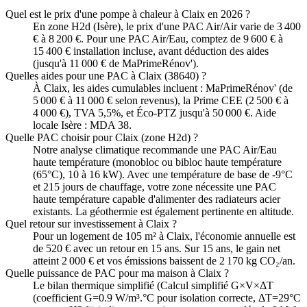
Quel est le prix d'une pompe à chaleur à Claix en 2026 ?
En zone H2d (Isère), le prix d'une PAC Air/Air varie de 3 400
€ à 8 200 €. Pour une PAC Air/Eau, comptez de 9 600 € à
15 400 € installation incluse, avant déduction des aides
(jusqu'à 11 000 € de MaPrimeRénov').
Quelles aides pour une PAC à Claix (38640) ?
À Claix, les aides cumulables incluent : MaPrimeRénov' (de
5 000 € à 11 000 € selon revenus), la Prime CEE (2 500 € à
4 000 €), TVA 5,5%, et Éco-PTZ jusqu'à 50 000 €. Aide
locale Isère : MDA 38.
Quelle PAC choisir pour Claix (zone H2d) ?
Notre analyse climatique recommande une PAC Air/Eau
haute température (monobloc ou bibloc haute température
(65°C), 10 à 16 kW). Avec une température de base de -9°C
et 215 jours de chauffage, votre zone nécessite une PAC
haute température capable d'alimenter des radiateurs acier
existants. La géothermie est également pertinente en altitude.
Quel retour sur investissement à Claix ?
Pour un logement de 105 m² à Claix, l'économie annuelle est
de 520 € avec un retour en 15 ans. Sur 15 ans, le gain net
atteint 2 000 € et vos émissions baissent de 2 170 kg CO₂/an.
Quelle puissance de PAC pour ma maison à Claix ?
Le bilan thermique simplifié (Calcul simplifié G×V×ΔT
(coefficient G=0.9 W/m³.°C pour isolation correcte, ΔT=29°C