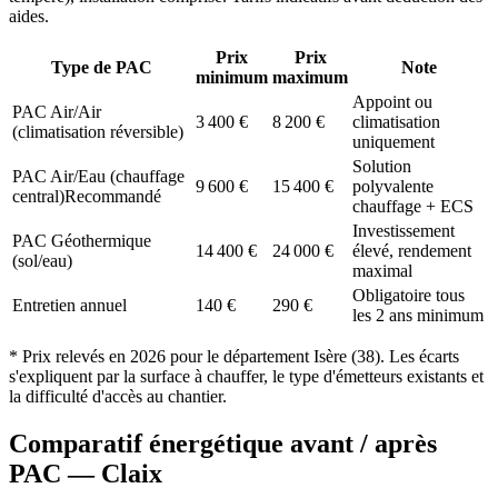
aides.
Prix
Prix
Type de PAC
Note
minimum
maximum
Appoint ou
PAC Air/Air
3 400
€
8 200
€
climatisation
(climatisation réversible)
uniquement
Solution
PAC Air/Eau (chauffage
9 600
€
15 400
€
polyvalente
central)
Recommandé
chauffage + ECS
Investissement
PAC Géothermique
14 400
€
24 000
€
élevé, rendement
(sol/eau)
maximal
Obligatoire tous
Entretien annuel
140
€
290
€
les 2 ans minimum
* Prix relevés en
2026
pour le département
Isère
(
38
). Les écarts
s'expliquent par la surface à chauffer, le type d'émetteurs existants et
la difficulté d'accès au chantier.
Comparatif énergétique avant / après
PAC —
Claix