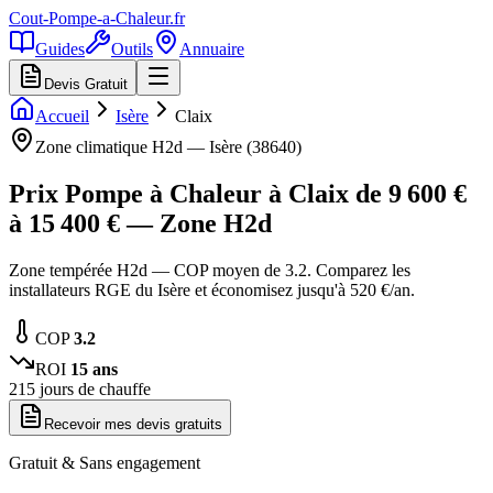
Cout-Pompe-a-Chaleur
.fr
Guides
Outils
Annuaire
Devis Gratuit
Accueil
Isère
Claix
Zone climatique
H2d
—
Isère
(
38640
)
Prix Pompe à Chaleur à
Claix
de
9 600
€
à
15 400
€ — Zone
H2d
Zone tempérée H2d — COP moyen de 3.2. Comparez les
installateurs RGE du Isère et économisez jusqu'à 520 €/an.
COP
3.2
ROI
15
ans
215
jours de chauffe
Recevoir mes devis gratuits
Gratuit & Sans engagement