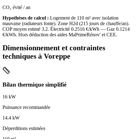
CO₂ évité / an
Hypothèses de calcul :
Logement de
110
m² avec isolation
mauvaise
(
radiateurs fonte
). Zone
H2d
(
215
jours de chauffe/an).
COP moyen estimé
3.2
. Électricité
0.2516
€/kWh — Gaz
0.1214
€/kWh. Hors déduction des aides MaPrimeRénov' et CEE.
Dimensionnement et contraintes
techniques à
Voreppe
Bilan thermique simplifié
16
kW
Puissance recommandée
14.4
kW
Déperditions estimées
110
m²