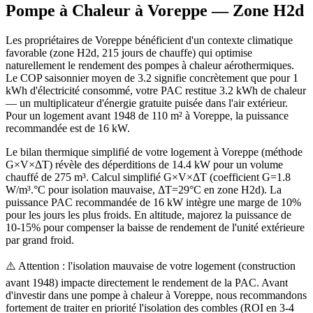
Pompe à Chaleur à
Voreppe
— Zone
H2d
Les propriétaires de Voreppe bénéficient d'un contexte climatique
favorable (zone H2d, 215 jours de chauffe) qui optimise
naturellement le rendement des pompes à chaleur aérothermiques.
Le COP saisonnier moyen de 3.2 signifie concrètement que pour 1
kWh d'électricité consommé, votre PAC restitue 3.2 kWh de chaleur
— un multiplicateur d'énergie gratuite puisée dans l'air extérieur.
Pour un logement avant 1948 de 110 m² à Voreppe, la puissance
recommandée est de 16 kW.
Le bilan thermique simplifié de votre logement à Voreppe (méthode
G×V×ΔT) révèle des déperditions de 14.4 kW pour un volume
chauffé de 275 m³. Calcul simplifié G×V×ΔT (coefficient G=1.8
W/m³.°C pour isolation mauvaise, ΔT=29°C en zone H2d). La
puissance PAC recommandée de 16 kW intègre une marge de 10%
pour les jours les plus froids. En altitude, majorez la puissance de
10-15% pour compenser la baisse de rendement de l'unité extérieure
par grand froid.
⚠️ Attention : l'isolation mauvaise de votre logement (construction
avant 1948) impacte directement le rendement de la PAC. Avant
d'investir dans une pompe à chaleur à Voreppe, nous recommandons
fortement de traiter en priorité l'isolation des combles (ROI en 3-4