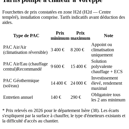
Fourchettes de prix constatées en zone
H2d
(
H2d — Centre
tempéré
), installation comprise. Tarifs indicatifs avant déduction des
aides.
Prix
Prix
Type de PAC
Note
minimum
maximum
Appoint ou
PAC Air/Air
3 400
€
8 200
€
climatisation
(climatisation réversible)
uniquement
Solution
PAC Air/Eau (chauffage
9 600
€
15 400
€
polyvalente
central)
Recommandé
chauffage + ECS
Investissement
PAC Géothermique
14 400
€
24 000
€
élevé, rendement
(sol/eau)
maximal
Obligatoire tous
Entretien annuel
140
€
290
€
les 2 ans minimum
* Prix relevés en
2026
pour le département
Isère
(
38
). Les écarts
s'expliquent par la surface à chauffer, le type d'émetteurs existants et
la difficulté d'accès au chantier.