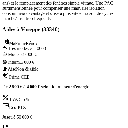
ans) et le remplacement des fenêtres simple vitrage. Une PAC
surdimensionnée pour compenser une mauvaise isolation
consommera davantage et s'usera plus vite en raison de cycles
marche/arrêt trop fréquents.
Aides à
Voreppe
(
38340
)
MaPrimeRénov'
🔵 Très modeste
11 000
€
🟡 Modeste
9 000
€
🟣 Interm.
5 000
€
🔴 Aisé
Non éligible
Prime CEE
De
2 500
€
à
4 000
€
selon fournisseur d'énergie
TVA
5,5%
Éco-PTZ
Jusqu'à
50 000
€