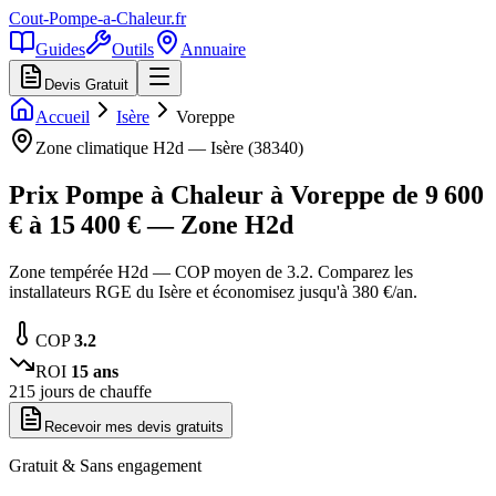
Cout-Pompe-a-Chaleur
.fr
Guides
Outils
Annuaire
Devis Gratuit
Accueil
Isère
Voreppe
Zone climatique
H2d
—
Isère
(
38340
)
Prix Pompe à Chaleur à
Voreppe
de
9 600
€ à
15 400
€ — Zone
H2d
Zone tempérée H2d — COP moyen de 3.2. Comparez les
installateurs RGE du Isère et économisez jusqu'à 380 €/an.
COP
3.2
ROI
15
ans
215
jours de chauffe
Recevoir mes devis gratuits
Gratuit & Sans engagement