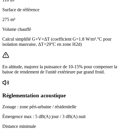
Surface de référence
275
m³
Volume chauffé
Calcul simplifié G×V×ΔT (coefficient G=1.8 W/m³.°C pour
isolation mauvaise, ΔT=29°C en zone H2d)
En altitude, majorez la puissance de 10-15% pour compenser la
baisse de rendement de l'unité extérieure par grand froid.
Réglementation acoustique
Zonage :
zone péri-urbaine / résidentielle
Émergence max :
5
dB(A) jour /
3
dB(A) nuit
Distance minimale