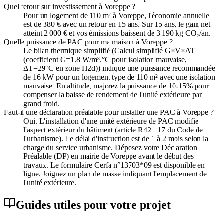
Quel retour sur investissement à Voreppe ?
Pour un logement de 110 m² à Voreppe, l'économie annuelle
est de 380 € avec un retour en 15 ans. Sur 15 ans, le gain net
atteint 2 000 € et vos émissions baissent de 3 190 kg CO₂/an.
Quelle puissance de PAC pour ma maison à Voreppe ?
Le bilan thermique simplifié (Calcul simplifié G×V×ΔT
(coefficient G=1.8 W/m³.°C pour isolation mauvaise,
ΔT=29°C en zone H2d)) indique une puissance recommandée
de 16 kW pour un logement type de 110 m² avec une isolation
mauvaise. En altitude, majorez la puissance de 10-15% pour
compenser la baisse de rendement de l'unité extérieure par
grand froid.
Faut-il une déclaration préalable pour installer une PAC à Voreppe ?
Oui. L'installation d'une unité extérieure de PAC modifie
l'aspect extérieur du bâtiment (article R421-17 du Code de
l'urbanisme). Le délai d'instruction est de 1 à 2 mois selon la
charge du service urbanisme. Déposez votre Déclaration
Préalable (DP) en mairie de Voreppe avant le début des
travaux. Le formulaire Cerfa n°13703*09 est disponible en
ligne. Joignez un plan de masse indiquant l'emplacement de
l'unité extérieure.
Guides utiles pour votre projet