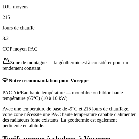
DJU moyens
215
Jours de chauffe
3.2
COP moyen PAC
Zone de montagne
—
la géothermie est à considérer pour un
rendement constant
💡 Notre recommandation pour
Voreppe
PAC Air/Eau haute température
—
monobloc ou bibloc haute
température (65°C)
(
10 à 16 kW
)
Avec une température de base de -9°C et 215 jours de chauffage,
votre zone nécessite une PAC haute température capable d'alimenter
des radiateurs fonte existants. La géothermie est également
pertinente en altitude.
Tarifs pompe à chaleur à
Voreppe