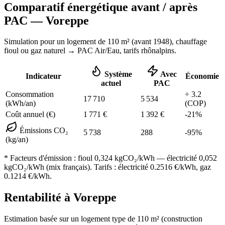
Comparatif énergétique avant / après
PAC —
Voreppe
Simulation pour un logement de
110
m² (
avant 1948
), chauffage
fioul ou gaz naturel
→ PAC Air/Eau,
tarifs rhônalpins
.
Système
Avec
Indicateur
Économie
actuel
PAC
Consommation
÷
3.2
17 710
5 534
(kWh/an)
(COP)
Coût annuel (€)
1 771
€
1 392
€
-
21
%
Émissions CO₂
5 738
288
-
95
%
(kg/an)
* Facteurs d'émission :
fioul 0,324
kgCO₂/kWh — électricité 0,052
kgCO₂/kWh (mix français). Tarifs : électricité
0.2516
€/kWh, gaz
0.1214
€/kWh.
Rentabilité à
Voreppe
Estimation basée sur un logement type de
110
m² (construction