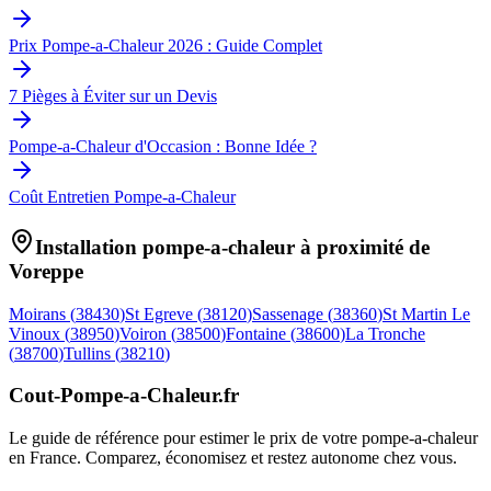
Prix Pompe-a-Chaleur 2026 : Guide Complet
7 Pièges à Éviter sur un Devis
Pompe-a-Chaleur d'Occasion : Bonne Idée ?
Coût Entretien Pompe-a-Chaleur
Installation pompe-a-chaleur à proximité de
Voreppe
Moirans
(
38430
)
St Egreve
(
38120
)
Sassenage
(
38360
)
St Martin Le
Vinoux
(
38950
)
Voiron
(
38500
)
Fontaine
(
38600
)
La Tronche
(
38700
)
Tullins
(
38210
)
Cout-Pompe-a-Chaleur
.fr
Le guide de référence pour estimer le prix de votre pompe-a-chaleur
en France. Comparez, économisez et restez autonome chez vous.