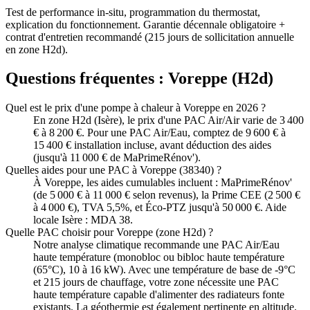
Test de performance in-situ, programmation du thermostat,
explication du fonctionnement. Garantie décennale obligatoire +
contrat d'entretien recommandé (215 jours de sollicitation annuelle
en zone H2d).
Questions fréquentes :
Voreppe
(
H2d
)
Quel est le prix d'une pompe à chaleur à Voreppe en 2026 ?
En zone H2d (Isère), le prix d'une PAC Air/Air varie de 3 400
€ à 8 200 €. Pour une PAC Air/Eau, comptez de 9 600 € à
15 400 € installation incluse, avant déduction des aides
(jusqu'à 11 000 € de MaPrimeRénov').
Quelles aides pour une PAC à Voreppe (38340) ?
À Voreppe, les aides cumulables incluent : MaPrimeRénov'
(de 5 000 € à 11 000 € selon revenus), la Prime CEE (2 500 €
à 4 000 €), TVA 5,5%, et Éco-PTZ jusqu'à 50 000 €. Aide
locale Isère : MDA 38.
Quelle PAC choisir pour Voreppe (zone H2d) ?
Notre analyse climatique recommande une PAC Air/Eau
haute température (monobloc ou bibloc haute température
(65°C), 10 à 16 kW). Avec une température de base de -9°C
et 215 jours de chauffage, votre zone nécessite une PAC
haute température capable d'alimenter des radiateurs fonte
existants. La géothermie est également pertinente en altitude.