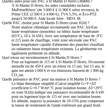
Quelles aides pour une PAC à St Martin D Heres (38400) ?
À St Martin D Heres, les aides cumulables incluent :
MaPrimeRénov' (de 5 000 € à 11 000 € selon revenus), la
Prime CEE (2 500 € à 4 000 €), TVA 5,5%, et Éco-PTZ
jusqu'à 50 000 €. Aide locale Isère : MDA 38.
Quelle PAC choisir pour St Martin D Heres (zone H2d) ?
Notre analyse climatique recommande une PAC Air/Eau
haute température (monobloc ou bibloc haute température
(65°C), 10 à 16 kW). Avec une température de base de -9°C
et 215 jours de chauffage, votre zone nécessite une PAC
haute température capable d'alimenter des plancher chauffant
ou radiateurs basse température existants. La géothermie est
également pertinente en altitude.
Quel retour sur investissement à St Martin D Heres ?
Pour un logement de 115 m² à St Martin D Heres, l'économie
annuelle est de 450 € avec un retour en 15 ans. Sur 15 ans, le
gain net atteint 2 000 € et vos émissions baissent de 1 900 kg
CO₂/an.
Quelle puissance de PAC pour ma maison à St Martin D Heres ?
Le bilan thermique simplifié (Calcul simplifié G×V×ΔT
(coefficient G=0.7 W/m³.°C pour isolation bonne, ΔT=29°C
en zone H2d)) indique une puissance recommandée de 6 kW
pour un logement type de 115 m² avec une isolation bonne.
En altitude, majorez la puissance de 10-15% pour compenser
la baisse de rendement de l'unité extérieure par grand froid.