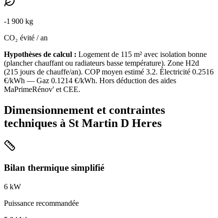
-
1 900
kg
CO₂ évité / an
Hypothèses de calcul :
Logement de
115
m² avec isolation
bonne
(
plancher chauffant ou radiateurs basse température
). Zone
H2d
(
215
jours de chauffe/an). COP moyen estimé
3.2
. Électricité
0.2516
€/kWh — Gaz
0.1214
€/kWh. Hors déduction des aides
MaPrimeRénov' et CEE.
Dimensionnement et contraintes
techniques à
St Martin D Heres
Bilan thermique simplifié
6
kW
Puissance recommandée