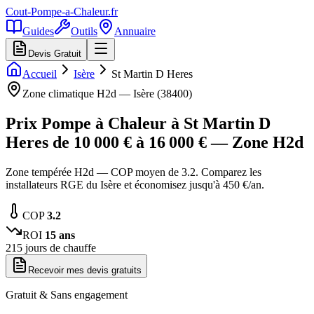
Cout-Pompe-a-Chaleur
.fr
Guides
Outils
Annuaire
Devis Gratuit
Accueil
Isère
St Martin D Heres
Zone climatique
H2d
—
Isère
(
38400
)
Prix Pompe à Chaleur à
St Martin D
Heres
de
10 000
€ à
16 000
€ — Zone
H2d
Zone tempérée H2d — COP moyen de 3.2. Comparez les
installateurs RGE du Isère et économisez jusqu'à 450 €/an.
COP
3.2
ROI
15
ans
215
jours de chauffe
Recevoir mes devis gratuits
Gratuit & Sans engagement