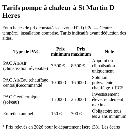
Tarifs pompe à chaleur à
St Martin D
Heres
Fourchettes de prix constatées en zone
H2d
(
H2d — Centre
tempéré
), installation comprise. Tarifs indicatifs avant déduction des
aides.
Prix
Prix
Type de PAC
Note
minimum
maximum
Appoint ou
PAC Air/Air
3 500
€
8 500
€
climatisation
(climatisation réversible)
uniquement
Solution
PAC Air/Eau (chauffage
10 000
€
16 000
€
polyvalente
central)
Recommandé
chauffage + ECS
Investissement
PAC Géothermique
15 000
€
25 000
€
élevé, rendement
(sol/eau)
maximal
Obligatoire tous
Entretien annuel
150
€
300
€
les 2 ans minimum
* Prix relevés en
2026
pour le département
Isère
(
38
). Les écarts