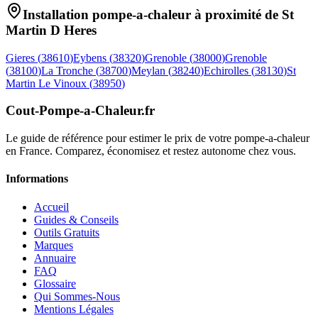
Installation pompe-a-chaleur à proximité de
St
Martin D Heres
Gieres
(
38610
)
Eybens
(
38320
)
Grenoble
(
38000
)
Grenoble
(
38100
)
La Tronche
(
38700
)
Meylan
(
38240
)
Echirolles
(
38130
)
St
Martin Le Vinoux
(
38950
)
Cout-Pompe-a-Chaleur
.fr
Le guide de référence pour estimer le prix de votre pompe-a-chaleur
en France. Comparez, économisez et restez autonome chez vous.
Informations
Accueil
Guides & Conseils
Outils Gratuits
Marques
Annuaire
FAQ
Glossaire
Qui Sommes-Nous
Mentions Légales