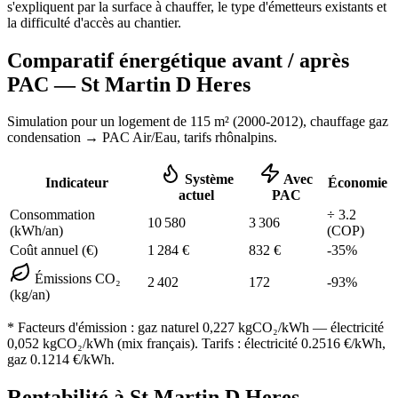
s'expliquent par la surface à chauffer, le type d'émetteurs existants et
la difficulté d'accès au chantier.
Comparatif énergétique avant / après
PAC —
St Martin D Heres
Simulation pour un logement de
115
m² (
2000-2012
), chauffage
gaz
condensation
→ PAC Air/Eau,
tarifs rhônalpins
.
Système
Avec
Indicateur
Économie
actuel
PAC
Consommation
÷
3.2
10 580
3 306
(kWh/an)
(COP)
Coût annuel (€)
1 284
€
832
€
-
35
%
Émissions CO₂
2 402
172
-
93
%
(kg/an)
* Facteurs d'émission :
gaz naturel 0,227
kgCO₂/kWh — électricité
0,052 kgCO₂/kWh (mix français). Tarifs : électricité
0.2516
€/kWh,
gaz
0.1214
€/kWh.
Rentabilité à
St Martin D Heres