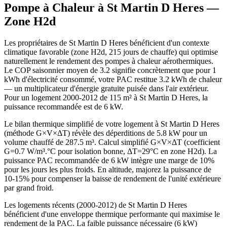
Pompe à Chaleur à
St Martin D Heres
—
Zone
H2d
Les propriétaires de St Martin D Heres bénéficient d'un contexte
climatique favorable (zone H2d, 215 jours de chauffe) qui optimise
naturellement le rendement des pompes à chaleur aérothermiques.
Le COP saisonnier moyen de 3.2 signifie concrètement que pour 1
kWh d'électricité consommé, votre PAC restitue 3.2 kWh de chaleur
— un multiplicateur d'énergie gratuite puisée dans l'air extérieur.
Pour un logement 2000-2012 de 115 m² à St Martin D Heres, la
puissance recommandée est de 6 kW.
Le bilan thermique simplifié de votre logement à St Martin D Heres
(méthode G×V×ΔT) révèle des déperditions de 5.8 kW pour un
volume chauffé de 287.5 m³. Calcul simplifié G×V×ΔT (coefficient
G=0.7 W/m³.°C pour isolation bonne, ΔT=29°C en zone H2d). La
puissance PAC recommandée de 6 kW intègre une marge de 10%
pour les jours les plus froids. En altitude, majorez la puissance de
10-15% pour compenser la baisse de rendement de l'unité extérieure
par grand froid.
Les logements récents (2000-2012) de St Martin D Heres
bénéficient d'une enveloppe thermique performante qui maximise le
rendement de la PAC. La faible puissance nécessaire (6 kW)