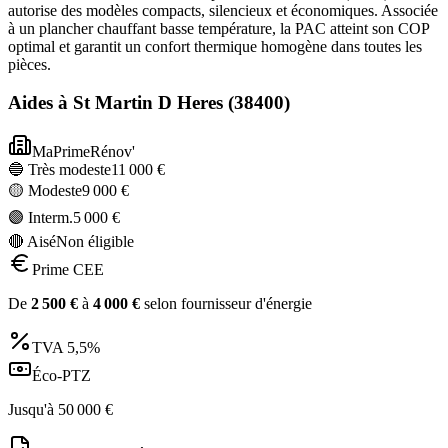
autorise des modèles compacts, silencieux et économiques. Associée
à un plancher chauffant basse température, la PAC atteint son COP
optimal et garantit un confort thermique homogène dans toutes les
pièces.
Aides à
St Martin D Heres
(
38400
)
MaPrimeRénov'
🔵 Très modeste
11 000
€
🟡 Modeste
9 000
€
🟣 Interm.
5 000
€
🔴 Aisé
Non éligible
Prime CEE
De
2 500
€
à
4 000
€
selon fournisseur d'énergie
TVA
5,5%
Éco-PTZ
Jusqu'à
50 000
€