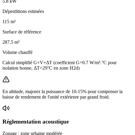
5.8
kW
Déperditions estimées
115
m²
Surface de référence
287.5
m³
Volume chauffé
Calcul simplifié G×V×ΔT (coefficient G=0.7 W/m³.°C pour
isolation bonne, ΔT=29°C en zone H2d)
En altitude, majorez la puissance de 10-15% pour compenser la
baisse de rendement de l'unité extérieure par grand froid.
Réglementation acoustique
Zonage :
zone urbaine modérée