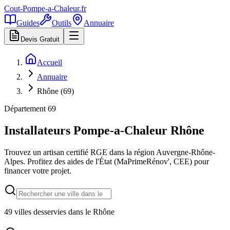
Cout-Pompe-a-Chaleur
.fr
Guides
Outils
Annuaire
Devis Gratuit
Accueil
Annuaire
Rhône (69)
Département
69
Installateurs Pompe-a-Chaleur
Rhône
Trouvez un artisan certifié RGE dans la région
Auvergne-Rhône-
Alpes
. Profitez des aides de l'État (MaPrimeRénov', CEE) pour
financer votre projet.
49
villes desservies dans le
Rhône