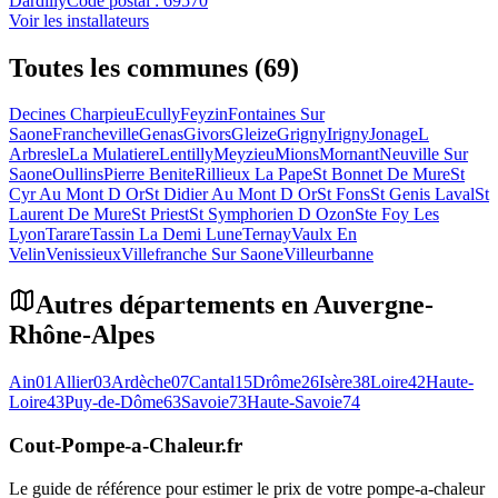
Dardilly
Code postal :
69570
Voir les installateurs
Toutes les communes (69)
Decines Charpieu
Ecully
Feyzin
Fontaines Sur
Saone
Francheville
Genas
Givors
Gleize
Grigny
Irigny
Jonage
L
Arbresle
La Mulatiere
Lentilly
Meyzieu
Mions
Mornant
Neuville Sur
Saone
Oullins
Pierre Benite
Rillieux La Pape
St Bonnet De Mure
St
Cyr Au Mont D Or
St Didier Au Mont D Or
St Fons
St Genis Laval
St
Laurent De Mure
St Priest
St Symphorien D Ozon
Ste Foy Les
Lyon
Tarare
Tassin La Demi Lune
Ternay
Vaulx En
Velin
Venissieux
Villefranche Sur Saone
Villeurbanne
Autres départements en
Auvergne-
Rhône-Alpes
Ain
01
Allier
03
Ardèche
07
Cantal
15
Drôme
26
Isère
38
Loire
42
Haute-
Loire
43
Puy-de-Dôme
63
Savoie
73
Haute-Savoie
74
Cout-Pompe-a-Chaleur
.fr
Le guide de référence pour estimer le prix de votre pompe-a-chaleur