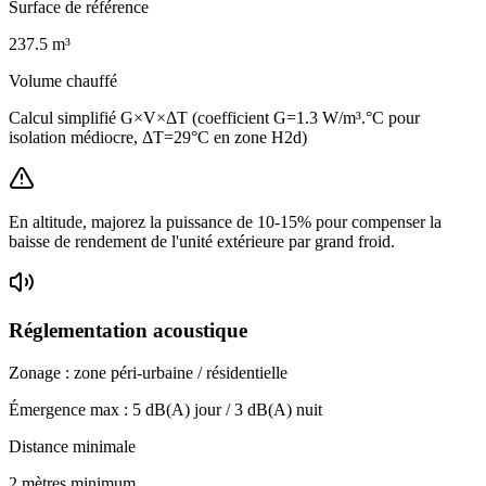
Surface de référence
237.5
m³
Volume chauffé
Calcul simplifié G×V×ΔT (coefficient G=1.3 W/m³.°C pour
isolation médiocre, ΔT=29°C en zone H2d)
En altitude, majorez la puissance de 10-15% pour compenser la
baisse de rendement de l'unité extérieure par grand froid.
Réglementation acoustique
Zonage :
zone péri-urbaine / résidentielle
Émergence max :
5
dB(A) jour /
3
dB(A) nuit
Distance minimale
2 mètres minimum