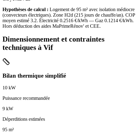
Hypothèses de calcul :
Logement de
95
m² avec isolation
médiocre
(
convecteurs électriques
). Zone
H2d
(
215
jours de chauffe/an). COP
moyen estimé
3.2
. Électricité
0.2516
€/kWh — Gaz
0.1214
€/kWh.
Hors déduction des aides MaPrimeRénov' et CEE.
Dimensionnement et contraintes
techniques à
Vif
Bilan thermique simplifié
10
kW
Puissance recommandée
9
kW
Déperditions estimées
95
m²