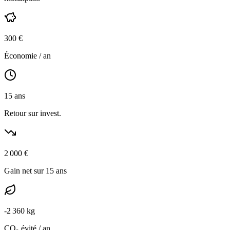
300
€
Économie / an
15
ans
Retour sur invest.
2 000
€
Gain net sur 15 ans
-
2 360
kg
CO₂ évité / an