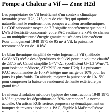
Pompe à Chaleur à
Vif
— Zone
H2d
Les propriétaires de Vif bénéficient d'un contexte climatique
favorable (zone H2d, 215 jours de chauffe) qui optimise
naturellement le rendement des pompes à chaleur aérothermiques.
Le COP saisonnier moyen de 3.2 signifie concrètement que pour 1
kWh d'électricité consommé, votre PAC restitue 3.2 kWh de chaleur
— un multiplicateur d'énergie gratuite puisée dans l'air extérieur.
Pour un logement 1948-1975 de 95 m² à Vif, la puissance
recommandée est de 10 kW.
Le bilan thermique simplifié de votre logement à Vif (méthode
G×V×ΔT) révèle des déperditions de 9 kW pour un volume chauffé
de 237.5 m³. Calcul simplifié G×V×ΔT (coefficient G=1.3 W/m³.°C
pour isolation médiocre, ΔT=29°C en zone H2d). La puissance
PAC recommandée de 10 kW intègre une marge de 10% pour les
jours les plus froids. En altitude, majorez la puissance de 10-15%
pour compenser la baisse de rendement de l'unité extérieure par
grand froid.
Le niveau d'isolation médiocre typique des constructions 1948-1975
à Vif augmente les déperditions de 20% par rapport à la norme
actuelle. Un artisan RGE sérieux proposera systématiquement un
bouquet de travaux : isolation + PAC, éligible à MaPrimeRénov'