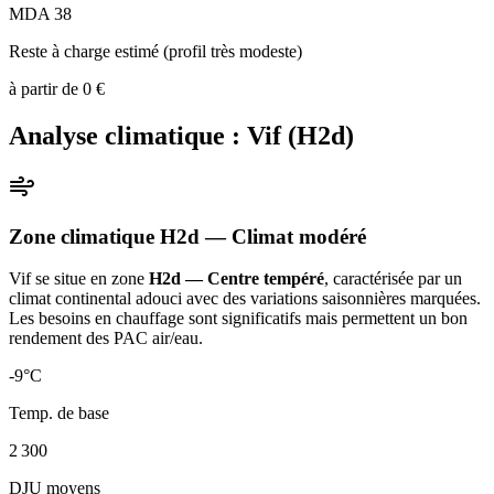
MDA 38
Reste à charge estimé (profil très modeste)
à partir de
0
€
Analyse climatique :
Vif
(
H2d
)
Zone climatique
H2d
— Climat
modéré
Vif
se situe en zone
H2d — Centre tempéré
, caractérisée par un
climat continental adouci avec des variations saisonnières marquées.
Les besoins en chauffage sont significatifs mais permettent un bon
rendement des PAC air/eau
.
-9
°C
Temp. de base
2 300
DJU moyens