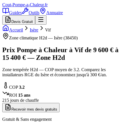
Cout-Pompe-a-Chaleur
.fr
Guides
Outils
Annuaire
Devis Gratuit
Accueil
Isère
Vif
Zone climatique
H2d
—
Isère
(
38450
)
Prix Pompe à Chaleur à
Vif
de
9 600
€ à
15 400
€ — Zone
H2d
Zone tempérée H2d — COP moyen de 3.2. Comparez les
installateurs RGE du Isère et économisez jusqu'à 300 €/an.
COP
3.2
ROI
15
ans
215
jours de chauffe
Recevoir mes devis gratuits
Gratuit & Sans engagement