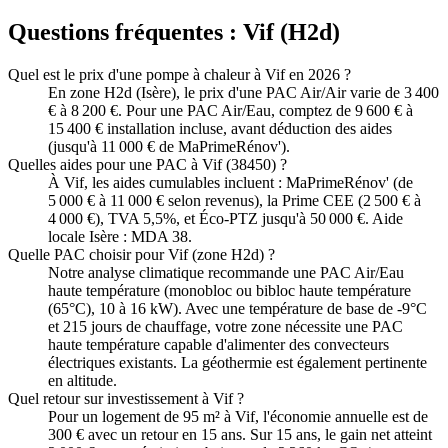
Questions fréquentes :
Vif
(
H2d
)
Quel est le prix d'une pompe à chaleur à Vif en 2026 ?
En zone H2d (Isère), le prix d'une PAC Air/Air varie de 3 400
€ à 8 200 €. Pour une PAC Air/Eau, comptez de 9 600 € à
15 400 € installation incluse, avant déduction des aides
(jusqu'à 11 000 € de MaPrimeRénov').
Quelles aides pour une PAC à Vif (38450) ?
À Vif, les aides cumulables incluent : MaPrimeRénov' (de
5 000 € à 11 000 € selon revenus), la Prime CEE (2 500 € à
4 000 €), TVA 5,5%, et Éco-PTZ jusqu'à 50 000 €. Aide
locale Isère : MDA 38.
Quelle PAC choisir pour Vif (zone H2d) ?
Notre analyse climatique recommande une PAC Air/Eau
haute température (monobloc ou bibloc haute température
(65°C), 10 à 16 kW). Avec une température de base de -9°C
et 215 jours de chauffage, votre zone nécessite une PAC
haute température capable d'alimenter des convecteurs
électriques existants. La géothermie est également pertinente
en altitude.
Quel retour sur investissement à Vif ?
Pour un logement de 95 m² à Vif, l'économie annuelle est de
300 € avec un retour en 15 ans. Sur 15 ans, le gain net atteint