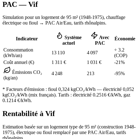
PAC —
Vif
Simulation pour un logement de
95
m² (
1948-1975
), chauffage
électrique ou fioul
→ PAC Air/Eau,
tarifs rhônalpins
.
Système
Avec
Indicateur
Économie
actuel
PAC
Consommation
÷
3.2
13 110
4 097
(kWh/an)
(COP)
Coût annuel (€)
1 311
€
1 031
€
-
21
%
Émissions CO₂
4 248
213
-
95
%
(kg/an)
* Facteurs d'émission :
fioul 0,324
kgCO₂/kWh — électricité 0,052
kgCO₂/kWh (mix français). Tarifs : électricité
0.2516
€/kWh, gaz
0.1214
€/kWh.
Rentabilité à
Vif
Estimation basée sur un logement type de
95
m² (construction
1948-
1975
),
électrique ou fioul
remplacé par une PAC Air/Eau,
tarifs
rhônalpins
.