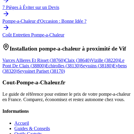
7 Pièges à Éviter sur un Devis
Pompe-a-Chaleur d'Occasion : Bonne Idée ?
Coût Entretien Pompe-a-Chaleur
Installation pompe-a-chaleur à proximité de
Vif
Varces Allieres Et Risset
(
38760
)
Claix
(
38640
)
Vizille
(
38220
)
Le
Pont De Claix
(
38800
)
Echirolles
(
38130
)
Seyssins
(
38180
)
Eybens
(
38320
)
Seyssinet Pariset
(
38170
)
Cout-Pompe-a-Chaleur
.fr
Le guide de référence pour estimer le prix de votre pompe-a-chaleur
en France. Comparez, économisez et restez autonome chez vous.
Informations
Accueil
Guides & Conseils
Outils Gratuits