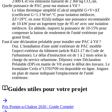
2 000 € et vos émissions baissent de 2 360 kg CO₂/an.
Quelle puissance de PAC pour ma maison à Vif ?
Le bilan thermique simplifié (Calcul simplifié G×V×ΔT
(coefficient G=1.3 W/m³.°C pour isolation médiocre,
ΔT=29°C en zone H2d)) indique une puissance recommandée
de 10 kW pour un logement type de 95 m² avec une isolation
médiocre. En altitude, majorez la puissance de 10-15% pour
compenser la baisse de rendement de l'unité extérieure par
grand froid.
Faut-il une déclaration préalable pour installer une PAC à Vif ?
Oui. L'installation d'une unité extérieure de PAC modifie
l'aspect extérieur du bâtiment (article R421-17 du Code de
l'urbanisme). Le délai d'instruction est de 1 à 2 mois selon la
charge du service urbanisme. Déposez votre Déclaration
Préalable (DP) en mairie de Vif avant le début des travaux. Le
formulaire Cerfa n°13703*09 est disponible en ligne. Joignez
un plan de masse indiquant l'emplacement de l'unité
extérieure.
Guides utiles pour votre projet
Prix Pompe-a-Chaleur 2026 : Guide Complet