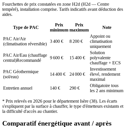
Fourchettes de prix constatées en zone
H2d
(
H2d — Centre
tempéré
), installation comprise. Tarifs indicatifs avant déduction des
aides.
Prix
Prix
Type de PAC
Note
minimum
maximum
Appoint ou
PAC Air/Air
3 400
€
8 200
€
climatisation
(climatisation réversible)
uniquement
Solution
PAC Air/Eau (chauffage
9 600
€
15 400
€
polyvalente
central)
Recommandé
chauffage + ECS
Investissement
PAC Géothermique
14 400
€
24 000
€
élevé, rendement
(sol/eau)
maximal
Obligatoire tous
Entretien annuel
140
€
290
€
les 2 ans minimum
* Prix relevés en
2026
pour le département
Isère
(
38
). Les écarts
s'expliquent par la surface à chauffer, le type d'émetteurs existants et
la difficulté d'accès au chantier.
Comparatif énergétique avant / après