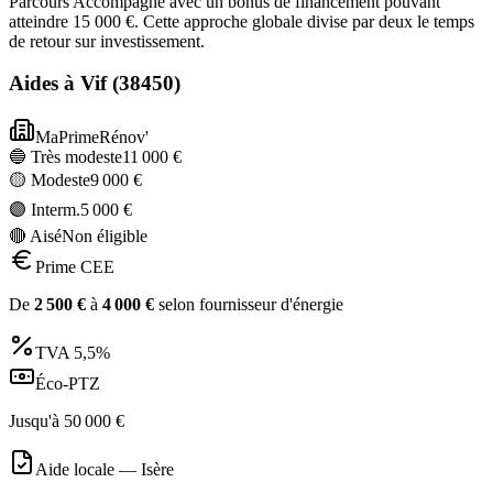
Parcours Accompagné avec un bonus de financement pouvant
atteindre 15 000 €. Cette approche globale divise par deux le temps
de retour sur investissement.
Aides à
Vif
(
38450
)
MaPrimeRénov'
🔵 Très modeste
11 000
€
🟡 Modeste
9 000
€
🟣 Interm.
5 000
€
🔴 Aisé
Non éligible
Prime CEE
De
2 500
€
à
4 000
€
selon fournisseur d'énergie
TVA
5,5%
Éco-PTZ
Jusqu'à
50 000
€
Aide locale —
Isère