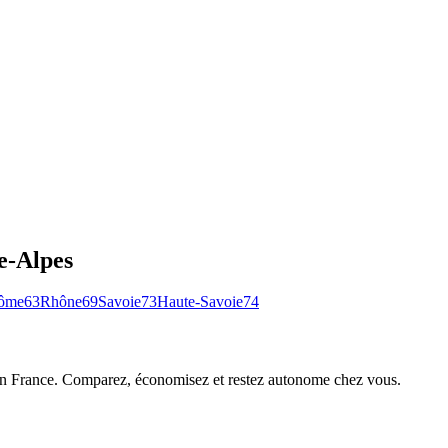
e-Alpes
ôme
63
Rhône
69
Savoie
73
Haute-Savoie
74
 en France. Comparez, économisez et restez autonome chez vous.