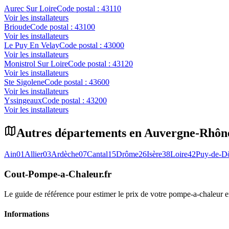
Aurec Sur Loire
Code postal :
43110
Voir les installateurs
Brioude
Code postal :
43100
Voir les installateurs
Le Puy En Velay
Code postal :
43000
Voir les installateurs
Monistrol Sur Loire
Code postal :
43120
Voir les installateurs
Ste Sigolene
Code postal :
43600
Voir les installateurs
Yssingeaux
Code postal :
43200
Voir les installateurs
Autres départements en
Auvergne-Rhôn
Ain
01
Allier
03
Ardèche
07
Cantal
15
Drôme
26
Isère
38
Loire
42
Puy-de-D
Cout-Pompe-a-Chaleur
.fr
Le guide de référence pour estimer le prix de votre pompe-a-chaleur
Informations