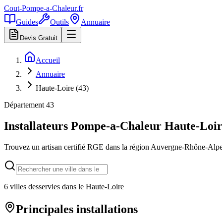
Cout-Pompe-a-Chaleur
.fr
Guides
Outils
Annuaire
Devis Gratuit
Accueil
Annuaire
Haute-Loire (43)
Département
43
Installateurs Pompe-a-Chaleur
Haute-Loi
Trouvez un artisan certifié RGE dans la région
Auvergne-Rhône-Alp
6
villes desservies dans le
Haute-Loire
Principales installations