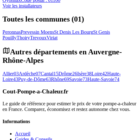
Oyonnax
Code postal :
01100
Voir les installateurs
Toutes les communes (01)
Peronnas
Prevessin Moens
St Denis Les Bourg
St Genis
Pouilly
Thoiry
Trevoux
Viriat
Autres départements en
Auvergne-
Rhône-Alpes
Allier
03
Ardèche
07
Cantal
15
Drôme
26
Isère
38
Loire
42
Haute-
Loire
43
Puy-de-Dôme
63
Rhône
69
Savoie
73
Haute-Savoie
74
Cout-Pompe-a-Chaleur
.fr
Le guide de référence pour estimer le prix de votre pompe-a-chaleur
en France. Comparez, économisez et restez autonome chez vous.
Informations
Accueil
Guides & Conseils