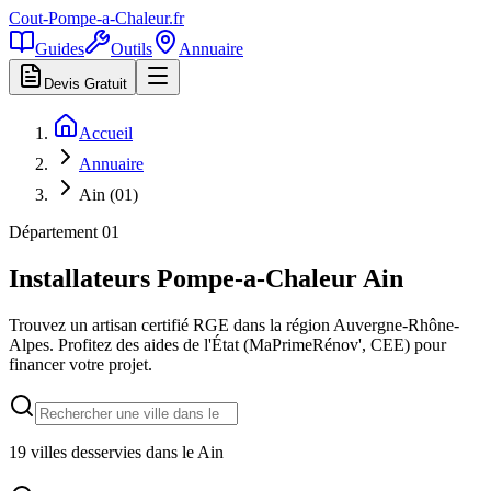
Cout-Pompe-a-Chaleur
.fr
Guides
Outils
Annuaire
Devis Gratuit
Accueil
Annuaire
Ain (01)
Département
01
Installateurs Pompe-a-Chaleur
Ain
Trouvez un artisan certifié RGE dans la région
Auvergne-Rhône-
Alpes
. Profitez des aides de l'État (MaPrimeRénov', CEE) pour
financer votre projet.
19
villes desservies dans le
Ain