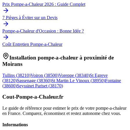
Prix Pompe-a-Chaleur 2026 : Guide Complet
7 Pièges à Éviter sur un Devis
Pompe-a-Chaleur d'Occasion : Bonne Idée ?
Coût Entretien Pompe-a-Chaleur
Installation pompe-a-chaleur à proximité de
Moirans
Tullins
(
38210
)
Voiron
(
38500
)
Voreppe
(
38340
)
St Egreve
(
38120
)
Sassenage
(
38360
)
St Martin Le Vinoux
(
38950
)
Fontaine
(
38600
)
Seyssinet Pariset
(
38170
)
Cout-Pompe-a-Chaleur
.fr
Le guide de référence pour estimer le prix de votre pompe-a-chaleur
en France. Comparez, économisez et restez autonome chez vous.
Informations