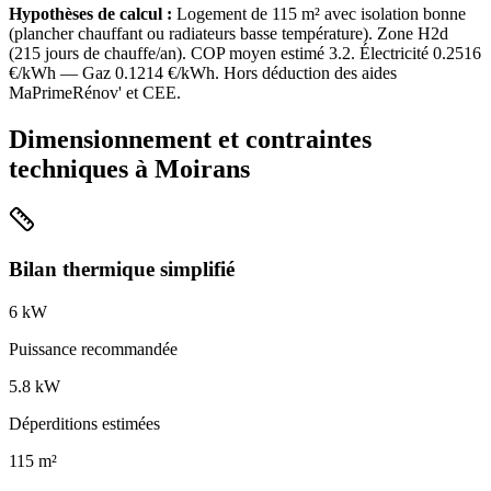
Hypothèses de calcul :
Logement de
115
m² avec isolation
bonne
(
plancher chauffant ou radiateurs basse température
). Zone
H2d
(
215
jours de chauffe/an). COP moyen estimé
3.2
. Électricité
0.2516
€/kWh — Gaz
0.1214
€/kWh. Hors déduction des aides
MaPrimeRénov' et CEE.
Dimensionnement et contraintes
techniques à
Moirans
Bilan thermique simplifié
6
kW
Puissance recommandée
5.8
kW
Déperditions estimées
115
m²