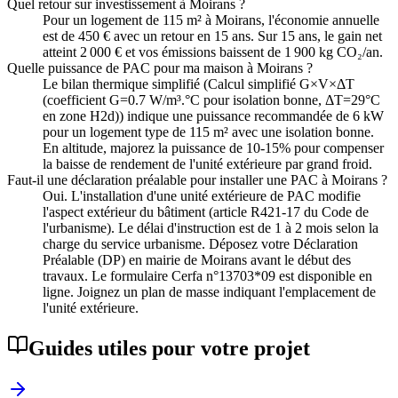
Quel retour sur investissement à Moirans ?
Pour un logement de 115 m² à Moirans, l'économie annuelle
est de 450 € avec un retour en 15 ans. Sur 15 ans, le gain net
atteint 2 000 € et vos émissions baissent de 1 900 kg CO₂/an.
Quelle puissance de PAC pour ma maison à Moirans ?
Le bilan thermique simplifié (Calcul simplifié G×V×ΔT
(coefficient G=0.7 W/m³.°C pour isolation bonne, ΔT=29°C
en zone H2d)) indique une puissance recommandée de 6 kW
pour un logement type de 115 m² avec une isolation bonne.
En altitude, majorez la puissance de 10-15% pour compenser
la baisse de rendement de l'unité extérieure par grand froid.
Faut-il une déclaration préalable pour installer une PAC à Moirans ?
Oui. L'installation d'une unité extérieure de PAC modifie
l'aspect extérieur du bâtiment (article R421-17 du Code de
l'urbanisme). Le délai d'instruction est de 1 à 2 mois selon la
charge du service urbanisme. Déposez votre Déclaration
Préalable (DP) en mairie de Moirans avant le début des
travaux. Le formulaire Cerfa n°13703*09 est disponible en
ligne. Joignez un plan de masse indiquant l'emplacement de
l'unité extérieure.
Guides utiles pour votre projet