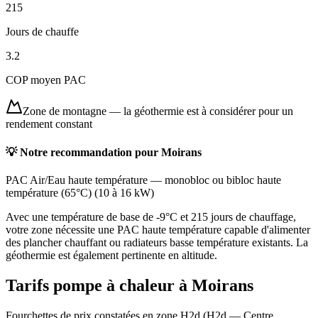
215
Jours de chauffe
3.2
COP moyen PAC
Zone de montagne
—
la géothermie est à considérer pour un
rendement constant
💡 Notre recommandation pour
Moirans
PAC Air/Eau haute température
—
monobloc ou bibloc haute
température (65°C)
(
10 à 16 kW
)
Avec une température de base de -9°C et 215 jours de chauffage,
votre zone nécessite une PAC haute température capable d'alimenter
des plancher chauffant ou radiateurs basse température existants. La
géothermie est également pertinente en altitude.
Tarifs pompe à chaleur à
Moirans
Fourchettes de prix constatées en zone
H2d
(
H2d — Centre