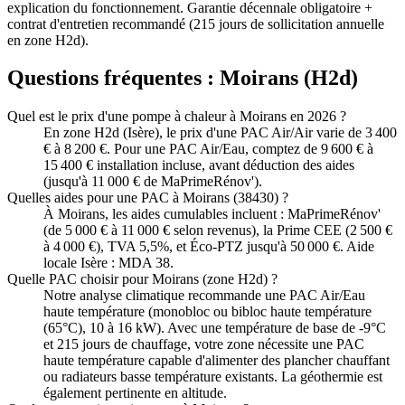
explication du fonctionnement. Garantie décennale obligatoire +
contrat d'entretien recommandé (215 jours de sollicitation annuelle
en zone H2d).
Questions fréquentes :
Moirans
(
H2d
)
Quel est le prix d'une pompe à chaleur à Moirans en 2026 ?
En zone H2d (Isère), le prix d'une PAC Air/Air varie de 3 400
€ à 8 200 €. Pour une PAC Air/Eau, comptez de 9 600 € à
15 400 € installation incluse, avant déduction des aides
(jusqu'à 11 000 € de MaPrimeRénov').
Quelles aides pour une PAC à Moirans (38430) ?
À Moirans, les aides cumulables incluent : MaPrimeRénov'
(de 5 000 € à 11 000 € selon revenus), la Prime CEE (2 500 €
à 4 000 €), TVA 5,5%, et Éco-PTZ jusqu'à 50 000 €. Aide
locale Isère : MDA 38.
Quelle PAC choisir pour Moirans (zone H2d) ?
Notre analyse climatique recommande une PAC Air/Eau
haute température (monobloc ou bibloc haute température
(65°C), 10 à 16 kW). Avec une température de base de -9°C
et 215 jours de chauffage, votre zone nécessite une PAC
haute température capable d'alimenter des plancher chauffant
ou radiateurs basse température existants. La géothermie est
également pertinente en altitude.