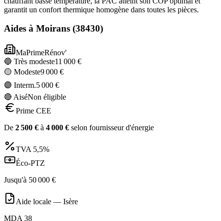
chauffant basse température, la PAC atteint son COP optimal et
garantit un confort thermique homogène dans toutes les pièces.
Aides à
Moirans
(
38430
)
MaPrimeRénov'
🔵 Très modeste
11 000
€
🟡 Modeste
9 000
€
🟣 Interm.
5 000
€
🔴 Aisé
Non éligible
Prime CEE
De
2 500
€
à
4 000
€
selon fournisseur d'énergie
TVA
5,5%
Éco-PTZ
Jusqu'à
50 000
€
Aide locale —
Isère
MDA 38