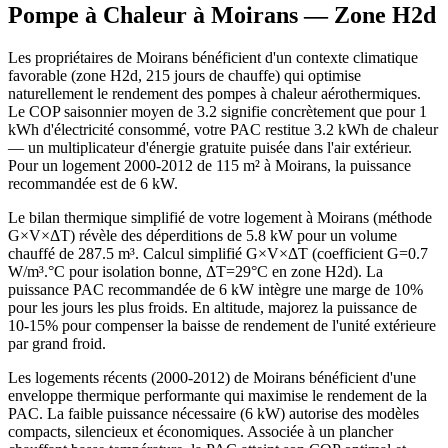
Pompe à Chaleur à
Moirans
— Zone
H2d
Les propriétaires de Moirans bénéficient d'un contexte climatique
favorable (zone H2d, 215 jours de chauffe) qui optimise
naturellement le rendement des pompes à chaleur aérothermiques.
Le COP saisonnier moyen de 3.2 signifie concrètement que pour 1
kWh d'électricité consommé, votre PAC restitue 3.2 kWh de chaleur
— un multiplicateur d'énergie gratuite puisée dans l'air extérieur.
Pour un logement 2000-2012 de 115 m² à Moirans, la puissance
recommandée est de 6 kW.
Le bilan thermique simplifié de votre logement à Moirans (méthode
G×V×ΔT) révèle des déperditions de 5.8 kW pour un volume
chauffé de 287.5 m³. Calcul simplifié G×V×ΔT (coefficient G=0.7
W/m³.°C pour isolation bonne, ΔT=29°C en zone H2d). La
puissance PAC recommandée de 6 kW intègre une marge de 10%
pour les jours les plus froids. En altitude, majorez la puissance de
10-15% pour compenser la baisse de rendement de l'unité extérieure
par grand froid.
Les logements récents (2000-2012) de Moirans bénéficient d'une
enveloppe thermique performante qui maximise le rendement de la
PAC. La faible puissance nécessaire (6 kW) autorise des modèles
compacts, silencieux et économiques. Associée à un plancher