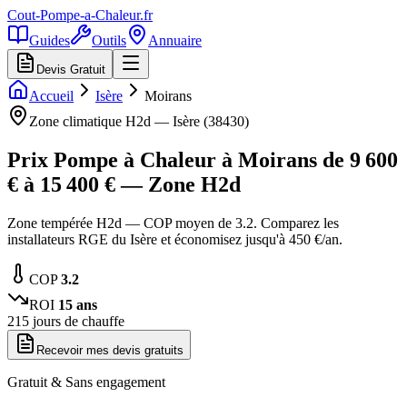
Cout-Pompe-a-Chaleur
.fr
Guides
Outils
Annuaire
Devis Gratuit
Accueil
Isère
Moirans
Zone climatique
H2d
—
Isère
(
38430
)
Prix Pompe à Chaleur à
Moirans
de
9 600
€ à
15 400
€ — Zone
H2d
Zone tempérée H2d — COP moyen de 3.2. Comparez les
installateurs RGE du Isère et économisez jusqu'à 450 €/an.
COP
3.2
ROI
15
ans
215
jours de chauffe
Recevoir mes devis gratuits
Gratuit & Sans engagement