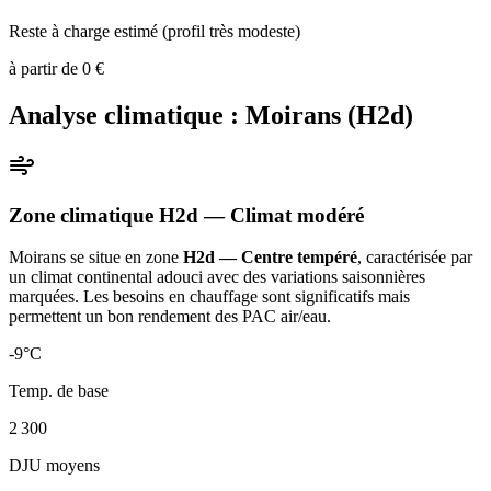
Reste à charge estimé (profil très modeste)
à partir de
0
€
Analyse climatique :
Moirans
(
H2d
)
Zone climatique
H2d
— Climat
modéré
Moirans
se situe en zone
H2d — Centre tempéré
, caractérisée par
un
climat continental adouci avec des variations saisonnières
marquées. Les besoins en chauffage sont significatifs mais
permettent un bon rendement des PAC air/eau
.
-9
°C
Temp. de base
2 300
DJU moyens