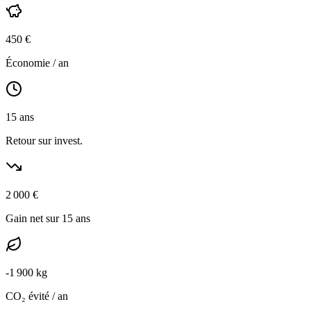
450
€
Économie / an
15
ans
Retour sur invest.
2 000
€
Gain net sur 15 ans
-
1 900
kg
CO₂ évité / an