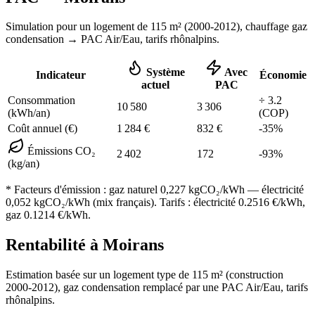
Simulation pour un logement de
115
m² (
2000-2012
), chauffage
gaz
condensation
→ PAC Air/Eau,
tarifs rhônalpins
.
Système
Avec
Indicateur
Économie
actuel
PAC
Consommation
÷
3.2
10 580
3 306
(kWh/an)
(COP)
Coût annuel (€)
1 284
€
832
€
-
35
%
Émissions CO₂
2 402
172
-
93
%
(kg/an)
* Facteurs d'émission :
gaz naturel 0,227
kgCO₂/kWh — électricité
0,052 kgCO₂/kWh (mix français). Tarifs : électricité
0.2516
€/kWh,
gaz
0.1214
€/kWh.
Rentabilité à
Moirans
Estimation basée sur un logement type de
115
m² (construction
2000-2012
),
gaz condensation
remplacé par une PAC Air/Eau,
tarifs
rhônalpins
.