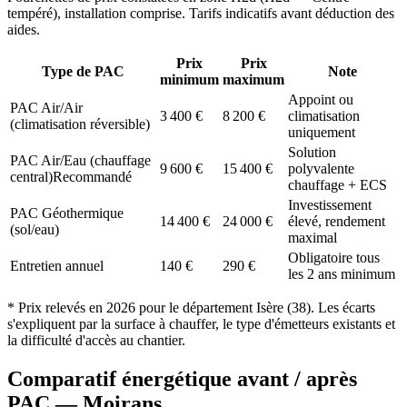
tempéré
), installation comprise. Tarifs indicatifs avant déduction des
aides.
Prix
Prix
Type de PAC
Note
minimum
maximum
Appoint ou
PAC Air/Air
3 400
€
8 200
€
climatisation
(climatisation réversible)
uniquement
Solution
PAC Air/Eau (chauffage
9 600
€
15 400
€
polyvalente
central)
Recommandé
chauffage + ECS
Investissement
PAC Géothermique
14 400
€
24 000
€
élevé, rendement
(sol/eau)
maximal
Obligatoire tous
Entretien annuel
140
€
290
€
les 2 ans minimum
* Prix relevés en
2026
pour le département
Isère
(
38
). Les écarts
s'expliquent par la surface à chauffer, le type d'émetteurs existants et
la difficulté d'accès au chantier.
Comparatif énergétique avant / après
PAC —
Moirans