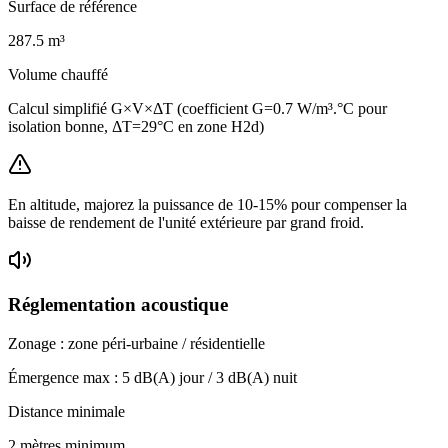
Surface de référence
287.5
m³
Volume chauffé
Calcul simplifié G×V×ΔT (coefficient G=0.7 W/m³.°C pour
isolation bonne, ΔT=29°C en zone H2d)
En altitude, majorez la puissance de 10-15% pour compenser la
baisse de rendement de l'unité extérieure par grand froid.
Réglementation acoustique
Zonage :
zone péri-urbaine / résidentielle
Émergence max :
5
dB(A) jour /
3
dB(A) nuit
Distance minimale
2 mètres minimum