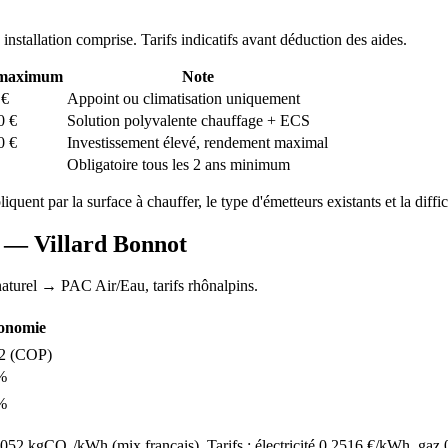
, installation comprise. Tarifs indicatifs avant déduction des aides.
 maximum
Note
€
Appoint ou climatisation uniquement
0
€
Solution polyvalente chauffage + ECS
0
€
Investissement élevé, rendement maximal
Obligatoire tous les 2 ans minimum
pliquent par la surface à chauffer, le type d'émetteurs existants et la diffi
AC —
Villard Bonnot
aturel
→ PAC Air/Eau,
tarifs rhônalpins
.
onomie
2
(COP)
%
%
52 kgCO₂/kWh (mix français). Tarifs : électricité
0.2516
€/kWh, gaz