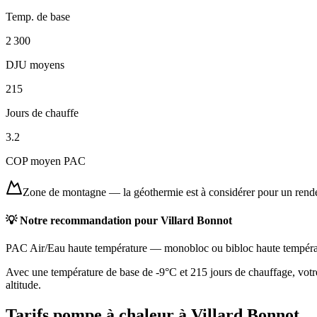
Temp. de base
2 300
DJU moyens
215
Jours de chauffe
3.2
COP moyen PAC
Zone de montagne
—
la géothermie est à considérer pour un ren
💡 Notre recommandation pour
Villard Bonnot
PAC Air/Eau haute température
—
monobloc ou bibloc haute tempéra
Avec une température de base de -9°C et 215 jours de chauffage, votre
altitude.
Tarifs pompe à chaleur à
Villard Bonnot