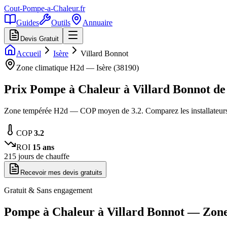
Cout-Pompe-a-Chaleur
.fr
Guides
Outils
Annuaire
Devis Gratuit
Accueil
Isère
Villard Bonnot
Zone climatique
H2d
—
Isère
(
38190
)
Prix Pompe à Chaleur à
Villard Bonnot
d
Zone tempérée H2d — COP moyen de 3.2. Comparez les installateurs
COP
3.2
ROI
15
ans
215
jours de chauffe
Recevoir mes devis gratuits
Gratuit & Sans engagement
Pompe à Chaleur à
Villard Bonnot
— Zon