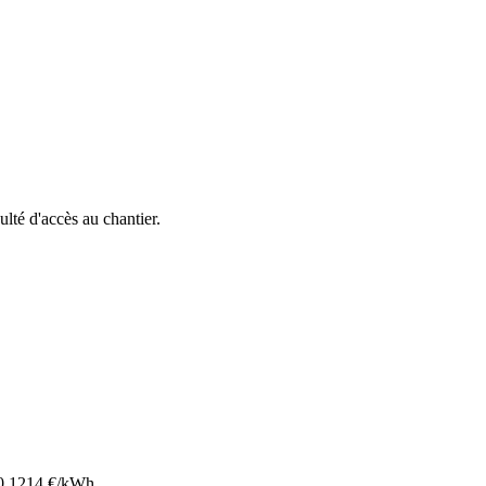
culté d'accès au chantier.
0.1214
€/kWh.