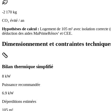
-
2 170
kg
CO₂ évité / an
Hypothèses de calcul :
Logement de
105
m² avec isolation
correcte
(
déduction des aides MaPrimeRénov' et CEE.
Dimensionnement et contraintes technique
Bilan thermique simplifié
8
kW
Puissance recommandée
6.9
kW
Déperditions estimées
105
m²