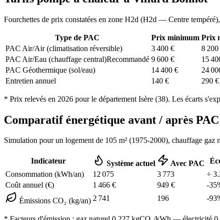
Fourchettes de prix constatées en zone
H2d
(
H2d — Centre tempéré
)
Type de PAC
Prix minimum
Prix
PAC Air/Air (climatisation réversible)
3 400
€
8 200
PAC Air/Eau (chauffage central)
Recommandé
9 600
€
15 40
PAC Géothermique (sol/eau)
14 400
€
24 00
Entretien annuel
140
€
290
€
* Prix relevés en
2026
pour le département
Isère
(
38
). Les écarts s'ex
Comparatif énergétique avant / après P
Simulation pour un logement de
105
m² (
1975-2000
), chauffage
gaz n
Indicateur
Éc
Système actuel
Avec PAC
Consommation (kWh/an)
12 075
3 773
÷
3.
Coût annuel (€)
1 466
€
949
€
-
35
2 741
196
-
93
Émissions CO₂ (kg/an)
* Facteurs d'émission :
gaz naturel 0,227
kgCO₂/kWh — électricité 0,0