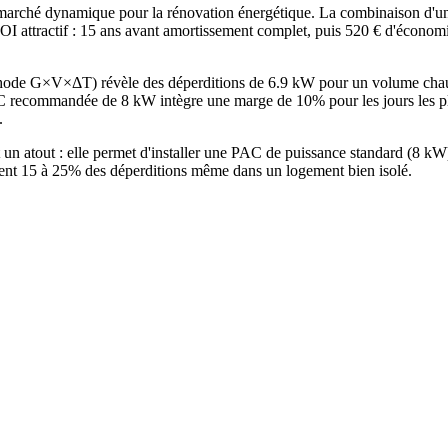
ché dynamique pour la rénovation énergétique. La combinaison d'un p
 ROI attractif : 15 ans avant amortissement complet, puis 520 € d'économ
méthode G×V×ΔT) révèle des déperditions de 6.9 kW pour un volume cha
 recommandée de 8 kW intègre une marge de 10% pour les jours les plu
.
t un atout : elle permet d'installer une PAC de puissance standard (8 
ntent 15 à 25% des déperditions même dans un logement bien isolé.