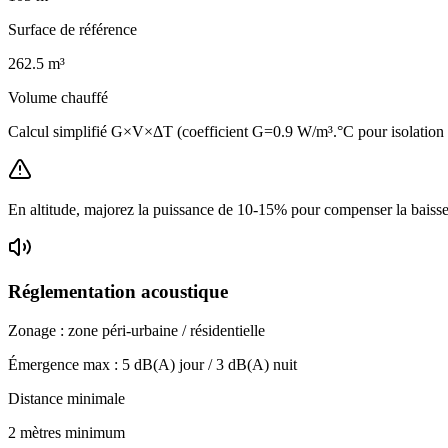
Surface de référence
262.5
m³
Volume chauffé
Calcul simplifié G×V×ΔT (coefficient G=0.9 W/m³.°C pour isolatio
En altitude, majorez la puissance de 10-15% pour compenser la baisse 
Réglementation acoustique
Zonage :
zone péri-urbaine / résidentielle
Émergence max :
5
dB(A) jour /
3
dB(A) nuit
Distance minimale
2 mètres minimum