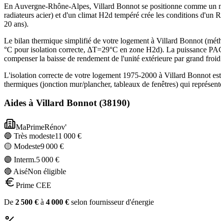
En Auvergne-Rhône-Alpes, Villard Bonnot se positionne comme un mar
radiateurs acier) et d'un climat H2d tempéré crée les conditions d'un
20 ans).
Le bilan thermique simplifié de votre logement à Villard Bonnot (
°C pour isolation correcte, ΔT=29°C en zone H2d). La puissance PAC
compenser la baisse de rendement de l'unité extérieure par grand froid
L'isolation correcte de votre logement 1975-2000 à Villard Bonnot es
thermiques (jonction mur/plancher, tableaux de fenêtres) qui représe
Aides à
Villard Bonnot
(
38190
)
MaPrimeRénov'
🔵 Très modeste
11 000
€
🟡 Modeste
9 000
€
🟣 Interm.
5 000
€
🔴 Aisé
Non éligible
Prime CEE
De
2 500
€
à
4 000
€
selon fournisseur d'énergie