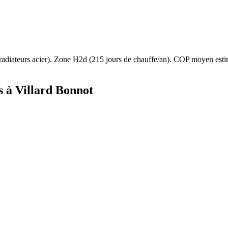
radiateurs acier
). Zone
H2d
(
215
jours de chauffe/an). COP moyen est
s à
Villard Bonnot