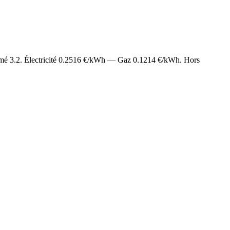
imé
3.2
. Électricité
0.2516
€/kWh — Gaz
0.1214
€/kWh. Hors