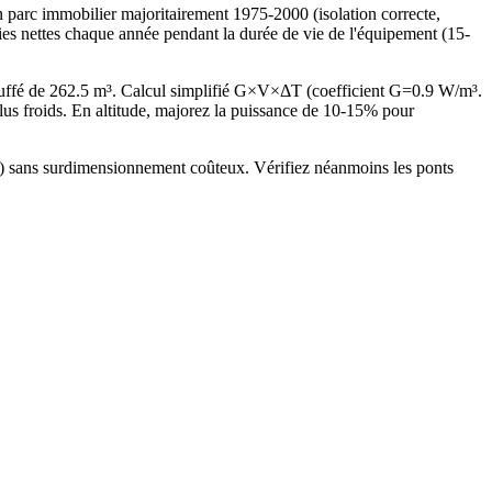
arc immobilier majoritairement 1975-2000 (isolation correcte,
ies nettes chaque année pendant la durée de vie de l'équipement (15-
uffé de 262.5 m³. Calcul simplifié G×V×ΔT (coefficient G=0.9 W/m³.
s froids. En altitude, majorez la puissance de 10-15% pour
kW) sans surdimensionnement coûteux. Vérifiez néanmoins les ponts