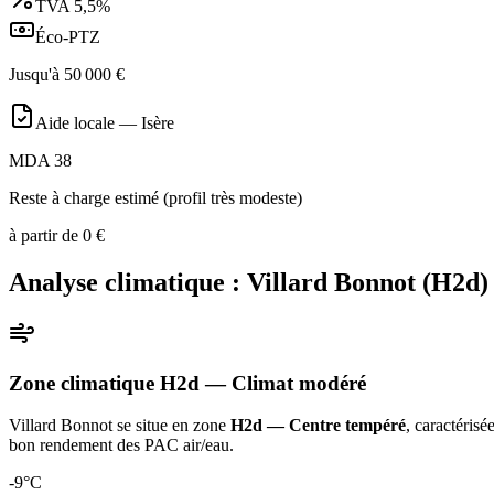
TVA
5,5%
Éco-PTZ
Jusqu'à
50 000
€
Aide locale —
Isère
MDA 38
Reste à charge estimé (profil très modeste)
à partir de
0
€
Analyse climatique :
Villard Bonnot
(
H2d
)
Zone climatique
H2d
— Climat
modéré
Villard Bonnot
se situe en zone
H2d — Centre tempéré
, caractérisé
bon rendement des PAC air/eau
.
-9
°C