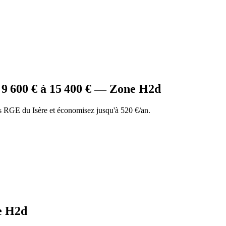
e
9 600
€ à
15 400
€ — Zone
H2d
 RGE du Isère et économisez jusqu'à 520 €/an.
e
H2d