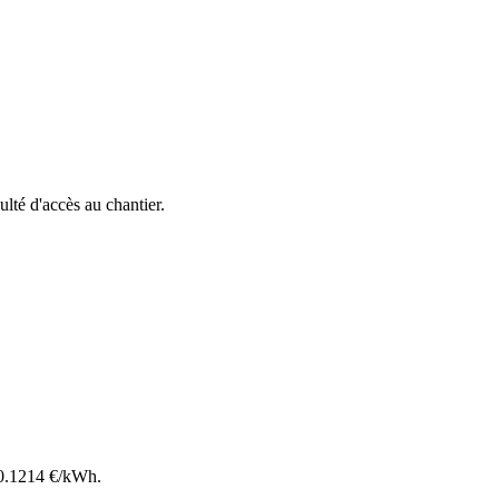
culté d'accès au chantier.
0.1214
€/kWh.