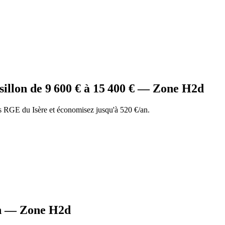
illon
de
9 600
€ à
15 400
€ — Zone
H2d
 RGE du Isère et économisez jusqu'à 520 €/an.
n
— Zone
H2d