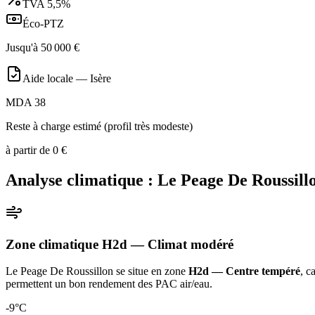
TVA
5,5%
Éco-PTZ
Jusqu'à
50 000
€
Aide locale —
Isère
MDA 38
Reste à charge estimé (profil très modeste)
à partir de
0
€
Analyse climatique :
Le Peage De Roussill
Zone climatique
H2d
— Climat
modéré
Le Peage De Roussillon
se situe en zone
H2d — Centre tempéré
, c
permettent un bon rendement des PAC air/eau
.
-9
°C