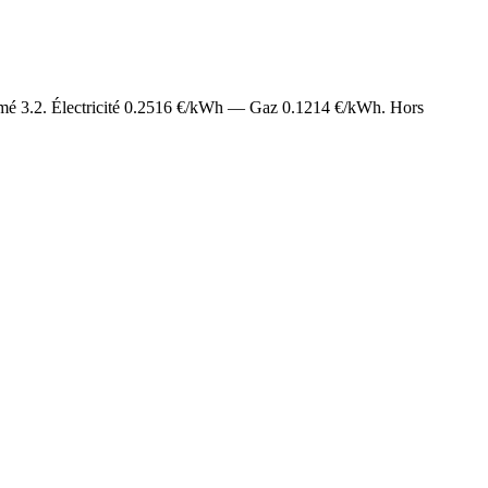
imé
3.2
. Électricité
0.2516
€/kWh — Gaz
0.1214
€/kWh. Hors