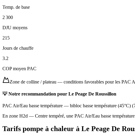
Temp. de base
2 300
DJU moyens
215
Jours de chauffe
3.2
COP moyen PAC
Zone de colline / plateau
—
conditions favorables pour les PAC A
💡 Notre recommandation pour
Le Peage De Roussillon
PAC Air/Eau basse température
—
bibloc basse température (45°C)
(
En zone H2d — Centre tempéré, une PAC Air/Eau basse température off
Tarifs pompe à chaleur à
Le Peage De Rous