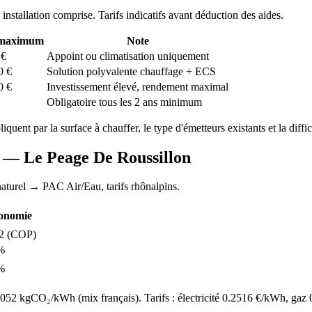
, installation comprise. Tarifs indicatifs avant déduction des aides.
 maximum
Note
€
Appoint ou climatisation uniquement
0
€
Solution polyvalente chauffage + ECS
0
€
Investissement élevé, rendement maximal
Obligatoire tous les 2 ans minimum
pliquent par la surface à chauffer, le type d'émetteurs existants et la diffi
AC —
Le Peage De Roussillon
aturel
→ PAC Air/Eau,
tarifs rhônalpins
.
onomie
2
(COP)
%
%
52 kgCO₂/kWh (mix français). Tarifs : électricité
0.2516
€/kWh, gaz