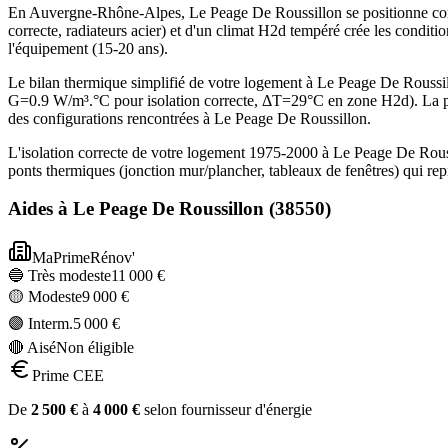
En Auvergne-Rhône-Alpes, Le Peage De Roussillon se positionne com
correcte, radiateurs acier) et d'un climat H2d tempéré crée les condit
l'équipement (15-20 ans).
Le bilan thermique simplifié de votre logement à Le Peage De Rouss
G=0.9 W/m³.°C pour isolation correcte, ΔT=29°C en zone H2d). La p
des configurations rencontrées à Le Peage De Roussillon.
L'isolation correcte de votre logement 1975-2000 à Le Peage De Rouss
ponts thermiques (jonction mur/plancher, tableaux de fenêtres) qui r
Aides à
Le Peage De Roussillon
(
38550
)
MaPrimeRénov'
🔵 Très modeste
11 000
€
🟡 Modeste
9 000
€
🟣 Interm.
5 000
€
🔴 Aisé
Non éligible
Prime CEE
De
2 500
€
à
4 000
€
selon fournisseur d'énergie