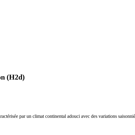
on
(
H2d
)
aractérisée par un
climat continental adouci avec des variations saisonni