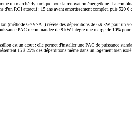
me un marché dynamique pour la rénovation énergétique. La combinais
ions d'un ROI attractif : 15 ans avant amortissement complet, puis 520 
illon (méthode G×V×ΔT) révèle des déperditions de 6.9 kW pour un vo
uissance PAC recommandée de 8 kW intègre une marge de 10% pour les 
illon est un atout : elle permet d'installer une PAC de puissance sta
eprésentent 15 à 25% des déperditions même dans un logement bien isolé