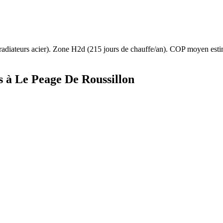
radiateurs acier
). Zone
H2d
(
215
jours de chauffe/an). COP moyen est
s à
Le Peage De Roussillon