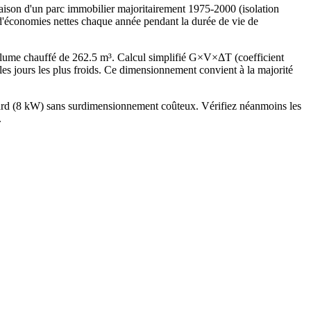
on d'un parc immobilier majoritairement 1975-2000 (isolation
€ d'économies nettes chaque année pendant la durée de vie de
lume chauffé de 262.5 m³. Calcul simplifié G×V×ΔT (coefficient
jours les plus froids. Ce dimensionnement convient à la majorité
ndard (8 kW) sans surdimensionnement coûteux. Vérifiez néanmoins les
.