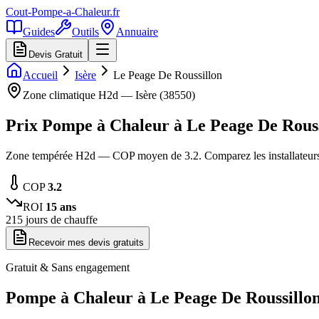
Cout-Pompe-a-Chaleur
.fr
Guides
Outils
Annuaire
Devis Gratuit
Accueil
Isère
Le Peage De Roussillon
Zone climatique
H2d
—
Isère
(
38550
)
Prix Pompe à Chaleur à
Le Peage De Rouss
Zone tempérée H2d — COP moyen de 3.2. Comparez les installateurs
COP
3.2
ROI
15
ans
215
jours de chauffe
Recevoir mes devis gratuits
Gratuit & Sans engagement
Pompe à Chaleur à
Le Peage De Roussillo