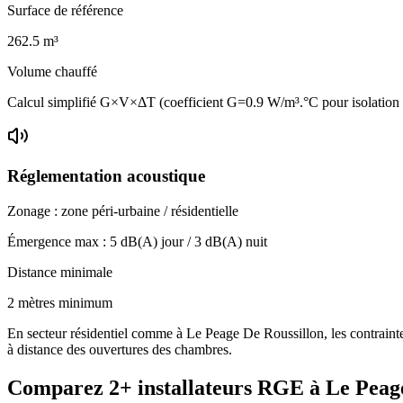
Surface de référence
262.5
m³
Volume chauffé
Calcul simplifié G×V×ΔT (coefficient G=0.9 W/m³.°C pour isolatio
Réglementation acoustique
Zonage :
zone péri-urbaine / résidentielle
Émergence max :
5
dB(A) jour /
3
dB(A) nuit
Distance minimale
2 mètres minimum
En secteur résidentiel comme à Le Peage De Roussillon, les contraintes
à distance des ouvertures des chambres.
Comparez
2+
installateurs RGE à
Le Peag