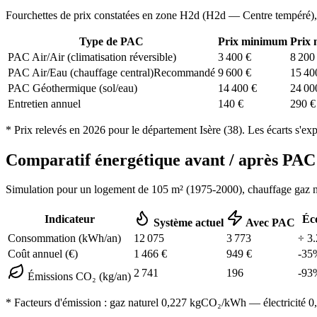
Fourchettes de prix constatées en zone
H2d
(
H2d — Centre tempéré
)
Type de PAC
Prix minimum
Prix
PAC Air/Air (climatisation réversible)
3 400
€
8 200
PAC Air/Eau (chauffage central)
Recommandé
9 600
€
15 40
PAC Géothermique (sol/eau)
14 400
€
24 00
Entretien annuel
140
€
290
€
* Prix relevés en
2026
pour le département
Isère
(
38
). Les écarts s'ex
Comparatif énergétique avant / après P
Simulation pour un logement de
105
m² (
1975-2000
), chauffage
gaz n
Indicateur
Éc
Système actuel
Avec PAC
Consommation (kWh/an)
12 075
3 773
÷
3.
Coût annuel (€)
1 466
€
949
€
-
35
2 741
196
-
93
Émissions CO₂ (kg/an)
* Facteurs d'émission :
gaz naturel 0,227
kgCO₂/kWh — électricité 0,0