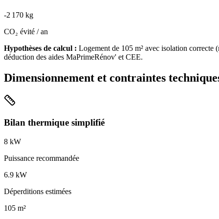
-
2 170
kg
CO₂ évité / an
Hypothèses de calcul :
Logement de
105
m² avec isolation
correcte
(
déduction des aides MaPrimeRénov' et CEE.
Dimensionnement et contraintes technique
Bilan thermique simplifié
8
kW
Puissance recommandée
6.9
kW
Déperditions estimées
105
m²