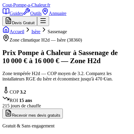
Cout-Pompe-a-Chaleur
.fr
Guides
Outils
Annuaire
Devis Gratuit
Accueil
Isère
Sassenage
Zone climatique
H2d
—
Isère
(
38360
)
Prix Pompe à Chaleur à
Sassenage
de
10 000
€ à
16 000
€ — Zone
H2d
Zone tempérée H2d — COP moyen de 3.2. Comparez les
installateurs RGE du Isère et économisez jusqu'à 470 €/an.
COP
3.2
ROI
15
ans
215
jours de chauffe
Recevoir mes devis gratuits
Gratuit & Sans engagement