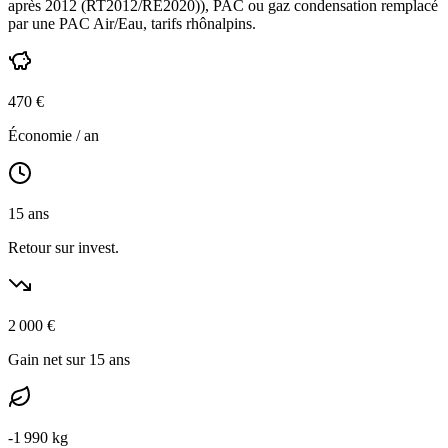
après 2012 (RT2012/RE2020)
),
PAC ou gaz condensation
remplacé
par une PAC Air/Eau,
tarifs rhônalpins
.
470
€
Économie / an
15
ans
Retour sur invest.
2 000
€
Gain net sur 15 ans
-
1 990
kg