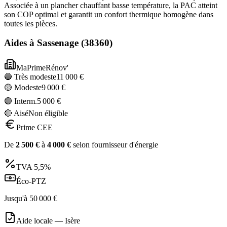
Associée à un plancher chauffant basse température, la PAC atteint
son COP optimal et garantit un confort thermique homogène dans
toutes les pièces.
Aides à
Sassenage
(
38360
)
MaPrimeRénov'
🔵 Très modeste
11 000
€
🟡 Modeste
9 000
€
🟣 Interm.
5 000
€
🔴 Aisé
Non éligible
Prime CEE
De
2 500
€
à
4 000
€
selon fournisseur d'énergie
TVA
5,5%
Éco-PTZ
Jusqu'à
50 000
€
Aide locale —
Isère