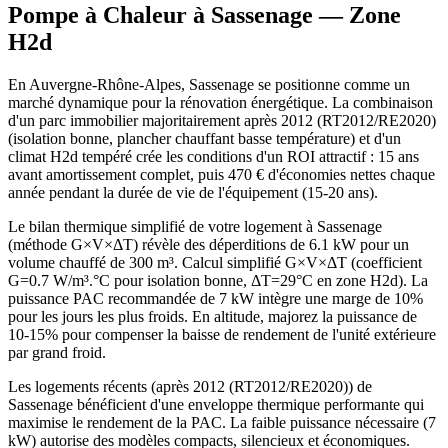
Pompe à Chaleur à
Sassenage
— Zone
H2d
En Auvergne-Rhône-Alpes, Sassenage se positionne comme un
marché dynamique pour la rénovation énergétique. La combinaison
d'un parc immobilier majoritairement après 2012 (RT2012/RE2020)
(isolation bonne, plancher chauffant basse température) et d'un
climat H2d tempéré crée les conditions d'un ROI attractif : 15 ans
avant amortissement complet, puis 470 € d'économies nettes chaque
année pendant la durée de vie de l'équipement (15-20 ans).
Le bilan thermique simplifié de votre logement à Sassenage
(méthode G×V×ΔT) révèle des déperditions de 6.1 kW pour un
volume chauffé de 300 m³. Calcul simplifié G×V×ΔT (coefficient
G=0.7 W/m³.°C pour isolation bonne, ΔT=29°C en zone H2d). La
puissance PAC recommandée de 7 kW intègre une marge de 10%
pour les jours les plus froids. En altitude, majorez la puissance de
10-15% pour compenser la baisse de rendement de l'unité extérieure
par grand froid.
Les logements récents (après 2012 (RT2012/RE2020)) de
Sassenage bénéficient d'une enveloppe thermique performante qui
maximise le rendement de la PAC. La faible puissance nécessaire (7
kW) autorise des modèles compacts, silencieux et économiques.