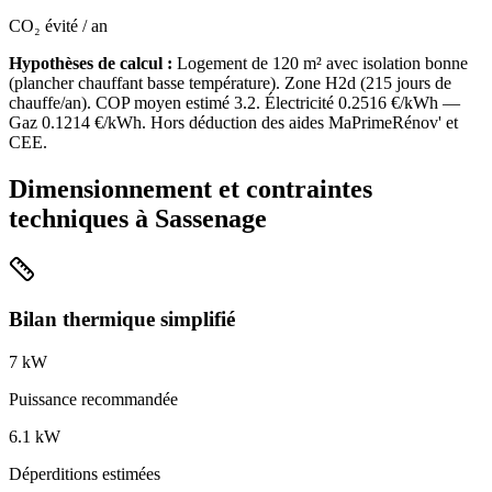
CO₂ évité / an
Hypothèses de calcul :
Logement de
120
m² avec isolation
bonne
(
plancher chauffant basse température
). Zone
H2d
(
215
jours de
chauffe/an). COP moyen estimé
3.2
. Électricité
0.2516
€/kWh —
Gaz
0.1214
€/kWh. Hors déduction des aides MaPrimeRénov' et
CEE.
Dimensionnement et contraintes
techniques à
Sassenage
Bilan thermique simplifié
7
kW
Puissance recommandée
6.1
kW
Déperditions estimées