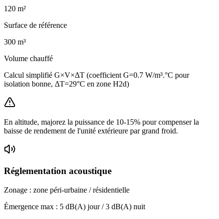
120
m²
Surface de référence
300
m³
Volume chauffé
Calcul simplifié G×V×ΔT (coefficient G=0.7 W/m³.°C pour
isolation bonne, ΔT=29°C en zone H2d)
En altitude, majorez la puissance de 10-15% pour compenser la
baisse de rendement de l'unité extérieure par grand froid.
Réglementation acoustique
Zonage :
zone péri-urbaine / résidentielle
Émergence max :
5
dB(A) jour /
3
dB(A) nuit