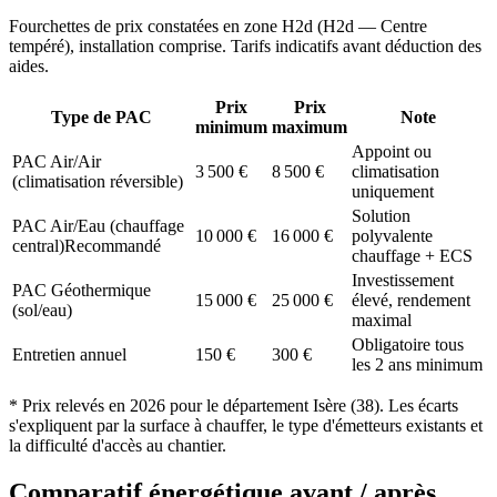
Fourchettes de prix constatées en zone
H2d
(
H2d — Centre
tempéré
), installation comprise. Tarifs indicatifs avant déduction des
aides.
Prix
Prix
Type de PAC
Note
minimum
maximum
Appoint ou
PAC Air/Air
3 500
€
8 500
€
climatisation
(climatisation réversible)
uniquement
Solution
PAC Air/Eau (chauffage
10 000
€
16 000
€
polyvalente
central)
Recommandé
chauffage + ECS
Investissement
PAC Géothermique
15 000
€
25 000
€
élevé, rendement
(sol/eau)
maximal
Obligatoire tous
Entretien annuel
150
€
300
€
les 2 ans minimum
* Prix relevés en
2026
pour le département
Isère
(
38
). Les écarts
s'expliquent par la surface à chauffer, le type d'émetteurs existants et
la difficulté d'accès au chantier.
Comparatif énergétique avant / après