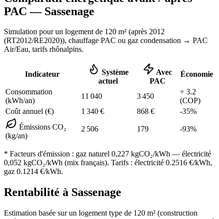
PAC —
Sassenage
Simulation pour un logement de
120
m² (
après 2012
(RT2012/RE2020)
), chauffage
PAC ou gaz condensation
→ PAC
Air/Eau,
tarifs rhônalpins
.
Système
Avec
Indicateur
Économie
actuel
PAC
Consommation
÷
3.2
11 040
3 450
(kWh/an)
(COP)
Coût annuel (€)
1 340
€
868
€
-
35
%
Émissions CO₂
2 506
179
-
93
%
(kg/an)
* Facteurs d'émission :
gaz naturel 0,227
kgCO₂/kWh — électricité
0,052 kgCO₂/kWh (mix français). Tarifs : électricité
0.2516
€/kWh,
gaz
0.1214
€/kWh.
Rentabilité à
Sassenage
Estimation basée sur un logement type de
120
m² (construction