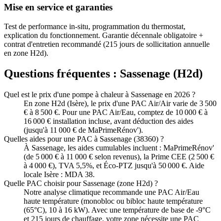
Mise en service et garanties
Test de performance in-situ, programmation du thermostat,
explication du fonctionnement. Garantie décennale obligatoire +
contrat d'entretien recommandé (215 jours de sollicitation annuelle
en zone H2d).
Questions fréquentes :
Sassenage
(
H2d
)
Quel est le prix d'une pompe à chaleur à Sassenage en 2026 ?
En zone H2d (Isère), le prix d'une PAC Air/Air varie de 3 500
€ à 8 500 €. Pour une PAC Air/Eau, comptez de 10 000 € à
16 000 € installation incluse, avant déduction des aides
(jusqu'à 11 000 € de MaPrimeRénov').
Quelles aides pour une PAC à Sassenage (38360) ?
À Sassenage, les aides cumulables incluent : MaPrimeRénov'
(de 5 000 € à 11 000 € selon revenus), la Prime CEE (2 500 €
à 4 000 €), TVA 5,5%, et Éco-PTZ jusqu'à 50 000 €. Aide
locale Isère : MDA 38.
Quelle PAC choisir pour Sassenage (zone H2d) ?
Notre analyse climatique recommande une PAC Air/Eau
haute température (monobloc ou bibloc haute température
(65°C), 10 à 16 kW). Avec une température de base de -9°C
et 215 jours de chauffage, votre zone nécessite une PAC