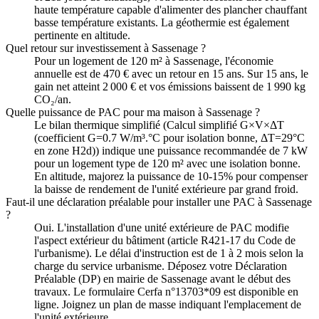
haute température capable d'alimenter des plancher chauffant
basse température existants. La géothermie est également
pertinente en altitude.
Quel retour sur investissement à Sassenage ?
Pour un logement de 120 m² à Sassenage, l'économie
annuelle est de 470 € avec un retour en 15 ans. Sur 15 ans, le
gain net atteint 2 000 € et vos émissions baissent de 1 990 kg
CO₂/an.
Quelle puissance de PAC pour ma maison à Sassenage ?
Le bilan thermique simplifié (Calcul simplifié G×V×ΔT
(coefficient G=0.7 W/m³.°C pour isolation bonne, ΔT=29°C
en zone H2d)) indique une puissance recommandée de 7 kW
pour un logement type de 120 m² avec une isolation bonne.
En altitude, majorez la puissance de 10-15% pour compenser
la baisse de rendement de l'unité extérieure par grand froid.
Faut-il une déclaration préalable pour installer une PAC à Sassenage
?
Oui. L'installation d'une unité extérieure de PAC modifie
l'aspect extérieur du bâtiment (article R421-17 du Code de
l'urbanisme). Le délai d'instruction est de 1 à 2 mois selon la
charge du service urbanisme. Déposez votre Déclaration
Préalable (DP) en mairie de Sassenage avant le début des
travaux. Le formulaire Cerfa n°13703*09 est disponible en
ligne. Joignez un plan de masse indiquant l'emplacement de
l'unité extérieure.