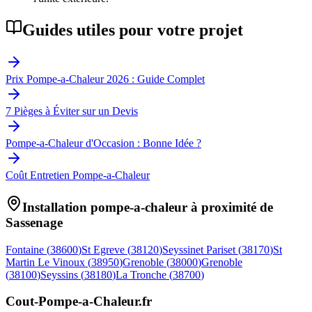
Guides utiles pour votre projet
Prix Pompe-a-Chaleur 2026 : Guide Complet
7 Pièges à Éviter sur un Devis
Pompe-a-Chaleur d'Occasion : Bonne Idée ?
Coût Entretien Pompe-a-Chaleur
Installation pompe-a-chaleur à proximité de
Sassenage
Fontaine
(
38600
)
St Egreve
(
38120
)
Seyssinet Pariset
(
38170
)
St
Martin Le Vinoux
(
38950
)
Grenoble
(
38000
)
Grenoble
(
38100
)
Seyssins
(
38180
)
La Tronche
(
38700
)
Cout-Pompe-a-Chaleur
.fr