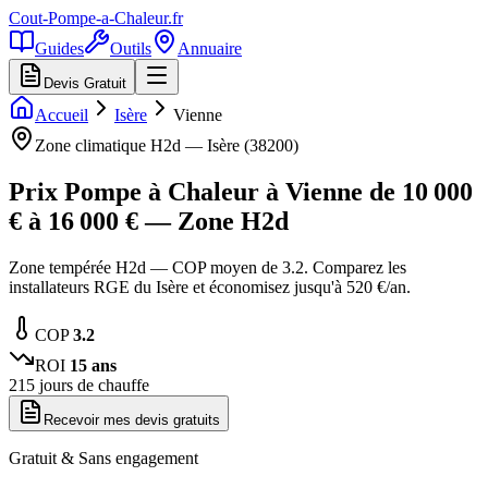
Cout-Pompe-a-Chaleur
.fr
Guides
Outils
Annuaire
Devis Gratuit
Accueil
Isère
Vienne
Zone climatique
H2d
—
Isère
(
38200
)
Prix Pompe à Chaleur à
Vienne
de
10 000
€ à
16 000
€ — Zone
H2d
Zone tempérée H2d — COP moyen de 3.2. Comparez les
installateurs RGE du Isère et économisez jusqu'à 520 €/an.
COP
3.2
ROI
15
ans
215
jours de chauffe
Recevoir mes devis gratuits
Gratuit & Sans engagement