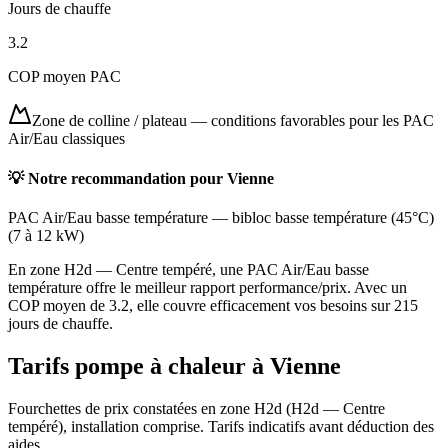
Jours de chauffe
3.2
COP moyen PAC
Zone de colline / plateau
—
conditions favorables pour les PAC
Air/Eau classiques
💡 Notre recommandation pour
Vienne
PAC Air/Eau basse température
—
bibloc basse température (45°C)
(
7 à 12 kW
)
En zone H2d — Centre tempéré, une PAC Air/Eau basse
température offre le meilleur rapport performance/prix. Avec un
COP moyen de 3.2, elle couvre efficacement vos besoins sur 215
jours de chauffe.
Tarifs pompe à chaleur à
Vienne
Fourchettes de prix constatées en zone
H2d
(
H2d — Centre
tempéré
), installation comprise. Tarifs indicatifs avant déduction des
aides.