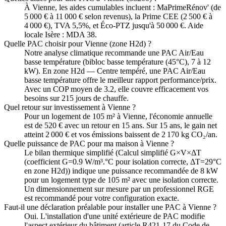
À Vienne, les aides cumulables incluent : MaPrimeRénov' (de
5 000 € à 11 000 € selon revenus), la Prime CEE (2 500 € à
4 000 €), TVA 5,5%, et Éco-PTZ jusqu'à 50 000 €. Aide
locale Isère : MDA 38.
Quelle PAC choisir pour Vienne (zone H2d) ?
Notre analyse climatique recommande une PAC Air/Eau
basse température (bibloc basse température (45°C), 7 à 12
kW). En zone H2d — Centre tempéré, une PAC Air/Eau
basse température offre le meilleur rapport performance/prix.
Avec un COP moyen de 3.2, elle couvre efficacement vos
besoins sur 215 jours de chauffe.
Quel retour sur investissement à Vienne ?
Pour un logement de 105 m² à Vienne, l'économie annuelle
est de 520 € avec un retour en 15 ans. Sur 15 ans, le gain net
atteint 2 000 € et vos émissions baissent de 2 170 kg CO₂/an.
Quelle puissance de PAC pour ma maison à Vienne ?
Le bilan thermique simplifié (Calcul simplifié G×V×ΔT
(coefficient G=0.9 W/m³.°C pour isolation correcte, ΔT=29°C
en zone H2d)) indique une puissance recommandée de 8 kW
pour un logement type de 105 m² avec une isolation correcte.
Un dimensionnement sur mesure par un professionnel RGE
est recommandé pour votre configuration exacte.
Faut-il une déclaration préalable pour installer une PAC à Vienne ?
Oui. L'installation d'une unité extérieure de PAC modifie
l'aspect extérieur du bâtiment (article R421-17 du Code de