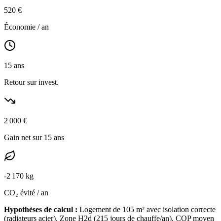
520
€
Économie / an
15
ans
Retour sur invest.
2 000
€
Gain net sur 15 ans
-
2 170
kg
CO₂ évité / an
Hypothèses de calcul :
Logement de
105
m² avec isolation
correcte
(
radiateurs acier
). Zone
H2d
(
215
jours de chauffe/an). COP moyen