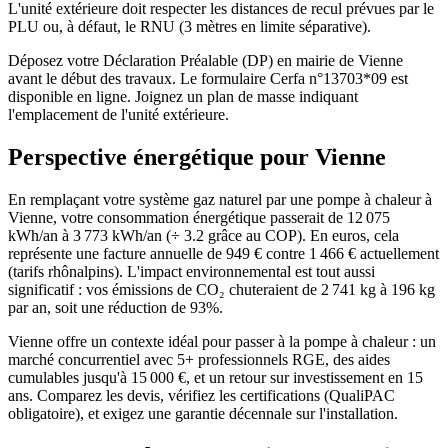
L'unité extérieure doit respecter les distances de recul prévues par le
PLU ou, à défaut, le RNU (3 mètres en limite séparative).
Déposez votre Déclaration Préalable (DP) en mairie de Vienne
avant le début des travaux. Le formulaire Cerfa n°13703*09 est
disponible en ligne. Joignez un plan de masse indiquant
l'emplacement de l'unité extérieure.
Perspective énergétique pour
Vienne
En remplaçant votre système gaz naturel par une pompe à chaleur à
Vienne, votre consommation énergétique passerait de 12 075
kWh/an à 3 773 kWh/an (÷ 3.2 grâce au COP). En euros, cela
représente une facture annuelle de 949 € contre 1 466 € actuellement
(tarifs rhônalpins). L'impact environnemental est tout aussi
significatif : vos émissions de CO₂ chuteraient de 2 741 kg à 196 kg
par an, soit une réduction de 93%.
Vienne offre un contexte idéal pour passer à la pompe à chaleur : un
marché concurrentiel avec 5+ professionnels RGE, des aides
cumulables jusqu'à 15 000 €, et un retour sur investissement en 15
ans. Comparez les devis, vérifiez les certifications (QualiPAC
obligatoire), et exigez une garantie décennale sur l'installation.