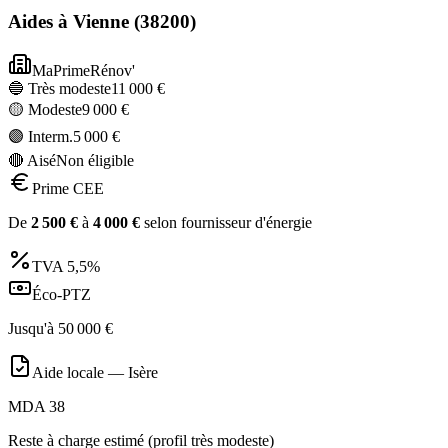
Aides à
Vienne
(
38200
)
MaPrimeRénov'
🔵 Très modeste
11 000
€
🟡 Modeste
9 000
€
🟣 Interm.
5 000
€
🔴 Aisé
Non éligible
Prime CEE
De
2 500
€
à
4 000
€
selon fournisseur d'énergie
TVA
5,5%
Éco-PTZ
Jusqu'à
50 000
€
Aide locale —
Isère
MDA 38
Reste à charge estimé (profil très modeste)