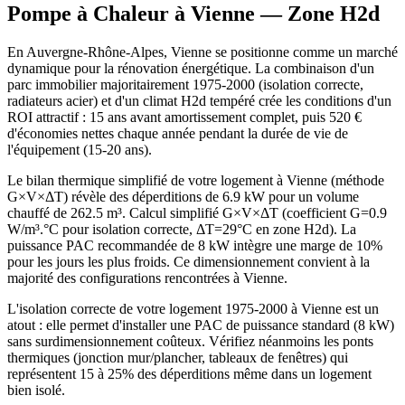
Pompe à Chaleur à
Vienne
— Zone
H2d
En Auvergne-Rhône-Alpes, Vienne se positionne comme un marché
dynamique pour la rénovation énergétique. La combinaison d'un
parc immobilier majoritairement 1975-2000 (isolation correcte,
radiateurs acier) et d'un climat H2d tempéré crée les conditions d'un
ROI attractif : 15 ans avant amortissement complet, puis 520 €
d'économies nettes chaque année pendant la durée de vie de
l'équipement (15-20 ans).
Le bilan thermique simplifié de votre logement à Vienne (méthode
G×V×ΔT) révèle des déperditions de 6.9 kW pour un volume
chauffé de 262.5 m³. Calcul simplifié G×V×ΔT (coefficient G=0.9
W/m³.°C pour isolation correcte, ΔT=29°C en zone H2d). La
puissance PAC recommandée de 8 kW intègre une marge de 10%
pour les jours les plus froids. Ce dimensionnement convient à la
majorité des configurations rencontrées à Vienne.
L'isolation correcte de votre logement 1975-2000 à Vienne est un
atout : elle permet d'installer une PAC de puissance standard (8 kW)
sans surdimensionnement coûteux. Vérifiez néanmoins les ponts
thermiques (jonction mur/plancher, tableaux de fenêtres) qui
représentent 15 à 25% des déperditions même dans un logement
bien isolé.