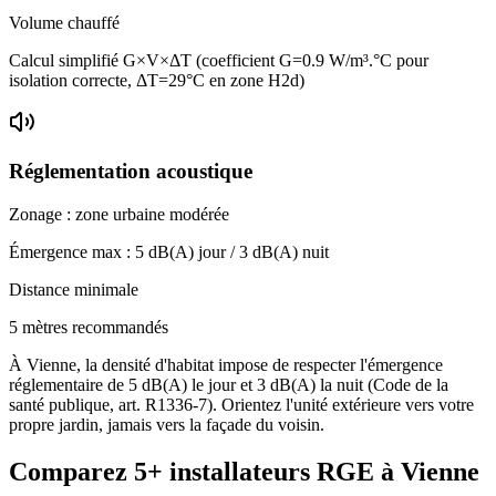
Volume chauffé
Calcul simplifié G×V×ΔT (coefficient G=0.9 W/m³.°C pour
isolation correcte, ΔT=29°C en zone H2d)
Réglementation acoustique
Zonage :
zone urbaine modérée
Émergence max :
5
dB(A) jour /
3
dB(A) nuit
Distance minimale
5 mètres recommandés
À Vienne, la densité d'habitat impose de respecter l'émergence
réglementaire de 5 dB(A) le jour et 3 dB(A) la nuit (Code de la
santé publique, art. R1336-7). Orientez l'unité extérieure vers votre
propre jardin, jamais vers la façade du voisin.
Comparez
5+
installateurs RGE à
Vienne