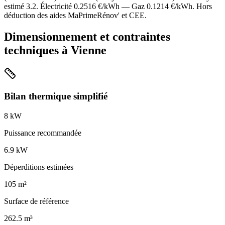
estimé
3.2
. Électricité
0.2516
€/kWh — Gaz
0.1214
€/kWh. Hors
déduction des aides MaPrimeRénov' et CEE.
Dimensionnement et contraintes
techniques à
Vienne
Bilan thermique simplifié
8
kW
Puissance recommandée
6.9
kW
Déperditions estimées
105
m²
Surface de référence
262.5
m³