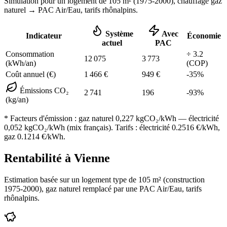
Simulation pour un logement de
105
m² (
1975-2000
), chauffage
gaz
naturel
→ PAC Air/Eau,
tarifs rhônalpins
.
Système
Avec
Indicateur
Économie
actuel
PAC
Consommation
÷
3.2
12 075
3 773
(kWh/an)
(COP)
Coût annuel (€)
1 466
€
949
€
-
35
%
Émissions CO₂
2 741
196
-
93
%
(kg/an)
* Facteurs d'émission :
gaz naturel 0,227
kgCO₂/kWh — électricité
0,052 kgCO₂/kWh (mix français). Tarifs : électricité
0.2516
€/kWh,
gaz
0.1214
€/kWh.
Rentabilité à
Vienne
Estimation basée sur un logement type de
105
m² (construction
1975-2000
),
gaz naturel
remplacé par une PAC Air/Eau,
tarifs
rhônalpins
.