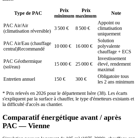
Prix
Prix
Type de PAC
Note
minimum
maximum
Appoint ou
PAC Air/Air
3 500
€
8 500
€
climatisation
(climatisation réversible)
uniquement
Solution
PAC Air/Eau (chauffage
10 000
€
16 000
€
polyvalente
central)
Recommandé
chauffage + ECS
Investissement
PAC Géothermique
15 000
€
25 000
€
élevé, rendement
(sol/eau)
maximal
Obligatoire tous
Entretien annuel
150
€
300
€
les 2 ans minimum
* Prix relevés en
2026
pour le département
Isère
(
38
). Les écarts
s'expliquent par la surface à chauffer, le type d'émetteurs existants et
la difficulté d'accès au chantier.
Comparatif énergétique avant / après
PAC —
Vienne