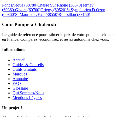
Pont Eveque
(
38780
)
Chasse Sur Rhone
(
38670
)
Ternay
(
69360
)
Givors
(
69700
)
Grigny
(
69520
)
St Symphorien D Ozon
(
69360
)
St Maurice L Exil
(
38550
)
Roussillon
(
38150
)
Cout-Pompe-a-Chaleur
.fr
Le guide de référence pour estimer le prix de votre pompe-a-chaleur
en France. Comparez, économisez et restez autonome chez vous.
Informations
Accueil
Guides & Conseils
Outils Gratuits
Marques
Annuaire
FAQ
Glossaire
Qui Sommes-Nous
Mentions Légales
Un projet ?