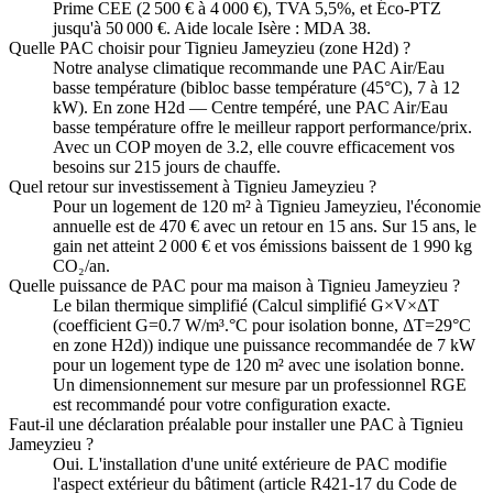
Prime CEE (2 500 € à 4 000 €), TVA 5,5%, et Éco-PTZ
jusqu'à 50 000 €. Aide locale Isère : MDA 38.
Quelle PAC choisir pour Tignieu Jameyzieu (zone H2d) ?
Notre analyse climatique recommande une PAC Air/Eau
basse température (bibloc basse température (45°C), 7 à 12
kW). En zone H2d — Centre tempéré, une PAC Air/Eau
basse température offre le meilleur rapport performance/prix.
Avec un COP moyen de 3.2, elle couvre efficacement vos
besoins sur 215 jours de chauffe.
Quel retour sur investissement à Tignieu Jameyzieu ?
Pour un logement de 120 m² à Tignieu Jameyzieu, l'économie
annuelle est de 470 € avec un retour en 15 ans. Sur 15 ans, le
gain net atteint 2 000 € et vos émissions baissent de 1 990 kg
CO₂/an.
Quelle puissance de PAC pour ma maison à Tignieu Jameyzieu ?
Le bilan thermique simplifié (Calcul simplifié G×V×ΔT
(coefficient G=0.7 W/m³.°C pour isolation bonne, ΔT=29°C
en zone H2d)) indique une puissance recommandée de 7 kW
pour un logement type de 120 m² avec une isolation bonne.
Un dimensionnement sur mesure par un professionnel RGE
est recommandé pour votre configuration exacte.
Faut-il une déclaration préalable pour installer une PAC à Tignieu
Jameyzieu ?
Oui. L'installation d'une unité extérieure de PAC modifie
l'aspect extérieur du bâtiment (article R421-17 du Code de