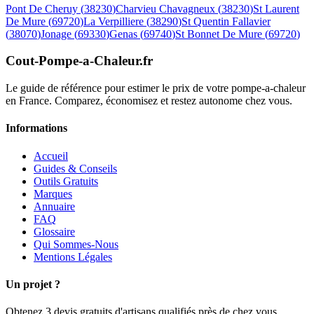
Pont De Cheruy
(
38230
)
Charvieu Chavagneux
(
38230
)
St Laurent
De Mure
(
69720
)
La Verpilliere
(
38290
)
St Quentin Fallavier
(
38070
)
Jonage
(
69330
)
Genas
(
69740
)
St Bonnet De Mure
(
69720
)
Cout-Pompe-a-Chaleur
.fr
Le guide de référence pour estimer le prix de votre pompe-a-chaleur
en France. Comparez, économisez et restez autonome chez vous.
Informations
Accueil
Guides & Conseils
Outils Gratuits
Marques
Annuaire
FAQ
Glossaire
Qui Sommes-Nous
Mentions Légales
Un projet ?
Obtenez 3 devis gratuits d'artisans qualifiés près de chez vous.