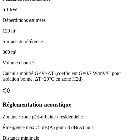
6.1
kW
Déperditions estimées
120
m²
Surface de référence
300
m³
Volume chauffé
Calcul simplifié G×V×ΔT (coefficient G=0.7 W/m³.°C pour
isolation bonne, ΔT=29°C en zone H2d)
Réglementation acoustique
Zonage :
zone péri-urbaine / résidentielle
Émergence max :
5
dB(A) jour /
3
dB(A) nuit
Distance minimale