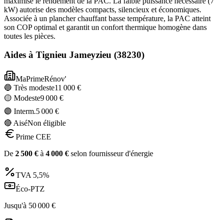
maximise le rendement de la PAC. La faible puissance nécessaire (7
kW) autorise des modèles compacts, silencieux et économiques.
Associée à un plancher chauffant basse température, la PAC atteint
son COP optimal et garantit un confort thermique homogène dans
toutes les pièces.
Aides à
Tignieu Jameyzieu
(
38230
)
MaPrimeRénov'
🔵 Très modeste
11 000
€
🟡 Modeste
9 000
€
🟣 Interm.
5 000
€
🔴 Aisé
Non éligible
Prime CEE
De
2 500
€
à
4 000
€
selon fournisseur d'énergie
TVA
5,5%
Éco-PTZ
Jusqu'à
50 000
€