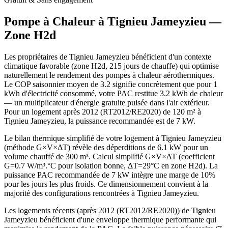
Pompe à Chaleur à
Tignieu Jameyzieu
—
Zone
H2d
Les propriétaires de Tignieu Jameyzieu bénéficient d'un contexte
climatique favorable (zone H2d, 215 jours de chauffe) qui optimise
naturellement le rendement des pompes à chaleur aérothermiques.
Le COP saisonnier moyen de 3.2 signifie concrètement que pour 1
kWh d'électricité consommé, votre PAC restitue 3.2 kWh de chaleur
— un multiplicateur d'énergie gratuite puisée dans l'air extérieur.
Pour un logement après 2012 (RT2012/RE2020) de 120 m² à
Tignieu Jameyzieu, la puissance recommandée est de 7 kW.
Le bilan thermique simplifié de votre logement à Tignieu Jameyzieu
(méthode G×V×ΔT) révèle des déperditions de 6.1 kW pour un
volume chauffé de 300 m³. Calcul simplifié G×V×ΔT (coefficient
G=0.7 W/m³.°C pour isolation bonne, ΔT=29°C en zone H2d). La
puissance PAC recommandée de 7 kW intègre une marge de 10%
pour les jours les plus froids. Ce dimensionnement convient à la
majorité des configurations rencontrées à Tignieu Jameyzieu.
Les logements récents (après 2012 (RT2012/RE2020)) de Tignieu
Jameyzieu bénéficient d'une enveloppe thermique performante qui