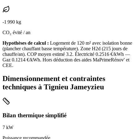
-
1 990
kg
CO₂ évité / an
Hypothèses de calcul :
Logement de
120
m² avec isolation
bonne
(
plancher chauffant basse température
). Zone
H2d
(
215
jours de
chauffe/an). COP moyen estimé
3.2
. Électricité
0.2516
€/kWh —
Gaz
0.1214
€/kWh. Hors déduction des aides MaPrimeRénov' et
CEE.
Dimensionnement et contraintes
techniques à
Tignieu Jameyzieu
Bilan thermique simplifié
7
kW
Puissance recommandée