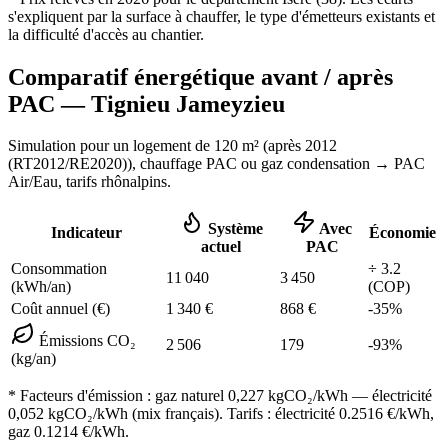
s'expliquent par la surface à chauffer, le type d'émetteurs existants et
la difficulté d'accès au chantier.
Comparatif énergétique avant / après
PAC —
Tignieu Jameyzieu
Simulation pour un logement de
120
m² (
après 2012
(RT2012/RE2020)
), chauffage
PAC ou gaz condensation
→ PAC
Air/Eau,
tarifs rhônalpins
.
Système
Avec
Indicateur
Économie
actuel
PAC
Consommation
÷
3.2
11 040
3 450
(kWh/an)
(COP)
Coût annuel (€)
1 340
€
868
€
-
35
%
Émissions CO₂
2 506
179
-
93
%
(kg/an)
* Facteurs d'émission :
gaz naturel 0,227
kgCO₂/kWh — électricité
0,052 kgCO₂/kWh (mix français). Tarifs : électricité
0.2516
€/kWh,
gaz
0.1214
€/kWh.