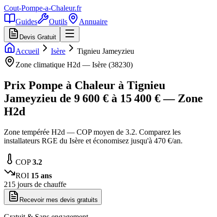
Cout-Pompe-a-Chaleur
.fr
Guides
Outils
Annuaire
Devis Gratuit
Accueil
Isère
Tignieu Jameyzieu
Zone climatique
H2d
—
Isère
(
38230
)
Prix Pompe à Chaleur à
Tignieu
Jameyzieu
de
9 600
€ à
15 400
€ — Zone
H2d
Zone tempérée H2d — COP moyen de 3.2. Comparez les
installateurs RGE du Isère et économisez jusqu'à 470 €/an.
COP
3.2
ROI
15
ans
215
jours de chauffe
Recevoir mes devis gratuits
Gratuit & Sans engagement