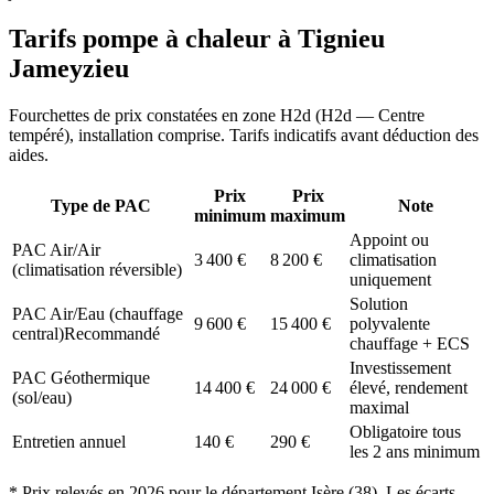
Tarifs pompe à chaleur à
Tignieu
Jameyzieu
Fourchettes de prix constatées en zone
H2d
(
H2d — Centre
tempéré
), installation comprise. Tarifs indicatifs avant déduction des
aides.
Prix
Prix
Type de PAC
Note
minimum
maximum
Appoint ou
PAC Air/Air
3 400
€
8 200
€
climatisation
(climatisation réversible)
uniquement
Solution
PAC Air/Eau (chauffage
9 600
€
15 400
€
polyvalente
central)
Recommandé
chauffage + ECS
Investissement
PAC Géothermique
14 400
€
24 000
€
élevé, rendement
(sol/eau)
maximal
Obligatoire tous
Entretien annuel
140
€
290
€
les 2 ans minimum
* Prix relevés en
2026
pour le département
Isère
(
38
). Les écarts