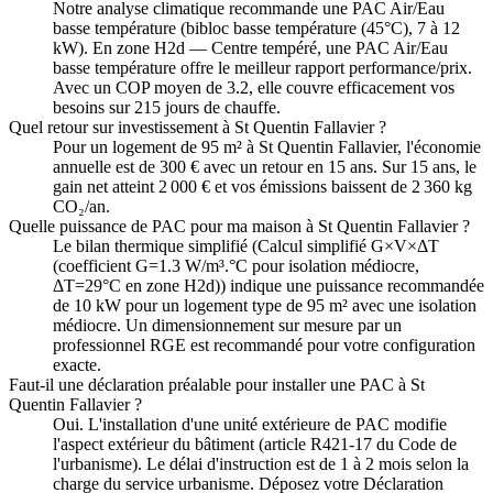
Notre analyse climatique recommande une PAC Air/Eau
basse température (bibloc basse température (45°C), 7 à 12
kW). En zone H2d — Centre tempéré, une PAC Air/Eau
basse température offre le meilleur rapport performance/prix.
Avec un COP moyen de 3.2, elle couvre efficacement vos
besoins sur 215 jours de chauffe.
Quel retour sur investissement à St Quentin Fallavier ?
Pour un logement de 95 m² à St Quentin Fallavier, l'économie
annuelle est de 300 € avec un retour en 15 ans. Sur 15 ans, le
gain net atteint 2 000 € et vos émissions baissent de 2 360 kg
CO₂/an.
Quelle puissance de PAC pour ma maison à St Quentin Fallavier ?
Le bilan thermique simplifié (Calcul simplifié G×V×ΔT
(coefficient G=1.3 W/m³.°C pour isolation médiocre,
ΔT=29°C en zone H2d)) indique une puissance recommandée
de 10 kW pour un logement type de 95 m² avec une isolation
médiocre. Un dimensionnement sur mesure par un
professionnel RGE est recommandé pour votre configuration
exacte.
Faut-il une déclaration préalable pour installer une PAC à St
Quentin Fallavier ?
Oui. L'installation d'une unité extérieure de PAC modifie
l'aspect extérieur du bâtiment (article R421-17 du Code de
l'urbanisme). Le délai d'instruction est de 1 à 2 mois selon la
charge du service urbanisme. Déposez votre Déclaration