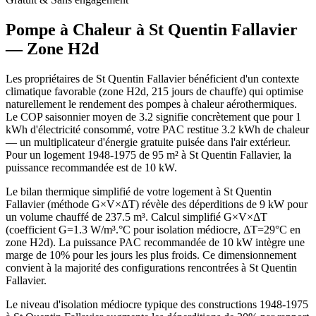
Pompe à Chaleur à
St Quentin Fallavier
— Zone
H2d
Les propriétaires de St Quentin Fallavier bénéficient d'un contexte
climatique favorable (zone H2d, 215 jours de chauffe) qui optimise
naturellement le rendement des pompes à chaleur aérothermiques.
Le COP saisonnier moyen de 3.2 signifie concrètement que pour 1
kWh d'électricité consommé, votre PAC restitue 3.2 kWh de chaleur
— un multiplicateur d'énergie gratuite puisée dans l'air extérieur.
Pour un logement 1948-1975 de 95 m² à St Quentin Fallavier, la
puissance recommandée est de 10 kW.
Le bilan thermique simplifié de votre logement à St Quentin
Fallavier (méthode G×V×ΔT) révèle des déperditions de 9 kW pour
un volume chauffé de 237.5 m³. Calcul simplifié G×V×ΔT
(coefficient G=1.3 W/m³.°C pour isolation médiocre, ΔT=29°C en
zone H2d). La puissance PAC recommandée de 10 kW intègre une
marge de 10% pour les jours les plus froids. Ce dimensionnement
convient à la majorité des configurations rencontrées à St Quentin
Fallavier.
Le niveau d'isolation médiocre typique des constructions 1948-1975