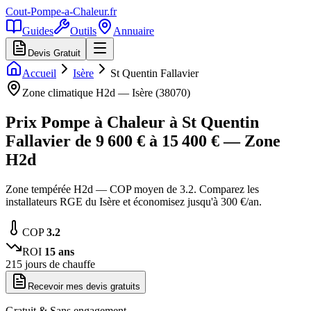
Cout-Pompe-a-Chaleur
.fr
Guides
Outils
Annuaire
Devis Gratuit
Accueil
Isère
St Quentin Fallavier
Zone climatique
H2d
—
Isère
(
38070
)
Prix Pompe à Chaleur à
St Quentin
Fallavier
de
9 600
€ à
15 400
€ — Zone
H2d
Zone tempérée H2d — COP moyen de 3.2. Comparez les
installateurs RGE du Isère et économisez jusqu'à 300 €/an.
COP
3.2
ROI
15
ans
215
jours de chauffe
Recevoir mes devis gratuits
Gratuit & Sans engagement