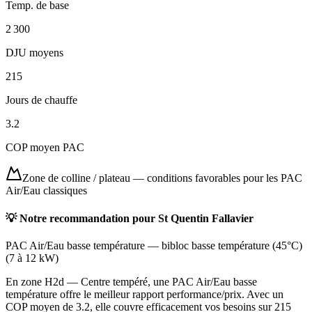
Temp. de base
2 300
DJU moyens
215
Jours de chauffe
3.2
COP moyen PAC
Zone de colline / plateau
—
conditions favorables pour les PAC
Air/Eau classiques
💡 Notre recommandation pour
St Quentin Fallavier
PAC Air/Eau basse température
—
bibloc basse température (45°C)
(
7 à 12 kW
)
En zone H2d — Centre tempéré, une PAC Air/Eau basse
température offre le meilleur rapport performance/prix. Avec un
COP moyen de 3.2, elle couvre efficacement vos besoins sur 215