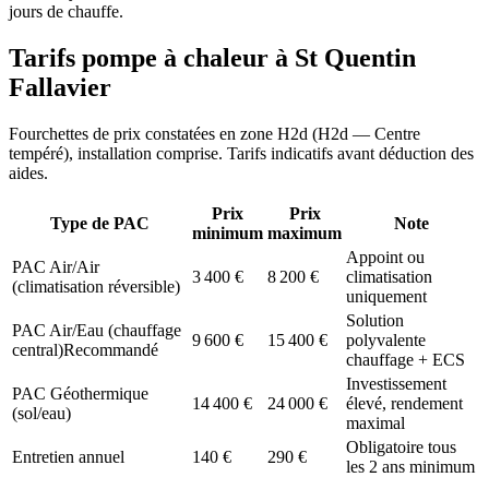
jours de chauffe.
Tarifs pompe à chaleur à
St Quentin
Fallavier
Fourchettes de prix constatées en zone
H2d
(
H2d — Centre
tempéré
), installation comprise. Tarifs indicatifs avant déduction des
aides.
Prix
Prix
Type de PAC
Note
minimum
maximum
Appoint ou
PAC Air/Air
3 400
€
8 200
€
climatisation
(climatisation réversible)
uniquement
Solution
PAC Air/Eau (chauffage
9 600
€
15 400
€
polyvalente
central)
Recommandé
chauffage + ECS
Investissement
PAC Géothermique
14 400
€
24 000
€
élevé, rendement
(sol/eau)
maximal
Obligatoire tous
Entretien annuel
140
€
290
€
les 2 ans minimum