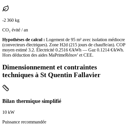
-
2 360
kg
CO₂ évité / an
Hypothèses de calcul :
Logement de
95
m² avec isolation
médiocre
(
convecteurs électriques
). Zone
H2d
(
215
jours de chauffe/an). COP
moyen estimé
3.2
. Électricité
0.2516
€/kWh — Gaz
0.1214
€/kWh.
Hors déduction des aides MaPrimeRénov' et CEE.
Dimensionnement et contraintes
techniques à
St Quentin Fallavier
Bilan thermique simplifié
10
kW
Puissance recommandée