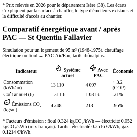
* Prix relevés en
2026
pour le département
Isère
(
38
). Les écarts
s'expliquent par la surface à chauffer, le type d'émetteurs existants et
la difficulté d'accès au chantier.
Comparatif énergétique avant / après
PAC —
St Quentin Fallavier
Simulation pour un logement de
95
m² (
1948-1975
), chauffage
électrique ou fioul
→ PAC Air/Eau,
tarifs rhônalpins
.
Système
Avec
Indicateur
Économie
actuel
PAC
Consommation
÷
3.2
13 110
4 097
(kWh/an)
(COP)
Coût annuel (€)
1 311
€
1 031
€
-
21
%
Émissions CO₂
4 248
213
-
95
%
(kg/an)
* Facteurs d'émission :
fioul 0,324
kgCO₂/kWh — électricité 0,052
kgCO₂/kWh (mix français). Tarifs : électricité
0.2516
€/kWh, gaz
0.1214
€/kWh.