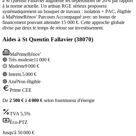
à St Quentin Fallavier augmente les déperditions de 20% par rapport
à la norme actuelle. Un artisan RGE sérieux proposera
systématiquement un bouquet de travaux : isolation + PAC, éligible
à MaPrimeRénov' Parcours Accompagné avec un bonus de
financement pouvant atteindre 15 000 €. Cette approche globale
divise par deux le temps de retour sur investissement.
Aides à
St Quentin Fallavier
(
38070
)
MaPrimeRénov'
🔵 Très modeste
11 000
€
🟡 Modeste
9 000
€
🟣 Interm.
5 000
€
🔴 Aisé
Non éligible
Prime CEE
De
2 500
€
à
4 000
€
selon fournisseur d'énergie
TVA
5,5%
Éco-PTZ
Jusqu'à
50 000
€