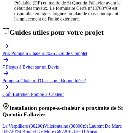
Préalable (DP) en mairie de St Quentin Fallavier avant le
début des travaux. Le formulaire Cerfa n°13703*09 est
disponible en ligne. Joignez un plan de masse indiquant
l'emplacement de l'unité extérieure.
Guides utiles pour votre projet
Prix Pompe-a-Chaleur 2026 : Guide Complet
7 Pièges à Éviter sur un Devis
Pompe-a-Chaleur d'Occasion : Bonne Idée ?
Coût Entretien Pompe-a-Chaleur
Installation pompe-a-chaleur à proximité de
St
Quentin Fallavier
La Verpilliere
(
38290
)
Villefontaine
(
38090
)
St Laurent De Mure
(
69720
)
St Bonnet De Mure
(
69720
)
L Isle D Abeau