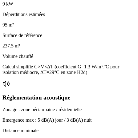
9
kW
Déperditions estimées
95
m²
Surface de référence
237.5
m³
Volume chauffé
Calcul simplifié G×V×ΔT (coefficient G=1.3 W/m³.°C pour
isolation médiocre, ΔT=29°C en zone H2d)
Réglementation acoustique
Zonage :
zone péri-urbaine / résidentielle
Émergence max :
5
dB(A) jour /
3
dB(A) nuit
Distance minimale