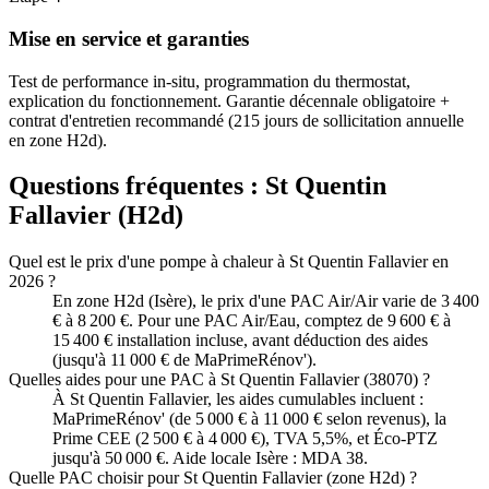
Mise en service et garanties
Test de performance in-situ, programmation du thermostat,
explication du fonctionnement. Garantie décennale obligatoire +
contrat d'entretien recommandé (215 jours de sollicitation annuelle
en zone H2d).
Questions fréquentes :
St Quentin
Fallavier
(
H2d
)
Quel est le prix d'une pompe à chaleur à St Quentin Fallavier en
2026 ?
En zone H2d (Isère), le prix d'une PAC Air/Air varie de 3 400
€ à 8 200 €. Pour une PAC Air/Eau, comptez de 9 600 € à
15 400 € installation incluse, avant déduction des aides
(jusqu'à 11 000 € de MaPrimeRénov').
Quelles aides pour une PAC à St Quentin Fallavier (38070) ?
À St Quentin Fallavier, les aides cumulables incluent :
MaPrimeRénov' (de 5 000 € à 11 000 € selon revenus), la
Prime CEE (2 500 € à 4 000 €), TVA 5,5%, et Éco-PTZ
jusqu'à 50 000 €. Aide locale Isère : MDA 38.
Quelle PAC choisir pour St Quentin Fallavier (zone H2d) ?