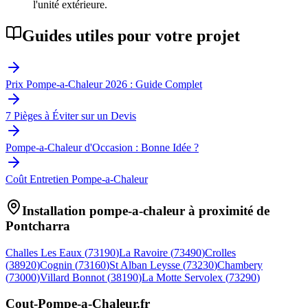
l'unité extérieure.
Guides utiles pour votre projet
Prix Pompe-a-Chaleur 2026 : Guide Complet
7 Pièges à Éviter sur un Devis
Pompe-a-Chaleur d'Occasion : Bonne Idée ?
Coût Entretien Pompe-a-Chaleur
Installation pompe-a-chaleur à proximité de
Pontcharra
Challes Les Eaux
(
73190
)
La Ravoire
(
73490
)
Crolles
(
38920
)
Cognin
(
73160
)
St Alban Leysse
(
73230
)
Chambery
(
73000
)
Villard Bonnot
(
38190
)
La Motte Servolex
(
73290
)
Cout-Pompe-a-Chaleur
.fr