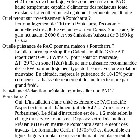
et 215 jours de chauffage, votre zone nécessite une PAC
haute température capable d'alimenter des radiateurs fonte
existants. La géothermie est également pertinente en altitude.
Quel retour sur investissement à Pontcharra ?
Pour un logement de 110 m² à Pontcharra, l'économie
annuelle est de 380 € avec un retour en 15 ans. Sur 15 ans, le
gain net atteint 2 000 € et vos émissions baissent de 3 190 kg
CO₂/an.
Quelle puissance de PAC pour ma maison à Pontcharra ?
Le bilan thermique simplifié (Calcul simplifié G×V×ΔT
(coefficient G=1.8 W/m³.°C pour isolation mauvaise,
ΔT=29°C en zone H2d)) indique une puissance recommandée
de 16 kW pour un logement type de 110 m² avec une isolation
mauvaise. En altitude, majorez la puissance de 10-15% pour
compenser la baisse de rendement de l'unité extérieure par
grand froid.
Faut-il une déclaration préalable pour installer une PAC à
Pontcharra ?
Oui. L'installation d'une unité extérieure de PAC modifie
l'aspect extérieur du bâtiment (article R421-17 du Code de
l'urbanisme). Le délai d'instruction est de 1 à 2 mois selon la
charge du service urbanisme. Déposez votre Déclaration
Préalable (DP) en mairie de Pontcharra avant le début des
travaux. Le formulaire Cerfa n°13703*09 est disponible en
ligne. Joignez un plan de masse indiquant l'emplacement de