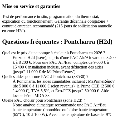
Mise en service et garanties
Test de performance in-situ, programmation du thermostat,
explication du fonctionnement. Garantie décennale obligatoire +
contrat d'entretien recommandé (215 jours de sollicitation annuelle
en zone H2d).
Questions fréquentes :
Pontcharra
(
H2d
)
Quel est le prix d'une pompe à chaleur à Pontcharra en 2026 ?
En zone H2d (Isère), le prix d'une PAC Air/Air varie de 3 400
€ à 8 200 €. Pour une PAC Air/Eau, comptez de 9 600 € à
15 400 € installation incluse, avant déduction des aides
(jusqu'à 11 000 € de MaPrimeRénov').
Quelles aides pour une PAC à Pontcharra (38530) ?
À Pontcharra, les aides cumulables incluent : MaPrimeRénov'
(de 5 000 € à 11 000 € selon revenus), la Prime CEE (2 500 €
à 4 000 €), TVA 5,5%, et Éco-PTZ jusqu'à 50 000 €. Aide
locale Isère : MDA 38.
Quelle PAC choisir pour Pontcharra (zone H2d) ?
Notre analyse climatique recommande une PAC Air/Eau
haute température (monobloc ou bibloc haute température
(65°C), 10 à 16 kW). Avec une température de base de -9°C