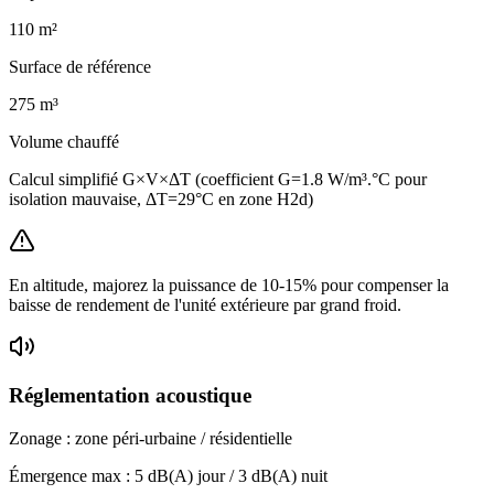
110
m²
Surface de référence
275
m³
Volume chauffé
Calcul simplifié G×V×ΔT (coefficient G=1.8 W/m³.°C pour
isolation mauvaise, ΔT=29°C en zone H2d)
En altitude, majorez la puissance de 10-15% pour compenser la
baisse de rendement de l'unité extérieure par grand froid.
Réglementation acoustique
Zonage :
zone péri-urbaine / résidentielle
Émergence max :
5
dB(A) jour /
3
dB(A) nuit