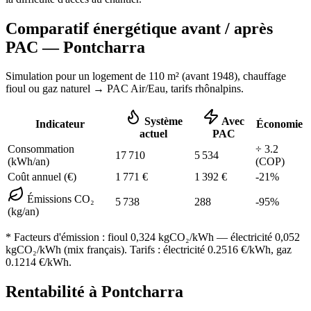
Comparatif énergétique avant / après
PAC —
Pontcharra
Simulation pour un logement de
110
m² (
avant 1948
), chauffage
fioul ou gaz naturel
→ PAC Air/Eau,
tarifs rhônalpins
.
Système
Avec
Indicateur
Économie
actuel
PAC
Consommation
÷
3.2
17 710
5 534
(kWh/an)
(COP)
Coût annuel (€)
1 771
€
1 392
€
-
21
%
Émissions CO₂
5 738
288
-
95
%
(kg/an)
* Facteurs d'émission :
fioul 0,324
kgCO₂/kWh — électricité 0,052
kgCO₂/kWh (mix français). Tarifs : électricité
0.2516
€/kWh, gaz
0.1214
€/kWh.
Rentabilité à
Pontcharra