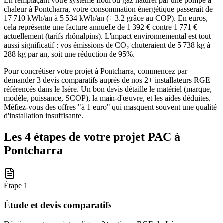
En remplaçant votre système fioul ou gaz naturel par une pompe à
chaleur à Pontcharra, votre consommation énergétique passerait de
17 710 kWh/an à 5 534 kWh/an (÷ 3.2 grâce au COP). En euros,
cela représente une facture annuelle de 1 392 € contre 1 771 €
actuellement (tarifs rhônalpins). L'impact environnemental est tout
aussi significatif : vos émissions de CO₂ chuteraient de 5 738 kg à
288 kg par an, soit une réduction de 95%.
Pour concrétiser votre projet à Pontcharra, commencez par
demander 3 devis comparatifs auprès de nos 2+ installateurs RGE
référencés dans le Isère. Un bon devis détaille le matériel (marque,
modèle, puissance, SCOP), la main-d'œuvre, et les aides déduites.
Méfiez-vous des offres "à 1 euro" qui masquent souvent une qualité
d'installation insuffisante.
Les 4 étapes de votre projet PAC à
Pontcharra
Étape
1
Étude et devis comparatifs