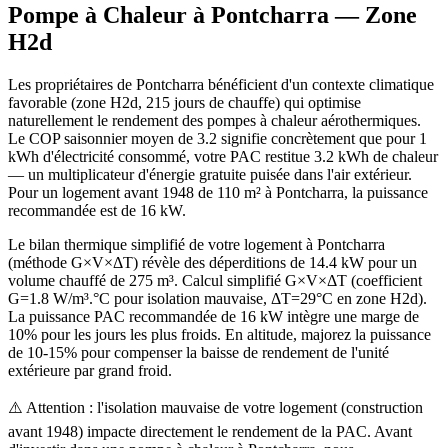
Pompe à Chaleur à
Pontcharra
— Zone
H2d
Les propriétaires de Pontcharra bénéficient d'un contexte climatique
favorable (zone H2d, 215 jours de chauffe) qui optimise
naturellement le rendement des pompes à chaleur aérothermiques.
Le COP saisonnier moyen de 3.2 signifie concrètement que pour 1
kWh d'électricité consommé, votre PAC restitue 3.2 kWh de chaleur
— un multiplicateur d'énergie gratuite puisée dans l'air extérieur.
Pour un logement avant 1948 de 110 m² à Pontcharra, la puissance
recommandée est de 16 kW.
Le bilan thermique simplifié de votre logement à Pontcharra
(méthode G×V×ΔT) révèle des déperditions de 14.4 kW pour un
volume chauffé de 275 m³. Calcul simplifié G×V×ΔT (coefficient
G=1.8 W/m³.°C pour isolation mauvaise, ΔT=29°C en zone H2d).
La puissance PAC recommandée de 16 kW intègre une marge de
10% pour les jours les plus froids. En altitude, majorez la puissance
de 10-15% pour compenser la baisse de rendement de l'unité
extérieure par grand froid.
⚠️ Attention : l'isolation mauvaise de votre logement (construction
avant 1948) impacte directement le rendement de la PAC. Avant