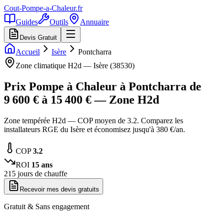
Cout-Pompe-a-Chaleur
.fr
Guides
Outils
Annuaire
Devis Gratuit
Accueil
Isère
Pontcharra
Zone climatique
H2d
—
Isère
(
38530
)
Prix Pompe à Chaleur à
Pontcharra
de
9 600
€ à
15 400
€ — Zone
H2d
Zone tempérée H2d — COP moyen de 3.2. Comparez les
installateurs RGE du Isère et économisez jusqu'à 380 €/an.
COP
3.2
ROI
15
ans
215
jours de chauffe
Recevoir mes devis gratuits
Gratuit & Sans engagement