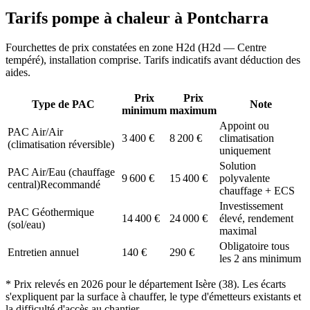
Tarifs pompe à chaleur à
Pontcharra
Fourchettes de prix constatées en zone
H2d
(
H2d — Centre
tempéré
), installation comprise. Tarifs indicatifs avant déduction des
aides.
Prix
Prix
Type de PAC
Note
minimum
maximum
Appoint ou
PAC Air/Air
3 400
€
8 200
€
climatisation
(climatisation réversible)
uniquement
Solution
PAC Air/Eau (chauffage
9 600
€
15 400
€
polyvalente
central)
Recommandé
chauffage + ECS
Investissement
PAC Géothermique
14 400
€
24 000
€
élevé, rendement
(sol/eau)
maximal
Obligatoire tous
Entretien annuel
140
€
290
€
les 2 ans minimum
* Prix relevés en
2026
pour le département
Isère
(
38
). Les écarts
s'expliquent par la surface à chauffer, le type d'émetteurs existants et
la difficulté d'accès au chantier.