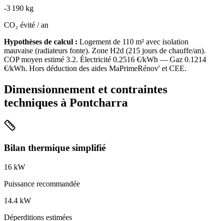
-
3 190
kg
CO₂ évité / an
Hypothèses de calcul :
Logement de
110
m² avec isolation
mauvaise
(
radiateurs fonte
). Zone
H2d
(
215
jours de chauffe/an).
COP moyen estimé
3.2
. Électricité
0.2516
€/kWh — Gaz
0.1214
€/kWh. Hors déduction des aides MaPrimeRénov' et CEE.
Dimensionnement et contraintes
techniques à
Pontcharra
Bilan thermique simplifié
16
kW
Puissance recommandée
14.4
kW
Déperditions estimées