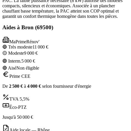
PAC. La faible puissance nécessaire (8 kW) autorise des modèles
compacts, silencieux et économiques. Associée à un plancher
chauffant basse température, la PAC atteint son COP optimal et
garantit un confort thermique homogène dans toutes les pièces.
Aides à
Bron
(
69500
)
MaPrimeRénov'
🔵 Très modeste
11 000
€
🟡 Modeste
9 000
€
🟣 Interm.
5 000
€
🔴 Aisé
Non éligible
Prime CEE
De
2 500
€
à
4 000
€
selon fournisseur d'énergie
TVA
5,5%
Éco-PTZ
Jusqu'à
50 000
€
Aide locale —
Rhône