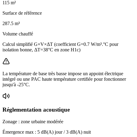
115
m²
Surface de référence
287.5
m³
Volume chauffé
Calcul simplifié G×V×ΔT (coefficient G=0.7 W/m³.°C pour
isolation bonne, ΔT=38°C en zone H1c)
La température de base très basse impose un appoint électrique
intégré ou une PAC haute température certifiée pour fonctionner
jusqu'à -25°C.
Réglementation acoustique
Zonage :
zone urbaine modérée
Émergence max :
5
dB(A) jour /
3
dB(A) nuit