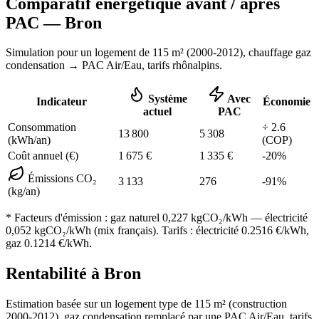
Comparatif énergétique avant / après
PAC —
Bron
Simulation pour un logement de
115
m² (
2000-2012
), chauffage
gaz
condensation
→ PAC Air/Eau,
tarifs rhônalpins
.
Système
Avec
Indicateur
Économie
actuel
PAC
Consommation
÷
2.6
13 800
5 308
(kWh/an)
(COP)
Coût annuel (€)
1 675
€
1 335
€
-
20
%
Émissions CO₂
3 133
276
-
91
%
(kg/an)
* Facteurs d'émission :
gaz naturel 0,227
kgCO₂/kWh — électricité
0,052 kgCO₂/kWh (mix français). Tarifs : électricité
0.2516
€/kWh,
gaz
0.1214
€/kWh.
Rentabilité à
Bron
Estimation basée sur un logement type de
115
m² (construction
2000-2012
),
gaz condensation
remplacé par une PAC Air/Eau,
tarifs