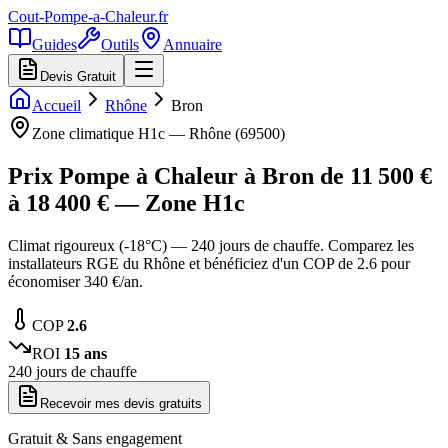
Cout-Pompe-a-Chaleur
.fr
Guides
Outils
Annuaire
Devis Gratuit
Accueil
Rhône
Bron
Zone climatique
H1c
—
Rhône
(
69500
)
Prix Pompe à Chaleur à
Bron
de
11 500
€
à
18 400
€ — Zone
H1c
Climat rigoureux (-18°C) — 240 jours de chauffe. Comparez les
installateurs RGE du Rhône et bénéficiez d'un COP de 2.6 pour
économiser 340 €/an.
COP
2.6
ROI
15
ans
240
jours de chauffe
Recevoir mes devis gratuits
Gratuit & Sans engagement