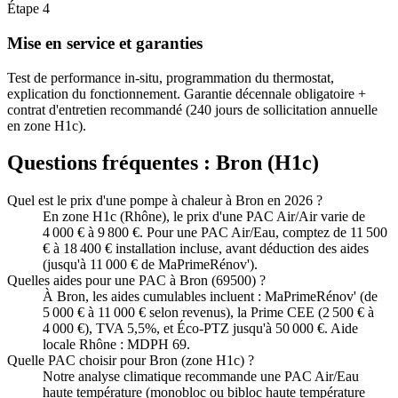
Étape
4
Mise en service et garanties
Test de performance in-situ, programmation du thermostat,
explication du fonctionnement. Garantie décennale obligatoire +
contrat d'entretien recommandé (240 jours de sollicitation annuelle
en zone H1c).
Questions fréquentes :
Bron
(
H1c
)
Quel est le prix d'une pompe à chaleur à Bron en 2026 ?
En zone H1c (Rhône), le prix d'une PAC Air/Air varie de
4 000 € à 9 800 €. Pour une PAC Air/Eau, comptez de 11 500
€ à 18 400 € installation incluse, avant déduction des aides
(jusqu'à 11 000 € de MaPrimeRénov').
Quelles aides pour une PAC à Bron (69500) ?
À Bron, les aides cumulables incluent : MaPrimeRénov' (de
5 000 € à 11 000 € selon revenus), la Prime CEE (2 500 € à
4 000 €), TVA 5,5%, et Éco-PTZ jusqu'à 50 000 €. Aide
locale Rhône : MDPH 69.
Quelle PAC choisir pour Bron (zone H1c) ?
Notre analyse climatique recommande une PAC Air/Eau
haute température (monobloc ou bibloc haute température