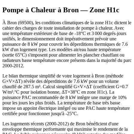
Pompe à Chaleur à
Bron
— Zone
H1c
À Bron (69500), les conditions climatiques de la zone H1c dictent le
cahier des charges de toute installation de pompe à chaleur. Avec
une température extérieure de base de -18°C et 3 000 degrés-jours
unifiés, le dimensionnement doit impérativement prévoir une
puissance de 8 kW pour couvrir les déperditions thermiques de 7.6
kW d'un logement type. Les modèles air/eau haute température
(sortie 65°C) s'imposent pour alimenter les plancher chauffant ou
radiateurs basse température encore présents dans la majorité du parc
2000-2012.
Le bilan thermique simplifié de votre logement à Bron (méthode
G×V×ΔT) révèle des déperditions de 7.6 kW pour un volume
chauffé de 287.5 m³. Calcul simplifié G×V×ΔT (coefficient G=0.7
W/m³.°C pour isolation bonne, ΔT=38°C en zone H1c). La
puissance PAC recommandée de 8 kW intègre une marge de 10%
pour les jours les plus froids. La température de base très basse
impose un appoint électrique intégré ou une PAC haute température
certifiée pour fonctionner jusqu'à -25°C.
Les logements récents (2000-2012) de Bron bénéficient d'une
enveloppe thermique performante qui maximise le rendement de la