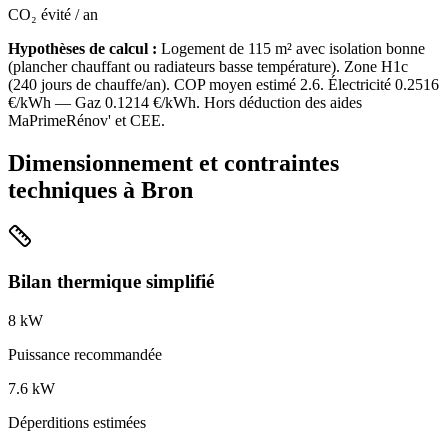
CO₂ évité / an
Hypothèses de calcul :
Logement de
115
m² avec isolation
bonne
(
plancher chauffant ou radiateurs basse température
). Zone
H1c
(
240
jours de chauffe/an). COP moyen estimé
2.6
. Électricité
0.2516
€/kWh — Gaz
0.1214
€/kWh. Hors déduction des aides
MaPrimeRénov' et CEE.
Dimensionnement et contraintes
techniques à
Bron
Bilan thermique simplifié
8
kW
Puissance recommandée
7.6
kW
Déperditions estimées