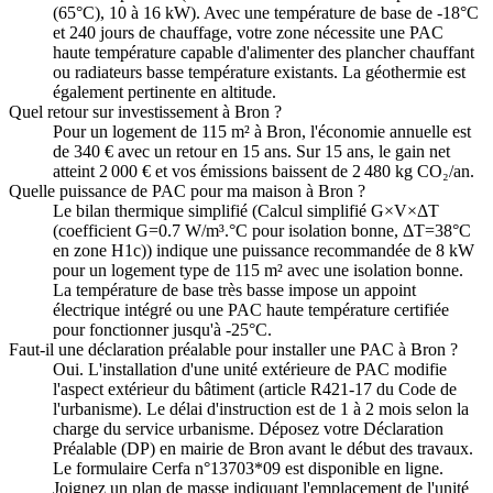
(65°C), 10 à 16 kW). Avec une température de base de -18°C
et 240 jours de chauffage, votre zone nécessite une PAC
haute température capable d'alimenter des plancher chauffant
ou radiateurs basse température existants. La géothermie est
également pertinente en altitude.
Quel retour sur investissement à Bron ?
Pour un logement de 115 m² à Bron, l'économie annuelle est
de 340 € avec un retour en 15 ans. Sur 15 ans, le gain net
atteint 2 000 € et vos émissions baissent de 2 480 kg CO₂/an.
Quelle puissance de PAC pour ma maison à Bron ?
Le bilan thermique simplifié (Calcul simplifié G×V×ΔT
(coefficient G=0.7 W/m³.°C pour isolation bonne, ΔT=38°C
en zone H1c)) indique une puissance recommandée de 8 kW
pour un logement type de 115 m² avec une isolation bonne.
La température de base très basse impose un appoint
électrique intégré ou une PAC haute température certifiée
pour fonctionner jusqu'à -25°C.
Faut-il une déclaration préalable pour installer une PAC à Bron ?
Oui. L'installation d'une unité extérieure de PAC modifie
l'aspect extérieur du bâtiment (article R421-17 du Code de
l'urbanisme). Le délai d'instruction est de 1 à 2 mois selon la
charge du service urbanisme. Déposez votre Déclaration
Préalable (DP) en mairie de Bron avant le début des travaux.
Le formulaire Cerfa n°13703*09 est disponible en ligne.
Joignez un plan de masse indiquant l'emplacement de l'unité