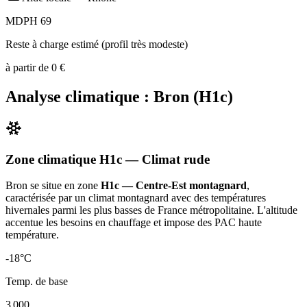
MDPH 69
Reste à charge estimé (profil très modeste)
à partir de
0
€
Analyse climatique :
Bron
(
H1c
)
Zone climatique
H1c
— Climat
rude
Bron
se situe en zone
H1c — Centre-Est montagnard
,
caractérisée par un
climat montagnard avec des températures
hivernales parmi les plus basses de France métropolitaine. L'altitude
accentue les besoins en chauffage et impose des PAC haute
température
.
-18
°C
Temp. de base
3 000