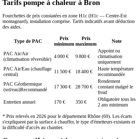
Tarifs pompe à chaleur à
Bron
Fourchettes de prix constatées en zone
H1c
(
H1c — Centre-Est
montagnard
), installation comprise. Tarifs indicatifs avant déduction
des aides.
Prix
Prix
Type de PAC
Note
minimum
maximum
Appoint ou
PAC Air/Air
4 000
€
9 800
€
climatisation
(climatisation réversible)
uniquement
PAC Air/Eau (chauffage
Haute température
11 500
€
18 400
€
central)
recommandée
Rendement
PAC Géothermique
17 300
€
28 700
€
constant malgré le
(sol/eau)
Recommandé
froid
Obligatoire tous les
Entretien annuel
170
€
350
€
2 ans minimum
* Prix relevés en
2026
pour le département
Rhône
(
69
). Les écarts
s'expliquent par la surface à chauffer, le type d'émetteurs existants et
la difficulté d'accès au chantier.