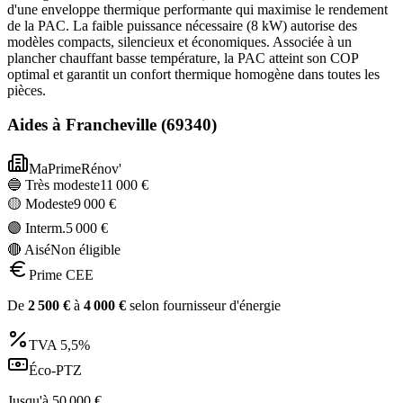
d'une enveloppe thermique performante qui maximise le rendement
de la PAC. La faible puissance nécessaire (8 kW) autorise des
modèles compacts, silencieux et économiques. Associée à un
plancher chauffant basse température, la PAC atteint son COP
optimal et garantit un confort thermique homogène dans toutes les
pièces.
Aides à
Francheville
(
69340
)
MaPrimeRénov'
🔵 Très modeste
11 000
€
🟡 Modeste
9 000
€
🟣 Interm.
5 000
€
🔴 Aisé
Non éligible
Prime CEE
De
2 500
€
à
4 000
€
selon fournisseur d'énergie
TVA
5,5%
Éco-PTZ
Jusqu'à
50 000
€