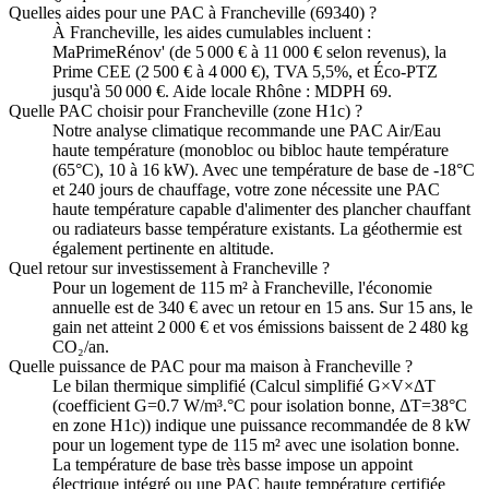
Quelles aides pour une PAC à Francheville (69340) ?
À Francheville, les aides cumulables incluent :
MaPrimeRénov' (de 5 000 € à 11 000 € selon revenus), la
Prime CEE (2 500 € à 4 000 €), TVA 5,5%, et Éco-PTZ
jusqu'à 50 000 €. Aide locale Rhône : MDPH 69.
Quelle PAC choisir pour Francheville (zone H1c) ?
Notre analyse climatique recommande une PAC Air/Eau
haute température (monobloc ou bibloc haute température
(65°C), 10 à 16 kW). Avec une température de base de -18°C
et 240 jours de chauffage, votre zone nécessite une PAC
haute température capable d'alimenter des plancher chauffant
ou radiateurs basse température existants. La géothermie est
également pertinente en altitude.
Quel retour sur investissement à Francheville ?
Pour un logement de 115 m² à Francheville, l'économie
annuelle est de 340 € avec un retour en 15 ans. Sur 15 ans, le
gain net atteint 2 000 € et vos émissions baissent de 2 480 kg
CO₂/an.
Quelle puissance de PAC pour ma maison à Francheville ?
Le bilan thermique simplifié (Calcul simplifié G×V×ΔT
(coefficient G=0.7 W/m³.°C pour isolation bonne, ΔT=38°C
en zone H1c)) indique une puissance recommandée de 8 kW
pour un logement type de 115 m² avec une isolation bonne.
La température de base très basse impose un appoint
électrique intégré ou une PAC haute température certifiée