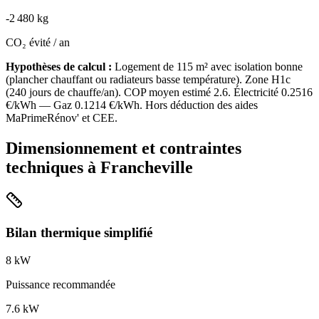
-
2 480
kg
CO₂ évité / an
Hypothèses de calcul :
Logement de
115
m² avec isolation
bonne
(
plancher chauffant ou radiateurs basse température
). Zone
H1c
(
240
jours de chauffe/an). COP moyen estimé
2.6
. Électricité
0.2516
€/kWh — Gaz
0.1214
€/kWh. Hors déduction des aides
MaPrimeRénov' et CEE.
Dimensionnement et contraintes
techniques à
Francheville
Bilan thermique simplifié
8
kW
Puissance recommandée
7.6
kW