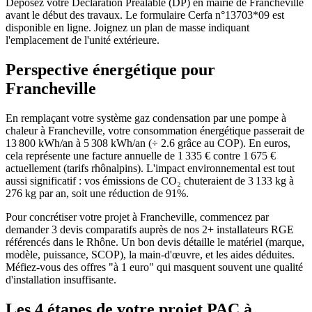
Déposez votre Déclaration Préalable (DP) en mairie de Francheville
avant le début des travaux. Le formulaire Cerfa n°13703*09 est
disponible en ligne. Joignez un plan de masse indiquant
l'emplacement de l'unité extérieure.
Perspective énergétique pour
Francheville
En remplaçant votre système gaz condensation par une pompe à
chaleur à Francheville, votre consommation énergétique passerait de
13 800 kWh/an à 5 308 kWh/an (÷ 2.6 grâce au COP). En euros,
cela représente une facture annuelle de 1 335 € contre 1 675 €
actuellement (tarifs rhônalpins). L'impact environnemental est tout
aussi significatif : vos émissions de CO₂ chuteraient de 3 133 kg à
276 kg par an, soit une réduction de 91%.
Pour concrétiser votre projet à Francheville, commencez par
demander 3 devis comparatifs auprès de nos 2+ installateurs RGE
référencés dans le Rhône. Un bon devis détaille le matériel (marque,
modèle, puissance, SCOP), la main-d'œuvre, et les aides déduites.
Méfiez-vous des offres "à 1 euro" qui masquent souvent une qualité
d'installation insuffisante.
Les 4 étapes de votre projet PAC à