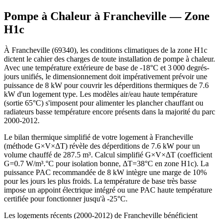
Pompe à Chaleur à
Francheville
— Zone
H1c
À Francheville (69340), les conditions climatiques de la zone H1c
dictent le cahier des charges de toute installation de pompe à chaleur.
Avec une température extérieure de base de -18°C et 3 000 degrés-
jours unifiés, le dimensionnement doit impérativement prévoir une
puissance de 8 kW pour couvrir les déperditions thermiques de 7.6
kW d'un logement type. Les modèles air/eau haute température
(sortie 65°C) s'imposent pour alimenter les plancher chauffant ou
radiateurs basse température encore présents dans la majorité du parc
2000-2012.
Le bilan thermique simplifié de votre logement à Francheville
(méthode G×V×ΔT) révèle des déperditions de 7.6 kW pour un
volume chauffé de 287.5 m³. Calcul simplifié G×V×ΔT (coefficient
G=0.7 W/m³.°C pour isolation bonne, ΔT=38°C en zone H1c). La
puissance PAC recommandée de 8 kW intègre une marge de 10%
pour les jours les plus froids. La température de base très basse
impose un appoint électrique intégré ou une PAC haute température
certifiée pour fonctionner jusqu'à -25°C.
Les logements récents (2000-2012) de Francheville bénéficient