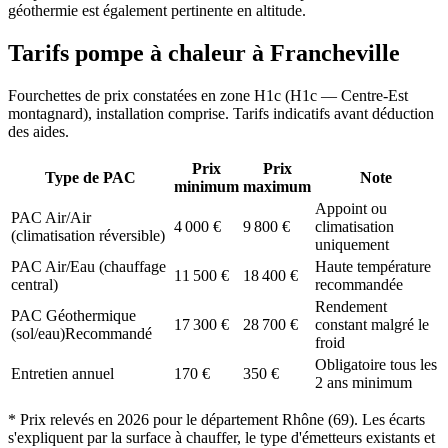
géothermie est également pertinente en altitude.
Tarifs pompe à chaleur à
Francheville
Fourchettes de prix constatées en zone
H1c
(
H1c — Centre-Est
montagnard
), installation comprise. Tarifs indicatifs avant déduction
des aides.
Prix
Prix
Type de PAC
Note
minimum
maximum
Appoint ou
PAC Air/Air
4 000
€
9 800
€
climatisation
(climatisation réversible)
uniquement
PAC Air/Eau (chauffage
Haute température
11 500
€
18 400
€
central)
recommandée
Rendement
PAC Géothermique
17 300
€
28 700
€
constant malgré le
(sol/eau)
Recommandé
froid
Obligatoire tous les
Entretien annuel
170
€
350
€
2 ans minimum
* Prix relevés en
2026
pour le département
Rhône
(
69
). Les écarts
s'expliquent par la surface à chauffer, le type d'émetteurs existants et