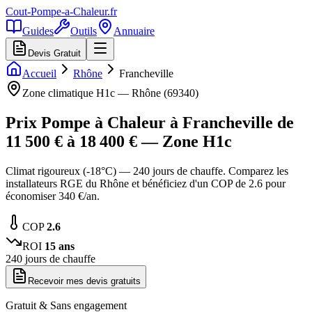
Cout-Pompe-a-Chaleur
.fr
Guides
Outils
Annuaire
Devis Gratuit
Accueil
Rhône
Francheville
Zone climatique
H1c
—
Rhône
(
69340
)
Prix Pompe à Chaleur à
Francheville
de
11 500
€ à
18 400
€ — Zone
H1c
Climat rigoureux (-18°C) — 240 jours de chauffe. Comparez les
installateurs RGE du Rhône et bénéficiez d'un COP de 2.6 pour
économiser 340 €/an.
COP
2.6
ROI
15
ans
240
jours de chauffe
Recevoir mes devis gratuits
Gratuit & Sans engagement