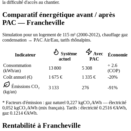
la difficulté d'accès au chantier.
Comparatif énergétique avant / après
PAC —
Francheville
Simulation pour un logement de
115
m² (
2000-2012
), chauffage
gaz
condensation
→ PAC Air/Eau,
tarifs rhônalpins
.
Système
Avec
Indicateur
Économie
actuel
PAC
Consommation
÷
2.6
13 800
5 308
(kWh/an)
(COP)
Coût annuel (€)
1 675
€
1 335
€
-
20
%
Émissions CO₂
3 133
276
-
91
%
(kg/an)
* Facteurs d'émission :
gaz naturel 0,227
kgCO₂/kWh — électricité
0,052 kgCO₂/kWh (mix français). Tarifs : électricité
0.2516
€/kWh,
gaz
0.1214
€/kWh.
Rentabilité à
Francheville