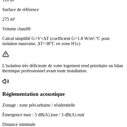
Surface de référence
275
m³
Volume chauffé
Calcul simplifié G×V×ΔT (coefficient G=1.8 W/m³.°C pour
isolation mauvaise, ΔT=38°C en zone H1c)
L'isolation très déficiente de votre logement rend prioritaire un bilan
thermique professionnel avant toute installation.
Réglementation acoustique
Zonage :
zone péri-urbaine / résidentielle
Émergence max :
5
dB(A) jour /
3
dB(A) nuit
Distance minimale