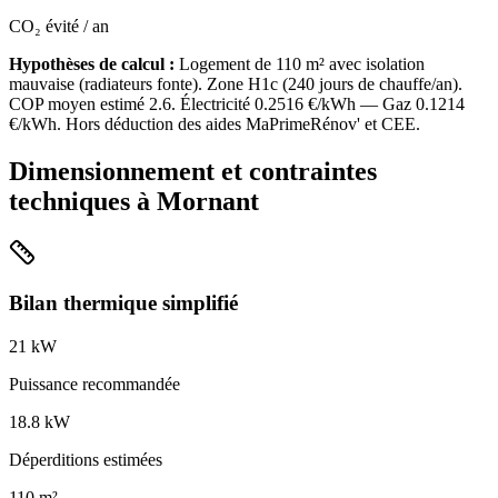
CO₂ évité / an
Hypothèses de calcul :
Logement de
110
m² avec isolation
mauvaise
(
radiateurs fonte
). Zone
H1c
(
240
jours de chauffe/an).
COP moyen estimé
2.6
. Électricité
0.2516
€/kWh — Gaz
0.1214
€/kWh. Hors déduction des aides MaPrimeRénov' et CEE.
Dimensionnement et contraintes
techniques à
Mornant
Bilan thermique simplifié
21
kW
Puissance recommandée
18.8
kW
Déperditions estimées
110
m²