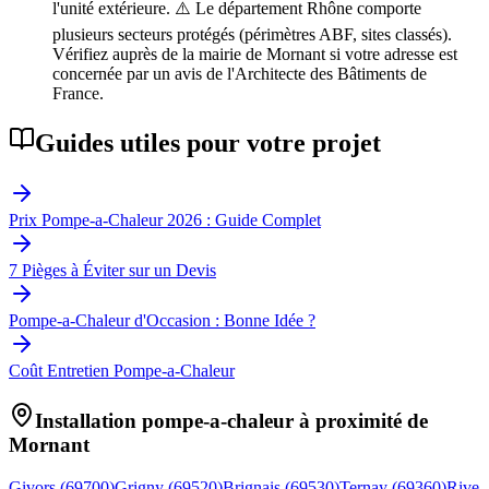
l'unité extérieure. ⚠️ Le département Rhône comporte
plusieurs secteurs protégés (périmètres ABF, sites classés).
Vérifiez auprès de la mairie de Mornant si votre adresse est
concernée par un avis de l'Architecte des Bâtiments de
France.
Guides utiles pour votre projet
Prix Pompe-a-Chaleur 2026 : Guide Complet
7 Pièges à Éviter sur un Devis
Pompe-a-Chaleur d'Occasion : Bonne Idée ?
Coût Entretien Pompe-a-Chaleur
Installation pompe-a-chaleur à proximité de
Mornant
Givors
(
69700
)
Grigny
(
69520
)
Brignais
(
69530
)
Ternay
(
69360
)
Rive