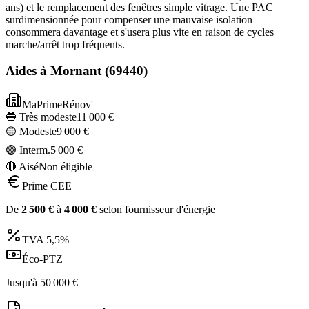
ans) et le remplacement des fenêtres simple vitrage. Une PAC
surdimensionnée pour compenser une mauvaise isolation
consommera davantage et s'usera plus vite en raison de cycles
marche/arrêt trop fréquents.
Aides à
Mornant
(
69440
)
MaPrimeRénov'
🔵 Très modeste
11 000
€
🟡 Modeste
9 000
€
🟣 Interm.
5 000
€
🔴 Aisé
Non éligible
Prime CEE
De
2 500
€
à
4 000
€
selon fournisseur d'énergie
TVA
5,5%
Éco-PTZ
Jusqu'à
50 000
€