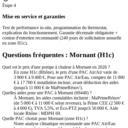
Étape
4
Mise en service et garanties
Test de performance in-situ, programmation du thermostat,
explication du fonctionnement. Garantie décennale obligatoire +
contrat d'entretien recommandé (240 jours de sollicitation annuelle
en zone H1c).
Questions fréquentes :
Mornant
(
H1c
)
Quel est le prix d'une pompe à chaleur à Mornant en 2026 ?
En zone H1c (Rhône), le prix d'une PAC Air/Air varie de
3 900 € à 9 400 €. Pour une PAC Air/Eau, comptez de 11 000
€ à 17 700 € installation incluse, avant déduction des aides
(jusqu'à 11 000 € de MaPrimeRénov').
Quelles aides pour une PAC à Mornant (69440) ?
À Mornant, les aides cumulables incluent : MaPrimeRénov'
(de 5 000 € à 11 000 € selon revenus), la Prime CEE (2 500 €
à 4 000 €), TVA 5,5%, et Éco-PTZ jusqu'à 50 000 €. Aide
locale Rhône : MDPH 69.
Quelle PAC choisir pour Mornant (zone H1c) ?
Notre analyse climatique recommande une PAC Air/Eau