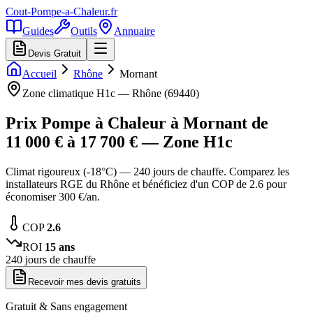
Cout-Pompe-a-Chaleur
.fr
Guides
Outils
Annuaire
Devis Gratuit
Accueil
Rhône
Mornant
Zone climatique
H1c
—
Rhône
(
69440
)
Prix Pompe à Chaleur à
Mornant
de
11 000
€ à
17 700
€ — Zone
H1c
Climat rigoureux (-18°C) — 240 jours de chauffe. Comparez les
installateurs RGE du Rhône et bénéficiez d'un COP de 2.6 pour
économiser 300 €/an.
COP
2.6
ROI
15
ans
240
jours de chauffe
Recevoir mes devis gratuits
Gratuit & Sans engagement