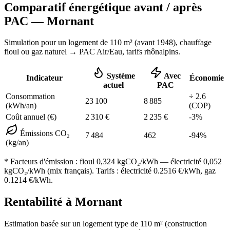
Comparatif énergétique avant / après
PAC —
Mornant
Simulation pour un logement de
110
m² (
avant 1948
), chauffage
fioul ou gaz naturel
→ PAC Air/Eau,
tarifs rhônalpins
.
Système
Avec
Indicateur
Économie
actuel
PAC
Consommation
÷
2.6
23 100
8 885
(kWh/an)
(COP)
Coût annuel (€)
2 310
€
2 235
€
-
3
%
Émissions CO₂
7 484
462
-
94
%
(kg/an)
* Facteurs d'émission :
fioul 0,324
kgCO₂/kWh — électricité 0,052
kgCO₂/kWh (mix français). Tarifs : électricité
0.2516
€/kWh, gaz
0.1214
€/kWh.
Rentabilité à
Mornant
Estimation basée sur un logement type de
110
m² (construction