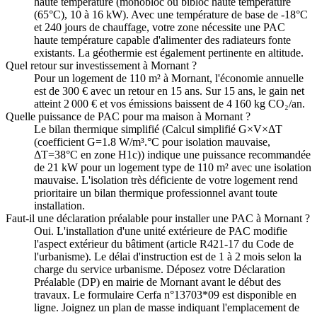
haute température (monobloc ou bibloc haute température
(65°C), 10 à 16 kW). Avec une température de base de -18°C
et 240 jours de chauffage, votre zone nécessite une PAC
haute température capable d'alimenter des radiateurs fonte
existants. La géothermie est également pertinente en altitude.
Quel retour sur investissement à Mornant ?
Pour un logement de 110 m² à Mornant, l'économie annuelle
est de 300 € avec un retour en 15 ans. Sur 15 ans, le gain net
atteint 2 000 € et vos émissions baissent de 4 160 kg CO₂/an.
Quelle puissance de PAC pour ma maison à Mornant ?
Le bilan thermique simplifié (Calcul simplifié G×V×ΔT
(coefficient G=1.8 W/m³.°C pour isolation mauvaise,
ΔT=38°C en zone H1c)) indique une puissance recommandée
de 21 kW pour un logement type de 110 m² avec une isolation
mauvaise. L'isolation très déficiente de votre logement rend
prioritaire un bilan thermique professionnel avant toute
installation.
Faut-il une déclaration préalable pour installer une PAC à Mornant ?
Oui. L'installation d'une unité extérieure de PAC modifie
l'aspect extérieur du bâtiment (article R421-17 du Code de
l'urbanisme). Le délai d'instruction est de 1 à 2 mois selon la
charge du service urbanisme. Déposez votre Déclaration
Préalable (DP) en mairie de Mornant avant le début des
travaux. Le formulaire Cerfa n°13703*09 est disponible en
ligne. Joignez un plan de masse indiquant l'emplacement de