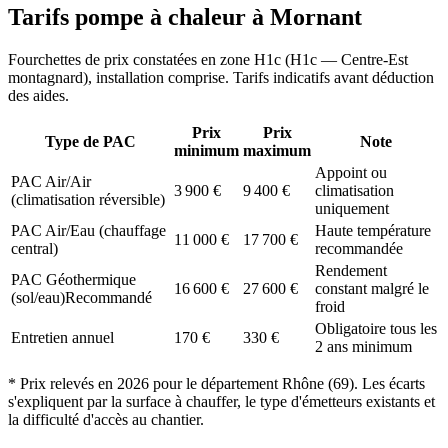
Tarifs pompe à chaleur à
Mornant
Fourchettes de prix constatées en zone
H1c
(
H1c — Centre-Est
montagnard
), installation comprise. Tarifs indicatifs avant déduction
des aides.
Prix
Prix
Type de PAC
Note
minimum
maximum
Appoint ou
PAC Air/Air
3 900
€
9 400
€
climatisation
(climatisation réversible)
uniquement
PAC Air/Eau (chauffage
Haute température
11 000
€
17 700
€
central)
recommandée
Rendement
PAC Géothermique
16 600
€
27 600
€
constant malgré le
(sol/eau)
Recommandé
froid
Obligatoire tous les
Entretien annuel
170
€
330
€
2 ans minimum
* Prix relevés en
2026
pour le département
Rhône
(
69
). Les écarts
s'expliquent par la surface à chauffer, le type d'émetteurs existants et
la difficulté d'accès au chantier.