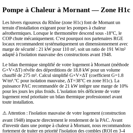
Pompe à Chaleur à
Mornant
— Zone
H1c
Les hivers rigoureux du Rhône (zone H1c) font de Mornant un
terrain d'installation exigeant pour les pompes à chaleur
aérothermiques. Lorsque le thermomètre descend sous -18°C, le
COP chute mécaniquement. C'est pourquoi nos partenaires RGE
locaux recommandent systématiquement un dimensionnement avec
marge de sécurité : 21 kW pour 110 m², soit un ratio de 191 W/m²
adapté à l'isolation mauvaise des constructions avant 1948.
Le bilan thermique simplifié de votre logement à Mornant (méthode
G×V×ΔT) révèle des déperditions de 18.8 kW pour un volume
chauffé de 275 m³. Calcul simplifié G×V×ΔT (coefficient G=1.8
W/m³.°C pour isolation mauvaise, ΔT=38°C en zone H1c). La
puissance PAC recommandée de 21 kW intègre une marge de 10%
pour les jours les plus froids. L'isolation très déficiente de votre
logement rend prioritaire un bilan thermique professionnel avant
toute installation.
⚠️ Attention : l'isolation mauvaise de votre logement (construction
avant 1948) impacte directement le rendement de la PAC. Avant
d'investir dans une pompe à chaleur à Mornant, nous recommandons
fortement de traiter en priorité l'isolation des combles (ROI en 3-4