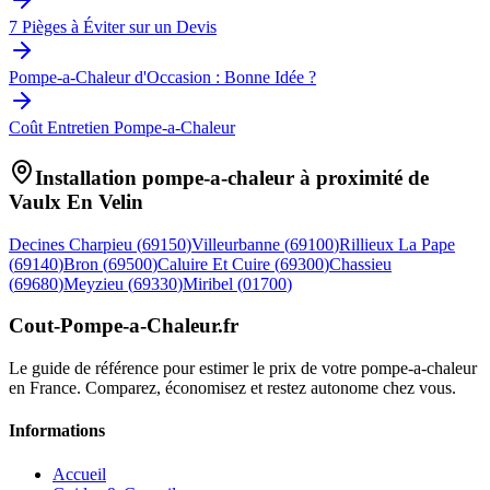
7 Pièges à Éviter sur un Devis
Pompe-a-Chaleur d'Occasion : Bonne Idée ?
Coût Entretien Pompe-a-Chaleur
Installation pompe-a-chaleur à proximité de
Vaulx En Velin
Decines Charpieu
(
69150
)
Villeurbanne
(
69100
)
Rillieux La Pape
(
69140
)
Bron
(
69500
)
Caluire Et Cuire
(
69300
)
Chassieu
(
69680
)
Meyzieu
(
69330
)
Miribel
(
01700
)
Cout-Pompe-a-Chaleur
.fr
Le guide de référence pour estimer le prix de votre pompe-a-chaleur
en France. Comparez, économisez et restez autonome chez vous.
Informations
Accueil