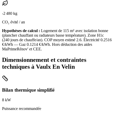
-
2 480
kg
CO₂ évité / an
Hypothèses de calcul :
Logement de
115
m² avec isolation
bonne
(
plancher chauffant ou radiateurs basse température
). Zone
H1c
(
240
jours de chauffe/an). COP moyen estimé
2.6
. Électricité
0.2516
€/kWh — Gaz
0.1214
€/kWh. Hors déduction des aides
MaPrimeRénov' et CEE.
Dimensionnement et contraintes
techniques à
Vaulx En Velin
Bilan thermique simplifié
8
kW
Puissance recommandée