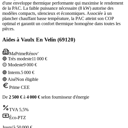
d'une enveloppe thermique performante qui maximise le rendement
de la PAC. La faible puissance nécessaire (8 kW) autorise des
modèles compacts, silencieux et économiques. Associée à un
plancher chauffant basse température, la PAC atteint son COP
optimal et garantit un confort thermique homogène dans toutes les
pièces.
Aides à
Vaulx En Velin
(
69120
)
MaPrimeRénov'
🔵 Très modeste
11 000
€
🟡 Modeste
9 000
€
🟣 Interm.
5 000
€
🔴 Aisé
Non éligible
Prime CEE
De
2 500
€
à
4 000
€
selon fournisseur d'énergie
TVA
5,5%
Éco-PTZ
Jusqu'à
50 000
€