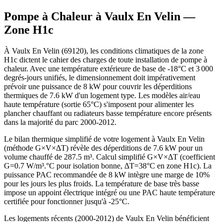
Pompe à Chaleur à
Vaulx En Velin
—
Zone
H1c
À Vaulx En Velin (69120), les conditions climatiques de la zone
H1c dictent le cahier des charges de toute installation de pompe à
chaleur. Avec une température extérieure de base de -18°C et 3 000
degrés-jours unifiés, le dimensionnement doit impérativement
prévoir une puissance de 8 kW pour couvrir les déperditions
thermiques de 7.6 kW d'un logement type. Les modèles air/eau
haute température (sortie 65°C) s'imposent pour alimenter les
plancher chauffant ou radiateurs basse température encore présents
dans la majorité du parc 2000-2012.
Le bilan thermique simplifié de votre logement à Vaulx En Velin
(méthode G×V×ΔT) révèle des déperditions de 7.6 kW pour un
volume chauffé de 287.5 m³. Calcul simplifié G×V×ΔT (coefficient
G=0.7 W/m³.°C pour isolation bonne, ΔT=38°C en zone H1c). La
puissance PAC recommandée de 8 kW intègre une marge de 10%
pour les jours les plus froids. La température de base très basse
impose un appoint électrique intégré ou une PAC haute température
certifiée pour fonctionner jusqu'à -25°C.
Les logements récents (2000-2012) de Vaulx En Velin bénéficient