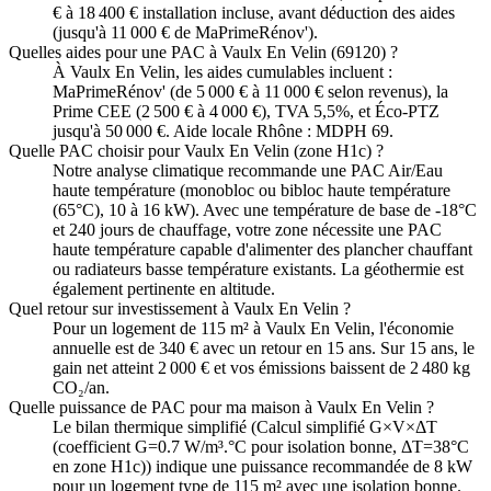
€ à 18 400 € installation incluse, avant déduction des aides
(jusqu'à 11 000 € de MaPrimeRénov').
Quelles aides pour une PAC à Vaulx En Velin (69120) ?
À Vaulx En Velin, les aides cumulables incluent :
MaPrimeRénov' (de 5 000 € à 11 000 € selon revenus), la
Prime CEE (2 500 € à 4 000 €), TVA 5,5%, et Éco-PTZ
jusqu'à 50 000 €. Aide locale Rhône : MDPH 69.
Quelle PAC choisir pour Vaulx En Velin (zone H1c) ?
Notre analyse climatique recommande une PAC Air/Eau
haute température (monobloc ou bibloc haute température
(65°C), 10 à 16 kW). Avec une température de base de -18°C
et 240 jours de chauffage, votre zone nécessite une PAC
haute température capable d'alimenter des plancher chauffant
ou radiateurs basse température existants. La géothermie est
également pertinente en altitude.
Quel retour sur investissement à Vaulx En Velin ?
Pour un logement de 115 m² à Vaulx En Velin, l'économie
annuelle est de 340 € avec un retour en 15 ans. Sur 15 ans, le
gain net atteint 2 000 € et vos émissions baissent de 2 480 kg
CO₂/an.
Quelle puissance de PAC pour ma maison à Vaulx En Velin ?
Le bilan thermique simplifié (Calcul simplifié G×V×ΔT
(coefficient G=0.7 W/m³.°C pour isolation bonne, ΔT=38°C
en zone H1c)) indique une puissance recommandée de 8 kW
pour un logement type de 115 m² avec une isolation bonne.