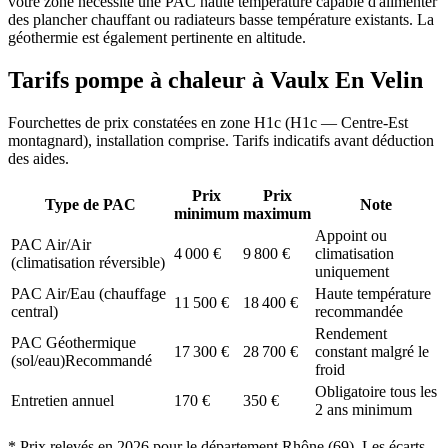
votre zone nécessite une PAC haute température capable d'alimenter
des plancher chauffant ou radiateurs basse température existants. La
géothermie est également pertinente en altitude.
Tarifs pompe à chaleur à
Vaulx En Velin
Fourchettes de prix constatées en zone
H1c
(
H1c — Centre-Est
montagnard
), installation comprise. Tarifs indicatifs avant déduction
des aides.
Prix
Prix
Type de PAC
Note
minimum
maximum
Appoint ou
PAC Air/Air
4 000
€
9 800
€
climatisation
(climatisation réversible)
uniquement
PAC Air/Eau (chauffage
Haute température
11 500
€
18 400
€
central)
recommandée
Rendement
PAC Géothermique
17 300
€
28 700
€
constant malgré le
(sol/eau)
Recommandé
froid
Obligatoire tous les
Entretien annuel
170
€
350
€
2 ans minimum
* Prix relevés en
2026
pour le département
Rhône
(
69
). Les écarts