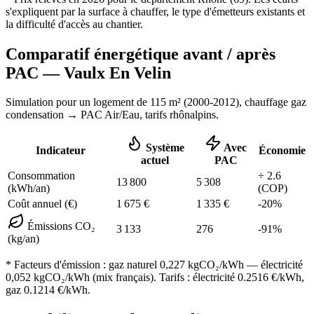
s'expliquent par la surface à chauffer, le type d'émetteurs existants et
la difficulté d'accès au chantier.
Comparatif énergétique avant / après
PAC —
Vaulx En Velin
Simulation pour un logement de
115
m² (
2000-2012
), chauffage
gaz
condensation
→ PAC Air/Eau,
tarifs rhônalpins
.
Système
Avec
Indicateur
Économie
actuel
PAC
Consommation
÷
2.6
13 800
5 308
(kWh/an)
(COP)
Coût annuel (€)
1 675
€
1 335
€
-
20
%
Émissions CO₂
3 133
276
-
91
%
(kg/an)
* Facteurs d'émission :
gaz naturel 0,227
kgCO₂/kWh — électricité
0,052 kgCO₂/kWh (mix français). Tarifs : électricité
0.2516
€/kWh,
gaz
0.1214
€/kWh.