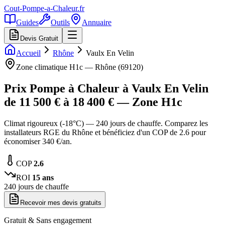
Cout-Pompe-a-Chaleur
.fr
Guides
Outils
Annuaire
Devis Gratuit
Accueil
Rhône
Vaulx En Velin
Zone climatique
H1c
—
Rhône
(
69120
)
Prix Pompe à Chaleur à
Vaulx En Velin
de
11 500
€ à
18 400
€ — Zone
H1c
Climat rigoureux (-18°C) — 240 jours de chauffe. Comparez les
installateurs RGE du Rhône et bénéficiez d'un COP de 2.6 pour
économiser 340 €/an.
COP
2.6
ROI
15
ans
240
jours de chauffe
Recevoir mes devis gratuits
Gratuit & Sans engagement