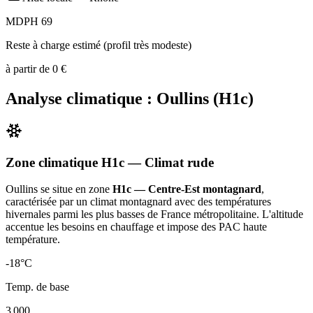
MDPH 69
Reste à charge estimé (profil très modeste)
à partir de
0
€
Analyse climatique :
Oullins
(
H1c
)
Zone climatique
H1c
— Climat
rude
Oullins
se situe en zone
H1c — Centre-Est montagnard
,
caractérisée par un
climat montagnard avec des températures
hivernales parmi les plus basses de France métropolitaine. L'altitude
accentue les besoins en chauffage et impose des PAC haute
température
.
-18
°C
Temp. de base
3 000