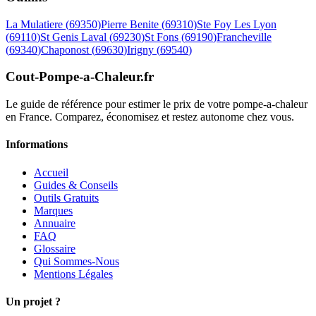
La Mulatiere
(
69350
)
Pierre Benite
(
69310
)
Ste Foy Les Lyon
(
69110
)
St Genis Laval
(
69230
)
St Fons
(
69190
)
Francheville
(
69340
)
Chaponost
(
69630
)
Irigny
(
69540
)
Cout-Pompe-a-Chaleur
.fr
Le guide de référence pour estimer le prix de votre pompe-a-chaleur
en France. Comparez, économisez et restez autonome chez vous.
Informations
Accueil
Guides & Conseils
Outils Gratuits
Marques
Annuaire
FAQ
Glossaire
Qui Sommes-Nous
Mentions Légales
Un projet ?