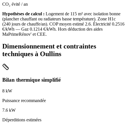
CO₂ évité / an
Hypothèses de calcul :
Logement de
115
m² avec isolation
bonne
(
plancher chauffant ou radiateurs basse température
). Zone
H1c
(
240
jours de chauffe/an). COP moyen estimé
2.6
. Électricité
0.2516
€/kWh — Gaz
0.1214
€/kWh. Hors déduction des aides
MaPrimeRénov' et CEE.
Dimensionnement et contraintes
techniques à
Oullins
Bilan thermique simplifié
8
kW
Puissance recommandée
7.6
kW
Déperditions estimées