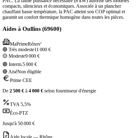
PAC. La faible puissance nécessaire (8 kW) autorise des modèles
compacts, silencieux et économiques. Associée à un plancher
chauffant basse température, la PAC atteint son COP optimal et
garantit un confort thermique homogène dans toutes les pièces.
Aides à
Oullins
(
69600
)
MaPrimeRénov'
🔵 Très modeste
11 000
€
🟡 Modeste
9 000
€
🟣 Interm.
5 000
€
🔴 Aisé
Non éligible
Prime CEE
De
2 500
€
à
4 000
€
selon fournisseur d'énergie
TVA
5,5%
Éco-PTZ
Jusqu'à
50 000
€
Aide locale —
Rhône