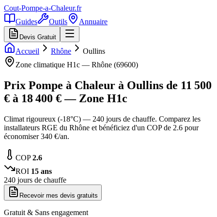
Cout-Pompe-a-Chaleur
.fr
Guides
Outils
Annuaire
Devis Gratuit
Accueil
Rhône
Oullins
Zone climatique
H1c
—
Rhône
(
69600
)
Prix Pompe à Chaleur à
Oullins
de
11 500
€ à
18 400
€ — Zone
H1c
Climat rigoureux (-18°C) — 240 jours de chauffe. Comparez les
installateurs RGE du Rhône et bénéficiez d'un COP de 2.6 pour
économiser 340 €/an.
COP
2.6
ROI
15
ans
240
jours de chauffe
Recevoir mes devis gratuits
Gratuit & Sans engagement