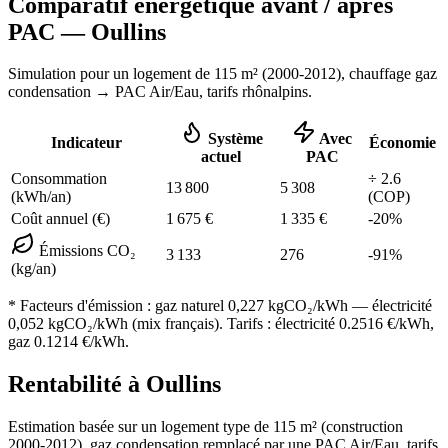
Comparatif énergétique avant / après
PAC —
Oullins
Simulation pour un logement de
115
m² (
2000-2012
), chauffage
gaz
condensation
→ PAC Air/Eau,
tarifs rhônalpins
.
Système
Avec
Indicateur
Économie
actuel
PAC
Consommation
÷
2.6
13 800
5 308
(kWh/an)
(COP)
Coût annuel (€)
1 675
€
1 335
€
-
20
%
Émissions CO₂
3 133
276
-
91
%
(kg/an)
* Facteurs d'émission :
gaz naturel 0,227
kgCO₂/kWh — électricité
0,052 kgCO₂/kWh (mix français). Tarifs : électricité
0.2516
€/kWh,
gaz
0.1214
€/kWh.
Rentabilité à
Oullins
Estimation basée sur un logement type de
115
m² (construction
2000-2012
),
gaz condensation
remplacé par une PAC Air/Eau,
tarifs