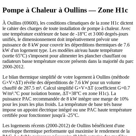
Pompe à Chaleur à
Oullins
— Zone
H1c
À Oullins (69600), les conditions climatiques de la zone H1c dictent
le cahier des charges de toute installation de pompe à chaleur. Avec
une température extérieure de base de -18°C et 3 000 degrés-jours
unifiés, le dimensionnement doit impérativement prévoir une
puissance de 8 kW pour couvrir les déperditions thermiques de 7.6
kW d'un logement type. Les modèles air/eau haute température
(sortie 65°C) s'imposent pour alimenter les plancher chauffant ou
radiateurs basse température encore présents dans la majorité du parc
2000-2012.
Le bilan thermique simplifié de votre logement à Oullins (méthode
G×V×ΔT) révèle des déperditions de 7.6 kW pour un volume
chauffé de 287.5 m³. Calcul simplifié G×V×ΔT (coefficient G=0.7
W/m³.°C pour isolation bonne, ΔT=38°C en zone H1c). La
puissance PAC recommandée de 8 kW intègre une marge de 10%
pour les jours les plus froids. La température de base très basse
impose un appoint électrique intégré ou une PAC haute température
certifiée pour fonctionner jusqu'à -25°C.
Les logements récents (2000-2012) de Oullins bénéficient d'une
enveloppe thermique performante qui maximise le rendement de la