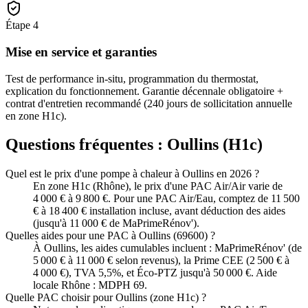
Étape
4
Mise en service et garanties
Test de performance in-situ, programmation du thermostat,
explication du fonctionnement. Garantie décennale obligatoire +
contrat d'entretien recommandé (240 jours de sollicitation annuelle
en zone H1c).
Questions fréquentes :
Oullins
(
H1c
)
Quel est le prix d'une pompe à chaleur à Oullins en 2026 ?
En zone H1c (Rhône), le prix d'une PAC Air/Air varie de
4 000 € à 9 800 €. Pour une PAC Air/Eau, comptez de 11 500
€ à 18 400 € installation incluse, avant déduction des aides
(jusqu'à 11 000 € de MaPrimeRénov').
Quelles aides pour une PAC à Oullins (69600) ?
À Oullins, les aides cumulables incluent : MaPrimeRénov' (de
5 000 € à 11 000 € selon revenus), la Prime CEE (2 500 € à
4 000 €), TVA 5,5%, et Éco-PTZ jusqu'à 50 000 €. Aide
locale Rhône : MDPH 69.
Quelle PAC choisir pour Oullins (zone H1c) ?