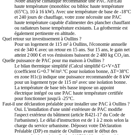
Notre analyse climatique recommande une PAC Air/Eau
haute température (monobloc ou bibloc haute température
(65°C), 10 à 16 kW). Avec une température de base de -18°C
et 240 jours de chauffage, votre zone nécessite une PAC
haute température capable d'alimenter des plancher chauffant
ou radiateurs basse température existants. La géothermie est
également pertinente en altitude.
Quel retour sur investissement à Oullins ?
Pour un logement de 115 m² à Oullins, l'économie annuelle
est de 340 € avec un retour en 15 ans. Sur 15 ans, le gain net
atteint 2 000 € et vos émissions baissent de 2 480 kg CO₂/an.
Quelle puissance de PAC pour ma maison à Oullins ?
Le bilan thermique simplifié (Calcul simplifié G×V×ΔT
(coefficient G=0.7 W/m³.°C pour isolation bonne, ΔT=38°C
en zone H1c)) indique une puissance recommandée de 8 kW
pour un logement type de 115 m² avec une isolation bonne.
La température de base très basse impose un appoint
électrique intégré ou une PAC haute température certifiée
pour fonctionner jusqu'à -25°C.
Faut-il une déclaration préalable pour installer une PAC à Oullins ?
Oui. L'installation d'une unité extérieure de PAC modifie
l'aspect extérieur du bâtiment (article R421-17 du Code de
l'urbanisme). Le délai d'instruction est de 1 à 2 mois selon la
charge du service urbanisme. Déposez votre Déclaration
Préalable (DP) en mairie de Oullins avant le début des