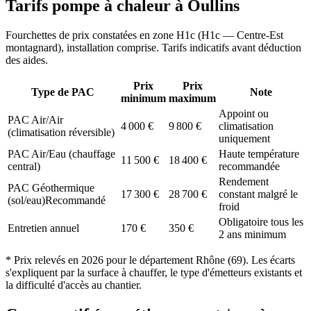
Tarifs pompe à chaleur à
Oullins
Fourchettes de prix constatées en zone
H1c
(
H1c — Centre-Est
montagnard
), installation comprise. Tarifs indicatifs avant déduction
des aides.
Prix
Prix
Type de PAC
Note
minimum
maximum
Appoint ou
PAC Air/Air
4 000
€
9 800
€
climatisation
(climatisation réversible)
uniquement
PAC Air/Eau (chauffage
Haute température
11 500
€
18 400
€
central)
recommandée
Rendement
PAC Géothermique
17 300
€
28 700
€
constant malgré le
(sol/eau)
Recommandé
froid
Obligatoire tous les
Entretien annuel
170
€
350
€
2 ans minimum
* Prix relevés en
2026
pour le département
Rhône
(
69
). Les écarts
s'expliquent par la surface à chauffer, le type d'émetteurs existants et
la difficulté d'accès au chantier.