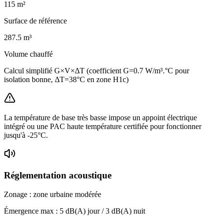
115
m²
Surface de référence
287.5
m³
Volume chauffé
Calcul simplifié G×V×ΔT (coefficient G=0.7 W/m³.°C pour
isolation bonne, ΔT=38°C en zone H1c)
La température de base très basse impose un appoint électrique
intégré ou une PAC haute température certifiée pour fonctionner
jusqu'à -25°C.
Réglementation acoustique
Zonage :
zone urbaine modérée
Émergence max :
5
dB(A) jour /
3
dB(A) nuit