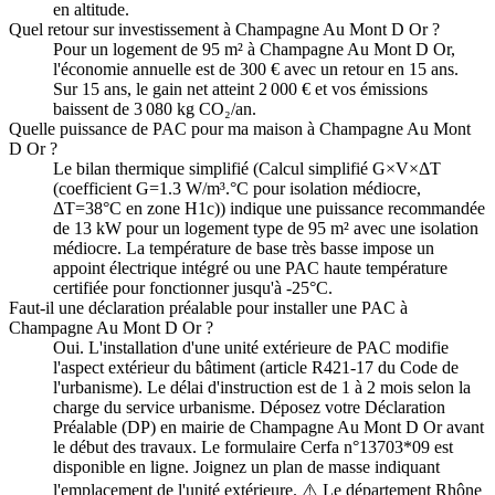
en altitude.
Quel retour sur investissement à Champagne Au Mont D Or ?
Pour un logement de 95 m² à Champagne Au Mont D Or,
l'économie annuelle est de 300 € avec un retour en 15 ans.
Sur 15 ans, le gain net atteint 2 000 € et vos émissions
baissent de 3 080 kg CO₂/an.
Quelle puissance de PAC pour ma maison à Champagne Au Mont
D Or ?
Le bilan thermique simplifié (Calcul simplifié G×V×ΔT
(coefficient G=1.3 W/m³.°C pour isolation médiocre,
ΔT=38°C en zone H1c)) indique une puissance recommandée
de 13 kW pour un logement type de 95 m² avec une isolation
médiocre. La température de base très basse impose un
appoint électrique intégré ou une PAC haute température
certifiée pour fonctionner jusqu'à -25°C.
Faut-il une déclaration préalable pour installer une PAC à
Champagne Au Mont D Or ?
Oui. L'installation d'une unité extérieure de PAC modifie
l'aspect extérieur du bâtiment (article R421-17 du Code de
l'urbanisme). Le délai d'instruction est de 1 à 2 mois selon la
charge du service urbanisme. Déposez votre Déclaration
Préalable (DP) en mairie de Champagne Au Mont D Or avant
le début des travaux. Le formulaire Cerfa n°13703*09 est
disponible en ligne. Joignez un plan de masse indiquant
l'emplacement de l'unité extérieure. ⚠️ Le département Rhône