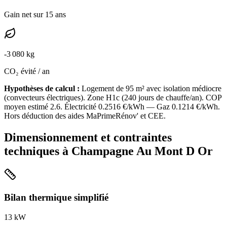
Gain net sur 15 ans
-
3 080
kg
CO₂ évité / an
Hypothèses de calcul :
Logement de
95
m² avec isolation
médiocre
(
convecteurs électriques
). Zone
H1c
(
240
jours de chauffe/an). COP
moyen estimé
2.6
. Électricité
0.2516
€/kWh — Gaz
0.1214
€/kWh.
Hors déduction des aides MaPrimeRénov' et CEE.
Dimensionnement et contraintes
techniques à
Champagne Au Mont D Or
Bilan thermique simplifié
13
kW