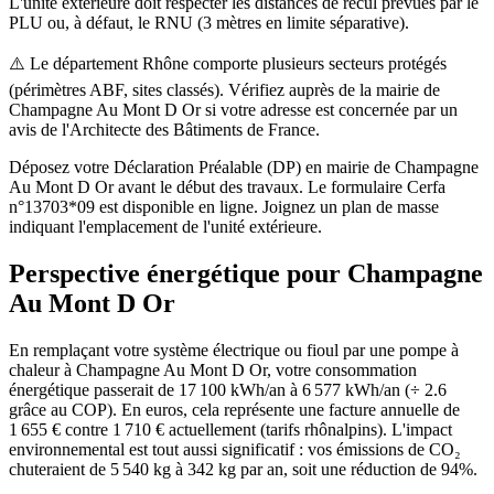
L'unité extérieure doit respecter les distances de recul prévues par le
PLU ou, à défaut, le RNU (3 mètres en limite séparative).
⚠️
Le département Rhône comporte plusieurs secteurs protégés
(périmètres ABF, sites classés). Vérifiez auprès de la mairie de
Champagne Au Mont D Or si votre adresse est concernée par un
avis de l'Architecte des Bâtiments de France.
Déposez votre Déclaration Préalable (DP) en mairie de Champagne
Au Mont D Or avant le début des travaux. Le formulaire Cerfa
n°13703*09 est disponible en ligne. Joignez un plan de masse
indiquant l'emplacement de l'unité extérieure.
Perspective énergétique pour
Champagne
Au Mont D Or
En remplaçant votre système électrique ou fioul par une pompe à
chaleur à Champagne Au Mont D Or, votre consommation
énergétique passerait de 17 100 kWh/an à 6 577 kWh/an (÷ 2.6
grâce au COP). En euros, cela représente une facture annuelle de
1 655 € contre 1 710 € actuellement (tarifs rhônalpins). L'impact
environnemental est tout aussi significatif : vos émissions de CO₂
chuteraient de 5 540 kg à 342 kg par an, soit une réduction de 94%.