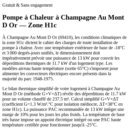
Gratuit & Sans engagement
Pompe à Chaleur à
Champagne Au Mont
D Or
— Zone
H1c
À Champagne Au Mont D Or (69410), les conditions climatiques de
la zone H1c dictent le cahier des charges de toute installation de
pompe à chaleur. Avec une température extérieure de base de -18°C
et 3 000 degrés-jours unifiés, le dimensionnement doit
impérativement prévoir une puissance de 13 kW pour couvrir les
déperditions thermiques de 11.7 kW d'un logement type. Les
modèles air/eau haute température (sortie 65°C) s'imposent pour
alimenter les convecteurs électriques encore présents dans la
majorité du parc 1948-1975.
Le bilan thermique simplifié de votre logement à Champagne Au
Mont D Or (méthode G×V×ΔT) révèle des déperditions de 11.7 kW
pour un volume chauffé de 237.5 m³. Calcul simplifié G×V×ΔT
(coefficient G=1.3 W/m³.°C pour isolation médiocre, ΔT=38°C en
zone H1c). La puissance PAC recommandée de 13 kW intègre une
marge de 10% pour les jours les plus froids. La température de base
très basse impose un appoint électrique intégré ou une PAC haute
température certifiée pour fonctionner jusqu'à -25°C.