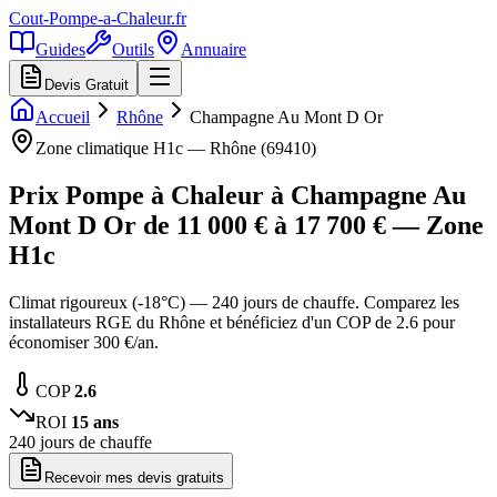
Cout-Pompe-a-Chaleur
.fr
Guides
Outils
Annuaire
Devis Gratuit
Accueil
Rhône
Champagne Au Mont D Or
Zone climatique
H1c
—
Rhône
(
69410
)
Prix Pompe à Chaleur à
Champagne Au
Mont D Or
de
11 000
€ à
17 700
€ — Zone
H1c
Climat rigoureux (-18°C) — 240 jours de chauffe. Comparez les
installateurs RGE du Rhône et bénéficiez d'un COP de 2.6 pour
économiser 300 €/an.
COP
2.6
ROI
15
ans
240
jours de chauffe
Recevoir mes devis gratuits