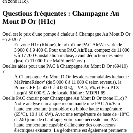
en zone H1c).
Questions fréquentes :
Champagne Au
Mont D Or
(
H1c
)
Quel est le prix d'une pompe à chaleur à Champagne Au Mont D Or
en 2026 ?
En zone H1c (Rhône), le prix d'une PAC Air/Air varie de
3 900 € à 9 400 €. Pour une PAC Air/Eau, comptez de 11 000
€ à 17 700 € installation incluse, avant déduction des aides
(jusqu'à 11 000 € de MaPrimeRénov').
Quelles aides pour une PAC à Champagne Au Mont D Or (69410)
?
À Champagne Au Mont D Or, les aides cumulables incluent :
MaPrimeRénov' (de 5 000 € à 11 000 € selon revenus), la
Prime CEE (2 500 € à 4 000 €), TVA 5,5%, et Éco-PTZ
jusqu'à 50 000 €. Aide locale Rhône : MDPH 69.
Quelle PAC choisir pour Champagne Au Mont D Or (zone H1c) ?
Notre analyse climatique recommande une PAC Air/Eau
haute température (monobloc ou bibloc haute température
(65°C), 10 à 16 kW). Avec une température de base de -18°C
et 240 jours de chauffage, votre zone nécessite une PAC
haute température capable d'alimenter des convecteurs
électriques existants. La géothermie est également pertinente