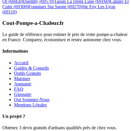
Or
(
69450
)
Dardilly
(
69570
)
Tassin La Demi Lune
(
69160
)
Caluire Et
Cuire
(
69300
)
Fontaines Sur Saone
(
69270
)
Ste Foy Les Lyon
(
69110
)
Cout-Pompe-a-Chaleur
.fr
Le guide de référence pour estimer le prix de votre pompe-a-chaleur
en France. Comparez, économisez et restez autonome chez vous.
Informations
Accueil
Guides & Conseils
Outils Gratuits
Marques
Annuaire
FAQ
Glossaire
Qui Sommes-Nous
Mentions Légales
Un projet ?
Obtenez 3 devis gratuits d'artisans qualifiés près de chez vous.