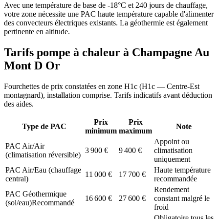
Avec une température de base de -18°C et 240 jours de chauffage,
votre zone nécessite une PAC haute température capable d'alimenter
des convecteurs électriques existants. La géothermie est également
pertinente en altitude.
Tarifs pompe à chaleur à
Champagne Au
Mont D Or
Fourchettes de prix constatées en zone
H1c
(
H1c — Centre-Est
montagnard
), installation comprise. Tarifs indicatifs avant déduction
des aides.
Prix
Prix
Type de PAC
Note
minimum
maximum
Appoint ou
PAC Air/Air
3 900
€
9 400
€
climatisation
(climatisation réversible)
uniquement
PAC Air/Eau (chauffage
Haute température
11 000
€
17 700
€
central)
recommandée
Rendement
PAC Géothermique
16 600
€
27 600
€
constant malgré le
(sol/eau)
Recommandé
froid
Obligatoire tous les