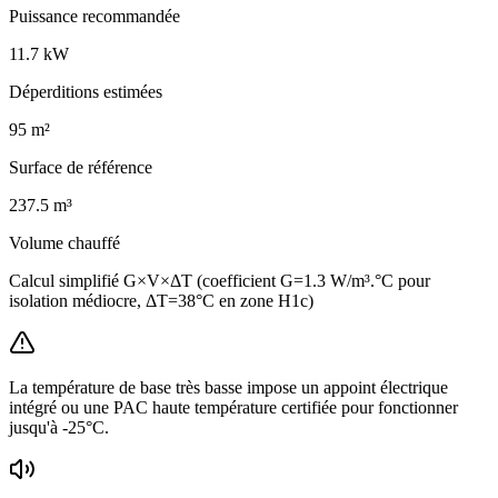
Puissance recommandée
11.7
kW
Déperditions estimées
95
m²
Surface de référence
237.5
m³
Volume chauffé
Calcul simplifié G×V×ΔT (coefficient G=1.3 W/m³.°C pour
isolation médiocre, ΔT=38°C en zone H1c)
La température de base très basse impose un appoint électrique
intégré ou une PAC haute température certifiée pour fonctionner
jusqu'à -25°C.