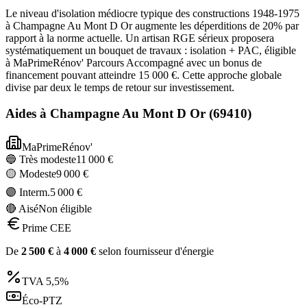
Le niveau d'isolation médiocre typique des constructions 1948-1975
à Champagne Au Mont D Or augmente les déperditions de 20% par
rapport à la norme actuelle. Un artisan RGE sérieux proposera
systématiquement un bouquet de travaux : isolation + PAC, éligible
à MaPrimeRénov' Parcours Accompagné avec un bonus de
financement pouvant atteindre 15 000 €. Cette approche globale
divise par deux le temps de retour sur investissement.
Aides à
Champagne Au Mont D Or
(
69410
)
MaPrimeRénov'
🔵 Très modeste
11 000
€
🟡 Modeste
9 000
€
🟣 Interm.
5 000
€
🔴 Aisé
Non éligible
Prime CEE
De
2 500
€
à
4 000
€
selon fournisseur d'énergie
TVA
5,5%
Éco-PTZ