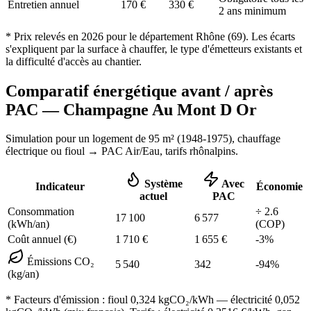
Entretien annuel
170
€
330
€
2 ans minimum
* Prix relevés en
2026
pour le département
Rhône
(
69
). Les écarts
s'expliquent par la surface à chauffer, le type d'émetteurs existants et
la difficulté d'accès au chantier.
Comparatif énergétique avant / après
PAC —
Champagne Au Mont D Or
Simulation pour un logement de
95
m² (
1948-1975
), chauffage
électrique ou fioul
→ PAC Air/Eau,
tarifs rhônalpins
.
Système
Avec
Indicateur
Économie
actuel
PAC
Consommation
÷
2.6
17 100
6 577
(kWh/an)
(COP)
Coût annuel (€)
1 710
€
1 655
€
-
3
%
Émissions CO₂
5 540
342
-
94
%
(kg/an)
* Facteurs d'émission :
fioul 0,324
kgCO₂/kWh — électricité 0,052