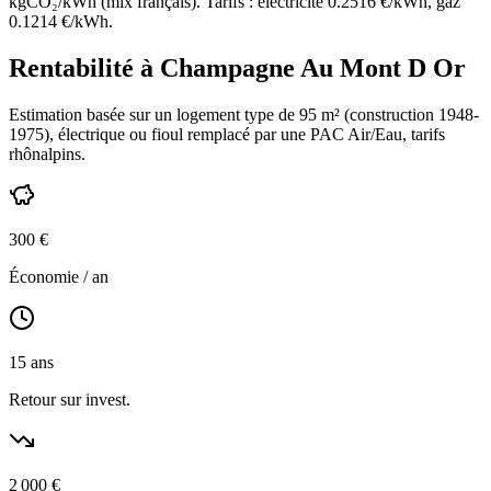
kgCO₂/kWh (mix français). Tarifs : électricité
0.2516
€/kWh, gaz
0.1214
€/kWh.
Rentabilité à
Champagne Au Mont D Or
Estimation basée sur un logement type de
95
m² (construction
1948-
1975
),
électrique ou fioul
remplacé par une PAC Air/Eau,
tarifs
rhônalpins
.
300
€
Économie / an
15
ans
Retour sur invest.
2 000
€