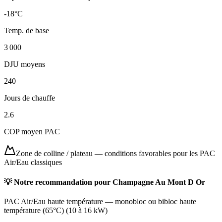
-18
°C
Temp. de base
3 000
DJU moyens
240
Jours de chauffe
2.6
COP moyen PAC
Zone de colline / plateau
—
conditions favorables pour les PAC
Air/Eau classiques
💡 Notre recommandation pour
Champagne Au Mont D Or
PAC Air/Eau haute température
—
monobloc ou bibloc haute
température (65°C)
(
10 à 16 kW
)