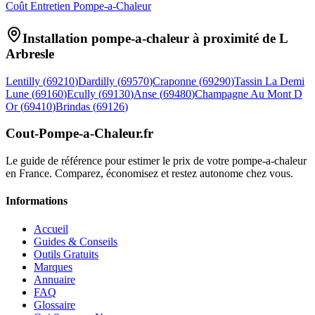
Coût Entretien Pompe-a-Chaleur
Installation pompe-a-chaleur à proximité de
L
Arbresle
Lentilly
(
69210
)
Dardilly
(
69570
)
Craponne
(
69290
)
Tassin La Demi
Lune
(
69160
)
Ecully
(
69130
)
Anse
(
69480
)
Champagne Au Mont D
Or
(
69410
)
Brindas
(
69126
)
Cout-Pompe-a-Chaleur
.fr
Le guide de référence pour estimer le prix de votre pompe-a-chaleur
en France. Comparez, économisez et restez autonome chez vous.
Informations
Accueil
Guides & Conseils
Outils Gratuits
Marques
Annuaire
FAQ
Glossaire