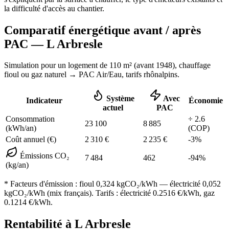
la difficulté d'accès au chantier.
Comparatif énergétique avant / après
PAC —
L Arbresle
Simulation pour un logement de
110
m² (
avant 1948
), chauffage
fioul ou gaz naturel
→ PAC Air/Eau,
tarifs rhônalpins
.
Système
Avec
Indicateur
Économie
actuel
PAC
Consommation
÷
2.6
23 100
8 885
(kWh/an)
(COP)
Coût annuel (€)
2 310
€
2 235
€
-
3
%
Émissions CO₂
7 484
462
-
94
%
(kg/an)
* Facteurs d'émission :
fioul 0,324
kgCO₂/kWh — électricité 0,052
kgCO₂/kWh (mix français). Tarifs : électricité
0.2516
€/kWh, gaz
0.1214
€/kWh.
Rentabilité à
L Arbresle