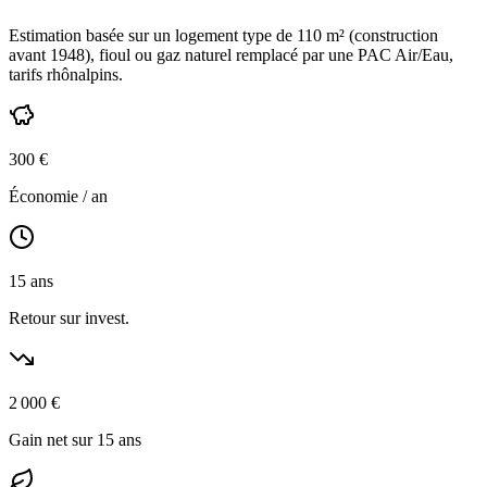
Estimation basée sur un logement type de
110
m² (construction
avant 1948
),
fioul ou gaz naturel
remplacé par une PAC Air/Eau,
tarifs rhônalpins
.
300
€
Économie / an
15
ans
Retour sur invest.
2 000
€
Gain net sur 15 ans