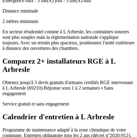
Émergence max :
5
dB(A) jour /
3
dB(A) nuit
Distance minimale
2 mètres minimum
En secteur résidentiel comme à L Arbresle, les contraintes sonores
sont plus souples mais la réglementation nationale s'applique
toujours. Avec un terrain plus spacieux, positionnez l'unité extérieure
à distance des ouvertures des chambres.
Comparez
2+
installateurs RGE à
L
Arbresle
Obtenez jusqu'à 3 devis gratuits d'artisans certifiés RGE intervenant
à
L Arbresle
(
69210
).
Réponse sous
1 à 2 semaines
• Sans
engagement
Service gratuit et sans engagement
Calendrier d'entretien à
L Arbresle
Programme de maintenance adapté à la zone climatique de votre
commune. Entretien obligatoire tous les 2 ans (décret n°2020-912).