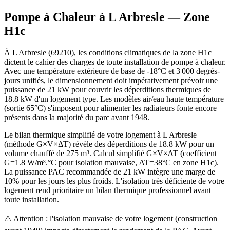
Pompe à Chaleur à
L Arbresle
— Zone
H1c
À L Arbresle (69210), les conditions climatiques de la zone H1c
dictent le cahier des charges de toute installation de pompe à chaleur.
Avec une température extérieure de base de -18°C et 3 000 degrés-
jours unifiés, le dimensionnement doit impérativement prévoir une
puissance de 21 kW pour couvrir les déperditions thermiques de
18.8 kW d'un logement type. Les modèles air/eau haute température
(sortie 65°C) s'imposent pour alimenter les radiateurs fonte encore
présents dans la majorité du parc avant 1948.
Le bilan thermique simplifié de votre logement à L Arbresle
(méthode G×V×ΔT) révèle des déperditions de 18.8 kW pour un
volume chauffé de 275 m³. Calcul simplifié G×V×ΔT (coefficient
G=1.8 W/m³.°C pour isolation mauvaise, ΔT=38°C en zone H1c).
La puissance PAC recommandée de 21 kW intègre une marge de
10% pour les jours les plus froids. L'isolation très déficiente de votre
logement rend prioritaire un bilan thermique professionnel avant
toute installation.
⚠️ Attention : l'isolation mauvaise de votre logement (construction