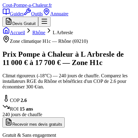
Cout-Pompe-a-Chaleur
.fr
Guides
Outils
Annuaire
Devis Gratuit
Accueil
Rhône
L Arbresle
Zone climatique
H1c
—
Rhône
(
69210
)
Prix Pompe à Chaleur à
L Arbresle
de
11 000
€ à
17 700
€ — Zone
H1c
Climat rigoureux (-18°C) — 240 jours de chauffe. Comparez les
installateurs RGE du Rhône et bénéficiez d'un COP de 2.6 pour
économiser 300 €/an.
COP
2.6
ROI
15
ans
240
jours de chauffe
Recevoir mes devis gratuits
Gratuit & Sans engagement