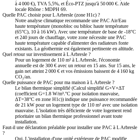
à 4 000 €), TVA 5,5%, et Éco-PTZ jusqu'à 50 000 €. Aide
locale Rhône : MDPH 69.
Quelle PAC choisir pour L Arbresle (zone H1c) ?
Notre analyse climatique recommande une PAC Air/Eau
haute température (monobloc ou bibloc haute température
(65°C), 10 à 16 kW). Avec une température de base de -18°C
et 240 jours de chauffage, votre zone nécessite une PAC
haute température capable d'alimenter des radiateurs fonte
existants. La géothermie est également pertinente en altitude.
Quel retour sur investissement à L Arbresle ?
Pour un logement de 110 m² à L Arbresle, l'économie
annuelle est de 300 € avec un retour en 15 ans. Sur 15 ans, le
gain net atteint 2 000 € et vos émissions baissent de 4 160 kg
CO₂/an.
Quelle puissance de PAC pour ma maison à L Arbresle ?
Le bilan thermique simplifié (Calcul simplifié G×V×ΔT
(coefficient G=1.8 W/m³.°C pour isolation mauvaise,
ΔT=38°C en zone H1c)) indique une puissance recommandée
de 21 kW pour un logement type de 110 m² avec une isolation
mauvaise. L'isolation très déficiente de votre logement rend
prioritaire un bilan thermique professionnel avant toute
installation.
Faut-il une déclaration préalable pour installer une PAC à L Arbresle
?
Oui. L'installation d'une unité extérieure de PAC modifie