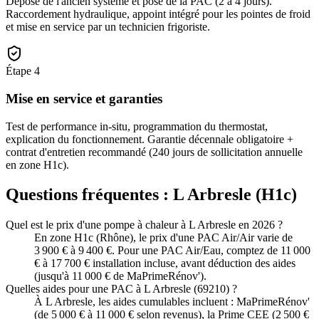
Dépose de l'ancien système et pose de la PAC (2 à 4 jours).
Raccordement hydraulique, appoint intégré pour les pointes de froid
et mise en service par un technicien frigoriste.
Étape
4
Mise en service et garanties
Test de performance in-situ, programmation du thermostat,
explication du fonctionnement. Garantie décennale obligatoire +
contrat d'entretien recommandé (240 jours de sollicitation annuelle
en zone H1c).
Questions fréquentes :
L Arbresle
(
H1c
)
Quel est le prix d'une pompe à chaleur à L Arbresle en 2026 ?
En zone H1c (Rhône), le prix d'une PAC Air/Air varie de
3 900 € à 9 400 €. Pour une PAC Air/Eau, comptez de 11 000
€ à 17 700 € installation incluse, avant déduction des aides
(jusqu'à 11 000 € de MaPrimeRénov').
Quelles aides pour une PAC à L Arbresle (69210) ?
À L Arbresle, les aides cumulables incluent : MaPrimeRénov'
(de 5 000 € à 11 000 € selon revenus), la Prime CEE (2 500 €