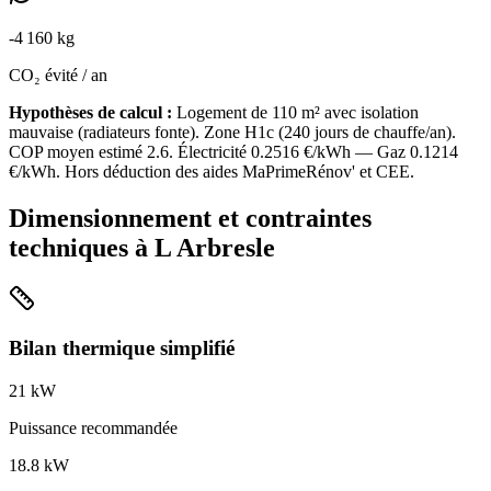
-
4 160
kg
CO₂ évité / an
Hypothèses de calcul :
Logement de
110
m² avec isolation
mauvaise
(
radiateurs fonte
). Zone
H1c
(
240
jours de chauffe/an).
COP moyen estimé
2.6
. Électricité
0.2516
€/kWh — Gaz
0.1214
€/kWh. Hors déduction des aides MaPrimeRénov' et CEE.
Dimensionnement et contraintes
techniques à
L Arbresle
Bilan thermique simplifié
21
kW
Puissance recommandée
18.8
kW