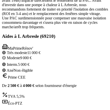
avant 1948) impacte directement le rendement de la PAC. Avant
d'investir dans une pompe à chaleur à L Arbresle, nous
recommandons fortement de traiter en priorité l'isolation des combles
(ROI en 3-4 ans) et le remplacement des fenêtres simple vitrage.
Une PAC surdimensionnée pour compenser une mauvaise isolation
consommera davantage et s'usera plus vite en raison de cycles
marche/arrêt trop fréquents.
Aides à
L Arbresle
(
69210
)
MaPrimeRénov'
🔵 Très modeste
11 000
€
🟡 Modeste
9 000
€
🟣 Interm.
5 000
€
🔴 Aisé
Non éligible
Prime CEE
De
2 500
€
à
4 000
€
selon fournisseur d'énergie
TVA
5,5%
Éco-PTZ