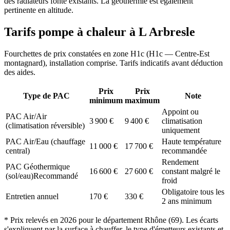
des radiateurs fonte existants. La géothermie est également
pertinente en altitude.
Tarifs pompe à chaleur à
L Arbresle
Fourchettes de prix constatées en zone
H1c
(
H1c — Centre-Est
montagnard
), installation comprise. Tarifs indicatifs avant déduction
des aides.
Prix
Prix
Type de PAC
Note
minimum
maximum
Appoint ou
PAC Air/Air
3 900
€
9 400
€
climatisation
(climatisation réversible)
uniquement
PAC Air/Eau (chauffage
Haute température
11 000
€
17 700
€
central)
recommandée
Rendement
PAC Géothermique
16 600
€
27 600
€
constant malgré le
(sol/eau)
Recommandé
froid
Obligatoire tous les
Entretien annuel
170
€
330
€
2 ans minimum
* Prix relevés en
2026
pour le département
Rhône
(
69
). Les écarts
s'expliquent par la surface à chauffer, le type d'émetteurs existants et