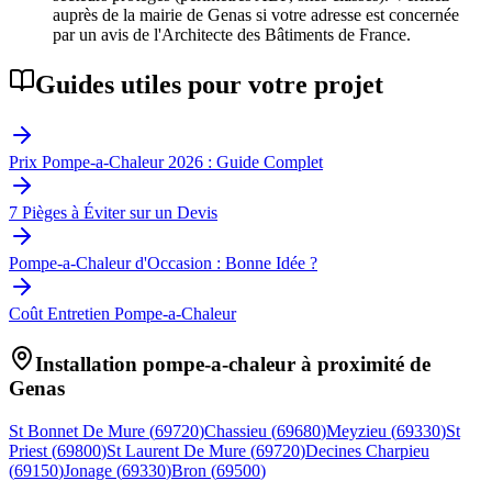
auprès de la mairie de Genas si votre adresse est concernée
par un avis de l'Architecte des Bâtiments de France.
Guides utiles pour votre projet
Prix Pompe-a-Chaleur 2026 : Guide Complet
7 Pièges à Éviter sur un Devis
Pompe-a-Chaleur d'Occasion : Bonne Idée ?
Coût Entretien Pompe-a-Chaleur
Installation pompe-a-chaleur à proximité de
Genas
St Bonnet De Mure
(
69720
)
Chassieu
(
69680
)
Meyzieu
(
69330
)
St
Priest
(
69800
)
St Laurent De Mure
(
69720
)
Decines Charpieu
(
69150
)
Jonage
(
69330
)
Bron
(
69500
)