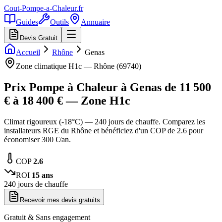
Cout-Pompe-a-Chaleur
.fr
Guides
Outils
Annuaire
Devis Gratuit
Accueil
Rhône
Genas
Zone climatique
H1c
—
Rhône
(
69740
)
Prix Pompe à Chaleur à
Genas
de
11 500
€ à
18 400
€ — Zone
H1c
Climat rigoureux (-18°C) — 240 jours de chauffe. Comparez les
installateurs RGE du Rhône et bénéficiez d'un COP de 2.6 pour
économiser 300 €/an.
COP
2.6
ROI
15
ans
240
jours de chauffe
Recevoir mes devis gratuits
Gratuit & Sans engagement