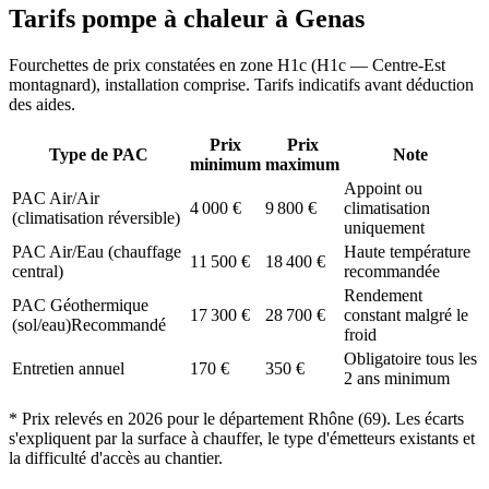
Tarifs pompe à chaleur à
Genas
Fourchettes de prix constatées en zone
H1c
(
H1c — Centre-Est
montagnard
), installation comprise. Tarifs indicatifs avant déduction
des aides.
Prix
Prix
Type de PAC
Note
minimum
maximum
Appoint ou
PAC Air/Air
4 000
€
9 800
€
climatisation
(climatisation réversible)
uniquement
PAC Air/Eau (chauffage
Haute température
11 500
€
18 400
€
central)
recommandée
Rendement
PAC Géothermique
17 300
€
28 700
€
constant malgré le
(sol/eau)
Recommandé
froid
Obligatoire tous les
Entretien annuel
170
€
350
€
2 ans minimum
* Prix relevés en
2026
pour le département
Rhône
(
69
). Les écarts
s'expliquent par la surface à chauffer, le type d'émetteurs existants et
la difficulté d'accès au chantier.