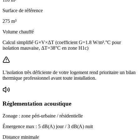
Surface de référence
275
m³
Volume chauffé
Calcul simplifié G×V×ΔT (coefficient G=1.8 W/m³.°C pour
isolation mauvaise, ΔT=38°C en zone H1c)
L'isolation très déficiente de votre logement rend prioritaire un bilan
thermique professionnel avant toute installation.
Réglementation acoustique
Zonage :
zone péri-urbaine / résidentielle
Émergence max :
5
dB(A) jour /
3
dB(A) nuit
Distance minimale