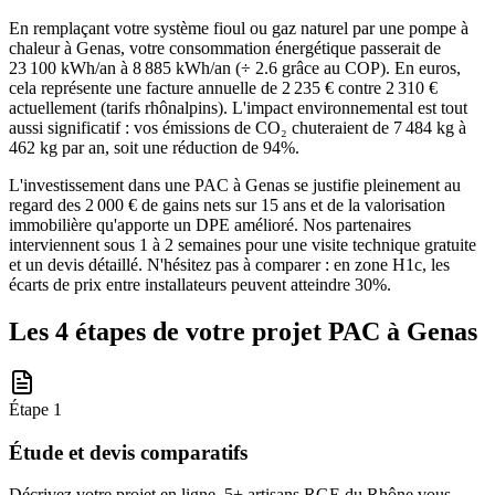
En remplaçant votre système fioul ou gaz naturel par une pompe à
chaleur à Genas, votre consommation énergétique passerait de
23 100 kWh/an à 8 885 kWh/an (÷ 2.6 grâce au COP). En euros,
cela représente une facture annuelle de 2 235 € contre 2 310 €
actuellement (tarifs rhônalpins). L'impact environnemental est tout
aussi significatif : vos émissions de CO₂ chuteraient de 7 484 kg à
462 kg par an, soit une réduction de 94%.
L'investissement dans une PAC à Genas se justifie pleinement au
regard des 2 000 € de gains nets sur 15 ans et de la valorisation
immobilière qu'apporte un DPE amélioré. Nos partenaires
interviennent sous 1 à 2 semaines pour une visite technique gratuite
et un devis détaillé. N'hésitez pas à comparer : en zone H1c, les
écarts de prix entre installateurs peuvent atteindre 30%.
Les 4 étapes de votre projet PAC à
Genas
Étape
1
Étude et devis comparatifs
Décrivez votre projet en ligne. 5+ artisans RGE du Rhône vous