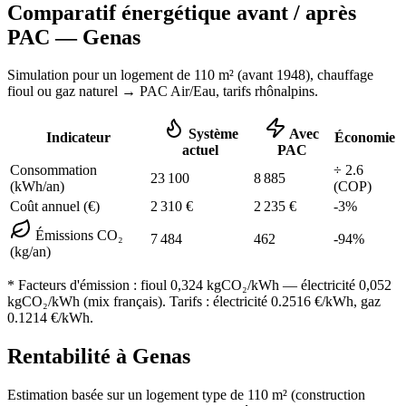
Comparatif énergétique avant / après
PAC —
Genas
Simulation pour un logement de
110
m² (
avant 1948
), chauffage
fioul ou gaz naturel
→ PAC Air/Eau,
tarifs rhônalpins
.
Système
Avec
Indicateur
Économie
actuel
PAC
Consommation
÷
2.6
23 100
8 885
(kWh/an)
(COP)
Coût annuel (€)
2 310
€
2 235
€
-
3
%
Émissions CO₂
7 484
462
-
94
%
(kg/an)
* Facteurs d'émission :
fioul 0,324
kgCO₂/kWh — électricité 0,052
kgCO₂/kWh (mix français). Tarifs : électricité
0.2516
€/kWh, gaz
0.1214
€/kWh.
Rentabilité à
Genas
Estimation basée sur un logement type de
110
m² (construction