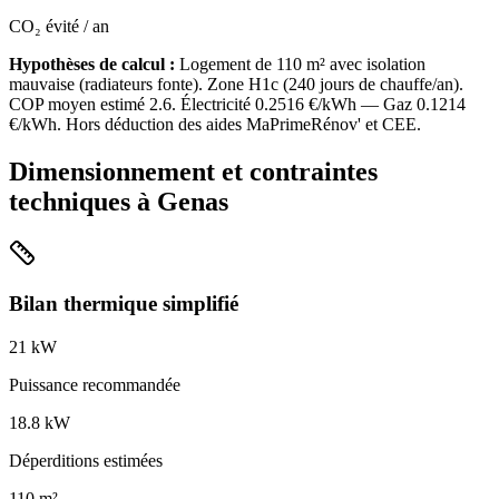
CO₂ évité / an
Hypothèses de calcul :
Logement de
110
m² avec isolation
mauvaise
(
radiateurs fonte
). Zone
H1c
(
240
jours de chauffe/an).
COP moyen estimé
2.6
. Électricité
0.2516
€/kWh — Gaz
0.1214
€/kWh. Hors déduction des aides MaPrimeRénov' et CEE.
Dimensionnement et contraintes
techniques à
Genas
Bilan thermique simplifié
21
kW
Puissance recommandée
18.8
kW
Déperditions estimées
110
m²