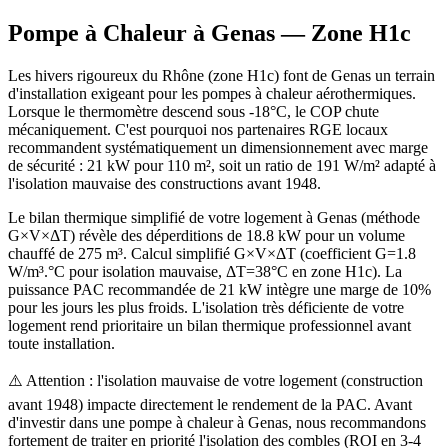
Pompe à Chaleur à
Genas
— Zone
H1c
Les hivers rigoureux du Rhône (zone H1c) font de Genas un terrain
d'installation exigeant pour les pompes à chaleur aérothermiques.
Lorsque le thermomètre descend sous -18°C, le COP chute
mécaniquement. C'est pourquoi nos partenaires RGE locaux
recommandent systématiquement un dimensionnement avec marge
de sécurité : 21 kW pour 110 m², soit un ratio de 191 W/m² adapté à
l'isolation mauvaise des constructions avant 1948.
Le bilan thermique simplifié de votre logement à Genas (méthode
G×V×ΔT) révèle des déperditions de 18.8 kW pour un volume
chauffé de 275 m³. Calcul simplifié G×V×ΔT (coefficient G=1.8
W/m³.°C pour isolation mauvaise, ΔT=38°C en zone H1c). La
puissance PAC recommandée de 21 kW intègre une marge de 10%
pour les jours les plus froids. L'isolation très déficiente de votre
logement rend prioritaire un bilan thermique professionnel avant
toute installation.
⚠️ Attention : l'isolation mauvaise de votre logement (construction
avant 1948) impacte directement le rendement de la PAC. Avant
d'investir dans une pompe à chaleur à Genas, nous recommandons
fortement de traiter en priorité l'isolation des combles (ROI en 3-4