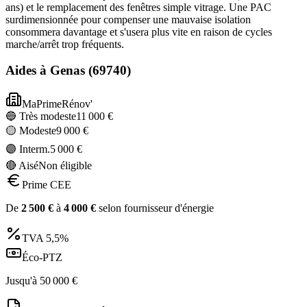
ans) et le remplacement des fenêtres simple vitrage. Une PAC
surdimensionnée pour compenser une mauvaise isolation
consommera davantage et s'usera plus vite en raison de cycles
marche/arrêt trop fréquents.
Aides à
Genas
(
69740
)
MaPrimeRénov'
🔵 Très modeste
11 000
€
🟡 Modeste
9 000
€
🟣 Interm.
5 000
€
🔴 Aisé
Non éligible
Prime CEE
De
2 500
€
à
4 000
€
selon fournisseur d'énergie
TVA
5,5%
Éco-PTZ
Jusqu'à
50 000
€