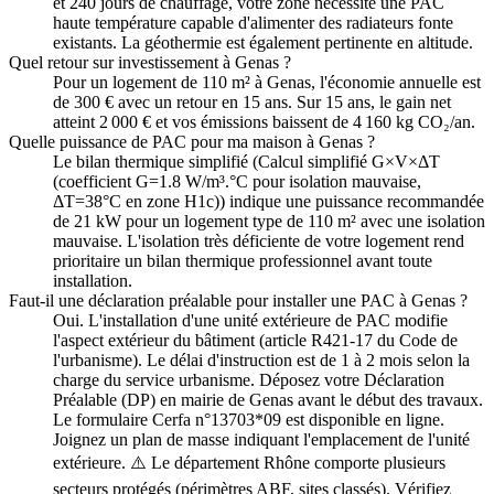
et 240 jours de chauffage, votre zone nécessite une PAC
haute température capable d'alimenter des radiateurs fonte
existants. La géothermie est également pertinente en altitude.
Quel retour sur investissement à Genas ?
Pour un logement de 110 m² à Genas, l'économie annuelle est
de 300 € avec un retour en 15 ans. Sur 15 ans, le gain net
atteint 2 000 € et vos émissions baissent de 4 160 kg CO₂/an.
Quelle puissance de PAC pour ma maison à Genas ?
Le bilan thermique simplifié (Calcul simplifié G×V×ΔT
(coefficient G=1.8 W/m³.°C pour isolation mauvaise,
ΔT=38°C en zone H1c)) indique une puissance recommandée
de 21 kW pour un logement type de 110 m² avec une isolation
mauvaise. L'isolation très déficiente de votre logement rend
prioritaire un bilan thermique professionnel avant toute
installation.
Faut-il une déclaration préalable pour installer une PAC à Genas ?
Oui. L'installation d'une unité extérieure de PAC modifie
l'aspect extérieur du bâtiment (article R421-17 du Code de
l'urbanisme). Le délai d'instruction est de 1 à 2 mois selon la
charge du service urbanisme. Déposez votre Déclaration
Préalable (DP) en mairie de Genas avant le début des travaux.
Le formulaire Cerfa n°13703*09 est disponible en ligne.
Joignez un plan de masse indiquant l'emplacement de l'unité
extérieure. ⚠️ Le département Rhône comporte plusieurs
secteurs protégés (périmètres ABF, sites classés). Vérifiez