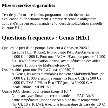
Mise en service et garanties
Test de performance in-situ, programmation du thermostat,
explication du fonctionnement. Garantie décennale obligatoire +
contrat d'entretien recommandé (240 jours de sollicitation annuelle
en zone H1c).
Questions fréquentes :
Genas
(
H1c
)
Quel est le prix d'une pompe à chaleur à Genas en 2026 ?
En zone H1c (Rhône), le prix d'une PAC Air/Air varie de
4 000 € à 9 800 €. Pour une PAC Air/Eau, comptez de 11 500
€ à 18 400 € installation incluse, avant déduction des aides
(jusqu'à 11 000 € de MaPrimeRénov').
Quelles aides pour une PAC à Genas (69740) ?
À Genas, les aides cumulables incluent : MaPrimeRénov' (de
5 000 € à 11 000 € selon revenus), la Prime CEE (2 500 € à
4 000 €), TVA 5,5%, et Éco-PTZ jusqu'à 50 000 €. Aide
locale Rhône : MDPH 69.
Quelle PAC choisir pour Genas (zone H1c) ?
Notre analyse climatique recommande une PAC Air/Eau
haute température (monobloc ou bibloc haute température
(65°C), 10 à 16 kW). Avec une température de base de -18°C