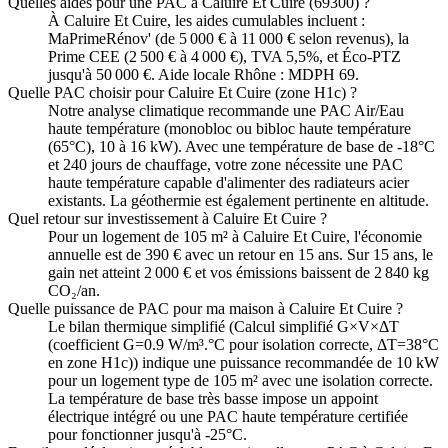
Quelles aides pour une PAC à Caluire Et Cuire (69300) ?
À Caluire Et Cuire, les aides cumulables incluent :
MaPrimeRénov' (de 5 000 € à 11 000 € selon revenus), la
Prime CEE (2 500 € à 4 000 €), TVA 5,5%, et Éco-PTZ
jusqu'à 50 000 €. Aide locale Rhône : MDPH 69.
Quelle PAC choisir pour Caluire Et Cuire (zone H1c) ?
Notre analyse climatique recommande une PAC Air/Eau
haute température (monobloc ou bibloc haute température
(65°C), 10 à 16 kW). Avec une température de base de -18°C
et 240 jours de chauffage, votre zone nécessite une PAC
haute température capable d'alimenter des radiateurs acier
existants. La géothermie est également pertinente en altitude.
Quel retour sur investissement à Caluire Et Cuire ?
Pour un logement de 105 m² à Caluire Et Cuire, l'économie
annuelle est de 390 € avec un retour en 15 ans. Sur 15 ans, le
gain net atteint 2 000 € et vos émissions baissent de 2 840 kg
CO₂/an.
Quelle puissance de PAC pour ma maison à Caluire Et Cuire ?
Le bilan thermique simplifié (Calcul simplifié G×V×ΔT
(coefficient G=0.9 W/m³.°C pour isolation correcte, ΔT=38°C
en zone H1c)) indique une puissance recommandée de 10 kW
pour un logement type de 105 m² avec une isolation correcte.
La température de base très basse impose un appoint
électrique intégré ou une PAC haute température certifiée
pour fonctionner jusqu'à -25°C.