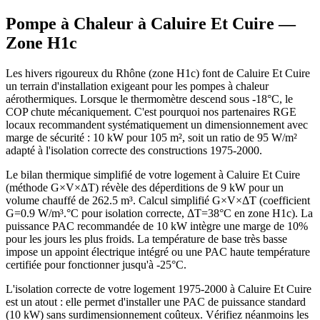
Pompe à Chaleur à
Caluire Et Cuire
—
Zone
H1c
Les hivers rigoureux du Rhône (zone H1c) font de Caluire Et Cuire
un terrain d'installation exigeant pour les pompes à chaleur
aérothermiques. Lorsque le thermomètre descend sous -18°C, le
COP chute mécaniquement. C'est pourquoi nos partenaires RGE
locaux recommandent systématiquement un dimensionnement avec
marge de sécurité : 10 kW pour 105 m², soit un ratio de 95 W/m²
adapté à l'isolation correcte des constructions 1975-2000.
Le bilan thermique simplifié de votre logement à Caluire Et Cuire
(méthode G×V×ΔT) révèle des déperditions de 9 kW pour un
volume chauffé de 262.5 m³. Calcul simplifié G×V×ΔT (coefficient
G=0.9 W/m³.°C pour isolation correcte, ΔT=38°C en zone H1c). La
puissance PAC recommandée de 10 kW intègre une marge de 10%
pour les jours les plus froids. La température de base très basse
impose un appoint électrique intégré ou une PAC haute température
certifiée pour fonctionner jusqu'à -25°C.
L'isolation correcte de votre logement 1975-2000 à Caluire Et Cuire
est un atout : elle permet d'installer une PAC de puissance standard
(10 kW) sans surdimensionnement coûteux. Vérifiez néanmoins les