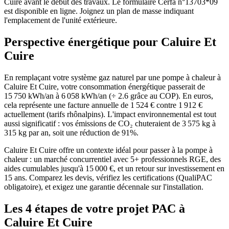
Cuire avant le début des travaux. Le formulaire Cerfa n°13703*09
est disponible en ligne. Joignez un plan de masse indiquant
l'emplacement de l'unité extérieure.
Perspective énergétique pour
Caluire Et
Cuire
En remplaçant votre système gaz naturel par une pompe à chaleur à
Caluire Et Cuire, votre consommation énergétique passerait de
15 750 kWh/an à 6 058 kWh/an (÷ 2.6 grâce au COP). En euros,
cela représente une facture annuelle de 1 524 € contre 1 912 €
actuellement (tarifs rhônalpins). L'impact environnemental est tout
aussi significatif : vos émissions de CO₂ chuteraient de 3 575 kg à
315 kg par an, soit une réduction de 91%.
Caluire Et Cuire offre un contexte idéal pour passer à la pompe à
chaleur : un marché concurrentiel avec 5+ professionnels RGE, des
aides cumulables jusqu'à 15 000 €, et un retour sur investissement en
15 ans. Comparez les devis, vérifiez les certifications (QualiPAC
obligatoire), et exigez une garantie décennale sur l'installation.
Les 4 étapes de votre projet PAC à
Caluire Et Cuire