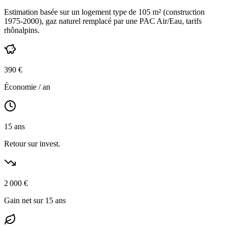
Estimation basée sur un logement type de
105
m² (construction
1975-2000
),
gaz naturel
remplacé par une PAC Air/Eau,
tarifs
rhônalpins
.
390
€
Économie / an
15
ans
Retour sur invest.
2 000
€
Gain net sur 15 ans