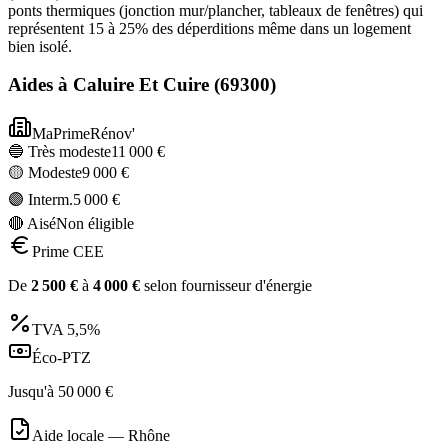
ponts thermiques (jonction mur/plancher, tableaux de fenêtres) qui
représentent 15 à 25% des déperditions même dans un logement
bien isolé.
Aides à
Caluire Et Cuire
(
69300
)
MaPrimeRénov'
🔵 Très modeste
11 000
€
🟡 Modeste
9 000
€
🟣 Interm.
5 000
€
🔴 Aisé
Non éligible
Prime CEE
De
2 500
€
à
4 000
€
selon fournisseur d'énergie
TVA
5,5%
Éco-PTZ
Jusqu'à
50 000
€
Aide locale —
Rhône