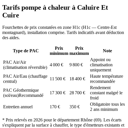
Tarifs pompe à chaleur à
Caluire Et
Cuire
Fourchettes de prix constatées en zone
H1c
(
H1c — Centre-Est
montagnard
), installation comprise. Tarifs indicatifs avant déduction
des aides.
Prix
Prix
Type de PAC
Note
minimum
maximum
Appoint ou
PAC Air/Air
4 000
€
9 800
€
climatisation
(climatisation réversible)
uniquement
PAC Air/Eau (chauffage
Haute température
11 500
€
18 400
€
central)
recommandée
Rendement
PAC Géothermique
17 300
€
28 700
€
constant malgré le
(sol/eau)
Recommandé
froid
Obligatoire tous les
Entretien annuel
170
€
350
€
2 ans minimum
* Prix relevés en
2026
pour le département
Rhône
(
69
). Les écarts
s'expliquent par la surface à chauffer, le type d'émetteurs existants et