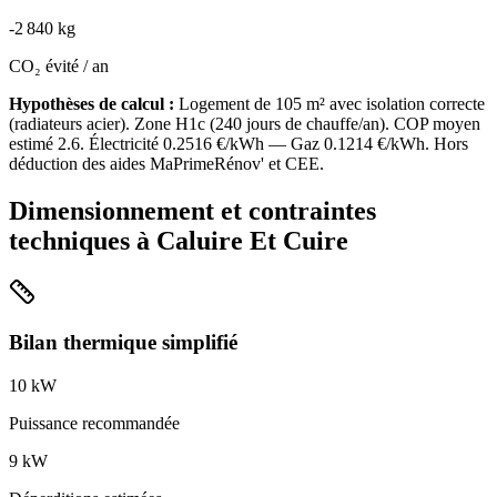
-
2 840
kg
CO₂ évité / an
Hypothèses de calcul :
Logement de
105
m² avec isolation
correcte
(
radiateurs acier
). Zone
H1c
(
240
jours de chauffe/an). COP moyen
estimé
2.6
. Électricité
0.2516
€/kWh — Gaz
0.1214
€/kWh. Hors
déduction des aides MaPrimeRénov' et CEE.
Dimensionnement et contraintes
techniques à
Caluire Et Cuire
Bilan thermique simplifié
10
kW
Puissance recommandée
9
kW