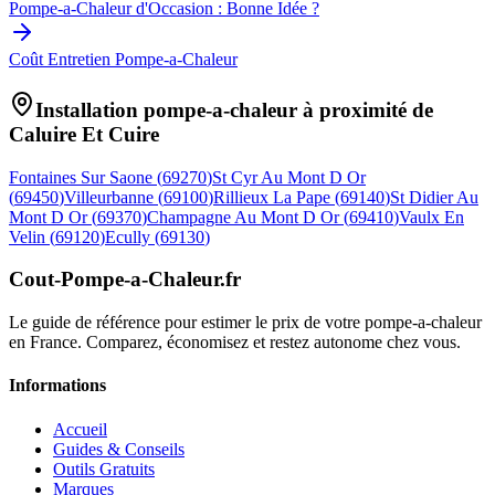
Pompe-a-Chaleur d'Occasion : Bonne Idée ?
Coût Entretien Pompe-a-Chaleur
Installation pompe-a-chaleur à proximité de
Caluire Et Cuire
Fontaines Sur Saone
(
69270
)
St Cyr Au Mont D Or
(
69450
)
Villeurbanne
(
69100
)
Rillieux La Pape
(
69140
)
St Didier Au
Mont D Or
(
69370
)
Champagne Au Mont D Or
(
69410
)
Vaulx En
Velin
(
69120
)
Ecully
(
69130
)
Cout-Pompe-a-Chaleur
.fr
Le guide de référence pour estimer le prix de votre pompe-a-chaleur
en France. Comparez, économisez et restez autonome chez vous.
Informations
Accueil
Guides & Conseils
Outils Gratuits
Marques