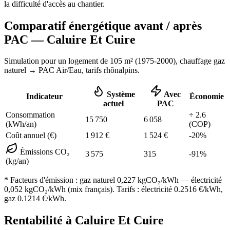
la difficulté d'accès au chantier.
Comparatif énergétique avant / après
PAC —
Caluire Et Cuire
Simulation pour un logement de
105
m² (
1975-2000
), chauffage
gaz
naturel
→ PAC Air/Eau,
tarifs rhônalpins
.
Système
Avec
Indicateur
Économie
actuel
PAC
Consommation
÷
2.6
15 750
6 058
(kWh/an)
(COP)
Coût annuel (€)
1 912
€
1 524
€
-
20
%
Émissions CO₂
3 575
315
-
91
%
(kg/an)
* Facteurs d'émission :
gaz naturel 0,227
kgCO₂/kWh — électricité
0,052 kgCO₂/kWh (mix français). Tarifs : électricité
0.2516
€/kWh,
gaz
0.1214
€/kWh.
Rentabilité à
Caluire Et Cuire