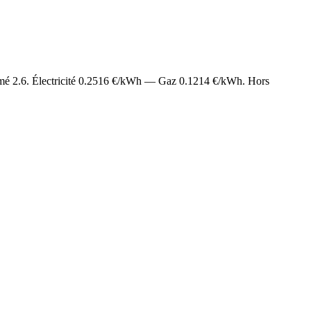
imé
2.6
. Électricité
0.2516
€/kWh — Gaz
0.1214
€/kWh. Hors