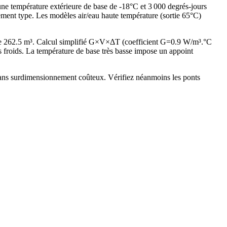
une température extérieure de base de -18°C et 3 000 degrés-jours
ment type. Les modèles air/eau haute température (sortie 65°C)
de 262.5 m³. Calcul simplifié G×V×ΔT (coefficient G=0.9 W/m³.°C
roids. La température de base très basse impose un appoint
 sans surdimensionnement coûteux. Vérifiez néanmoins les ponts