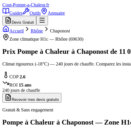
Cout-Pompe-a-Chaleur
.fr
Guides
Outils
Annuaire
Devis Gratuit
Accueil
Rhône
Chaponost
Zone climatique
H1c
—
Rhône
(
69630
)
Prix Pompe à Chaleur à
Chaponost
de
11 
Climat rigoureux (-18°C) — 240 jours de chauffe. Comparez les inst
COP
2.6
ROI
15
ans
240
jours de chauffe
Recevoir mes devis gratuits
Gratuit & Sans engagement
Pompe à Chaleur à
Chaponost
— Zone
H1