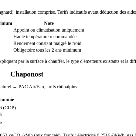
agnard
), installation comprise. Tarifs indicatifs avant déduction des aide
ximum
Note
Appoint ou climatisation uniquement
Haute température recommandée
Rendement constant malgré le froid
Obligatoire tous les 2 ans minimum
expliquent par la surface à chauffer, le type d'émetteurs existants et la dif
AC —
Chaponost
aturel
→ PAC Air/Eau,
tarifs rhônalpins
.
onomie
6
(COP)
%
%
52 kgCO₂/kWh (mix français). Tarifs : électricité
0.2516
€/kWh, gaz