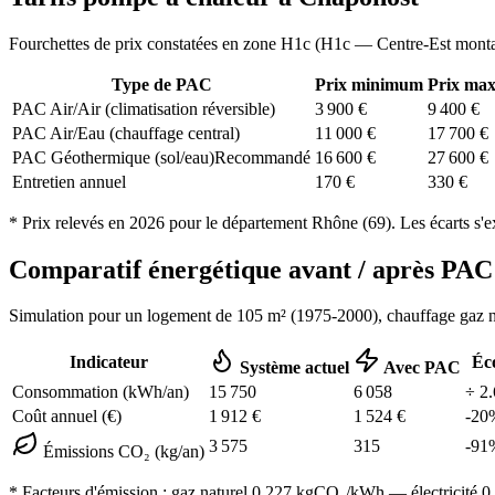
Fourchettes de prix constatées en zone
H1c
(
H1c — Centre-Est mont
Type de PAC
Prix minimum
Prix ma
PAC Air/Air (climatisation réversible)
3 900
€
9 400
€
PAC Air/Eau (chauffage central)
11 000
€
17 700
€
PAC Géothermique (sol/eau)
Recommandé
16 600
€
27 600
€
Entretien annuel
170
€
330
€
* Prix relevés en
2026
pour le département
Rhône
(
69
). Les écarts s'
Comparatif énergétique avant / après P
Simulation pour un logement de
105
m² (
1975-2000
), chauffage
gaz n
Indicateur
Éc
Système actuel
Avec PAC
Consommation (kWh/an)
15 750
6 058
÷
2.
Coût annuel (€)
1 912
€
1 524
€
-
20
3 575
315
-
91
Émissions CO₂ (kg/an)
* Facteurs d'émission :
gaz naturel 0,227
kgCO₂/kWh — électricité 0,0