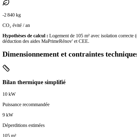
-
2 840
kg
CO₂ évité / an
Hypothèses de calcul :
Logement de
105
m² avec isolation
correcte
(
déduction des aides MaPrimeRénov' et CEE.
Dimensionnement et contraintes technique
Bilan thermique simplifié
10
kW
Puissance recommandée
9
kW
Déperditions estimées
105
m²