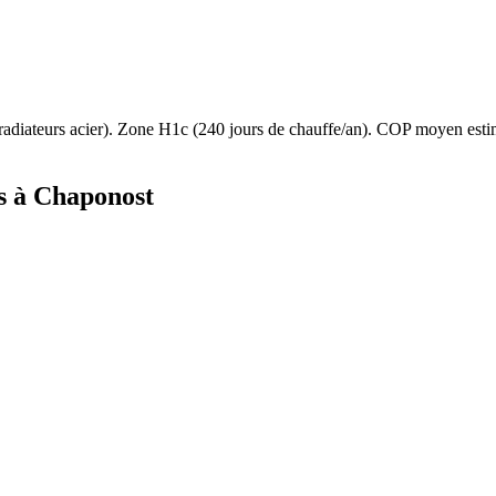
radiateurs acier
). Zone
H1c
(
240
jours de chauffe/an). COP moyen est
s à
Chaponost