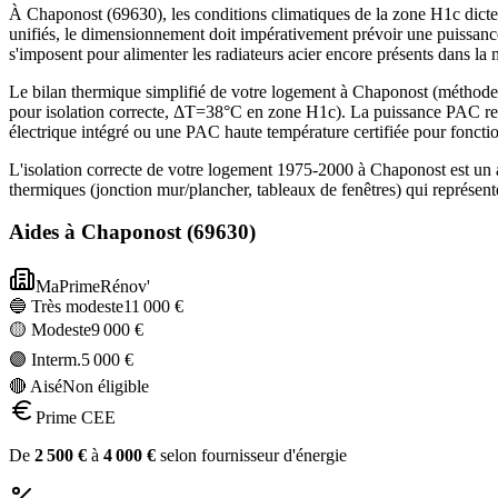
À Chaponost (69630), les conditions climatiques de la zone H1c dicten
unifiés, le dimensionnement doit impérativement prévoir une puissanc
s'imposent pour alimenter les radiateurs acier encore présents dans la
Le bilan thermique simplifié de votre logement à Chaponost (métho
pour isolation correcte, ΔT=38°C en zone H1c). La puissance PAC re
électrique intégré ou une PAC haute température certifiée pour foncti
L'isolation correcte de votre logement 1975-2000 à Chaponost est un 
thermiques (jonction mur/plancher, tableaux de fenêtres) qui représe
Aides à
Chaponost
(
69630
)
MaPrimeRénov'
🔵 Très modeste
11 000
€
🟡 Modeste
9 000
€
🟣 Interm.
5 000
€
🔴 Aisé
Non éligible
Prime CEE
De
2 500
€
à
4 000
€
selon fournisseur d'énergie