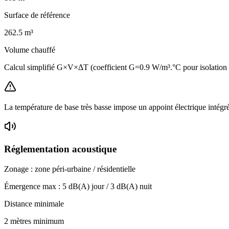
Surface de référence
262.5
m³
Volume chauffé
Calcul simplifié G×V×ΔT (coefficient G=0.9 W/m³.°C pour isolation
La température de base très basse impose un appoint électrique intégr
Réglementation acoustique
Zonage :
zone péri-urbaine / résidentielle
Émergence max :
5
dB(A) jour /
3
dB(A) nuit
Distance minimale
2 mètres minimum