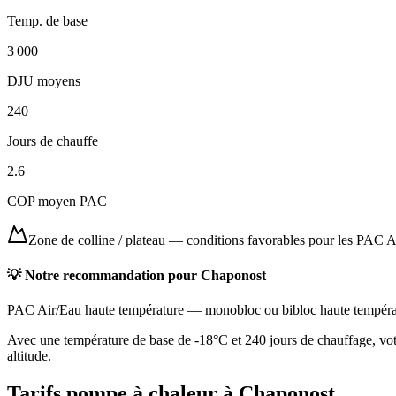
Temp. de base
3 000
DJU moyens
240
Jours de chauffe
2.6
COP moyen PAC
Zone de colline / plateau
—
conditions favorables pour les PAC A
💡 Notre recommandation pour
Chaponost
PAC Air/Eau haute température
—
monobloc ou bibloc haute tempéra
Avec une température de base de -18°C et 240 jours de chauffage, votr
altitude.
Tarifs pompe à chaleur à
Chaponost