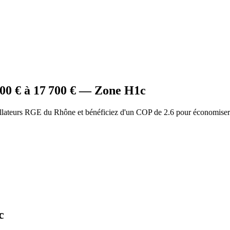
000
€ à
17 700
€ — Zone
H1c
allateurs RGE du Rhône et bénéficiez d'un COP de 2.6 pour économiser
c