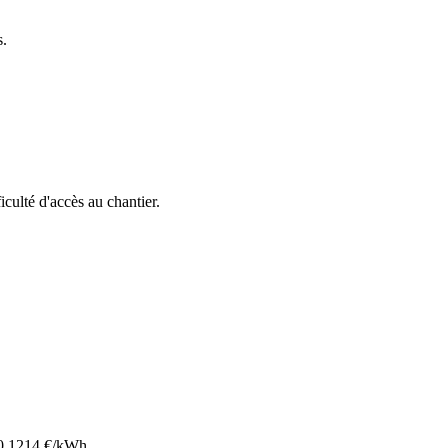
s.
ficulté d'accès au chantier.
0.1214
€/kWh.