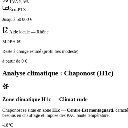
TVA
5,5%
Éco-PTZ
Jusqu'à
50 000
€
Aide locale —
Rhône
MDPH 69
Reste à charge estimé (profil très modeste)
à partir de
0
€
Analyse climatique :
Chaponost
(
H1c
)
Zone climatique
H1c
— Climat
rude
Chaponost
se situe en zone
H1c — Centre-Est montagnard
, caract
besoins en chauffage et impose des PAC haute température
.
-18
°C