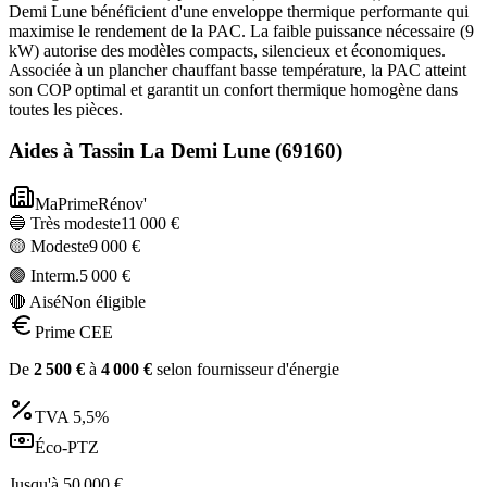
Demi Lune bénéficient d'une enveloppe thermique performante qui
maximise le rendement de la PAC. La faible puissance nécessaire (9
kW) autorise des modèles compacts, silencieux et économiques.
Associée à un plancher chauffant basse température, la PAC atteint
son COP optimal et garantit un confort thermique homogène dans
toutes les pièces.
Aides à
Tassin La Demi Lune
(
69160
)
MaPrimeRénov'
🔵 Très modeste
11 000
€
🟡 Modeste
9 000
€
🟣 Interm.
5 000
€
🔴 Aisé
Non éligible
Prime CEE
De
2 500
€
à
4 000
€
selon fournisseur d'énergie
TVA
5,5%
Éco-PTZ
Jusqu'à
50 000
€