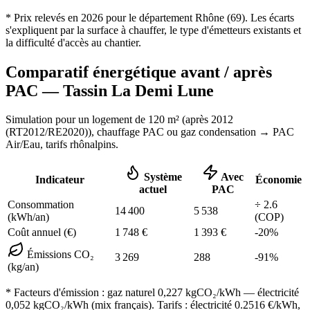
* Prix relevés en
2026
pour le département
Rhône
(
69
). Les écarts
s'expliquent par la surface à chauffer, le type d'émetteurs existants et
la difficulté d'accès au chantier.
Comparatif énergétique avant / après
PAC —
Tassin La Demi Lune
Simulation pour un logement de
120
m² (
après 2012
(RT2012/RE2020)
), chauffage
PAC ou gaz condensation
→ PAC
Air/Eau,
tarifs rhônalpins
.
Système
Avec
Indicateur
Économie
actuel
PAC
Consommation
÷
2.6
14 400
5 538
(kWh/an)
(COP)
Coût annuel (€)
1 748
€
1 393
€
-
20
%
Émissions CO₂
3 269
288
-
91
%
(kg/an)
* Facteurs d'émission :
gaz naturel 0,227
kgCO₂/kWh — électricité
0,052 kgCO₂/kWh (mix français). Tarifs : électricité
0.2516
€/kWh,