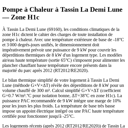
Pompe à Chaleur à
Tassin La Demi Lune
— Zone
H1c
À Tassin La Demi Lune (69160), les conditions climatiques de la
zone H1c dictent le cahier des charges de toute installation de
pompe à chaleur. Avec une température extérieure de base de -18°C
et 3 000 degrés-jours unifiés, le dimensionnement doit
impérativement prévoir une puissance de 9 kW pour couvrir les
déperditions thermiques de 8 kW d'un logement type. Les modèles
air/eau haute température (sortie 65°C) s'imposent pour alimenter les
plancher chauffant basse température encore présents dans la
majorité du parc après 2012 (RT2012/RE2020).
Le bilan thermique simplifié de votre logement à Tassin La Demi
Lune (méthode G×V×ΔT) révèle des déperditions de 8 kW pour un
volume chauffé de 300 m³. Calcul simplifié G×V×ΔT (coefficient
G=0.7 W/m³.°C pour isolation bonne, ΔT=38°C en zone H1c). La
puissance PAC recommandée de 9 kW intègre une marge de 10%
pour les jours les plus froids. La température de base très basse
impose un appoint électrique intégré ou une PAC haute température
certifiée pour fonctionner jusqu'à -25°C.
Les logements récents (après 2012 (RT2012/RE2020)) de Tassin La