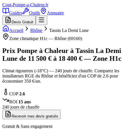
Cout-Pompe-a-Chaleur
.fr
Guides
Outils
Annuaire
Devis Gratuit
Accueil
Rhône
Tassin La Demi Lune
Zone climatique
H1c
—
Rhône
(
69160
)
Prix Pompe à Chaleur à
Tassin La Demi
Lune
de
11 500
€ à
18 400
€ — Zone
H1c
Climat rigoureux (-18°C) — 240 jours de chauffe. Comparez les
installateurs RGE du Rhône et bénéficiez d'un COP de 2.6 pour
économiser 350 €/an.
COP
2.6
ROI
15
ans
240
jours de chauffe
Recevoir mes devis gratuits
Gratuit & Sans engagement