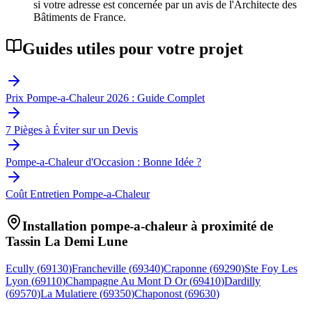
si votre adresse est concernée par un avis de l'Architecte des
Bâtiments de France.
Guides utiles pour votre projet
Prix Pompe-a-Chaleur 2026 : Guide Complet
7 Pièges à Éviter sur un Devis
Pompe-a-Chaleur d'Occasion : Bonne Idée ?
Coût Entretien Pompe-a-Chaleur
Installation pompe-a-chaleur à proximité de
Tassin La Demi Lune
Ecully
(
69130
)
Francheville
(
69340
)
Craponne
(
69290
)
Ste Foy Les
Lyon
(
69110
)
Champagne Au Mont D Or
(
69410
)
Dardilly
(
69570
)
La Mulatiere
(
69350
)
Chaponost
(
69630
)