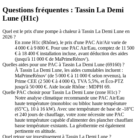
Questions fréquentes :
Tassin La Demi
Lune
(
H1c
)
Quel est le prix d'une pompe à chaleur à Tassin La Demi Lune en
2026 ?
En zone H1c (Rhône), le prix d'une PAC Air/Air varie de
4 000 € à 9 800 €. Pour une PAC Air/Eau, comptez de 11 500
€ à 18 400 € installation incluse, avant déduction des aides
(jusqu'à 11 000 € de MaPrimeRénov').
Quelles aides pour une PAC à Tassin La Demi Lune (69160) ?
À Tassin La Demi Lune, les aides cumulables incluent :
MaPrimeRénov' (de 5 000 € à 11 000 € selon revenus), la
Prime CEE (2 500 € à 4 000 €), TVA 5,5%, et Éco-PTZ
jusqu'à 50 000 €. Aide locale Rhône : MDPH 69.
Quelle PAC choisir pour Tassin La Demi Lune (zone H1c) ?
Notre analyse climatique recommande une PAC Air/Eau
haute température (monobloc ou bibloc haute température
(65°C), 10 à 16 kW). Avec une température de base de -18°C
et 240 jours de chauffage, votre zone nécessite une PAC
haute température capable d'alimenter des plancher chauffant
basse température existants. La géothermie est également
pertinente en altitude.
Quel retour sur investissement à Tassin La Demi Lune ?