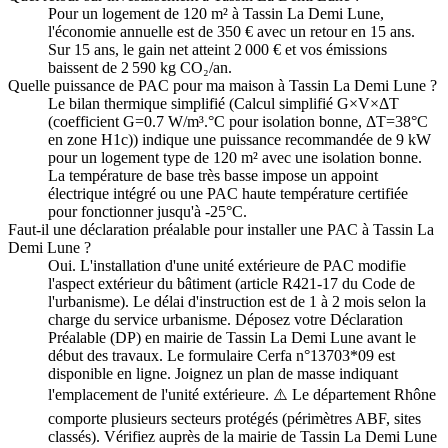
Pour un logement de 120 m² à Tassin La Demi Lune,
l'économie annuelle est de 350 € avec un retour en 15 ans.
Sur 15 ans, le gain net atteint 2 000 € et vos émissions
baissent de 2 590 kg CO₂/an.
Quelle puissance de PAC pour ma maison à Tassin La Demi Lune ?
Le bilan thermique simplifié (Calcul simplifié G×V×ΔT
(coefficient G=0.7 W/m³.°C pour isolation bonne, ΔT=38°C
en zone H1c)) indique une puissance recommandée de 9 kW
pour un logement type de 120 m² avec une isolation bonne.
La température de base très basse impose un appoint
électrique intégré ou une PAC haute température certifiée
pour fonctionner jusqu'à -25°C.
Faut-il une déclaration préalable pour installer une PAC à Tassin La
Demi Lune ?
Oui. L'installation d'une unité extérieure de PAC modifie
l'aspect extérieur du bâtiment (article R421-17 du Code de
l'urbanisme). Le délai d'instruction est de 1 à 2 mois selon la
charge du service urbanisme. Déposez votre Déclaration
Préalable (DP) en mairie de Tassin La Demi Lune avant le
début des travaux. Le formulaire Cerfa n°13703*09 est
disponible en ligne. Joignez un plan de masse indiquant
l'emplacement de l'unité extérieure. ⚠️ Le département Rhône
comporte plusieurs secteurs protégés (périmètres ABF, sites
classés). Vérifiez auprès de la mairie de Tassin La Demi Lune