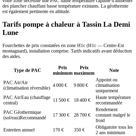
votre zone nécessite une PAC haute température capable d'alimenter
des plancher chauffant basse température existants. La géothermie
est également pertinente en altitude.
Tarifs pompe à chaleur à
Tassin La Demi
Lune
Fourchettes de prix constatées en zone
H1c
(
H1c — Centre-Est
montagnard
), installation comprise. Tarifs indicatifs avant déduction
des aides.
Prix
Prix
Type de PAC
Note
minimum
maximum
Appoint ou
PAC Air/Air
4 000
€
9 800
€
climatisation
(climatisation réversible)
uniquement
PAC Air/Eau (chauffage
Haute température
11 500
€
18 400
€
central)
recommandée
Rendement
PAC Géothermique
17 300
€
28 700
€
constant malgré le
(sol/eau)
Recommandé
froid
Obligatoire tous les
Entretien annuel
170
€
350
€
2 ans minimum