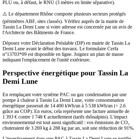
PLU ou, à défaut, le RNU (3 mètres en limite séparative).
⚠️
Le département Rhône comporte plusieurs secteurs protégés
(périmètres ABF, sites classés). Vérifiez auprès de la mairie de
Tassin La Demi Lune si votre adresse est concernée par un avis de
l'Architecte des Bâtiments de France.
Déposez votre Déclaration Préalable (DP) en mairie de Tassin La
Demi Lune avant le début des travaux. Le formulaire Cerfa
n°13703*09 est disponible en ligne. Joignez un plan de masse
indiquant l'emplacement de l'unité extérieure.
Perspective énergétique pour
Tassin La
Demi Lune
En remplaçant votre système PAC ou gaz condensation par une
pompe à chaleur à Tassin La Demi Lune, votre consommation
énergétique passerait de 14 400 kWh/an à 5 538 kWh/an (÷ 2.6
grâce au COP). En euros, cela représente une facture annuelle de
1 393 € contre 1 748 € actuellement (tarifs rhônalpins). L'impact
environnemental est tout aussi significatif : vos émissions de CO₂
chuteraient de 3 269 kg à 288 kg par an, soit une réduction de 91%.
L'investissement dans une PAC à Tassin La Demi Lune se justifie