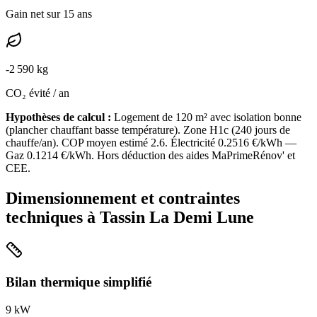
Gain net sur 15 ans
-
2 590
kg
CO₂ évité / an
Hypothèses de calcul :
Logement de
120
m² avec isolation
bonne
(
plancher chauffant basse température
). Zone
H1c
(
240
jours de
chauffe/an). COP moyen estimé
2.6
. Électricité
0.2516
€/kWh —
Gaz
0.1214
€/kWh. Hors déduction des aides MaPrimeRénov' et
CEE.
Dimensionnement et contraintes
techniques à
Tassin La Demi Lune
Bilan thermique simplifié
9
kW