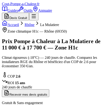
Cout-Pompe-a-Chaleur
.fr
Guides
Outils
Annuaire
Devis Gratuit
Accueil
Rhône
La Mulatiere
Zone climatique
H1c
—
Rhône
(
69350
)
Prix Pompe à Chaleur à
La Mulatiere
de
11 000
€ à
17 700
€ — Zone
H1c
Climat rigoureux (-18°C) — 240 jours de chauffe. Comparez les
installateurs RGE du Rhône et bénéficiez d'un COP de 2.6 pour
économiser 350 €/an.
COP
2.6
ROI
15
ans
240
jours de chauffe
Recevoir mes devis gratuits
Gratuit & Sans engagement