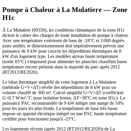
Pompe à Chaleur à
La Mulatiere
— Zone
H1c
À La Mulatiere (69350), les conditions climatiques de la zone H1c
dictent le cahier des charges de toute installation de pompe à chaleur.
Avec une température extérieure de base de -18°C et 3 000 degrés-
jours unifiés, le dimensionnement doit impérativement prévoir une
puissance de 9 kW pour couvrir les déperditions thermiques de 8
kW d'un logement type. Les modèles air/eau haute température
(sortie 65°C) s'imposent pour alimenter les plancher chauffant basse
température encore présents dans la majorité du parc après 2012
(RT2012/RE2020).
Le bilan thermique simplifié de votre logement à La Mulatiere
(méthode G×V×ΔT) révèle des déperditions de 8 kW pour un
volume chauffé de 300 m³. Calcul simplifié G×V×ΔT (coefficient
G=0.7 W/m³.°C pour isolation bonne, ΔT=38°C en zone H1c). La
puissance PAC recommandée de 9 kW intègre une marge de 10%
pour les jours les plus froids. La température de base très basse
impose un appoint électrique intégré ou une PAC haute température
certifiée pour fonctionner jusqu'à -25°C.
Les logements récents (après 2012 (RT2012/RE2020)) de La