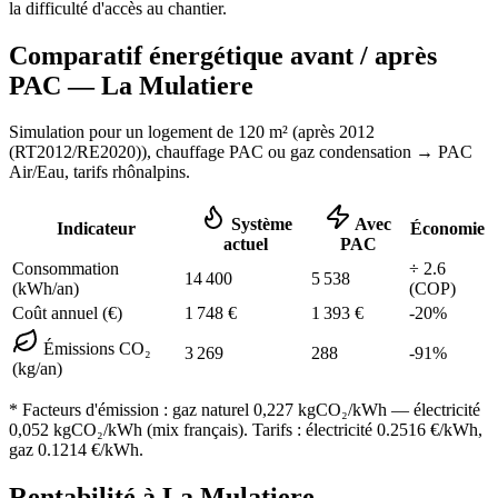
la difficulté d'accès au chantier.
Comparatif énergétique avant / après
PAC —
La Mulatiere
Simulation pour un logement de
120
m² (
après 2012
(RT2012/RE2020)
), chauffage
PAC ou gaz condensation
→ PAC
Air/Eau,
tarifs rhônalpins
.
Système
Avec
Indicateur
Économie
actuel
PAC
Consommation
÷
2.6
14 400
5 538
(kWh/an)
(COP)
Coût annuel (€)
1 748
€
1 393
€
-
20
%
Émissions CO₂
3 269
288
-
91
%
(kg/an)
* Facteurs d'émission :
gaz naturel 0,227
kgCO₂/kWh — électricité
0,052 kgCO₂/kWh (mix français). Tarifs : électricité
0.2516
€/kWh,
gaz
0.1214
€/kWh.
Rentabilité à
La Mulatiere