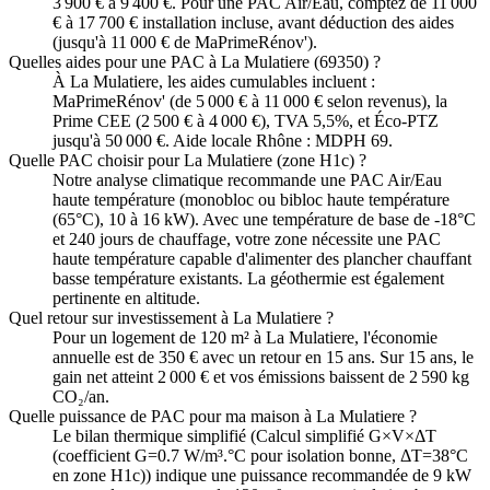
3 900 € à 9 400 €. Pour une PAC Air/Eau, comptez de 11 000
€ à 17 700 € installation incluse, avant déduction des aides
(jusqu'à 11 000 € de MaPrimeRénov').
Quelles aides pour une PAC à La Mulatiere (69350) ?
À La Mulatiere, les aides cumulables incluent :
MaPrimeRénov' (de 5 000 € à 11 000 € selon revenus), la
Prime CEE (2 500 € à 4 000 €), TVA 5,5%, et Éco-PTZ
jusqu'à 50 000 €. Aide locale Rhône : MDPH 69.
Quelle PAC choisir pour La Mulatiere (zone H1c) ?
Notre analyse climatique recommande une PAC Air/Eau
haute température (monobloc ou bibloc haute température
(65°C), 10 à 16 kW). Avec une température de base de -18°C
et 240 jours de chauffage, votre zone nécessite une PAC
haute température capable d'alimenter des plancher chauffant
basse température existants. La géothermie est également
pertinente en altitude.
Quel retour sur investissement à La Mulatiere ?
Pour un logement de 120 m² à La Mulatiere, l'économie
annuelle est de 350 € avec un retour en 15 ans. Sur 15 ans, le
gain net atteint 2 000 € et vos émissions baissent de 2 590 kg
CO₂/an.
Quelle puissance de PAC pour ma maison à La Mulatiere ?
Le bilan thermique simplifié (Calcul simplifié G×V×ΔT
(coefficient G=0.7 W/m³.°C pour isolation bonne, ΔT=38°C
en zone H1c)) indique une puissance recommandée de 9 kW