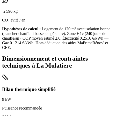
-
2 590
kg
CO₂ évité / an
Hypothèses de calcul :
Logement de
120
m² avec isolation
bonne
(
plancher chauffant basse température
). Zone
H1c
(
240
jours de
chauffe/an). COP moyen estimé
2.6
. Électricité
0.2516
€/kWh —
Gaz
0.1214
€/kWh. Hors déduction des aides MaPrimeRénov' et
CEE.
Dimensionnement et contraintes
techniques à
La Mulatiere
Bilan thermique simplifié
9
kW
Puissance recommandée