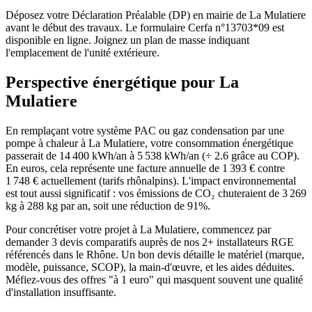
Déposez votre Déclaration Préalable (DP) en mairie de La Mulatiere
avant le début des travaux. Le formulaire Cerfa n°13703*09 est
disponible en ligne. Joignez un plan de masse indiquant
l'emplacement de l'unité extérieure.
Perspective énergétique pour
La
Mulatiere
En remplaçant votre système PAC ou gaz condensation par une
pompe à chaleur à La Mulatiere, votre consommation énergétique
passerait de 14 400 kWh/an à 5 538 kWh/an (÷ 2.6 grâce au COP).
En euros, cela représente une facture annuelle de 1 393 € contre
1 748 € actuellement (tarifs rhônalpins). L'impact environnemental
est tout aussi significatif : vos émissions de CO₂ chuteraient de 3 269
kg à 288 kg par an, soit une réduction de 91%.
Pour concrétiser votre projet à La Mulatiere, commencez par
demander 3 devis comparatifs auprès de nos 2+ installateurs RGE
référencés dans le Rhône. Un bon devis détaille le matériel (marque,
modèle, puissance, SCOP), la main-d'œuvre, et les aides déduites.
Méfiez-vous des offres "à 1 euro" qui masquent souvent une qualité
d'installation insuffisante.