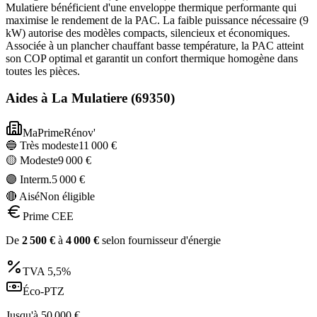
Mulatiere bénéficient d'une enveloppe thermique performante qui
maximise le rendement de la PAC. La faible puissance nécessaire (9
kW) autorise des modèles compacts, silencieux et économiques.
Associée à un plancher chauffant basse température, la PAC atteint
son COP optimal et garantit un confort thermique homogène dans
toutes les pièces.
Aides à
La Mulatiere
(
69350
)
MaPrimeRénov'
🔵 Très modeste
11 000
€
🟡 Modeste
9 000
€
🟣 Interm.
5 000
€
🔴 Aisé
Non éligible
Prime CEE
De
2 500
€
à
4 000
€
selon fournisseur d'énergie
TVA
5,5%
Éco-PTZ
Jusqu'à
50 000
€