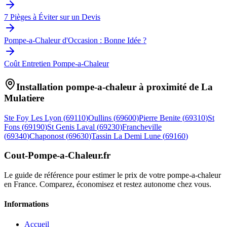
7 Pièges à Éviter sur un Devis
Pompe-a-Chaleur d'Occasion : Bonne Idée ?
Coût Entretien Pompe-a-Chaleur
Installation pompe-a-chaleur à proximité de
La
Mulatiere
Ste Foy Les Lyon
(
69110
)
Oullins
(
69600
)
Pierre Benite
(
69310
)
St
Fons
(
69190
)
St Genis Laval
(
69230
)
Francheville
(
69340
)
Chaponost
(
69630
)
Tassin La Demi Lune
(
69160
)
Cout-Pompe-a-Chaleur
.fr
Le guide de référence pour estimer le prix de votre pompe-a-chaleur
en France. Comparez, économisez et restez autonome chez vous.
Informations
Accueil