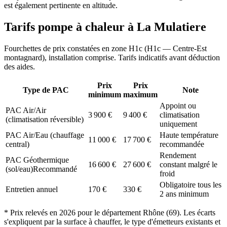
est également pertinente en altitude.
Tarifs pompe à chaleur à
La Mulatiere
Fourchettes de prix constatées en zone
H1c
(
H1c — Centre-Est
montagnard
), installation comprise. Tarifs indicatifs avant déduction
des aides.
Prix
Prix
Type de PAC
Note
minimum
maximum
Appoint ou
PAC Air/Air
3 900
€
9 400
€
climatisation
(climatisation réversible)
uniquement
PAC Air/Eau (chauffage
Haute température
11 000
€
17 700
€
central)
recommandée
Rendement
PAC Géothermique
16 600
€
27 600
€
constant malgré le
(sol/eau)
Recommandé
froid
Obligatoire tous les
Entretien annuel
170
€
330
€
2 ans minimum
* Prix relevés en
2026
pour le département
Rhône
(
69
). Les écarts
s'expliquent par la surface à chauffer, le type d'émetteurs existants et