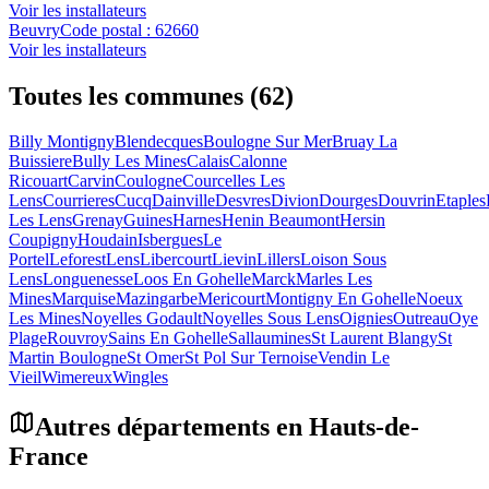
Voir les installateurs
Beuvry
Code postal :
62660
Voir les installateurs
Toutes les communes (62)
Billy Montigny
Blendecques
Boulogne Sur Mer
Bruay La
Buissiere
Bully Les Mines
Calais
Calonne
Ricouart
Carvin
Coulogne
Courcelles Les
Lens
Courrieres
Cucq
Dainville
Desvres
Divion
Dourges
Douvrin
Etaples
Les Lens
Grenay
Guines
Harnes
Henin Beaumont
Hersin
Coupigny
Houdain
Isbergues
Le
Portel
Leforest
Lens
Libercourt
Lievin
Lillers
Loison Sous
Lens
Longuenesse
Loos En Gohelle
Marck
Marles Les
Mines
Marquise
Mazingarbe
Mericourt
Montigny En Gohelle
Noeux
Les Mines
Noyelles Godault
Noyelles Sous Lens
Oignies
Outreau
Oye
Plage
Rouvroy
Sains En Gohelle
Sallaumines
St Laurent Blangy
St
Martin Boulogne
St Omer
St Pol Sur Ternoise
Vendin Le
Vieil
Wimereux
Wingles
Autres départements en
Hauts-de-
France